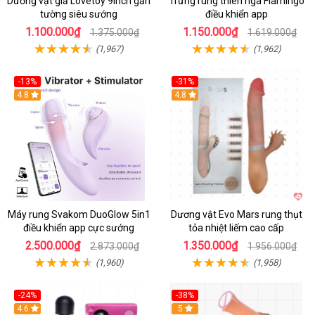
Dương vật giả Lovetoy 9inch gắn
Trứng rung thiên nga Flamingo
tường siêu sướng
điều khiển app
1.100.000₫
1.150.000₫
1.375.000₫
1.619.000₫
(1,967)
(1,962)
-13%
-31%
4.8
4.8
Máy rung Svakom DuoGlow 5in1
Dương vật Evo Mars rung thụt
điều khiển app cực sướng
tỏa nhiệt liếm cao cấp
2.500.000₫
1.350.000₫
2.873.000₫
1.956.000₫
(1,960)
(1,958)
-24%
-38%
4.6
Hot
5