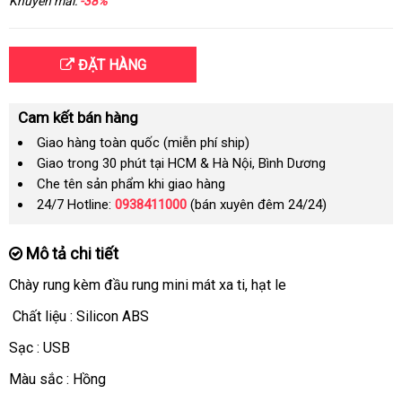
Khuyến mãi:
-38%
ĐẶT HÀNG
Cam kết bán hàng
Giao hàng toàn quốc (miễn phí ship)
Giao trong 30 phút tại HCM & Hà Nội, Bình Dương
Che tên sản phẩm khi giao hàng
24/7 Hotline:
0938411000
(bán xuyên đêm 24/24)
Mô tả chi tiết
Chày rung kèm đầu rung mini mát xa ti
có
, hạt le
nên
Chất liệu : Silicon ABS
chọn
Sạc : USB
Màu sắc : Hồng