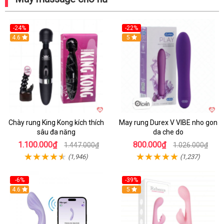
-24%
-22%
4.6
Hot
5
Chày rung King Kong kích thích
May rung Durex V VIBE nho gon
sâu đa năng
da che do
1.100.000₫
800.000₫
1.447.000₫
1.026.000₫
(1,946)
(1,237)
-6%
-39%
4.6
Hot
5