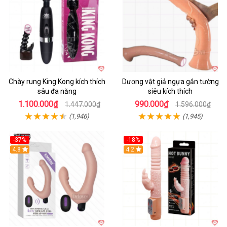
Chày rung King Kong kích thích
Dương vật giả ngựa gắn tường
sâu đa năng
siêu kích thích
1.100.000₫
990.000₫
1.447.000₫
1.596.000₫
(1,946)
(1,945)
-37%
-18%
Hot
4.8
Hot
4.2