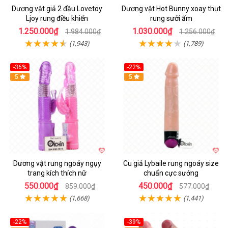
Dương vật giả 2 đầu Lovetoy
Dương vật Hot Bunny xoay thụt
Ljoy rung điều khiển
rung sưởi ấm
1.250.000₫
1.030.000₫
1.984.000₫
1.256.000₫
(1,943)
(1,789)
-36%
-22%
Hot
5
Hot
5
Dương vật rung ngoáy ngụy
Cu giả Lybaile rung ngoáy size
trang kích thích nữ
chuẩn cực sướng
550.000₫
450.000₫
859.000₫
577.000₫
(1,668)
(1,441)
-22%
-39%