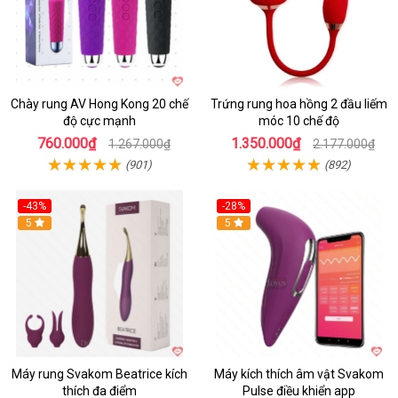
Chày rung AV Hong Kong 20 chế
Trứng rung hoa hồng 2 đầu liếm
độ cực mạnh
móc 10 chế độ
760.000₫
1.350.000₫
1.267.000₫
2.177.000₫
(901)
(892)
-43%
-28%
Hot
5
Hot
5
Máy rung Svakom Beatrice kích
Máy kích thích âm vật Svakom
thích đa điểm
Pulse điều khiển app