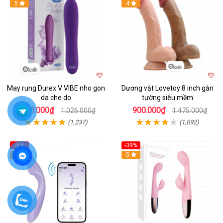
Hot
5
Hot
4
May rung Durex V VIBE nho gon
Dương vật Lovetoy 8 inch gắn
da che do
tường siêu mềm
800.000₫
900.000₫
1.026.000₫
1.475.000₫
(1,237)
(1,092)
-6%
-39%
4.6
Hot
5