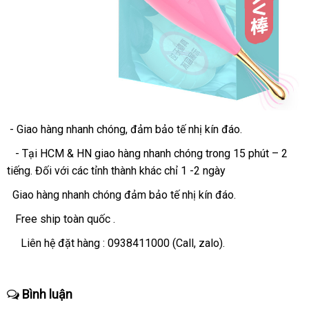
- Giao hàng nhanh chóng
Thái
, đảm bảo tế nhị kín đáo.
Lan
- Tại HCM & HN giao hàng nhanh chóng trong 15 phút – 2
tiếng
shop
. Đối
hỗ
với
giá
các tỉnh thành khác chỉ 1 -2 ngày
trợ
sỉ
Giao hàng nhanh chóng đảm bảo tế nhị kín đáo.
Free ship toàn quốc .
Liên hệ đặt hàng :
0938411000
(Call
theo
, zalo).
yêu
cầu
Bình luận