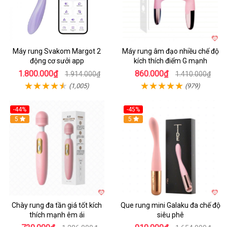
Máy rung Svakom Margot 2
Máy rung âm đạo nhiều chế độ
động cơ sưởi app
kích thích điểm G mạnh
1.800.000₫
860.000₫
1.914.000₫
1.410.000₫
(1,005)
(979)
-44%
-45%
Hot
5
Hot
5
Chày rung đa tần giá tốt kích
Que rung mini Galaku đa chế độ
thích mạnh êm ái
siêu phê