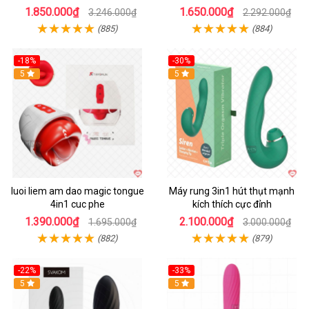
1.850.000₫
1.650.000₫
3.246.000₫
2.292.000₫
(885)
(884)
-18%
-30%
Hot
5
Hot
5
luoi liem am dao magic tongue
Máy rung 3in1 hút thụt mạnh
4in1 cuc phe
kích thích cực đỉnh
1.390.000₫
2.100.000₫
1.695.000₫
3.000.000₫
(882)
(879)
-22%
-33%
Hot
5
Hot
5