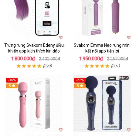
Trứng rung Svakom Edeny điều
Svakom Emma Neo rung mini
khiển app kích thích kín đáo
kết nối app tiện lợi
1.800.000₫
1.950.000₫
2.432.000₫
2.267.000₫
(820)
(801)
-36%
-27%
Hot
5
Hot
5