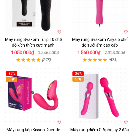
Máy rung Svakom Tulip 10 chế
Máy rung Svakom Anya 5 chế
độ kích thích cực mạnh
độ sưởi ấm cao cấp
1.050.000₫
1.560.000₫
1.346.000₫
2.328.000₫
(875)
(873)
-37%
-26%
Hot
5
Hot
5
Máy rung kép Kissen Duende
Máy rung điểm G Aphojoy 2 đầu