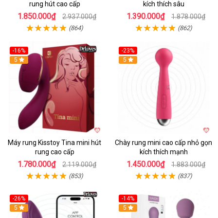
rung hút cao cấp
kích thích sâu
1.850.000₫
1.390.000₫
2.937.000₫
1.878.000₫
(864)
(862)
-16%
-23%
Hot
5
Hot
5
Máy rung Kisstoy Tina mini hút
Chày rung mini cao cấp nhỏ gọn
rung cao cấp
kích thích mạnh
1.780.000₫
1.450.000₫
2.119.000₫
1.883.000₫
(853)
(837)
-26%
-14%
Hot
5
Hot
5