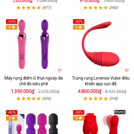
720.000₫
910.000₫
1.286.000₫
1.654.000₫
(977)
(940)
-33%
-43%
Hot
5
Hot
5
Máy rung điểm G thụt ngoáy đa
Trứng rung Lovense Vulse điều
chế độ siêu phê
khiển app cực đã
1.390.000₫
4.800.000₫
2.075.000₫
8.421.000₫
(926)
(918)
-40%
-38%
5
Hot
5