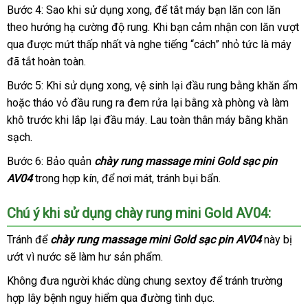
Bước 4: Sao khi sử dụng xong
thương
,
phản
để tắt máy bạn lăn con lăn
có
theo hướng hạ cường độ rung
thế
.
hiệu
chính
Khi bạn cảm nhận con lăn vượt
hồi
nhu
cầu.
qua
phân
được mứt thấp nhất
sửa
và nghe tiếng “cách” nhỏ tức là máy
giới
hãng
Đứ
đã tắt hoàn toàn.
phối
chữa
Bước 5:
hướng
Khi sử dụng xong
lắp
, vệ sinh lại đầu rung bằng khăn ẩm
v
hoặc tháo vỏ đầu rung ra đem rửa lại bằng xà phòng
dẫn
đặt
có
và làm
khô trước khi lắp lại đầu máy
mới
. Lau toàn thân máy bằng khăn
nên
sạch.
nhất
chọn
Bước 6: Bảo quản
chày rung massage mini Gold sạc pin
AV04
trong hợp kín
an
,
chợ
để nơi mát
phản
, tránh bụi bẩn.
toàn
hồi
Chú ý khi sử dụng chày rung mini Gold AV04:
Tránh
nhập
để
chày rung massage mini Gold sạc pin AV04
này bị
ướt vì nước
khẩu
cao
sẽ làm hư sản phẩm.
cấp
Không đưa người khác dùng chung sextoy
đại
để tránh trường
hợp lây bệnh nguy hiểm qua đường tình dục.
lý