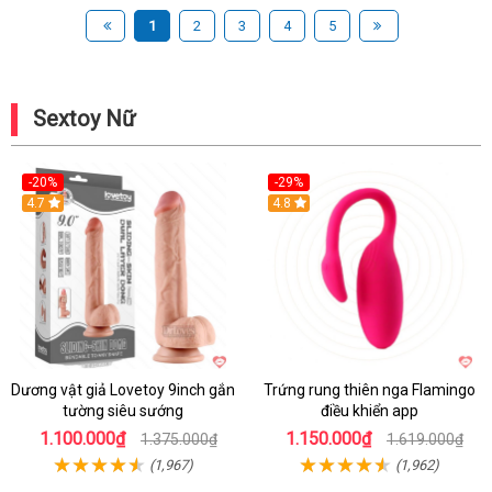
1
2
3
4
5
Sextoy Nữ
-20%
-29%
Hot
4.7
Hot
4.8
Dương vật giả Lovetoy 9inch gắn
Trứng rung thiên nga Flamingo
tường siêu sướng
điều khiển app
1.100.000₫
1.150.000₫
1.375.000₫
1.619.000₫
(1,967)
(1,962)