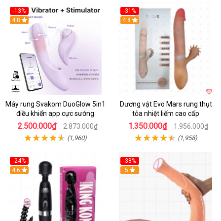
-13%
-31%
4.8
4.8
Máy rung Svakom DuoGlow 5in1
Dương vật Evo Mars rung thụt
điều khiển app cực sướng
tỏa nhiệt liếm cao cấp
2.500.000₫
1.350.000₫
2.873.000₫
1.956.000₫
(1,960)
(1,958)
-24%
-38%
4.6
Hot
5