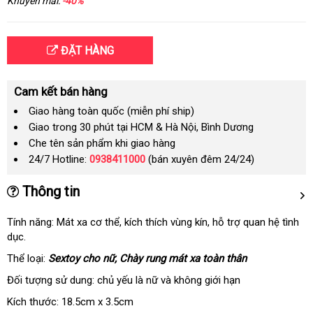
Khuyến mãi:
-40%
ĐẶT HÀNG
Cam kết bán hàng
Giao hàng toàn quốc (miễn phí ship)
Giao trong 30 phút tại HCM & Hà Nội, Bình Dương
Che tên sản phẩm khi giao hàng
24/7 Hotline:
0938411000
(bán xuyên đêm 24/24)
Thông tin
Tính năng: Mát xa cơ thể
miễn
, kích thích vùng kín
hàng
, hỗ trợ quan hệ tình
dục.
phí
giả
Thể loại:
Sextoy cho nữ
nhận
, Chày rung mát xa toàn thân
hàng
Đối tượng sử dung: chủ yếu là nữ
nhận
và không giới hạn
hàng
Kích thước: 18.5cm x 3.5cm