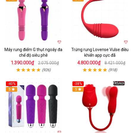
Máy rung điểm G thụt ngoáy đa
Trứng rung Lovense Vulse điều
chế độ siêu phê
khiển app cực đã
1.390.000₫
4.800.000₫
2.075.000₫
8.421.000₫
(926)
(918)
-40%
-38%
5
Hot
5