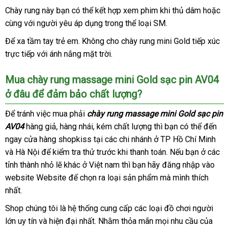
Chày rung này bạn
đổi
có thể kết hợp xem phim khi thủ dâm
báo
hoặc
cùng
Đức
với người yêu áp dụng trong thể loại SM.
trả
giá
Để xa tầm tay trẻ em
đại
. Không cho chày rung mini Gold tiếp xúc
trực tiếp
tiki
với ánh nắng mặt trời.
lý
Mua chày rung massage mini Gold sạc pin AV04
ở đâu
hướng
để đảm bảo chất lượng?
dẫn
Để tránh việc mua phải
chày rung massage mini Gold sạc pin
AV04
hàng giả
mua
, hàng nhái
địa
, kém chất lượng
vận
thì bạn
ở
có thể đến
ngay cửa hàng shopkiss tại
hàng
chỉ
nước
các chi nhánh ở TP Hồ Chí Minh
chuyển
đâu
có
và Hà Nội
quà
để kiểm tra thử trước khi thanh toán
ngoài
mini
.
giao
Nếu bạn ở
uy
nhập
các
nên
tỉnh thành nhỏ lẽ khác ở Việt nam
tặng
báo
thì bạn hãy đăng nhập vào
hàng
tín
khẩu
chọ
website Website
ăn
để chọn ra loại sản phẩm
giá
nhập
mà mình thích
nhất.
trộm
hàng
Shop chúng tôi là hệ thống cung cấp
thống
các loại đồ chơi người
lớn uy tín
an
và hiện đại nhất
ở
. Nhằm thỏa mãn
kê
siêu
mọi nhu cầu
địa
của