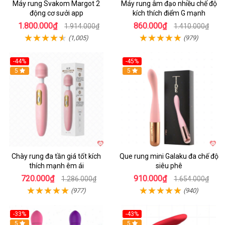
Máy rung Svakom Margot 2
Máy rung âm đạo nhiều chế độ
động cơ sưởi app
kích thích điểm G mạnh
1.800.000₫
860.000₫
1.914.000₫
1.410.000₫
(1,005)
(979)
-44%
-45%
Hot
5
Hot
5
Chày rung đa tần giá tốt kích
Que rung mini Galaku đa chế độ
thích mạnh êm ái
siêu phê
720.000₫
910.000₫
1.286.000₫
1.654.000₫
(977)
(940)
-33%
-43%
Hot
5
Hot
5