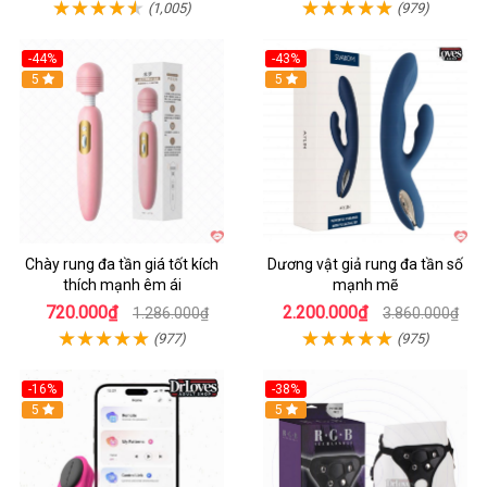
(1,005)
(979)
-44%
-43%
Hot
5
Hot
5
Chày rung đa tần giá tốt kích
Dương vật giả rung đa tần số
thích mạnh êm ái
mạnh mẽ
720.000₫
2.200.000₫
1.286.000₫
3.860.000₫
(977)
(975)
-16%
-38%
Hot
5
Hot
5