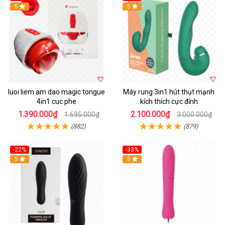
Hot
5
Hot
5
luoi liem am dao magic tongue
Máy rung 3in1 hút thụt mạnh
4in1 cuc phe
kích thích cực đỉnh
1.390.000₫
2.100.000₫
1.695.000₫
3.000.000₫
(882)
(879)
-22%
-33%
Hot
5
Hot
5