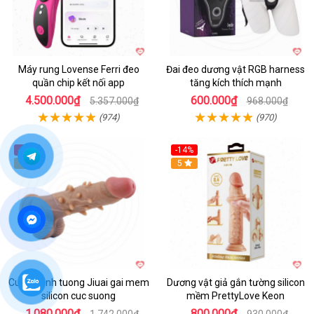
Máy rung Lovense Ferri đeo
Đai đeo dương vật RGB harness
quần chip kết nối app
tăng kích thích mạnh
4.500.000₫
600.000₫
5.357.000₫
968.000₫
(974)
(970)
-38%
-14%
5
5
Cu gia dinh tuong Jiuai gai mem
Dương vật giả gắn tường silicon
silicon cuc suong
mềm PrettyLove Keon
1.080.000₫
800.000₫