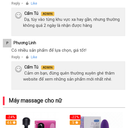
Reply
Like
●
Cẩm Tú
ADMIN
Dạ, tùy vào từng khu vực xa hay gần, nhưng thường
không quá 2 ngày là nhận được hàng
Phương Linh
P
Có nhiều sản phẩm để lựa chọn, giá tốt!
Reply
Like
●
Cẩm Tú
ADMIN
Cảm ơn bạn, đừng quên thường xuyên ghé thăm
website để xem những sản phẩm mới nhất nhé.
Máy massage cho nữ
-24%
-22%
4.6
Hot
5