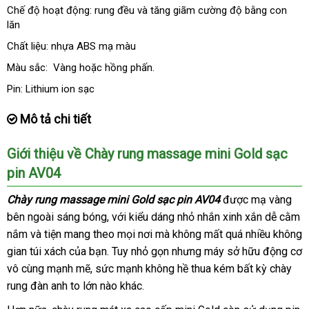
Chế độ hoạt động: rung đều
theo
và tăng giãm cường độ bằng con
lăn
yêu
cầu
Chất liệu: nhựa ABS mạ màu
Màu sắc: Vàng
báo
hoặc hồng phấn.
giá
Pin: Lithium ion sạc
Mô tả chi tiết
Giới thiệu về Chày rung massage mini Gold
sạc
pin
AV04
Chày rung massage mini Gold sạc pin AV04
phụ
được mạ vàng
bên ngoài sáng bóng
giá
,
giảm
với kiểu dáng nhỏ nhắn xinh xắn dễ cằm
kiện
nắm
sửa
và tiện mang theo
bán
giá
gần
mọi nơi
to
mà không mất
hướng
quá nhiều không
gian túi xách
chữa
nhập
của bạn
lẻ
kho
. Tuy nhỏ gọn
nhất
có
nhưng máy sở hữu động cơ
dẫn
vô cùng mạnh mẽ
khẩu
nhanh
, sức mạnh không hề thua kém bất kỳ chày
hàng
nên
rung đàn anh to lớn nào khác.
nhất
chọn