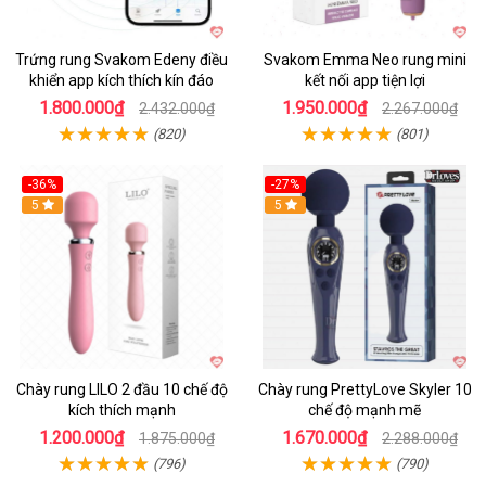
Trứng rung Svakom Edeny điều
Svakom Emma Neo rung mini
khiển app kích thích kín đáo
kết nối app tiện lợi
1.800.000₫
1.950.000₫
2.432.000₫
2.267.000₫
(820)
(801)
-36%
-27%
Hot
5
Hot
5
Chày rung LILO 2 đầu 10 chế độ
Chày rung PrettyLove Skyler 10
kích thích mạnh
chế độ mạnh mẽ
1.200.000₫
1.670.000₫
1.875.000₫
2.288.000₫
(796)
(790)