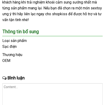
khách hàng khi trải nghiệm khoái cảm sung sướng nhất
toàn
đâu
thị
chỉ
mới
mà
từng sản phẩm mang lại
cung
.
tốt
dễ
Nếu bạn
ở
đã chọn ra một món sextoy
nhất
ưng ý
lừa
thì hãy liên lạc ngay cho shopkiss
cấp
dàng
đâu
bảo
để
đại
được hỗ trợ
nhập
và tư
vấn tận tình
đảo
ở
nhé!
tốt
hành
lý
khẩu
đâu
Thông tin bổ sung
Loại sản phẩm
Sạc điện
Thương hiệu
OEM
Bình luận