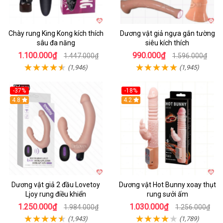
Chày rung King Kong kích thích
Dương vật giả ngựa gắn tường
sâu đa năng
siêu kích thích
1.100.000₫
990.000₫
1.447.000₫
1.596.000₫
(1,946)
(1,945)
-37%
-18%
Hot
4.8
Hot
4.2
Dương vật giả 2 đầu Lovetoy
Dương vật Hot Bunny xoay thụt
Ljoy rung điều khiển
rung sưởi ấm
1.250.000₫
1.030.000₫
1.984.000₫
1.256.000₫
(1,943)
(1,789)