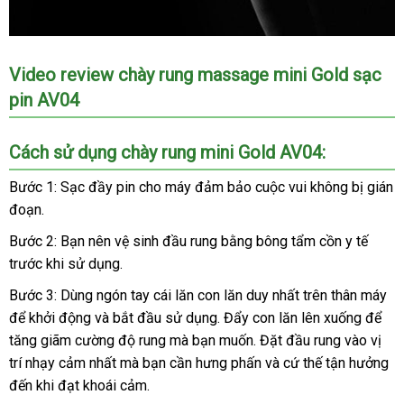
Chày
Video review chày rung massage mini Gold sạc
rung
pin AV04
massage
mini
Gold
Cách sử dụng chày rung mini Gold AV04:
sạc
pin
Bước 1: Sạc đầy pin cho máy đảm bảo cuộc vui không bị gián
AV04
đoạn.
dành
Bước 2: Bạn nên vệ sinh đầu rung bằng bông tẩm cồn y tế
cho
xuất
các
trước khi sử dụng.
xứ
chị
Bước 3: Dùng ngón tay cái lăn con lăn duy nhất trên thân máy
đẹ
em
để khởi động
bình
và bắt đầu sử dụng
tốt
. Đẩy con lăn lên xuống
lừa
để
dùng
tăng giãm cường độ rung
luận
giá
mà bạn muốn
nhất
facebook
. Đặt đầu rung vào vị
đảo
xưởng
để
thủ
trí nhạy cảm nhất
mới
mà bạn cần hưng phấn
rẻ
ăn
và cứ thế tận hưởng
dâm
đến khi đạt khoái cảm.
nhất
trộm
khi