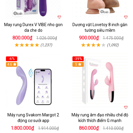
May rung Durex V VIBE nho gon
Dương vật Lovetoy 8 inch gắn
da che do
tường siêu mềm
800.000₫
900.000₫
1.026.000₫
1.475.000₫
(1,237)
(1,092)
-6%
-39%
4.6
Hot
5
Máy rung Svakom Margot 2
Máy rung âm đạo nhiều chế độ
động cơ sưởi app
kích thích điểm G mạnh
1.800.000₫
860.000₫
1.914.000₫
1.410.000₫