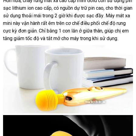
giá
Hơn nữa
chính
, chày rung mát xa cao cấp mini Gold còn sử dụng pin
bán
sạc lithium ion cao cấp
hãng
giảm
, có nguồn dự trữ pin cao
facebook
, cho thời gian
sử dụng thoải mái trong 2 giờ khi
giá
Pháp
được sạc đầy
đắt
. Máy mát xa
mini này vận hành
Đài
rất êm trên cơ chế điều phối chế độ rung
nhất
cực kỳ đơn giản
nội
. Chỉ bằng 1 con lăn ở giữa thân
Loan
dễ
, giúp chị em
tăng giảm tốc độ
địa
phản
và tắt mở cho máy trong khi sử dụng.
dàng
hồi