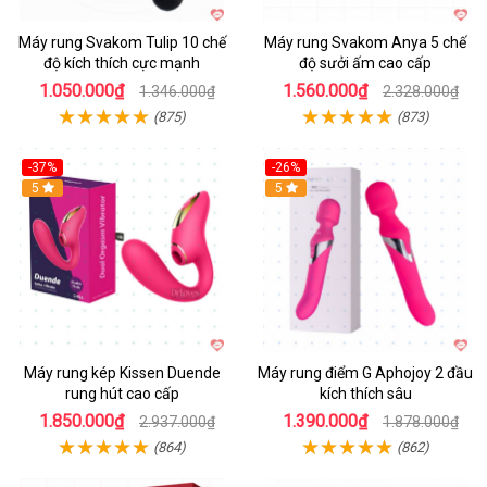
Máy rung Svakom Tulip 10 chế
Máy rung Svakom Anya 5 chế
độ kích thích cực mạnh
độ sưởi ấm cao cấp
1.050.000₫
1.560.000₫
1.346.000₫
2.328.000₫
(875)
(873)
-37%
-26%
Hot
5
Hot
5
Máy rung kép Kissen Duende
Máy rung điểm G Aphojoy 2 đầu
rung hút cao cấp
kích thích sâu
1.850.000₫
1.390.000₫
2.937.000₫
1.878.000₫
(864)
(862)