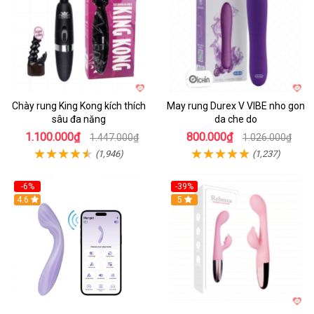
Chày rung King Kong kích thích
May rung Durex V VIBE nho gon
sâu đa năng
da che do
1.100.000₫
800.000₫
1.447.000₫
1.026.000₫
(1,946)
(1,237)
-6%
-39%
4.6
Hot
5