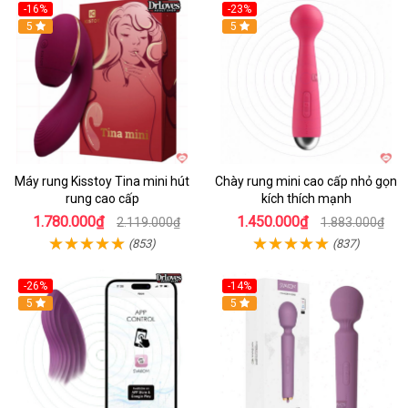
-16%
-23%
Hot
5
Hot
5
Máy rung Kisstoy Tina mini hút
Chày rung mini cao cấp nhỏ gọn
rung cao cấp
kích thích mạnh
1.780.000₫
1.450.000₫
2.119.000₫
1.883.000₫
(853)
(837)
-26%
-14%
Hot
5
Hot
5