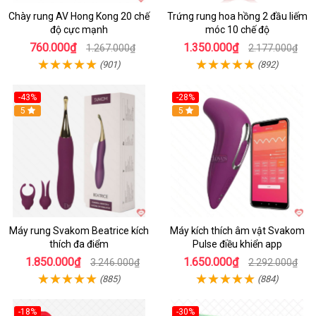
Chày rung AV Hong Kong 20 chế
Trứng rung hoa hồng 2 đầu liếm
độ cực mạnh
móc 10 chế độ
760.000₫
1.350.000₫
1.267.000₫
2.177.000₫
(901)
(892)
-43%
-28%
Hot
5
Hot
5
Máy rung Svakom Beatrice kích
Máy kích thích âm vật Svakom
thích đa điểm
Pulse điều khiển app
1.850.000₫
1.650.000₫
3.246.000₫
2.292.000₫
(885)
(884)
-18%
-30%