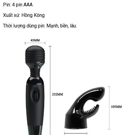
Pin: 4 pin AAA
Xuất xứ: Hồng Kông
Thời lượng dùng pin: Mạnh
cao
, bền
giá
, lâu.
cấp
sỉ