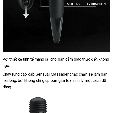
Với thiết kế tinh tế mang lại cho bạn cảm giác thực đến không
ngờ.
Chày rung cao cấp Sensual Massager chắc chắn
rẻ
sẽ làm bạn
hài lòng
online
,
nơi
bởi không chỉ giúp bạn giải tỏa sinh lý một cách dễ
nhất
dàng.
nào