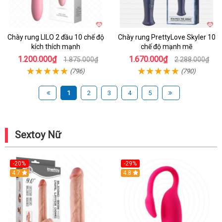
Chày rung LILO 2 đầu 10 chế độ
Chày rung PrettyLove Skyler 10
kích thích mạnh
chế độ mạnh mẽ
1.200.000₫
1.670.000₫
1.875.000₫
2.288.000₫
(796)
(790)
1
2
3
4
5
Sextoy Nữ
-20%
-29%
Hot
4.7
Hot
4.8