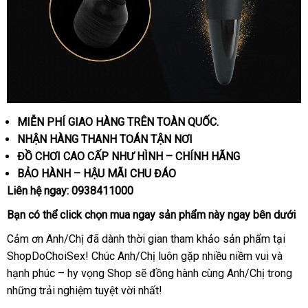
MIỄN PHÍ GIAO HÀNG TRÊN TOÀN QUỐC.
NHẬN HÀNG THANH TOÁN TẬN NƠI
ĐỒ CHƠI CAO CẤP NHƯ HÌNH – CHÍNH HÃNG
BẢO HÀNH – HẬU MÃI CHU ĐÁO
Liên hệ ngay:
0938411000
Bạn
nhận
có thể
click
chọn
mua ngay
sản phẩm này ngay bên dưới
xét
Cảm ơn Anh/Chị
bảo
đã dành thời gian tham khảo sản phẩm tại
ShopDoChoiSex! Chúc Anh/Chị luôn gặp nhiều niềm vui
hành
nơi
và
hạnh phúc – hy vọng Shop
Đức
sẽ đồng hành cùng Anh/Chị trong
bán
đă
những trải nghiệm tuyệt vời nhất!
ký