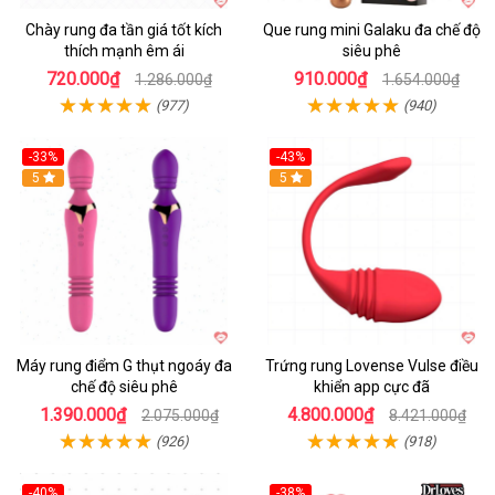
Chày rung đa tần giá tốt kích
Que rung mini Galaku đa chế độ
thích mạnh êm ái
siêu phê
720.000₫
910.000₫
1.286.000₫
1.654.000₫
(977)
(940)
-33%
-43%
Hot
5
Hot
5
Máy rung điểm G thụt ngoáy đa
Trứng rung Lovense Vulse điều
chế độ siêu phê
khiển app cực đã
1.390.000₫
4.800.000₫
2.075.000₫
8.421.000₫
(926)
(918)
-40%
-38%