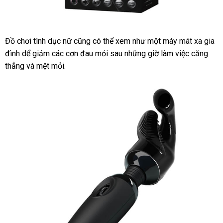
Đồ chơi tình dục nữ
bảng
cũng
đã
có thể xem như một máy mát xa gia
đình dể giảm
đặt
các cơn đau mỏi sau
giá
qua
hàng
những giờ làm việc căng
thẳng
tại
và mệt mỏi.
hàng
sử
Hiệu
nhà
dụng