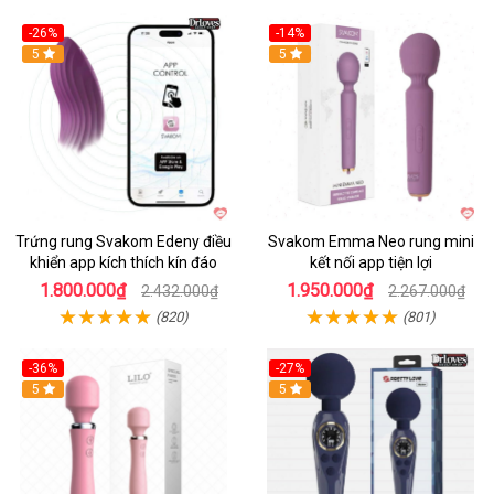
-26%
-14%
Hot
5
Hot
5
Trứng rung Svakom Edeny điều
Svakom Emma Neo rung mini
khiển app kích thích kín đáo
kết nối app tiện lợi
1.800.000₫
1.950.000₫
2.432.000₫
2.267.000₫
(820)
(801)
-36%
-27%
Hot
5
Hot
5