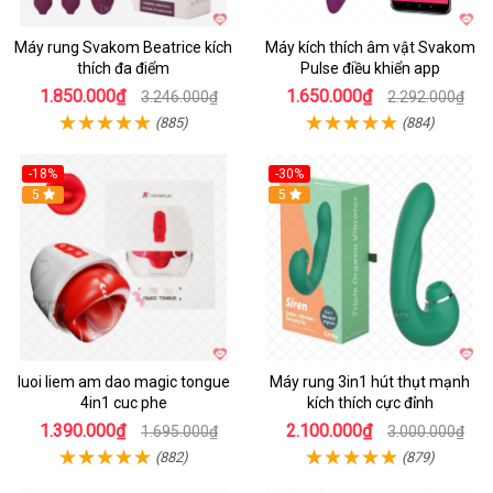
Máy rung Svakom Beatrice kích
Máy kích thích âm vật Svakom
thích đa điểm
Pulse điều khiển app
1.850.000₫
1.650.000₫
3.246.000₫
2.292.000₫
(885)
(884)
-18%
-30%
Hot
5
Hot
5
luoi liem am dao magic tongue
Máy rung 3in1 hút thụt mạnh
4in1 cuc phe
kích thích cực đỉnh
1.390.000₫
2.100.000₫
1.695.000₫
3.000.000₫
(882)
(879)