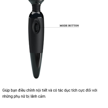
Giúp bạn điều chỉnh nội tiết
đặt
và có tác dục tích cực đối
Đức
với
Lazad
những phụ nữ bị lãnh cảm.
hàng