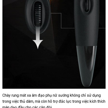
Chày rung mát xa âm đạo phụ nữ sướng không chỉ sử dụng
trong việc thủ dâm
vệ
,
shopee
mà còn hỗ trợ đắc lực trong việc kích thích
màn dạo đầu cho
phụ
các cặp đôi.
sinh