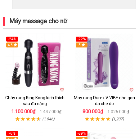
Máy massage cho nữ
-24%
-22%
4.6
Hot
5
Chày rung King Kong kích thích
May rung Durex V VIBE nho gon
sâu đa năng
da che do
1.100.000₫
800.000₫
1.447.000₫
1.026.000₫
(1,946)
(1,237)
-6%
-39%