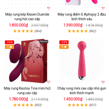
Máy rung kép Kissen Duende
Máy rung điểm G Aphojoy 2 đầu
rung hút cao cấp
kích thích sâu
1.850.000₫
1.390.000₫
2.937.000₫
1.878.000₫
(864)
(862)
-16%
-23%
Hot
5
Hot
5
Máy rung Kisstoy Tina mini hút
Chày rung mini cao cấp nhỏ gọn
rung cao cấp
kích thích mạnh
1.780.000₫
1.450.000₫
2.119.000₫
1.883.000₫
(853)
(837)