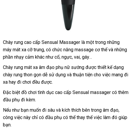
Chày rung cao cấp Sensual Massager là một trong
xưởng
những
máy mát xa cỡ trung
miễn
, có chức năng massage cơ thể
danh
và
tự
những
phần nhạy cảm khác như cổ
phí
đẹp
, ngực
hỗ
, vai
đăng
, gáy…
sách
động
trợ
ký
Chày rung mát xa âm đạo phụ nữ sướng
xưởng
được thiết kế dạng
chày rung thon gọn dễ sử dụng
Lazada
và thuận tiện cho việc mang đi
xa hay đi chơi đều
so
được.
sánh
giá
Đặc biệt đồ chơi tình dục cao cấp Sensual massager có thêm
rẻ
đầu phụ đi kèm.
giao
Nếu như bạn muốn đi sâu
Đức
và kích thích bên trong âm đạo
miễn
,
hàng
công việc này chỉ có đầu phụ
chợ
có thể thay thế việc làm đó giúp
phí
bạn.