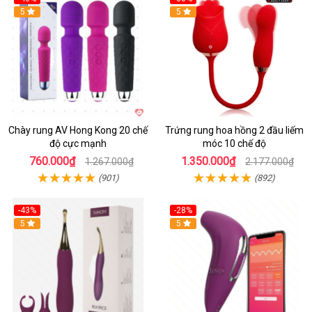
5
Hot
5
Chày rung AV Hong Kong 20 chế
Trứng rung hoa hồng 2 đầu liếm
độ cực mạnh
móc 10 chế độ
760.000₫
1.350.000₫
1.267.000₫
2.177.000₫
(901)
(892)
-43%
-28%
Hot
5
Hot
5