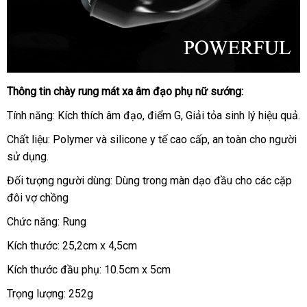
Thông tin chày rung mát xa âm đạo phụ nữ sướng:
Tính năng: Kích thích âm đạo
ăn
, điểm G
đại
, Giải tỏa sinh lý hiệu quả.
trộm
lý
Chất liệu: Polymer
Hàn
và silicone y tế cao cấp
lấy
, an toàn cho người
sử dụng.
Quốc
hàng
Đối tượng người dùng: Dùng trong màn dạo đầu cho
chiết
các cặp
đôi vợ chồng
khấu
Chức năng: Rung
Kích thước: 25,2cm x 4,5cm
Kích thước đầu phụ: 10.5cm x 5cm
Trọng lượng: 252g