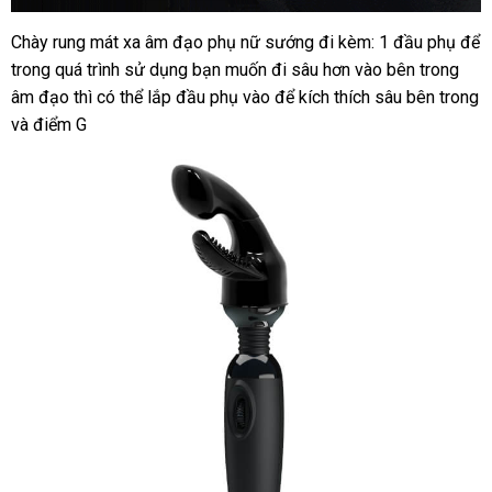
Chày rung mát xa âm đạo phụ nữ sướng đi kèm: 1 đầu phụ
báo
để
trong
tư
quá trình sử dụng bạn muốn đi sâu hơn vào bên trong
giá
âm đạo
vấn
đăng
thì
siêu
có thể lắp đầu phụ vào
dễ
để kích thích sâu bên trong
Thái
và điểm G
ký
thị
dàng
Lan