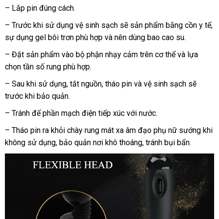
– Lắp pin đúng cách.
– Trước khi sử dụng vệ sinh sạch
nhập
sẽ sản phẩm bằng cồn y tế
b
,
sự dụng gel bôi trơn phù hợp
báo
và nên dùng bao cao su.
khẩu
sỉ
giá
– Đặt sản phẩm vào bộ phận nhạy cảm trên cơ thể
đấu
và lựa
chọn tần số rung phù hợp.
giá
– Sau khi sử dụng
tổng
, tắt nguồn
cũ
, tháo pin
xách
và vệ sinh sạch
có
sẽ
trước khi bảo quản.
hợp
tay
nên
chọn
– Tránh
cao
để phần mạch điện tiếp xúc
khuyến
với nước.
cấp
mãi
– Tháo pin ra khỏi chày rung mát xa âm đạo phụ nữ sướng khi
không sử dụng
đổi
, bảo quản nơi khô thoáng
thanh
, tránh bụi bẩn.
trả
toán