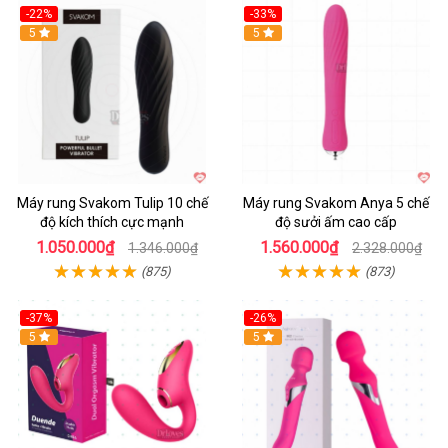
-22%
-33%
Hot
5
Hot
5
Máy rung Svakom Tulip 10 chế
Máy rung Svakom Anya 5 chế
độ kích thích cực mạnh
độ sưởi ấm cao cấp
1.050.000₫
1.560.000₫
1.346.000₫
2.328.000₫
(875)
(873)
-37%
-26%
Hot
5
Hot
5