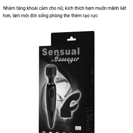
Nhằm tăng khoái cảm cho nữ
nổi
, kích thích ham muốn mãnh liệt
hơn
thông
, làm mới đời sống phòng the thêm rạo rực.
tiếng
minh