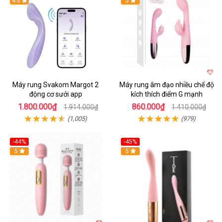
4.6
Hot
5
Máy rung Svakom Margot 2
Máy rung âm đạo nhiều chế độ
động cơ sưởi app
kích thích điểm G mạnh
1.800.000₫
860.000₫
1.914.000₫
1.410.000₫
(1,005)
(979)
-44%
-45%
Hot
5
Hot
5