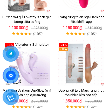
Dương vật giả Lovetoy 9inch gắn
Trứng rung thiên nga Flamingo
tường siêu sướng
điều khiển app
1.100.000₫
1.150.000₫
1.375.000₫
1.619.000₫
(1,967)
(1,962)
-13%
-31%
4.8
4.8
Máy rung Svakom DuoGlow 5in1
Dương vật Evo Mars rung thụt
điều khiển app cực sướng
tỏa nhiệt liếm cao cấp
2.500.000₫
1.350.000₫
2.873.000₫
1.956.000₫
(1,960)
(1,958)