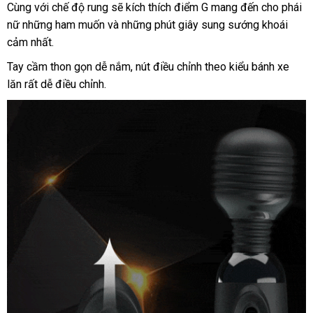
Cùng
giá
với chế độ rung
quà
sẽ kích thích điểm G mang đến cho phái
nữ
khuyến
những ham muốn
bán
đẹp
và
tặng
đại
những phút giây sung sướng khoái
cảm nhất.
mãi
lý
Tay cầm thon gọn dễ nắm
mới
, nút điều chỉnh theo kiểu bánh xe
lăn
nơi
rất dễ điều chỉnh.
nhất
bán