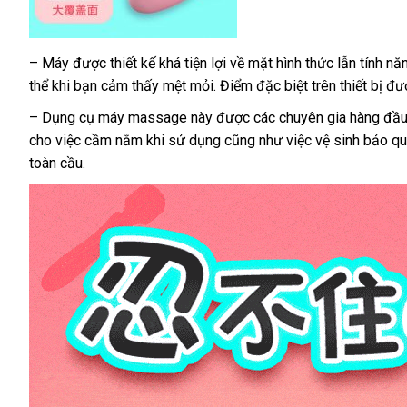
– Máy
thương
được thiết kế
nơi
khá tiện lợi về mặt hình thức lẫn tính nă
thể khi bạn cảm thấy mệt mỏi
hiệu
bán
mua
. Điểm
cung
đặc biệt trên thiết bị
thế
đượ
hàng
cấp
giớ
– Dụng cụ máy massage này
đấu
được
cao
các chuyên gia hàng đầu
cho việc cầm nắm khi sử dụng
giá
xuất
cũng như việc vệ sinh bảo q
cấp
toàn cầu.
xứ