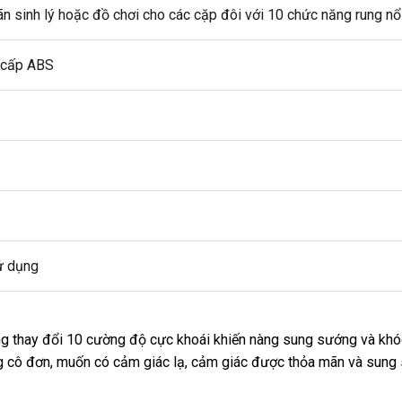
ãn sinh lý
hàng
hoặc đồ chơi cho
Mỹ
các cặp đôi
Trung
với 10 chức năng rung nổ
giả
Quốc
o cấp ABS
ử dụng
àng thay đổi 10 cường độ cực khoái khiến nàng sung sướng
gần
và khó
g cô đơn
cung
, muốn có cảm giác lạ
giá
, cảm giác
thảo
được thỏa mãn
cung
và sung
nhất
cấp
bán
luận
cấp