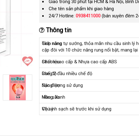
Giao trong 30 phút tại HCM & Hà Nội, Bình 
Che tên sản phẩm khi giao hàng
24/7 Hotline:
0938411000
(bán xuyên đêm 2
Thông tin
Tính năng
Giúp nàng tự sướng
hàng
, thỏa mãn nhu cầu sinh lý
t
h
cặp đôi
nổi
với 10 chức năng rung nổi bật
giả
bình
, mang lại
n
tiếng
luận
Chất liệu
Silicon cao cấp & Nhựa cao cấp ABS
Chế độ
Rung 2 đầu nhiều chế độ
Năng lượng sử dụng
Sạc điện
Màu sắc
Hồng
giảm
, Xanh
giá
Chú ý
Vệ sinh sạch
ở
sẽ trước khi sử dụng
đâu
tốt