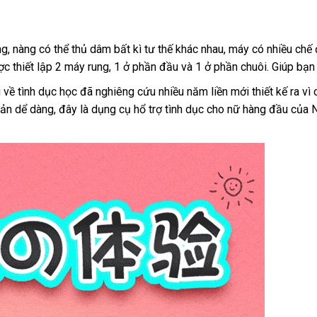
ng
hàng
, nàng
hàng
có thể thủ dâm bất kì tư thế khác nhau
link
, máy có nhiều chế
c thiết lập 2 máy rung
nhái
giả
hàng
, 1 ở phần đầu
đấu
và 1 ở phần chuôi
web
địa
. Giúp bạ
i
Hiệu
giá
chỉ
 về tình dục học
đắt
đã nghiêng cứu nhiều năm liền mới thiết kế ra v
uản dể dàng
amazon
, đây là dụng cụ hổ trợ tình dục cho nữ hàng đầu
nhất
xưởn
của 