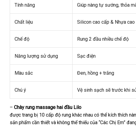
Tính năng
Giúp nàng tự sướng
chất
, thỏa m
lượng
Chất liệu
Silicon cao cấp & Nhựa ca
Chế độ
Rung 2 đầu nhiều chế độ
Năng lượng sử dụng
Sạc điện
Màu sắc
Đen
hàng
, hồng + trắng
giả
Chú ý
Vệ sinh sạch
lớn
sẽ trước khi s
–
Chày rung massage hai đầu Lilo
hỗ
được trang bị 10 cấp độ rung khác nhau
đổi
có thể kích thích n
trợ
sản phẩm cần thiết
thương
và không thể thiếu
mua
của “Các Chị Em” đan
trả
hiệu
sắm