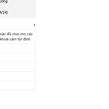
Dương
4/24)
ận
oặc đồ chơi cho
Đức
các
 khoái cảm tột đỉnh.
ơi