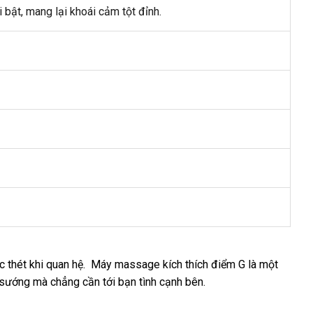
i bật
tận
, mang lại khoái cảm tột đỉnh.
nơi
c thét khi quan hệ. Máy massage kích thích điểm G là một
 sướng
shopee
mà chẳng cần tới bạn tình cạnh bên.