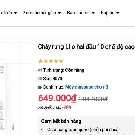
ôi trơn
Kéo dài thời gian
Bao cao su
Búp bê
Chày rung Lilo hai đầu 10 chế độ ca
Tình trạng:
Còn hàng
Sku:
8073
Danh mục:
Máy massage cho nữ
649.000₫
1.047.000₫
Khuyến mãi:
-38%
Cam kết bán hàng
Giao hàng toàn quốc (miễn phí ship)