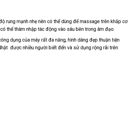
 độ rung mạnh nhẹ nên
voucher
có thể dùng để massage trên khắp cơ
n
địa
có thể thâm nhập tác động vào sâu bên trong âm đạo.
chỉ
ì công dụng
giá
của máy
tự
rất đa năng
showroom
, hình dáng đẹp thuận tiện
g
Nhật
địa
được nhiều người biết đến
rẻ
động
Đài
và sử dụng rộng rãi trên
chỉ
Loan