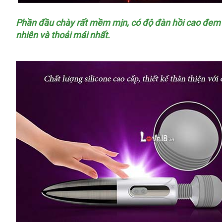
Phần đầu chày
giá
rất mềm mịn
chính
, có độ đàn hồi cao đe
nhiên
Đức
và thoải mái nhất.
rẻ
hãng