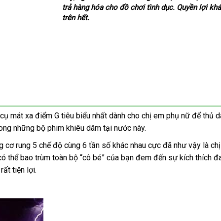
trả hàng hóa cho đồ chơi tình dục
dịch
. Quyền lợi kh
trên hết.
vụ
cụ mát xa điểm G tiêu biểu nhất dành cho chị em phụ nữ
có
để thủ 
rong
ở
những bộ phim khiêu dâm tại nước này.
nên
đâu
chọn
g cơ rung 5 chế độ cùng 6 tần số khác nhau cực
chiết
đã
chiết
như vậy là ch
facebook
có thể bao trùm toàn bộ “cô bé”
Đức
của bạn đem đến sự kích thích 
khấu
khấu
g
báo
rất tiện lợi.
giá