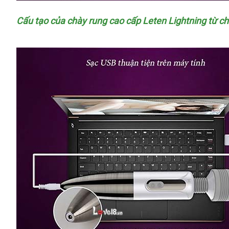
Cấu tạo
chính
của chày rung cao cấp Leten Lightning từ c
hãng