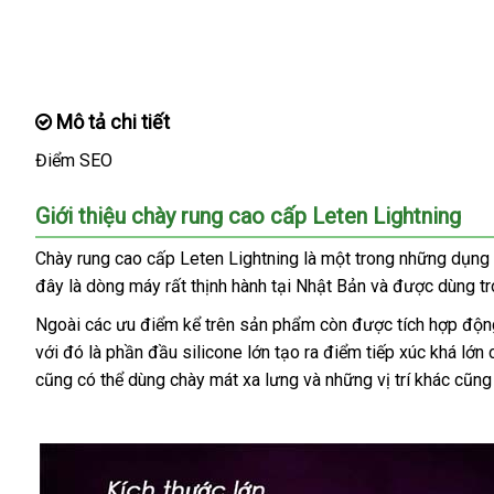
Mô tả chi tiết
Điểm SEO
Giới thiệu chày rung cao cấp Leten Lightning
Chày rung cao cấp Leten Lightning là một trong
thế
những dụng 
đây là dòng máy
Thái
rất thịnh hành tại Nhật Bản
tiết
và
chất
được dùng t
giới
Lan
kiệm
lượng
Ngoài
voucher
các ưu điểm kể trên sản phẩm còn
Mỹ
được tích hợp độn
với đó là phần đầu silicone lớn tạo ra điểm tiếp xúc
giá
khá lớn
cũng
quà
có thể dùng chày mát xa lưng
hướng
và
phụ
những vị trí khác
bán
mua
cũn
tặng
dẫn
kiện
lẻ
hàng