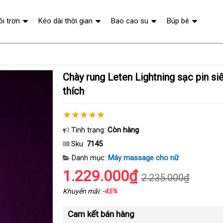
ôi trơn
Kéo dài thời gian
Bao cao su
Búp bê
Chày rung Leten Lightning sạc pin siêu mạnh kích
thích
Tình trạng:
Còn hàng
Sku:
7145
Danh mục:
Máy massage cho nữ
1.229.000₫
2.235.000₫
Khuyến mãi:
-45%
Cam kết bán hàng