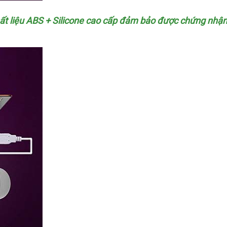
hất liệu ABS + Silicone cao cấp đảm bảo
lớn
được chứng nhậ