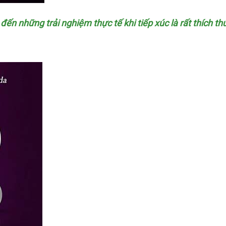
m đến
hướng
những trải nghiệm thực tế khi tiếp xúc là
voucher
rất thích th
dẫn