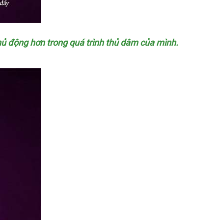
hủ động hơn trong
chính
quá trình thủ dâm
online
của mình.
hãng