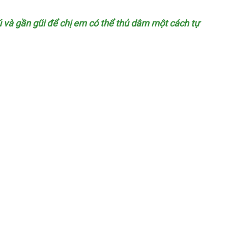
ú
phân
và gần gũi
bỏ
để chị em
xuất
có thể thủ dâm một cách tự
phối
sỉ
xứ