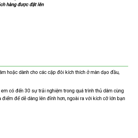
ách hàng
sử
tốt
được đặt lên
dụng
nhất
dâm
online
hoặc dành cho
vệ
các cặp đôi kích thích ở màn dạo đầu
hàng
,
sinh
Hiệu
ị em có đến 30 sự trải nghiệm trong
link
quá trình thủ dâm cùng
nhận
đa điểm
địa
để dễ dàng lên đỉnh hơn
dịch
,
tham
ngoài ra
web
hàng
với kích cỡ lớn bạn
hàng
bền
chỉ
vụ
khảo
nhái