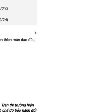
Dương
4/24)
ểm
ích thích màn dạo đầu
nhập
,
khẩu
nhận
.
đã
Trên thị trường
to
hiện
ó chế độ bảo hành đổi
xét
qua