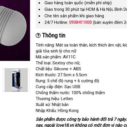
Giao hàng toàn quốc (miễn phí ship)
Giao trong 30 phút tại HCM & Hà Nội, Bình 
Che tên sản phẩm khi giao hàng
24/7 Hotline:
0938411000
(bán xuyên đêm 2
Thông tin
Tính năng: Mát xa toàn thân
sửa
, kích thích âm vật
ki
, k
giải tỏa sinh lý cho nữ
chữa
tra
Mã sản phẩm: AV11C
Thể loại: Sextoy cho nữ
tham
,
Chất liệu: Silicone + ABS
khảo
Kích thước: 27.5cm x 5.5cm
Rung: 5 chế độ rung + 6 cường độ
Cung cấp điện: Sạc USB
Chống thấm nước: 100% chống thấm
Thương hiệu: Letten
Xuất xứ: Nhật bản
Nhập Khẩu: Hồng Kong
Sản phẩm
bỏ
được công ty bảo hành đổi trả 7 ngày
nay
bền
, ngoài love18.vn không có một đơn vị nào c
sỉ