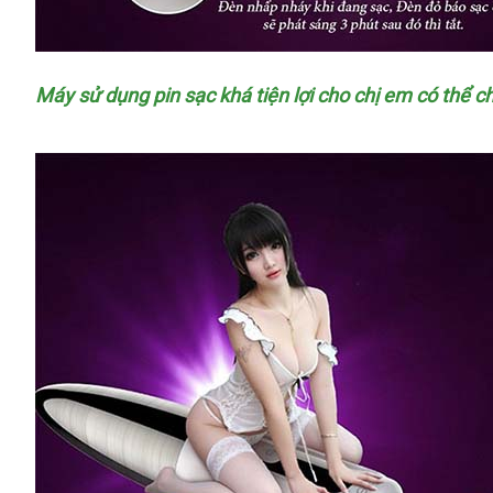
Máy sử dụng pin sạc
giao
khá tiện lợi cho chị em
miễn
có thể c
hàng
phí