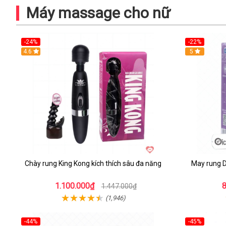
Máy massage cho nữ
-24%
-22%
4.6
Hot
5
Chày rung King Kong kích thích sâu đa năng
May rung D
1.100.000₫
1.447.000₫
(1,946)
-44%
-45%