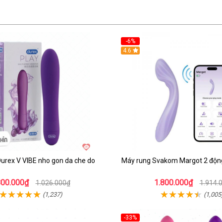
-6%
4.6
urex V VIBE nho gon da che do
Máy rung Svakom Margot 2 động
800.000₫
1.800.000₫
1.026.000₫
1.914.
(1,237)
(1,005
-33%