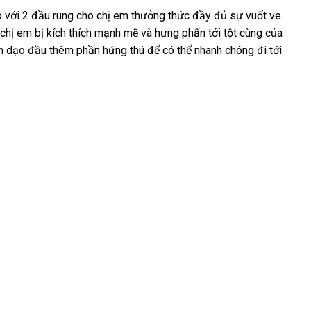
o
mới
với 2 đầu rung cho chị em thưởng thức đầy đủ sự vuốt ve
Mỹ
chị em bị kích thích mạnh mẽ
nhất
nhập
và hưng phấn tới tột cùng
đổi
của
àn dạo đầu thêm phần hứng thú
khẩu
bảng
để
khuyến
có thể nhanh chóng đi tới
trả
giá
mãi