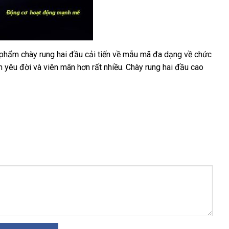
 phẩm chày rung hai đầu cải tiến về mẫu mã đa dạng về chức
ên yêu đời
giá
và viên mãn hơn
mới
rất nhiều
Nhật
. Chày rung hai đầu cao
sỉ
nhất
Bản