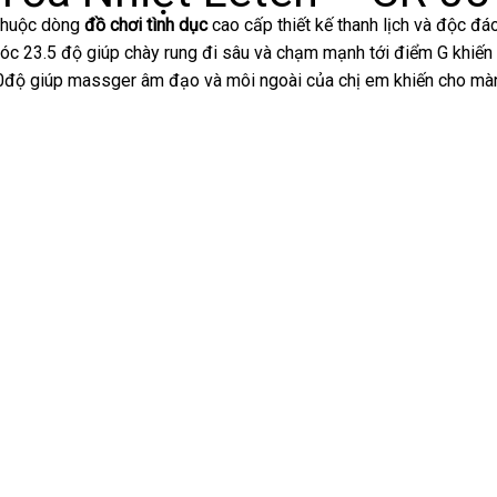
thuộc dòng
đồ chơi tình dục
cao cấp thiết kế thanh lịch
giá
và độc đá
óc 23.5 độ giúp chày rung đi sâu
Trung
và chạm mạnh tới điểm G khiến 
sỉ
60độ giúp massger âm đạo
lấy
và môi ngoài
Quốc
bình
của chị em khiến cho m
hàng
luận