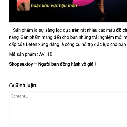
– Sản phẩm là sự sàng lọc dựa trên
báo
rất nhiều
đăng
các mẫu
đồ ch
năng
chính
. Sản phẩm mang đến cho bạn
bền
những trải nghiệm mới mẻ
giá
ký
cấp
Trung
của Leten
hãng
to
xứng đáng là công cụ hỗ trợ đắc lực cho bạn
Quốc
Mã sản phẩm : AV11B
Shopsextoy – Người bạn đồng hành vô giá !
Bình luận