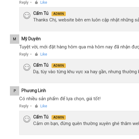
Reply
Like
●
Cẩm Tú
ADMIN
Thanks Chị, website bên em luôn cập nhật những sả
Mỹ Duyên
M
Tuyệt vời, mới đặt hàng hôm qua mà hôm nay đã nhận đượ
Reply
Like
●
Cẩm Tú
ADMIN
Dạ, tùy vào từng khu vực xa hay gần, nhưng thường
Phương Linh
P
Có nhiều sản phẩm để lựa chọn, giá tốt!
Reply
Like
●
Cẩm Tú
ADMIN
Cảm ơn bạn, đừng quên thường xuyên ghé thăm web