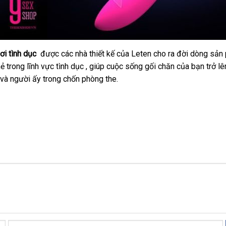
ơi tình dục
Pháp
được
hàng
các nhà thiết kế
tốt
của Leten cho ra đời dòng sản
 trong lĩnh vực tình dục
Hiệu
thanh
, giúp cuộc sống gối chăn
nhất
thảo
của bạn
mua
trở l
trung
và người ấy trong chốn phòng the.
lý
luận
hàng
tâm