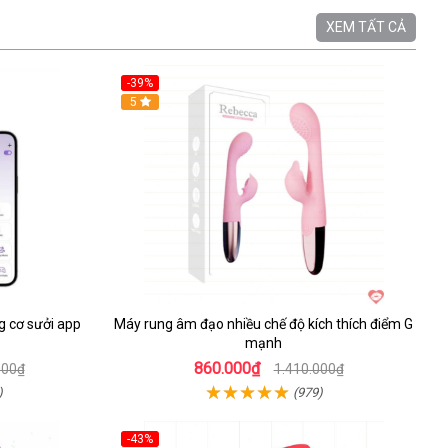
XEM TẤT CẢ
-39%
Hot
5
 cơ sưởi app
Máy rung âm đạo nhiều chế độ kích thích điểm G
mạnh
860.000₫
000₫
1.410.000₫
)
(979)
-43%