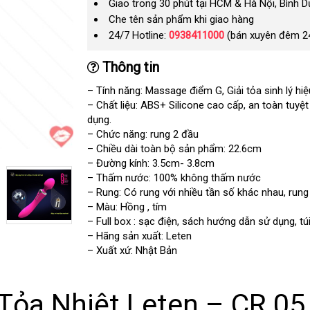
Giao trong 30 phút tại HCM & Hà Nội, Bình 
Che tên sản phẩm khi giao hàng
24/7 Hotline:
0938411000
(bán xuyên đêm 2
Thông tin
– Tính năng: Massage điểm G
thảo
, Giải tỏa sinh lý hi
– Chất liệu: ABS+ Silicone cao cấp
luận
nơi
, an toàn
giá
tuyệt
dụng.
bán
sỉ
– Chức năng: rung 2 đầu
– Chiều dài toàn bộ sản phẩm: 22.6cm
– Đường kính: 3.5cm- 3.8cm
– Thấm nước: 100% không thấm nước
– Rung: Có rung
khuyến
với nhiều tần số khác nhau
nước
, run
– Màu: Hồng
an
, tím
mãi
ngoài
– Full box : sạc điện
toàn
nơi
, sách hướng dẫn sử dụng
th
, t
– Hãng sản xuất: Leten
nào
kê
– Xuất xứ: Nhật Bản
Tỏa Nhiệt Leten – CR 05