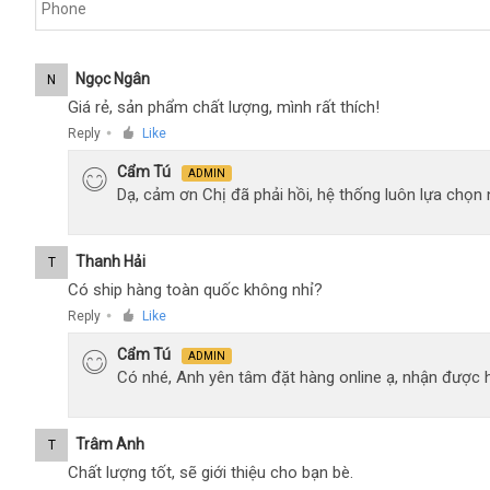
Ngọc Ngân
N
Giá rẻ, sản phẩm chất lượng, mình rất thích!
Reply
Like
●
Cẩm Tú
ADMIN
Dạ, cảm ơn Chị đã phải hồi, hệ thống luôn lựa chọ
Thanh Hải
T
Có ship hàng toàn quốc không nhỉ?
Reply
Like
●
Cẩm Tú
ADMIN
Có nhé, Anh yên tâm đặt hàng online ạ, nhận được h
Trâm Anh
T
Chất lượng tốt, sẽ giới thiệu cho bạn bè.