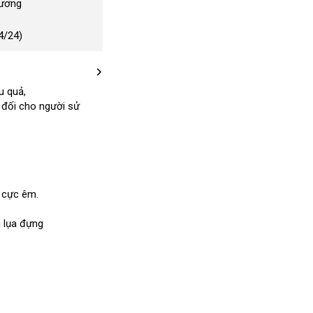
Dương
4/24)
ệu quả,
 đối cho người sử
g cực êm.
ống
úi lụa đựng