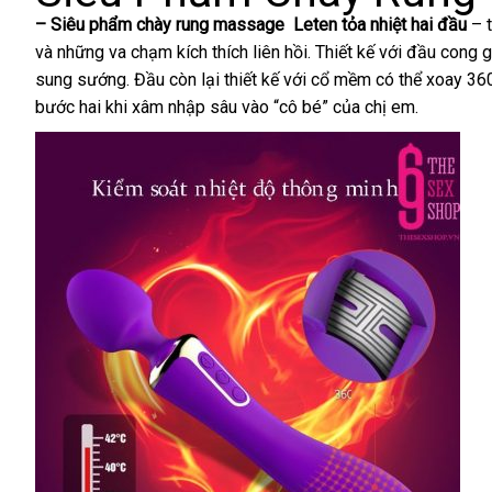
– Siêu phẩm chày rung massage Leten tỏa nhiệt hai đầu
– 
và
địa
những va chạm kích thích liên hồi
có
. Thiết kế
khuyến
với đầu cong g
sung sướng
chỉ
Mỹ
. Đầu còn lại thiết kế
amazon
với cổ mềm
nên
xuất
có thể xoay 3
mãi
bước hai khi xâm nhập sâu vào “cô bé”
mua
showroom
của chị em.
khẩu