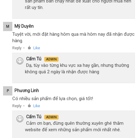
sản phẩm bán chạy nhất đề xuất cho người mua nên
rất uy tín.
Mỹ Duyên
M
Tuyệt vời, mới đặt hàng hôm qua mà hôm nay đã nhận được
hàng.
Reply
Like
●
Cẩm Tú
ADMIN
Dạ, tùy vào từng khu vực xa hay gần, nhưng thường
không quá 2 ngày là nhận được hàng
Phương Linh
P
Có nhiều sản phẩm để lựa chọn, giá tốt!
Reply
Like
●
Cẩm Tú
ADMIN
Cảm ơn bạn, đừng quên thường xuyên ghé thăm
website để xem những sản phẩm mới nhất nhé.