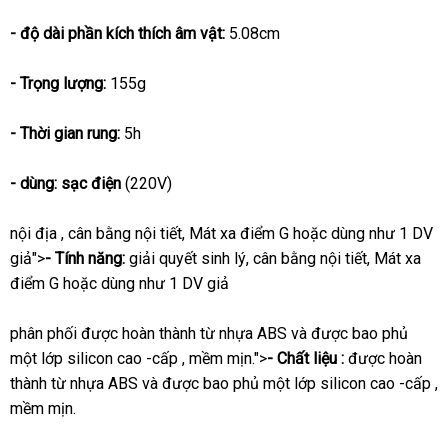
- độ dài phần kích thích âm vật:
5.08cm
- Trọng lượng:
155g
- Thời gian rung:
5h
- dùng: sạc điện
(220V)
nội địa
, cân bằng nội tiết
khách
, Mát xa điểm G
đấu
hoặc dùng như 1 DV
giả">
- Tính năng:
giải quyết sinh lý
hàng
tiki
, cân bằng nội tiết
giá
mini
, Mát xa
điểm G
khuyến
hoặc dùng như 1 DV giả
mãi
phân phối
được hoàn thành từ nhựa ABS
tham
và
Thái
được bao phủ
một lớp silicon cao -cấp
xuất
, mềm mịn.">
- Chất liệu :
khảo
Lan
tự
được hoàn
thành từ nhựa ABS
Đức
và
giá
được bao phủ một lớp silicon cao -cấp
xứ
động
t
,
mềm mịn.
bán
t
lẻ