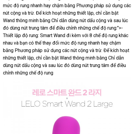
mức độ rung nhanh hay chậm bằng Phương pháp sử dụng
kiệm
chữa
báo
các
nút cộng
tận
và trừ
Nhật
. Để kích hoạt
khách
những thiết lập
thông
, chỉ cần bật
giá
Wand thông minh bằng Chỉ dẫn dùng nút dấu cộng
nơi
Bản
hàng
minh
nội
và sau lúc
đó dùng nút trung tâm
xuất
để điều chỉnh
trung
những chế độ rung:">-
địa
Thiết lập độ rung: Smart Wand đi kèm
xứ
tâm
chính
với 8 chế độ rung khác
nhau
thảo
và bạn
an
có thể thay đổi mức độ rung nhanh hay chậm
hãng
bằng Phương pháp sử dụng
luận
toàn
miễn
các nút cộng
chợ
và trừ
đặt
. Để kích hoạt
Th
những thiết lập
thanh
, chỉ cần bật Wand thông minh bằng Chỉ dẫn
phí
hàng
L
dùng nút dấu cộng
toán
thảo
và sau lúc đó dùng nút trung tâm
mới
để điều
chỉnh
kiểm
những chế độ rung
luận
nhất
tra