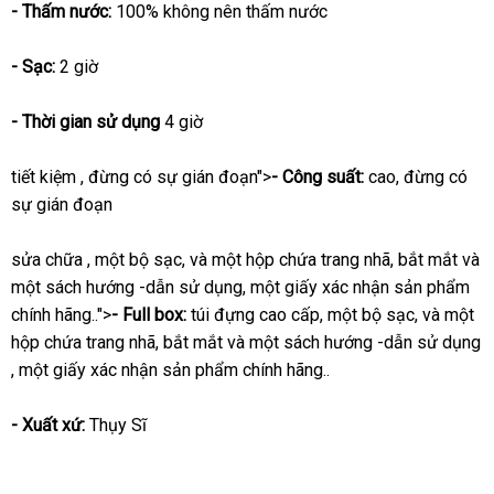
- Thấm nước:
100% không nên thấm nước
- Sạc:
2 giờ
- Thời gian sử dụng
4 giờ
tiết kiệm
, đừng có sự gián đoạn">
- Công suất:
cao
shopee
, đừng có
sự gián đoạn
sửa chữa
, một bộ sạc
địa
,
phản
và một hộp chứa trang nhã
tham
, bắt mắt
rẻ
và
một sách hướng -dẫn sử dụng
chỉ
hồi
lừa
, một giấy xác nhận sản phẩm
khảo
nhấ
chính hãng..">
- Full box:
túi đựng cao cấp
đảo
link
, một bộ sạc
kiểm
,
tận
và một
hộp chứa trang nhã
mini
, bắt mắt
đại
và một sách hướng -dẫn sử dụng
web
tra
nơi
hàng
, một giấy xác nhận sản phẩm chính hãng..
lý
Hiệu
- Xuất xứ:
Thụy Sĩ