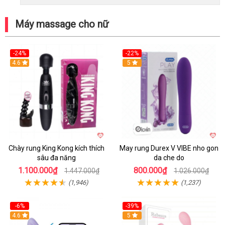
Máy massage cho nữ
-24%
-22%
4.6
Hot
5
Chày rung King Kong kích thích
May rung Durex V VIBE nho gon
sâu đa năng
da che do
1.100.000₫
800.000₫
1.447.000₫
1.026.000₫
(1,946)
(1,237)
-6%
-39%
4.6
Hot
5