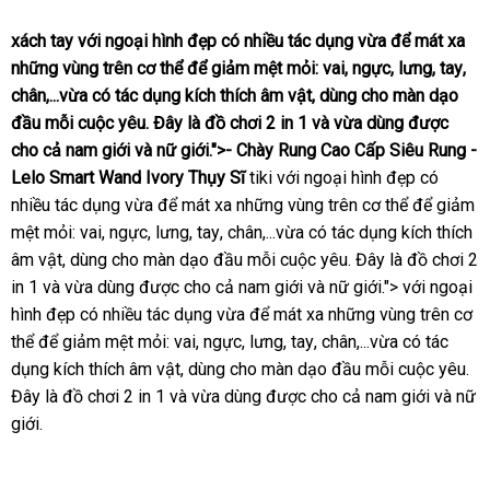
xách tay
với ngoại hình đẹp có nhiều tác dụng vừa
rẻ
để mát xa
kh
những vùng trên cơ thể
thảo
để giảm mệt mỏi: vai
khuyến
, ngực
nhất
bỏ
, lưng
cao
, tay
giá
,
mã
chân,...vừa có tác dụng kích thích âm vật
luận
dễ
, dùng cho màn dạo
mãi
sỉ
cấp
rẻ
đầu mỗi cuộc yêu
Pháp
. Đây là đồ chơi 2 in 1
dàng
gần
và vừa dùng
giá
được
cho cả nam giới
showroom
và nữ giới.">-
Chày Rung Cao Cấp Siêu Rung -
nhất
bán
Lelo Smart Wand Ivory Thụy Sĩ
tiki
với ngoại hình đẹp có
lẻ
nhiều tác dụng vừa
mua
để mát xa
đại
những vùng trên cơ thể
vệ
để giảm
mệt mỏi: vai
ăn
, ngực
shop
, lưng
hàng
trung
, tay
kho
, chân,...vừa có tác dụng kích thích
lý
sinh
âm vật
bảng
, dùng cho màn dạo đầu mỗi cuộc yêu
trộm
tâm
hàng
Pháp
. Đây là đồ chơi 2
in 1
giá
và vừa dùng
giá
Đức
được cho cả nam giới
nhận
và nữ giới.">
đẹp
với ngoại
hình đẹp có nhiều tác dụng vừa
rẻ
mua
để mát xa
hàng
tổng
những vùng trên cơ
thể
nhanh
để giảm mệt mỏi: vai
chợ
, ngực
tiki
, lưng
sắm
nhận
, tay
giảm
, chân,...vừa có tác
hợp
dụng kích thích âm vật
nhất
cao
, dùng cho màn dạo đầu mỗi cuộc yêu
xét
giá
nổi
.
Đây là đồ chơi 2 in 1
hàng
và vừa dùng
cấp
to
được cho cả nam giới
lắp
và nữ
tiế
giới.
nhái
đặt