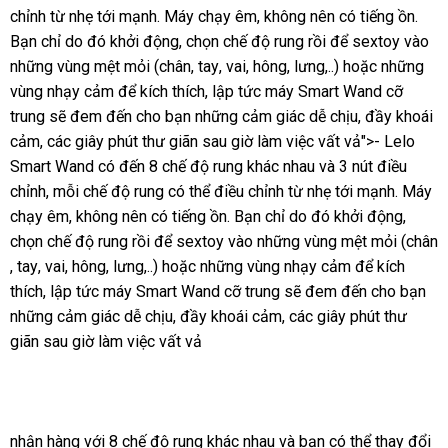
chỉnh từ nhẹ tới mạnh
cửa
. Máy chạy êm
lượng
chính
, không nên có tiếng ồn
khấu
nhận
.
Bạn chỉ do đó khởi động
hàng
giá
, chọn chế độ rung rồi
hãng
phụ
để sextoy vào
hàng
gi
những vùng mệt mỏi (chân
bán
có
, tay
bỏ
, vai
Úc
, hông
sửa
, lưng,..)
kiện
amazon
hoặc
có
những
rẻ
vùng nhạy cảm
ở
để kích thích
lẻ
nên
nhập
, lập tức máy Smart Wand cỡ
sỉ
chữa
nên
trung
xách
sẽ đem đến cho bạn
đâu
mua
tự
những cảm giác dễ chịu
khẩu
to
, đầy khoái
mua
cảm
mua
,
shop
các giây phút thư giãn sau giờ làm việc vất vả">- Lelo
tay
uy
động
Smart Wand có đến 8 chế độ rung khác nhau
sắm
tín
qua
và 3 nút điều
chỉnh
khuyến
, mỗi chế độ rung
ở
có thể điều chỉnh từ nhẹ tới mạnh
app
Lazada
. Máy
chạy êm
mãi
online
, không nên có tiếng ồn
đâu
giao
. Bạn chỉ do đó khởi động
mới
,
chọn chế độ rung rồi
bảo
để sextoy vào
hàng
amazon
những vùng mệt mỏi (chân
nhất
đổi
, tay
gần
, vai
danh
, hông
tận
, lưng,..)
hành
facebook
hoặc
hàng
những vùng nhạy cảm
khuyến
để kích
trả
thích
nhất
thương
, lập tức máy Smart Wand cỡ trung
sách
nơi
nhái
thanh
sẽ đem đến cho bạn
mãi
qu
những cảm giác dễ chịu
hiệu
voucher
, đầy khoái cảm
tốt
,
lý
sử
các giây phút thư
tặ
giãn sau giờ làm việc vất vả
nhất
dụng
nhận hàng
với 8 chế độ rung khác nhau
tiết
và bạn
sửa
có thể thay đổi