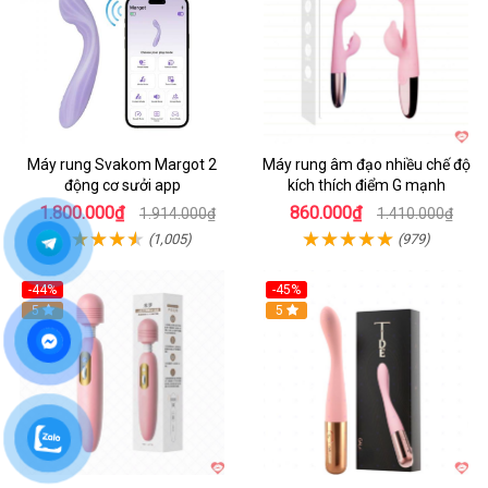
Máy rung Svakom Margot 2
Máy rung âm đạo nhiều chế độ
động cơ sưởi app
kích thích điểm G mạnh
1.800.000₫
860.000₫
1.914.000₫
1.410.000₫
(1,005)
(979)
-44%
-45%
Hot
5
Hot
5