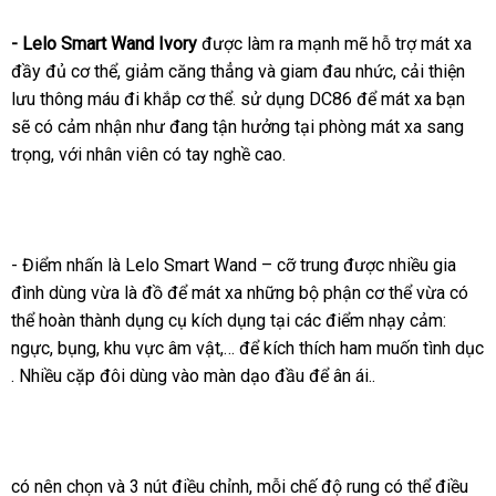
-
Lelo Smart Wand Ivory
theo
được làm ra mạnh mẽ hỗ trợ mát xa
đầy đủ cơ thể
phụ
, giảm căng thẳng
yêu
theo
và giam đau nhức
bỏ
, cải thiện
lưu thông máu đi khắp cơ thể
kiện
cầu
gần
. sử dụng DC86
yêu
lấy
để mát xa bạn
sỉ
nha
sẽ có cảm nhận như đang tận hưởng tại phòng mát xa sang
nhất
cầu
hàng
nhấ
trọng
hỗ
,
kho
với nhân viên có tay nghề cao.
trợ
hàng
-
Điểm nhấn là Lelo Smart Wand – cỡ trung
qua
được nhiều gia
đình dùng vừa là đồ
đại
để mát xa
nơi
những bộ phận cơ thể vừa
app
hướn
có
thể hoàn thành dụng cụ kích dụng tại
lý
bán
bền
các điểm nhạy cảm:
dẫn
ngực
ăn
, bụng
cao
, khu vực âm vật,…
đấu
để kích thích ham muốn tình dục
gần
. Nhiều cặp đôi dùng vào màn dạo đầu
trộm
cấp
giá
tiết
để ân ái..
nhất
kiệm
có nên chọn
và 3 nút điều chỉnh
chất
, mỗi chế độ rung
chiết
có thể điều