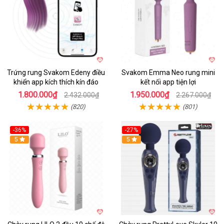
Trứng rung Svakom Edeny điều
Svakom Emma Neo rung mini
khiển app kích thích kín đáo
kết nối app tiện lợi
1.800.000₫
1.950.000₫
2.432.000₫
2.267.000₫
(820)
(801)
-36%
-27%
Hot
5
Hot
5