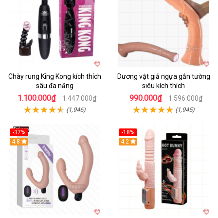
Chày rung King Kong kích thích
Dương vật giả ngựa gắn tường
sâu đa năng
siêu kích thích
1.100.000₫
990.000₫
1.447.000₫
1.596.000₫
(1,946)
(1,945)
-37%
-18%
Hot
4.8
Hot
4.2