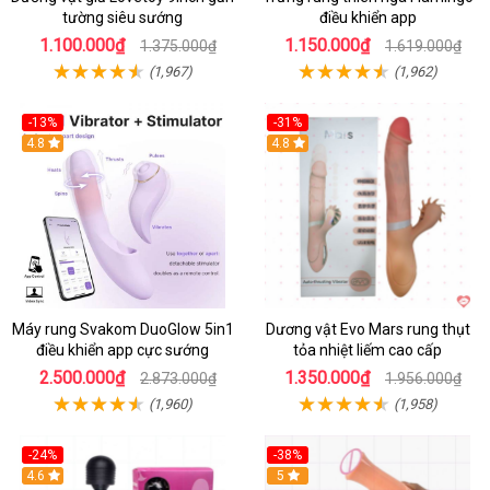
tường siêu sướng
điều khiển app
1.100.000₫
1.150.000₫
1.375.000₫
1.619.000₫
(1,967)
(1,962)
-13%
-31%
4.8
4.8
Máy rung Svakom DuoGlow 5in1
Dương vật Evo Mars rung thụt
điều khiển app cực sướng
tỏa nhiệt liếm cao cấp
2.500.000₫
1.350.000₫
2.873.000₫
1.956.000₫
(1,960)
(1,958)
-24%
-38%
4.6
Hot
5