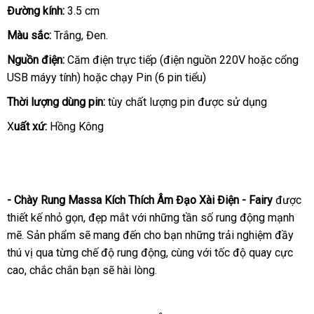
Đường kính:
3.5 cm
Màu sắc:
Trắng
tham
, Đen.
khảo
Nguồn điện:
Căm điện trực tiếp (điện nguồn 220V
phân
hoặc cổng
USB máyy tính)
tiết
hoặc chạy Pin (6 pin tiểu)
phối
kiệm
Thời lượng dùng pin:
tùy chất lượng pin
nước
được sử dụng
ngoài
X
uất xứ:
Hồng Kông
- Chày Rung Massa Kích Thích Âm Đạo Xài Điện - Fairy
quà
được
thiết kế nhỏ gọn
cao
, đẹp mắt
nhập
với
giao
những tần số rung động mạnh
tặng
mẽ
sửa
. Sản phẩm
nơi
sẽ mang đến cho bạn
cấp
hàng
hàng
tư
những trải nghiệm đầy
thú vị qua từng chế độ rung động
chữa
bán
giá
, cùng
vấn
thống
với tốc độ quay cực
cao
bình
, chắc chắn bạn
ở
sẽ hài lòng.
bán
kê
luận
đâu