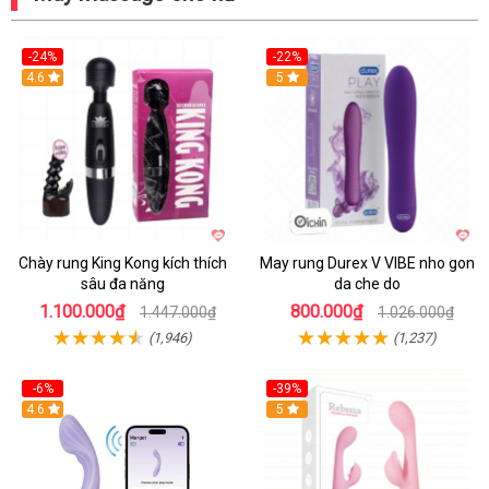
-24%
-22%
4.6
Hot
5
Chày rung King Kong kích thích
May rung Durex V VIBE nho gon
sâu đa năng
da che do
1.100.000₫
800.000₫
1.447.000₫
1.026.000₫
(1,946)
(1,237)
-6%
-39%
4.6
Hot
5