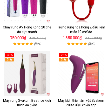
Chày rung AV Hong Kong 20 chế
Trứng rung hoa hồng 2 đầu liếm
độ cực mạnh
móc 10 chế độ
760.000₫
1.350.000₫
1.267.000₫
2.177.000₫
(901)
(892)
-43%
-28%
Hot
5
Hot
5
Máy rung Svakom Beatrice kích
Máy kích thích âm vật Svakom
thích đa điểm
Pulse điều khiển app