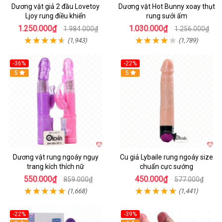
Dương vật giả 2 đầu Lovetoy
Dương vật Hot Bunny xoay thụt
Ljoy rung điều khiển
rung sưởi ấm
1.250.000₫
1.030.000₫
1.984.000₫
1.256.000₫
(1,943)
(1,789)
-36%
-22%
Hot
5
Hot
5
Dương vật rung ngoáy ngụy
Cu giả Lybaile rung ngoáy size
trang kích thích nữ
chuẩn cực sướng
550.000₫
450.000₫
859.000₫
577.000₫
(1,668)
(1,441)
-22%
-39%