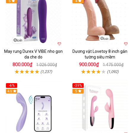
Hot
5
Hot
4
May rung Durex V VIBE nho gon
Dương vật Lovetoy 8 inch gắn
da che do
tường siêu mềm
800.000₫
900.000₫
1.026.000₫
1.475.000₫
(1,237)
(1,092)
-6%
-39%
4.6
Hot
5