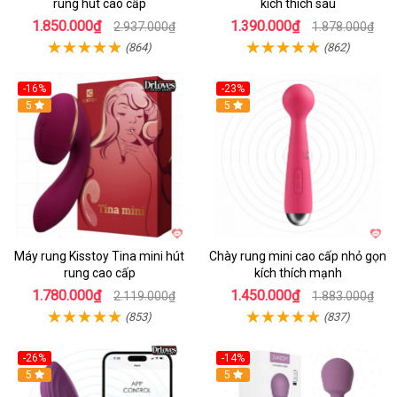
rung hút cao cấp
kích thích sâu
1.850.000₫
1.390.000₫
2.937.000₫
1.878.000₫
(864)
(862)
-16%
-23%
Hot
5
Hot
5
Máy rung Kisstoy Tina mini hút
Chày rung mini cao cấp nhỏ gọn
rung cao cấp
kích thích mạnh
1.780.000₫
1.450.000₫
2.119.000₫
1.883.000₫
(853)
(837)
-26%
-14%
Hot
5
Hot
5