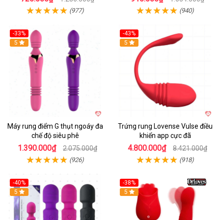
(977)
(940)
-33%
-43%
Hot
5
Hot
5
Máy rung điểm G thụt ngoáy đa
Trứng rung Lovense Vulse điều
chế độ siêu phê
khiển app cực đã
1.390.000₫
4.800.000₫
2.075.000₫
8.421.000₫
(926)
(918)
-40%
-38%
5
Hot
5