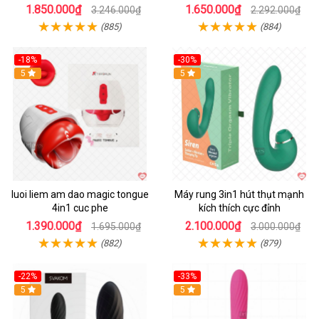
1.850.000₫
1.650.000₫
3.246.000₫
2.292.000₫
(885)
(884)
-18%
-30%
Hot
5
Hot
5
luoi liem am dao magic tongue
Máy rung 3in1 hút thụt mạnh
4in1 cuc phe
kích thích cực đỉnh
1.390.000₫
2.100.000₫
1.695.000₫
3.000.000₫
(882)
(879)
-22%
-33%
Hot
5
Hot
5