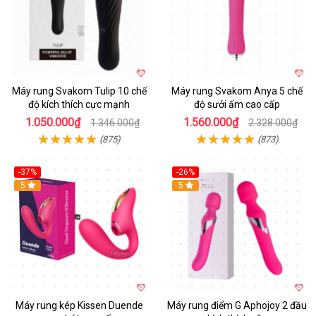
Máy rung Svakom Tulip 10 chế
Máy rung Svakom Anya 5 chế
độ kích thích cực mạnh
độ sưởi ấm cao cấp
1.050.000₫
1.560.000₫
1.346.000₫
2.328.000₫
(875)
(873)
-37%
-26%
Hot
5
Hot
5
Máy rung kép Kissen Duende
Máy rung điểm G Aphojoy 2 đầu