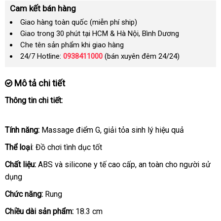
Cam kết bán hàng
Giao hàng toàn quốc (miễn phí ship)
Giao trong 30 phút tại HCM & Hà Nội, Bình Dương
Che tên sản phẩm khi giao hàng
24/7 Hotline:
0938411000
(bán xuyên đêm 24/24)
Mô tả chi tiết
Thông tin chi tiết:
Tính năng:
Massage điểm G
bình
, giải tỏa sinh lý hiệu quả
luận
Thể loại
: Đồ chơi tình dục tốt
Chất liệu:
ABS
giá
và silicone y tế cao cấp
đăng
, an toàn cho người sử
dụng
rẻ
ký
Chức năng:
Rung
Chiều dài sản phẩm:
18.3 cm