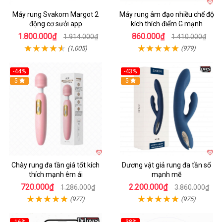
Máy rung Svakom Margot 2
Máy rung âm đạo nhiều chế độ
động cơ sưởi app
kích thích điểm G mạnh
1.800.000₫
860.000₫
1.914.000₫
1.410.000₫
(1,005)
(979)
-44%
-43%
Hot
5
Hot
5
Chày rung đa tần giá tốt kích
Dương vật giả rung đa tần số
thích mạnh êm ái
mạnh mẽ
720.000₫
2.200.000₫
1.286.000₫
3.860.000₫
(977)
(975)