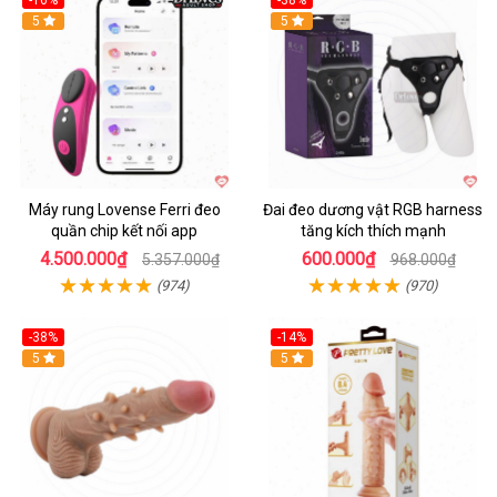
-16%
-38%
Hot
5
Hot
5
Máy rung Lovense Ferri đeo
Đai đeo dương vật RGB harness
quần chip kết nối app
tăng kích thích mạnh
4.500.000₫
600.000₫
5.357.000₫
968.000₫
(974)
(970)
-38%
-14%
5
5