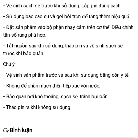
- Vệ sinh sạch
ở
sẽ trước khi sử dụng
rẻ
. Lắp pin đúng cách
đâu
nhất
- Sử dụng bao cao su
sản
và gel bôi trơn
trung
để tăng thêm hiệu quả.
xuất
tâm
- Đặt sản phẩm vào bộ phận nhạy cảm trên cơ thể
giá
. Điều chỉnh
tần số rung phù hợp.
sỉ
- Tắt nguồn sau khi sử dụng
Nhật
, tháo pin
sửa
và vệ sinh sạch
nước
sẽ
trước khi bảo quản.
Bản
chữa
ngoài
Chú ý:
- Vệ sinh sản phẩm trước
giá
và sau khi sử dụng bằng cồn y tế.
rẻ
- Không
đẹp
để phần mạch điện tiếp xúc
thảo
với nước.
luận
- Bảo quan nơi khô thoáng
trung
, sạch
ở
sẽ
tiki
, tránh bụi bẩn.
tâm
đâu
- Tháo pin ra khi không sử dụng.
Bình luận