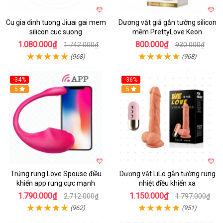
Cu gia dinh tuong Jiuai gai mem
Dương vật giả gắn tường silicon
silicon cuc suong
mềm PrettyLove Keon
1.080.000₫
800.000₫
1.742.000₫
930.000₫
(968)
(968)
-34%
-36%
5
5
Trứng rung Love Spouse điều
Dương vật LiLo gắn tường rung
khiển app rung cực mạnh
nhiệt điều khiển xa
1.790.000₫
1.150.000₫
2.712.000₫
1.797.000₫
(962)
(951)