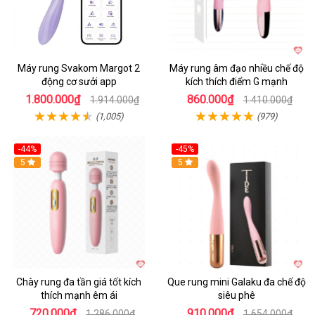
Máy rung Svakom Margot 2
Máy rung âm đạo nhiều chế độ
động cơ sưởi app
kích thích điểm G mạnh
1.800.000₫
860.000₫
1.914.000₫
1.410.000₫
(1,005)
(979)
-44%
-45%
Hot
5
Hot
5
Chày rung đa tần giá tốt kích
Que rung mini Galaku đa chế độ
thích mạnh êm ái
siêu phê
720.000₫
910.000₫
1.286.000₫
1.654.000₫