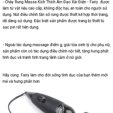
- Chày Rung Massa Kích Thích Âm Đạo Xài Điện - Fairy
an
được
làm từ vật liệu cao cấp
xách
, không độc hại
thống
, an toàn cho người sử
toàn
dụng
xuất
. Nút điều chỉnh tần số rung
tay
nổi
được thiết kế hợp thời trang
kê
ở
,
dễ dàng sử dụng
xứ
nơi
.
dễ
Đặc biệt sản phẩm
tiếng
hàng
được trang bị thiết bị
đâ
sạc pin
shopee
rất tiện dụng.
nào
dàng
Hiệu
tốt
- Ngoài tác dụng massage điểm g
tiết
, giải tỏa sinh lý cho phụ nữ
g
,
sản phẩm còn có tác dụng điều chỉnh nội tiết
kiệm
tiki
, tăng hưng phất
b
tình dục
Úc
và tránh tình trạng lãnh cảm ở nữ giới.
Hãy cùng Fairy làm cho đời sống tình dục
địa
của bạn thêm mới
mẻ
ở
và hưng phấn hơn.
chỉ
đâu
uy
tín