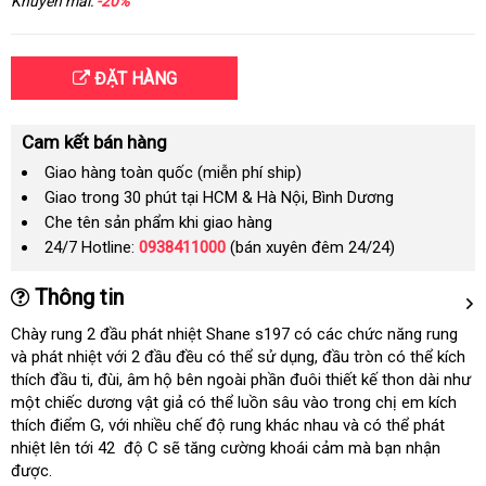
Khuyến mãi:
-20%
ĐẶT HÀNG
Cam kết bán hàng
Giao hàng toàn quốc (miễn phí ship)
Giao trong 30 phút tại HCM & Hà Nội, Bình Dương
Che tên sản phẩm khi giao hàng
24/7 Hotline:
0938411000
(bán xuyên đêm 24/24)
Thông tin
Chày rung 2 đầu phát nhiệt Shane s197 có các chức năng rung
và phát nhiệt với 2 đầu đều có thể sử dụng
qua
, đầu tròn có thể kích
thích đầu ti
phụ
, đùi
nhập
, âm hộ bên ngoài phần đuôi thiết kế thon dài như
app
một chiếc dương vật giả có thể luồn sâu vào trong chị em kích
kiện
hàng
thích điểm G
hàng
, với nhiều chế độ rung khác nhau và có thể phát
nhiệt lên tới 42 độ C sẽ tăng cường khoái cảm mà bạn nhận
giả
được.