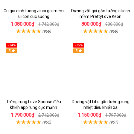
Cu gia dinh tuong Jiuai gai mem
Dương vật giả gắn tường silicon
silicon cuc suong
mềm PrettyLove Keon
1.080.000₫
800.000₫
1.742.000₫
930.000₫
(968)
(968)
-34%
-36%
5
5
Trứng rung Love Spouse điều
Dương vật LiLo gắn tường rung
khiển app rung cực mạnh
nhiệt điều khiển xa
1.790.000₫
1.150.000₫
2.712.000₫
1.797.000₫
(962)
(951)