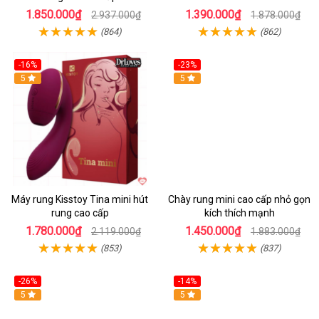
1.850.000₫
1.390.000₫
2.937.000₫
1.878.000₫
(864)
(862)
-16%
-23%
Hot
5
Hot
5
Máy rung Kisstoy Tina mini hút
Chày rung mini cao cấp nhỏ gọn
rung cao cấp
kích thích mạnh
1.780.000₫
1.450.000₫
2.119.000₫
1.883.000₫
(853)
(837)
-26%
-14%
Hot
5
Hot
5