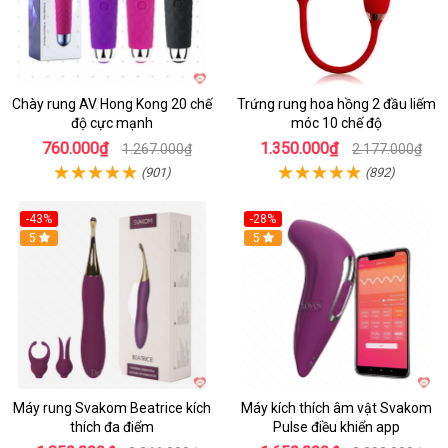
Chày rung AV Hong Kong 20 chế
Trứng rung hoa hồng 2 đầu liếm
độ cực mạnh
móc 10 chế độ
760.000₫
1.350.000₫
1.267.000₫
2.177.000₫
(901)
(892)
-43%
-28%
Hot
5
Hot
5
Máy rung Svakom Beatrice kích
Máy kích thích âm vật Svakom
thích đa điểm
Pulse điều khiển app