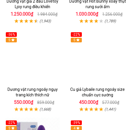
Dương vật giả 2 đầu Lovetoy
Dương vật Hot Bunny xoay thụt
Ljoy rung điều khiển
rung sưởi ấm
1.250.000₫
1.030.000₫
1.984.000₫
1.256.000₫
(1,943)
(1,789)
-36%
-22%
Hot
5
Hot
5
Dương vật rung ngoáy ngụy
Cu giả Lybaile rung ngoáy size
trang kích thích nữ
chuẩn cực sướng
550.000₫
450.000₫
859.000₫
577.000₫
(1,668)
(1,441)
-22%
-39%
Hot
5
Hot
4