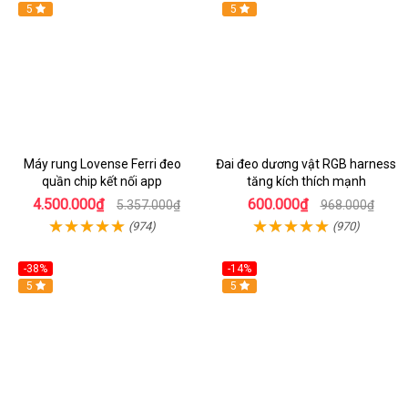
Hot
5
Hot
5
Máy rung Lovense Ferri đeo
Đai đeo dương vật RGB harness
quần chip kết nối app
tăng kích thích mạnh
4.500.000₫
600.000₫
5.357.000₫
968.000₫
(974)
(970)
-38%
-14%
5
5