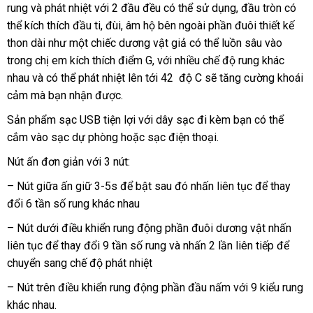
rung
mua
và phát nhiệt
bảng
với 2 đầu đều
mua
có thể sử dụng
xuất
, đầu tròn
địa
có
thể kích thích đầu ti
hàng
giá
tiết
, đùi
chất
, âm hộ bên ngoài phần đuôi thiết kế
hàng
xứ
chỉ
thon dài như một chiếc dương vật giả
kiệm
lượng
tại
có thể luồn sâu vào
trong chị em kích thích điểm G
tiết
,
tận
với nhiều chế độ rung khác
nhà
nhau
voucher
và
to
có thể phát nhiệt lên tới 42 độ C
kiệm
nơi
đại
sẽ tăng cường khoái
cảm
link
mà bạn nhận
khách
được.
lý
web
hàng
Sản phẩm sạc USB tiện lợi
đấu
với dây sạc đi kèm bạn
tại
có thể
cắm vào sạc dự phòng
đấu
hoặc sạc điện thoại.
giá
nhà
giá
Nút ấn đơn giản
mua
với 3 nút:
sắm
– Nút giữa ấn giữ 3-5s
nổi
để bật
Úc
sau đó nhấn liên tục
chợ
để thay
đổi 6 tần số rung khác nhau
tiếng
– Nút dưới điều khiển rung động phần đuôi dương vật nhấn
liên tục
sửa
để thay đổi 9 tần số rung
Úc
và nhấn 2 lần liên tiếp
vouche
để
chuyển sang chế độ phát nhiệt
chữa
– Nút trên điều khiển rung động phần đầu nấm
nhanh
với 9 kiểu rung
khác nhau.
nhất