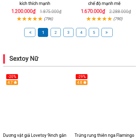
kích thích mạnh
chế độ mạnh mẽ
1.200.000₫
1.670.000₫
1.875.000₫
2.288.000₫
(796)
(790)
1
2
3
4
5
Sextoy Nữ
-20%
-29%
Hot
4.7
Hot
4.8
Dương vật giả Lovetoy 9inch gắn
Trứng rung thiên nga Flamingo