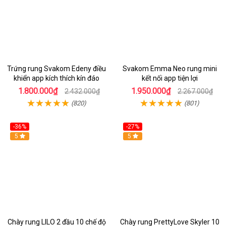
Trứng rung Svakom Edeny điều
Svakom Emma Neo rung mini
khiển app kích thích kín đáo
kết nối app tiện lợi
1.800.000₫
1.950.000₫
2.432.000₫
2.267.000₫
(820)
(801)
-36%
-27%
Hot
5
Hot
5
Chày rung LILO 2 đầu 10 chế độ
Chày rung PrettyLove Skyler 10