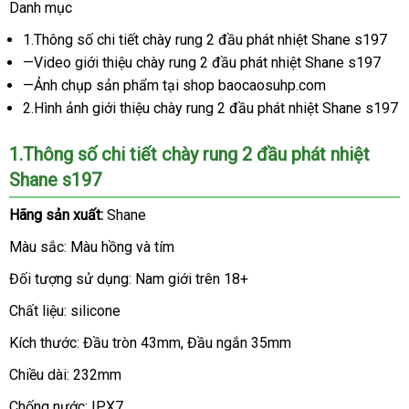
Danh mục
1.Thông số chi tiết chày rung 2 đầu phát nhiệt Shane s197
—Video giới thiệu chày rung 2 đầu phát nhiệt Shane s197
—Ảnh chụp sản phẩm tại shop baocaosuhp.com
2.Hình ảnh giới thiệu chày rung 2 đầu phát nhiệt Shane s197
1.Thông số chi tiết chày rung 2 đầu phát nhiệt
Shane s197
Hãng sản xuất:
Shane
Màu sắc: Màu hồng
link
và tím
web
Đối tượng sử dụng: Nam giới trên 18+
Chất liệu: silicone
Kích thước: Đầu tròn 43mm
lắp
, Đầu ngắn 35mm
đặt
Chiều dài: 232mm
Chống nước: IPX7