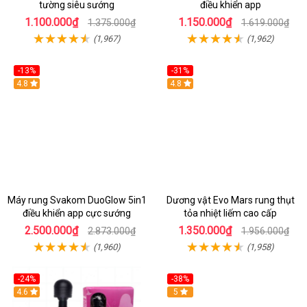
tường siêu sướng
điều khiển app
1.100.000₫
1.150.000₫
1.375.000₫
1.619.000₫
(1,967)
(1,962)
-13%
-31%
4.8
4.8
Máy rung Svakom DuoGlow 5in1
Dương vật Evo Mars rung thụt
điều khiển app cực sướng
tỏa nhiệt liếm cao cấp
2.500.000₫
1.350.000₫
2.873.000₫
1.956.000₫
(1,960)
(1,958)
-24%
-38%
4.6
Hot
5