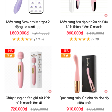
Máy rung Svakom Margot 2
Máy rung âm đạo nhiều chế độ
động cơ sưởi app
kích thích điểm G mạnh
1.800.000₫
860.000₫
1.914.000₫
1.410.000₫
(1,005)
(979)
-44%
-45%
Hot
5
Hot
5
Chày rung đa tần giá tốt kích
Que rung mini Galaku đa chế độ
thích mạnh êm ái
siêu phê
720.000₫
910.000₫
1.286.000₫
1.654.000₫