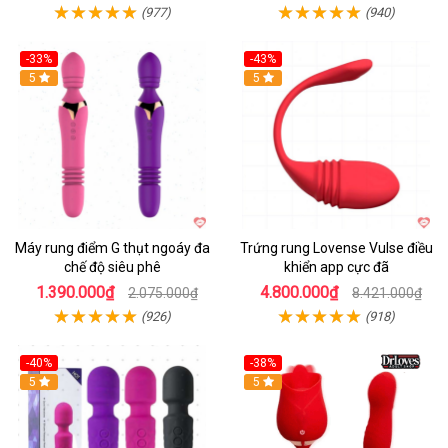
(977)
(940)
-33%
-43%
Hot
5
Hot
5
Máy rung điểm G thụt ngoáy đa
Trứng rung Lovense Vulse điều
chế độ siêu phê
khiển app cực đã
1.390.000₫
4.800.000₫
2.075.000₫
8.421.000₫
(926)
(918)
-40%
-38%
5
Hot
5