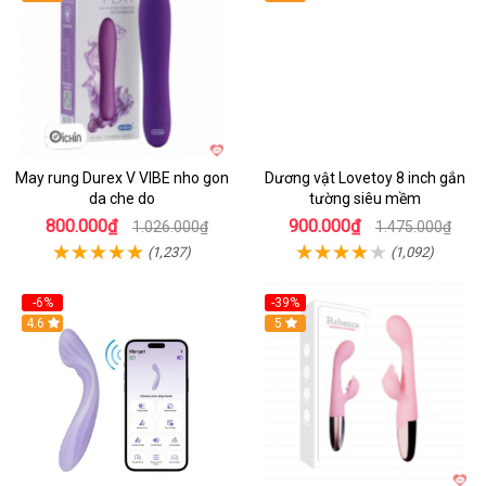
May rung Durex V VIBE nho gon
Dương vật Lovetoy 8 inch gắn
da che do
tường siêu mềm
800.000₫
900.000₫
1.026.000₫
1.475.000₫
(1,237)
(1,092)
-6%
-39%
4.6
Hot
5