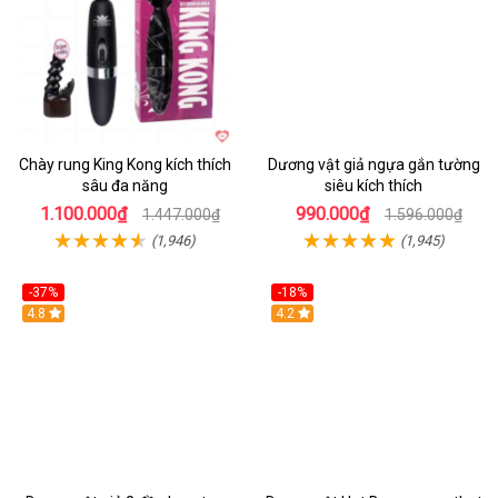
Chày rung King Kong kích thích
Dương vật giả ngựa gắn tường
sâu đa năng
siêu kích thích
1.100.000₫
990.000₫
1.447.000₫
1.596.000₫
(1,946)
(1,945)
-37%
-18%
Hot
4.8
Hot
4.2