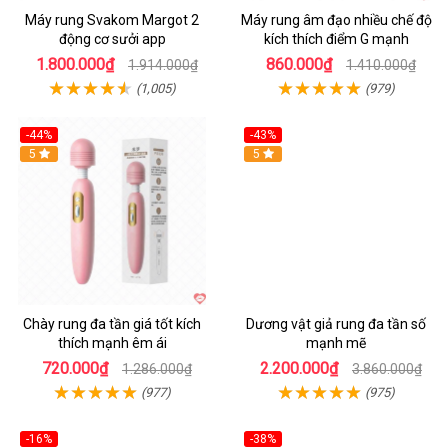
Máy rung Svakom Margot 2
Máy rung âm đạo nhiều chế độ
động cơ sưởi app
kích thích điểm G mạnh
1.800.000₫
860.000₫
1.914.000₫
1.410.000₫
(1,005)
(979)
-44%
-43%
Hot
5
Hot
5
Chày rung đa tần giá tốt kích
Dương vật giả rung đa tần số
thích mạnh êm ái
mạnh mẽ
720.000₫
2.200.000₫
1.286.000₫
3.860.000₫
(977)
(975)
-16%
-38%