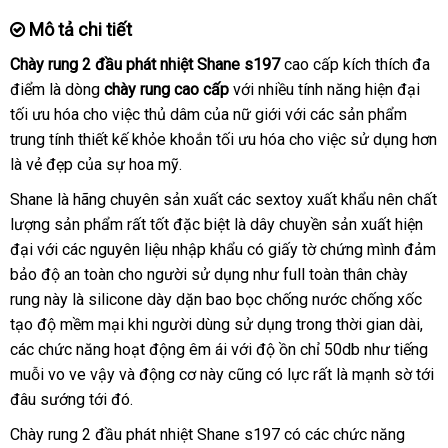
Mô tả chi tiết
Chày rung 2 đầu phát nhiệt Shane s197
cao cấp kích thích đa
điểm là dòng
chày rung cao cấp
báo
với nhiều tính năng hiện đại
tối ưu hóa cho việc thủ dâm
thanh
của nữ giới
giá
Đức
với
tự
các sản phẩm
trung tính thiết kế khỏe khoắn tối ưu hóa cho việc sử dụng hơn
lý
động
là vẻ đẹp
kho
của sự hoa mỹ.
hàng
Shane là hãng chuyên sản xuất
đắt
các sextoy xuất khẩu nên chất
lượng sản phẩm
nhập
rất tốt
bỏ
đặc biệt là dây chuyền sản xuất hiện
nhất
đại
thanh
với
ở
các nguyên liệu nhập khẩu có giấy tờ chứng mình đảm
khẩu
sỉ
bảo độ an toàn cho người sử dụng như full toàn thân chày
lý
đâu
rung này là silicone dày dặn bao bọc chống nước chống xốc
tốt
tạo độ mềm mại khi người dùng sử dụng trong thời gian dài
tiki
,
ph
các chức năng hoạt động êm ái
thống
với độ ồn chỉ 50db như tiếng
hồi
muỗi vo ve vậy
mua
và động cơ này
thông
cũng có lực
kê
Đức
rất là mạnh sờ tới
đâu sướng tới đó.
hàng
minh
Chày rung 2 đầu phát nhiệt Shane s197 có
lớn
các chức năng