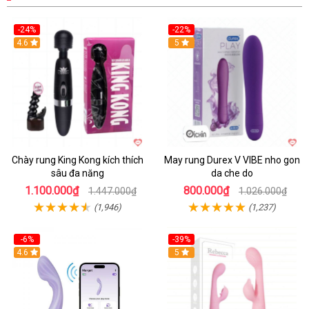
-24%
-22%
4.6
Hot
5
Chày rung King Kong kích thích
May rung Durex V VIBE nho gon
sâu đa năng
da che do
1.100.000₫
800.000₫
1.447.000₫
1.026.000₫
(1,946)
(1,237)
-6%
-39%
4.6
Hot
5