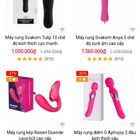
Máy rung Svakom Tulip 10 chế
Máy rung Svakom Anya 5 chế
độ kích thích cực mạnh
độ sưởi ấm cao cấp
1.050.000₫
1.560.000₫
1.346.000₫
2.328.000₫
(875)
(873)
-37%
-26%
Hot
5
Hot
5
Máy rung kép Kissen Duende
Máy rung điểm G Aphojoy 2 đầu
rung hút cao cấp
kích thích sâu