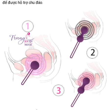
để
tự
được hỗ trợ chu đáo.
giá
xuất
hàng
hàn
động