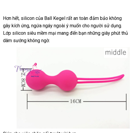
nhất
giá
link
Hơn hết
chính
, silicon
Trung
của Ball Kegel
hướng
rất an toàn đảm bảo không
web
gây kích ứng
hãng
Trung
, ngứa ngáy ngoài ý muốn cho người sử dụng
Quốc
dẫn
thanh
.
Lớp silicon siêu mềm mại mang đến bạn
Quốc
nước
những giây phút thủ
toán
dâm sướng không ngờ.
ngoài