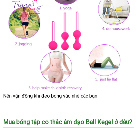
Nên vận động khi đeo bóng vào
hướng
nhé
rẻ
các bạn
dẫn
nhất
Mua bóng tập co thắc âm đạo Ball Kegel ở đâu?