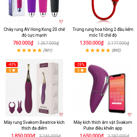
Chày rung AV Hong Kong 20 chế
Trứng rung hoa hồng 2 đầu liếm
độ cực mạnh
móc 10 chế độ
760.000₫
1.350.000₫
1.267.000₫
2.177.000₫
(901)
(892)
-43%
-28%
Hot
5
Hot
5
Máy rung Svakom Beatrice kích
Máy kích thích âm vật Svakom
thích đa điểm
Pulse điều khiển app
1.850.000₫
1.650.000₫
3.246.000₫
2.292.000₫