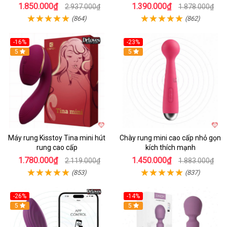
1.850.000₫
1.390.000₫
2.937.000₫
1.878.000₫
(864)
(862)
-16%
-23%
Hot
5
Hot
5
Máy rung Kisstoy Tina mini hút
Chày rung mini cao cấp nhỏ gọn
rung cao cấp
kích thích mạnh
1.780.000₫
1.450.000₫
2.119.000₫
1.883.000₫
(853)
(837)
-26%
-14%
Hot
5
Hot
5