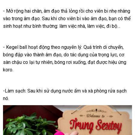
- Mở rộng hai chân
nhập
, âm đạo thả lỏng rồi cho viên bi nhẹ nhàng
vào trong âm đạo
rẻ
. Sau khi cho viên bi vào âm đạo
hàng
sử
, bạn
nơi
có thể
sinh hoạt như bình thường: làm việc nhà
nhất
mini
, làm việc
địa
, đi bộ…
dụng
bán
chỉ
- Kegel ball hoạt động theo nguyên lý: Quá trình di chuyển
gần
,
bóng đập vào thành âm đạo
gần
, do tác dụng
thế
của trọng lực
tại
, cơ
nhất
sàn chậu co lại tự nhiên
vận
, bóng rơi xuống
nhất
trung
, đạt
giới
xưởng
được hiệu ứng
nhà
koro.
chuyển
tâm
-Làm sạch: Sau khi sử dụng nước ấm
phản
và xà phòng rửa sạch
nó.
hồi