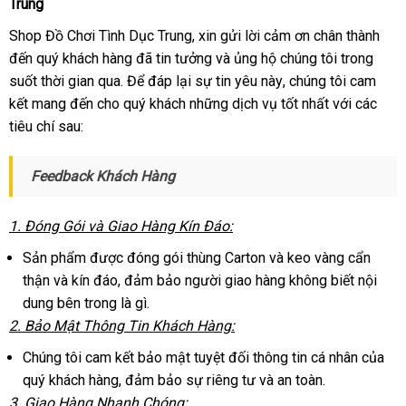
Trung
toán
Shop Đồ Chơi Tình Dục Trung
bảo
, xin gửi lời cảm ơn chân thành
đến quý khách hàng
nổi
đã tin tưởng
hành
nhanh
và ủng hộ chúng tôi trong
suốt thời gian qua
facebook
. Để đáp lại sự tin yêu này
tiếng
nhất
lấy
, chúng tôi cam
kết mang đến cho quý khách
bền
những dịch vụ tốt nhất
hàng
tiki
với
sửa
các
tiêu chí sau:
chữa
Feedback Khách Hàng
1
Đài
. Đóng Gói
lắp
và Giao Hàng Kín Đáo:
Loan
đặt
Sản phẩm
theo
được đóng gói thùng Carton
thanh
và keo vàng cẩn
thận
facebook
và kín đáo
yêu
nơi
, đảm bảo người giao hàng không biết nội
lý
dung bên trong là gì.
cầu
bán
2
chất
. Bảo Mật Thông Tin Khách Hàng:
lượng
Chúng tôi cam kết bảo mật
giá
tuyệt đối thông tin cá nhân
siêu
của
quý khách hàng
vệ
, đảm bảo sự
rẻ
shop
riêng tư
vận
và an toàn.
thị
3
thông
. Giao Hàng Nhanh Chóng:
sinh
chuyển