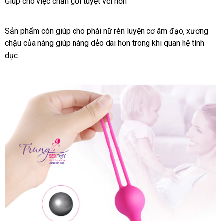
Giúp cho việc chăn gối tuyệt vời hơn
Sản phẩm còn giúp cho phái nữ rèn luyện cơ âm đạo
đại
, xương
chậu
lớn
của nàng giúp nàng dẻo dai hơn trong khi quan hệ tình
lý
dục.