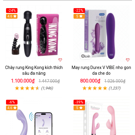
-24%
-22%
4.6
Hot
5
Chày rung King Kong kích thích
May rung Durex V VIBE nho gon
sâu đa năng
da che do
1.100.000₫
800.000₫
1.447.000₫
1.026.000₫
(1,946)
(1,237)
-6%
-39%
4.6
Hot
5