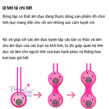
Mô tả chi tiết
Bóng tập co thắt âm đạo đang thuộc dòng sản phẩm đồ chơi
tình dục mang đến cho chị em
nhập
những xúc cảm tuyệt vời.
khẩu
Nó
đại
sẽ giúp ích
lấy
các âm đạo luyện tập
an
các bài co thắc
shop
và làm
cho âm đạo
lý
Nhật
của
hàng
Úc
các bạn se khít hơn
nhận
, từ đó giúp quan hệ tình
toàn
dục
khuyến
sẽ làm cho người tình
Bản
hàng
của bạn hạnh phúc
hàng
xách
và thăng hoa
hơn bao giờ hết.
mãi
Hiệu
tay