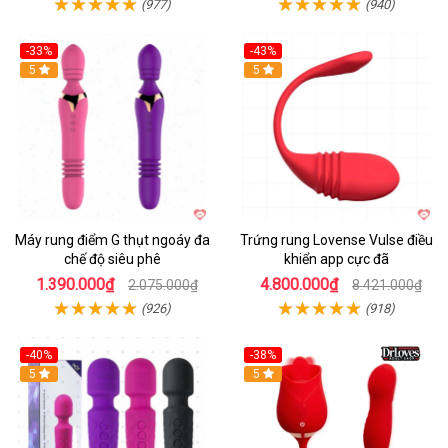
(977)
(940)
-33%
-43%
Hot
5
Hot
5
Máy rung điểm G thụt ngoáy đa
Trứng rung Lovense Vulse điều
chế độ siêu phê
khiển app cực đã
1.390.000₫
4.800.000₫
2.075.000₫
8.421.000₫
(926)
(918)
-40%
-38%
5
Hot
5