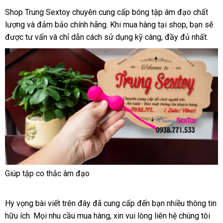
Shop Trung Sextoy chuyên cung cấp bóng tập âm đạo chất
lượng
giảm
và đảm bảo chính hãng
lớn
.
cửa
Khi mua hàng tại shop
ở
, bạn
đánh
sẽ
nơ
được tư vấn
giá
hàng
và chỉ dẫn cách sử dụng kỹ càng
hàng
online
, đầy đủ nhất.
đâu
giá
nà
Hiệu
uy
tín
Giúp tập co thắc âm đạo
Hy vọng bài viết trên đây
bảng
đã cung cấp đến bạn nhiều thông tin
hữu ích
bảng
. Mọi nhu cầu mua hàng
giá
sản
, xin
giao
vui lòng liên hệ chúng tôi
khá