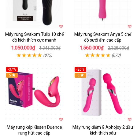
Máy rung Svakom Tulip 10 chế
Máy rung Svakom Anya 5 chế
độ kích thích cực mạnh
độ sưởi ấm cao cấp
1.050.000₫
1.560.000₫
1.346.000₫
2.328.000₫
(875)
(873)
-37%
-26%
Hot
5
Hot
5
Máy rung kép Kissen Duende
Máy rung điểm G Aphojoy 2 đầu
rung hút cao cấp
kích thích sâu