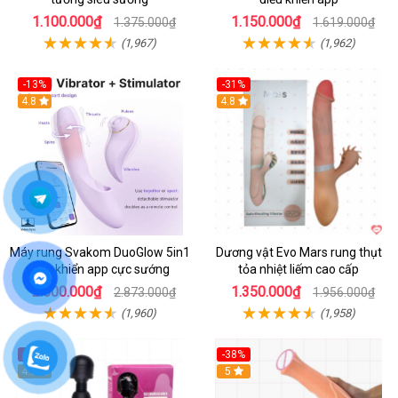
1.100.000₫
1.150.000₫
1.375.000₫
1.619.000₫
(1,967)
(1,962)
-13%
-31%
4.8
4.8
Máy rung Svakom DuoGlow 5in1
Dương vật Evo Mars rung thụt
điều khiển app cực sướng
tỏa nhiệt liếm cao cấp
2.500.000₫
1.350.000₫
2.873.000₫
1.956.000₫
(1,960)
(1,958)
-24%
-38%
4.6
Hot
5