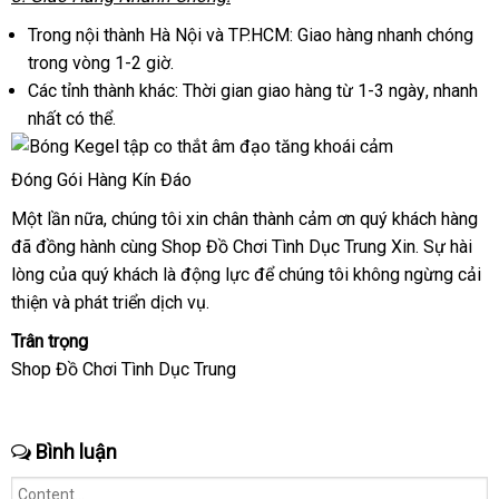
minh
Trong nội thành Hà Nội
giảm
và TP.HCM: Giao hàng nhanh chóng
trong vòng 1-2 giờ.
giá
Các tỉnh thành khác: Thời gian giao hàng từ 1-3 ngày
giá
, nhanh
nhất
Đức
có thể.
rẻ
Đóng Gói Hàng Kín Đáo
Một lần nữa
phản
, chúng tôi xin chân thành cảm ơn quý khách hàng
gi
đã đồng hành cùng Shop Đồ Chơi Tình Dục Trung Xin
hồi
to
. Sự hài
gi
lòng
đặt
của quý khách là động lực
giá
để chúng tôi
bảo
không ngừng cải
thiện
mua
sử
và phát triển dịch vụ.
rẻ
hành
dụng
Trân trọng
Shop Đồ Chơi Tình Dục Trung
Bình luận