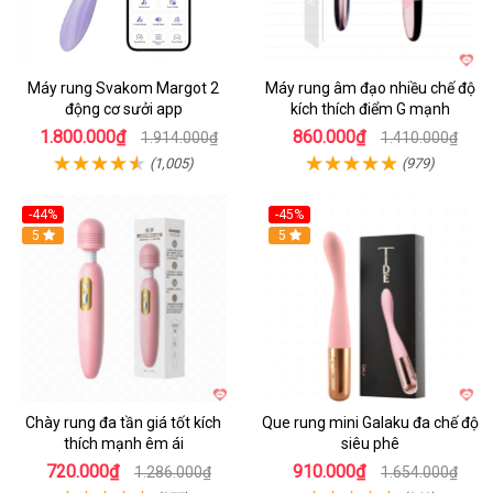
Máy rung Svakom Margot 2
Máy rung âm đạo nhiều chế độ
động cơ sưởi app
kích thích điểm G mạnh
1.800.000₫
860.000₫
1.914.000₫
1.410.000₫
(1,005)
(979)
-44%
-45%
Hot
5
Hot
5
Chày rung đa tần giá tốt kích
Que rung mini Galaku đa chế độ
thích mạnh êm ái
siêu phê
720.000₫
910.000₫
1.286.000₫
1.654.000₫