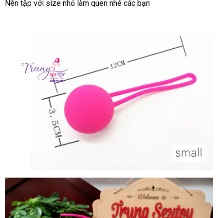
Nên tập
theo
với size nhỏ làm quen
giá
nhé
online
các bạn
yêu
rẻ
cầu