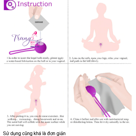
Sử dụng
rẻ
cũng
bảng
khá là đơn giản