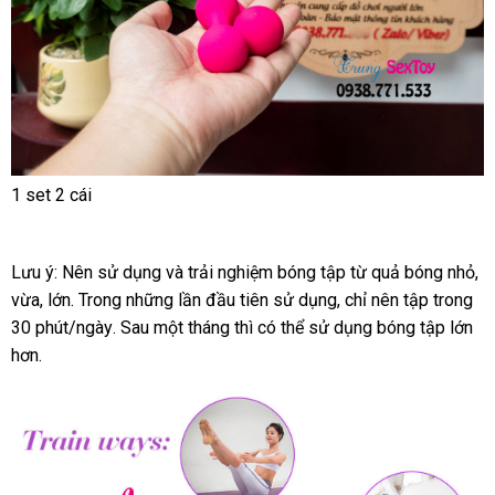
1 set 2 cái
Lưu ý: Nên sử dụng
thông
và trải nghiệm bóng tập từ quả bóng nhỏ
gi
,
vừa
tự
, lớn
Đài
. Trong
chợ
những lần đầu tiên sử dụng
minh
đại
, chỉ nên tập trong
sỉ
30 phút/ngày
động
Loan
giá
. Sau một tháng
vận
thì
lớn
có thể sử dụng bóng tập lớn
lý
hơn.
bán
chuyển