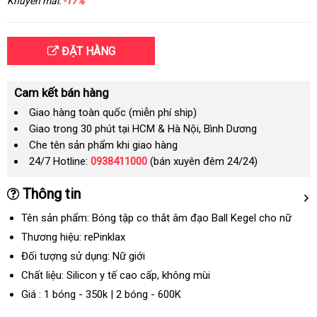
Khuyến mãi:
-17%
ĐẶT HÀNG
Cam kết bán hàng
Giao hàng toàn quốc (miễn phí ship)
Giao trong 30 phút tại HCM & Hà Nội, Bình Dương
Che tên sản phẩm khi giao hàng
24/7 Hotline:
0938411000
(bán xuyên đêm 24/24)
Thông tin
Tên sản phẩm: Bóng tập co thắt âm đạo Ball Kegel cho nữ
Thương hiệu: rePinklax
Đối tượng sử dụng: Nữ giới
Chất liệu: Silicon y tế cao cấp
xuất
, không mùi
xứ
Giá : 1 bóng - 350k | 2 bóng - 600K