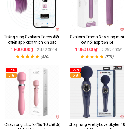
Trứng rung Svakom Edeny điều
Svakom Emma Neo rung mini
khiển app kích thích kín đáo
kết nối app tiện lợi
1.800.000₫
1.950.000₫
2.432.000₫
2.267.000₫
(820)
(801)
-36%
-27%
Hot
5
Hot
5
Chày rung LILO 2 đầu 10 chế độ
Chày rung PrettyLove Skyler 10