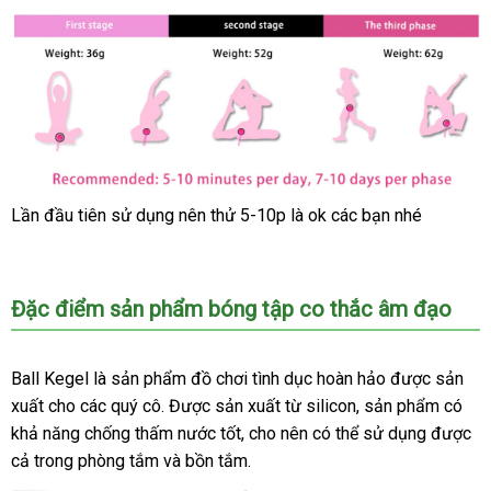
Lần đầu tiên sử dụng nên thử 5-10p là ok
giá
các bạn
Mỹ
nhé
sỉ
Đặc điểm sản phẩm bóng tập co thắc âm đạo
Ball Kegel là sản phẩm đồ chơi tình dục hoàn hảo
an
được sản
xuất cho
to
các quý cô
phản
. Được sản xuất từ silicon
thông
, sản phẩm có
toàn
khả năng chống thấm nước tốt
hồi
giảm
, cho nên
có
có thể sử dụng
minh
nơi
được
cả trong phòng tắm
bảo
và bồn tắm.
giá
nên
nào
hành
chọn