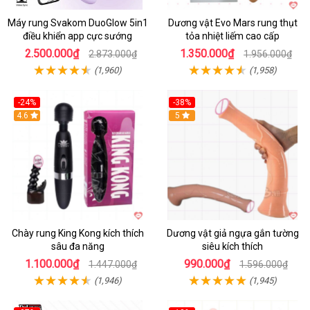
Máy rung Svakom DuoGlow 5in1
Dương vật Evo Mars rung thụt
điều khiển app cực sướng
tỏa nhiệt liếm cao cấp
2.500.000₫
1.350.000₫
2.873.000₫
1.956.000₫
(1,960)
(1,958)
-24%
-38%
4.6
Hot
5
Chày rung King Kong kích thích
Dương vật giả ngựa gắn tường
sâu đa năng
siêu kích thích
1.100.000₫
990.000₫
1.447.000₫
1.596.000₫
(1,946)
(1,945)