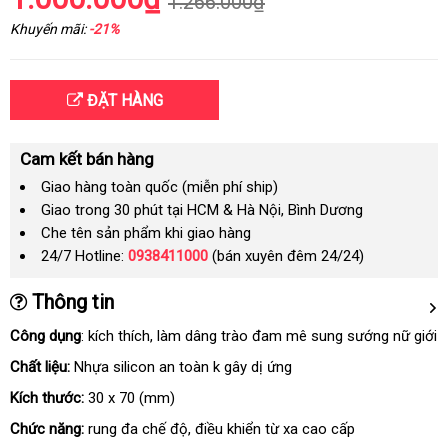
1.266.000₫
Khuyến mãi:
-21%
ĐẶT HÀNG
Cam kết bán hàng
Giao hàng toàn quốc (miễn phí ship)
Giao trong 30 phút tại HCM & Hà Nội, Bình Dương
Che tên sản phẩm khi giao hàng
24/7 Hotline:
0938411000
(bán xuyên đêm 24/24)
Thông tin
Công dụng
: kích thích
Lazada
, làm dâng trào đam mê sung sướng nữ giới
Chất liệu:
Nhựa silicon an toàn k gây dị ứng
Kích thước:
30 x 70 (mm)
Chức năng:
rung đa chế độ
địa
, điều khiển từ xa cao cấp