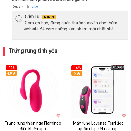
Reply
Like
●
Cẩm Tú
ADMIN
Cảm ơn bạn, đừng quên thường xuyên ghé thăm
website để xem những sản phẩm mới nhất nhé.
Trứng rung tình yêu
-29%
-16%
Hot
4.8
Hot
5
Trứng rung thiên nga Flamingo
Máy rung Lovense Ferri đeo
điều khiển app
quần chip kết nối app