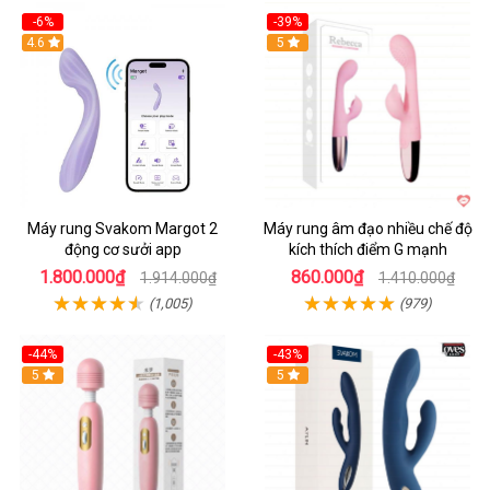
-6%
-39%
4.6
Hot
5
Máy rung Svakom Margot 2
Máy rung âm đạo nhiều chế độ
động cơ sưởi app
kích thích điểm G mạnh
1.800.000₫
860.000₫
1.914.000₫
1.410.000₫
(1,005)
(979)
-44%
-43%
Hot
5
Hot
5