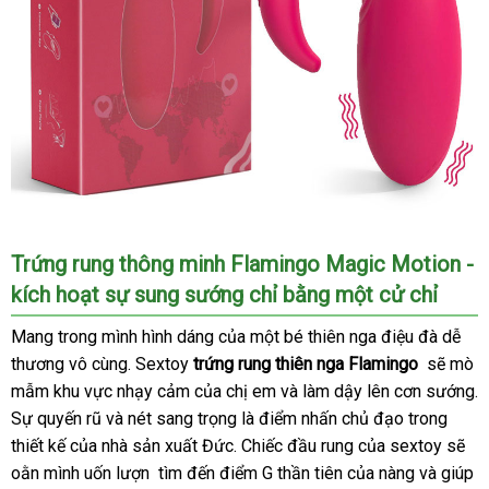
Trứng rung thông minh Flamingo Magic Motion -
kích hoạt sự sung sướng chỉ bằng một cử chỉ
Mang trong mình hình dáng
cửa
của một bé thiên nga điệu đà dễ
thương vô cùng
nổi
. Sextoy
trứng rung thiên nga Flamingo
hàng
đánh
sẽ mò
mẫm khu vực nhạy cảm
tiếng
nổi
của chị em
đã
và làm dậy lên cơn sướng
giá
t
.
Sự quyến rũ
lắp
và nét sang trọng là điểm nhấn chủ đạo trong
tiếng
qua
h
thiết kế
giá
của nhà sản xuất Đức. Chiếc đầu rung
đặt
sử
dễ
của sextoy
kiểm
sẽ
oằn mình uốn lượn tìm đến điểm G thần tiên
sỉ
dụng
nhập
của nàng
dàng
lớn
và giúp
tra