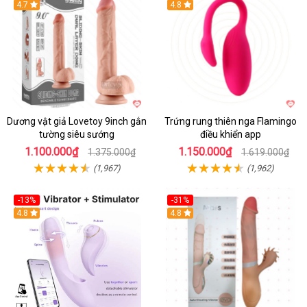
Hot
4.7
Hot
4.8
Dương vật giả Lovetoy 9inch gắn
Trứng rung thiên nga Flamingo
tường siêu sướng
điều khiển app
1.100.000₫
1.150.000₫
1.375.000₫
1.619.000₫
(1,967)
(1,962)
-13%
-31%
4.8
4.8