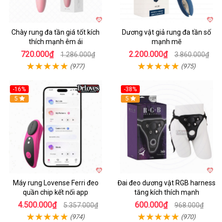
Chày rung đa tần giá tốt kích
Dương vật giả rung đa tần số
thích mạnh êm ái
mạnh mẽ
720.000₫
2.200.000₫
1.286.000₫
3.860.000₫
(977)
(975)
-16%
-38%
Hot
5
Hot
5
Máy rung Lovense Ferri đeo
Đai đeo dương vật RGB harness
quần chip kết nối app
tăng kích thích mạnh
4.500.000₫
600.000₫
5.357.000₫
968.000₫
(974)
(970)