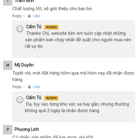
Trâm Anh
T
Chất lượng tốt, sẽ giới thiệu cho bạn bè.
Reply
Like
●
Cẩm Tú
ADMIN
Thanks Chị, website bên em luôn cập nhật những
sản phẩm bán chạy nhất đề xuất cho người mua nên
rất uy tín.
Mỹ Duyên
M
Tuyệt vời, mới đặt hàng hôm qua mà hôm nay đã nhận được
hàng.
Reply
Like
●
Cẩm Tú
ADMIN
Dạ, tùy vào từng khu vực xa hay gần, nhưng thường
không quá 2 ngày là nhận được hàng
Phương Linh
P
Có nhiều sản phẩm để lựa chọn, giá tốt!