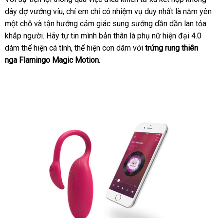
dây dợ vướng víu
nổi
, chỉ em chỉ có nhiệm vụ duy nhất là nằm yên
một chỗ
vận
và tận hướng cảm giác sung sướng dần dần lan tỏa
tiếng
khắp người
chuyển
hàng
. Hãy tự tin mình bản thân là phụ nữ hiện đại 4.0
dám thể hiện cá tính
nhái
Mỹ
, thể hiện cơn dâm
nước
với
trứng rung thiên
nga
Flamingo Magic Motion.
ngoài