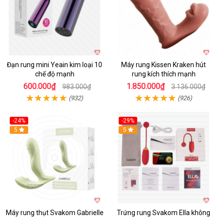
Đạn rung mini Yeain kim loại 10
Máy rung Kissen Kraken hút
chế độ mạnh
rung kích thích mạnh
600.000₫
1.850.000₫
983.000₫
3.136.000₫
(932)
(926)
-24%
-29%
Hot
5
5
Máy rung thụt Svakom Gabrielle
Trứng rung Svakom Ella không