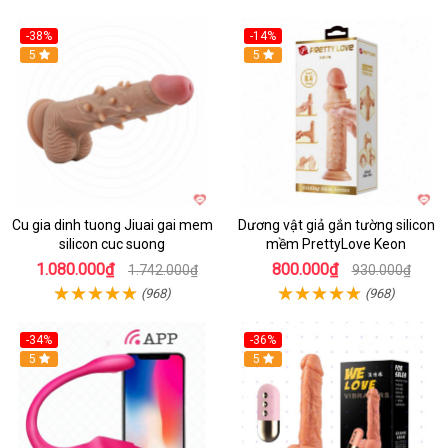
-38%
-14%
5
5
Cu gia dinh tuong Jiuai gai mem
Dương vật giả gắn tường silicon
silicon cuc suong
mềm PrettyLove Keon
1.080.000₫
800.000₫
1.742.000₫
930.000₫
(968)
(968)
-34%
-36%
5
5