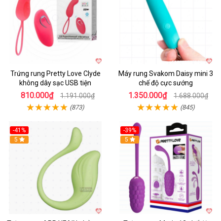
Trứng rung Pretty Love Clyde
Máy rung Svakom Daisy mini 3
không dây sạc USB tiện
chế độ cực sướng
810.000₫
1.350.000₫
1.191.000₫
1.688.000₫
(873)
(845)
-41%
-39%
Hot
5
Hot
5