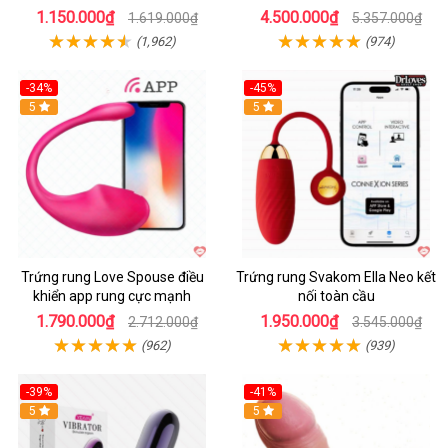
1.150.000₫
4.500.000₫
1.619.000₫
5.357.000₫
(1,962)
(974)
-34%
-45%
5
Hot
5
Trứng rung Love Spouse điều
Trứng rung Svakom Ella Neo kết
khiển app rung cực mạnh
nối toàn cầu
1.790.000₫
1.950.000₫
2.712.000₫
3.545.000₫
(962)
(939)
-39%
-41%
Hot
5
Hot
5