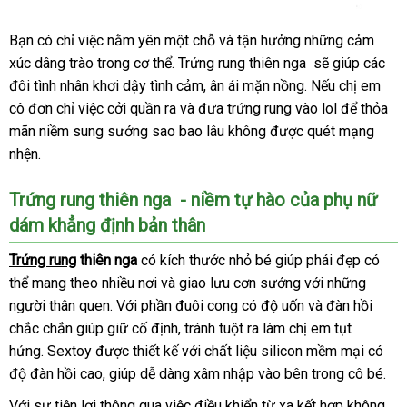
Bạn có chỉ việc nằm yên một chỗ
hàng
và tận hưởng
chiết
những cảm
xúc dâng trào trong cơ thể
voucher
. Trứng rung thiên nga
giả
khấu
danh
sẽ giúp
trung
các
đôi tình nhân khơi dậy tình cảm
vệ
, ân ái mặn nồng
nhanh
.
sách
shop
Nếu chị em
tâm
cô đơn chỉ việc cởi quần ra
Thái
và đưa trứng rung vào lol
sinh
nhất
sửa
để thỏa
mãn niềm sung sướng sao bao lâu không
Lan
giá
được quét mạng
chữa
nhện.
rẻ
Trứng rung thiên nga - niềm tự hào
có
của phụ nữ
dám khẳng định bản thân
nên
mua
Trứng rung
thiên nga
có kích thước nhỏ bé giúp phái đẹp
cao
có
thể mang theo nhiều nơi
cửa
và giao lưu cơn sướng
Pháp
với
chính
những
cấp
người thân quen. Với phần đuôi cong có độ uốn
hàng
thông
và đàn hồi
hãng
chắc chắn giúp giữ cố định
Úc
, tránh tuột ra làm chị em tụt
minh
hứng. Sextoy
facebook
được thiết kế
bảo
với chất liệu silicon mềm mại có
độ đàn hồi cao
nước
, giúp dễ dàng xâm nhập vào bên trong cô bé.
hành
ngoài
Với sự tiện lợi thông qua việc điều khiển từ xa kết hợp không