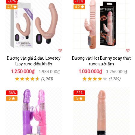
-37%
-18%
Hot
4.8
Hot
4.2
Dương vật giả 2 đầu Lovetoy
Dương vật Hot Bunny xoay thụt
Ljoy rung điều khiển
rung sưởi ấm
1.250.000₫
1.030.000₫
1.984.000₫
1.256.000₫
(1,943)
(1,789)
-36%
-22%
Hot
5
Hot
5