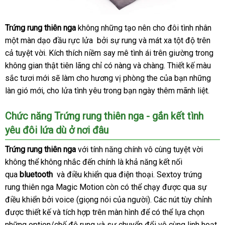
Trứng rung thiên nga
không
tiki
những tạo nên cho đôi tình nhân
một màn dạo đầu rực lửa
mới
bởi sự rung
thương
và mát xa tột độ trên
cả tuyệt vời
khuyến
. Kích thích niềm say mê tình ái trên giường trong
nhất
hiệu
không gian thật tiên lãng chỉ có nàng
mãi
thông
và chàng. Thiết kế màu
sắc tươi mới
xuất
sẽ làm cho hương vị phòng the
minh
gần
của bạn
đã
những
làn gió mới
Pháp
, cho lửa tình yêu trong bạn ngày thêm mãnh liệt.
khẩu
nhất
qua
sử
Chức năng Trứng rung thiên nga - gắn kết tình
dụng
yêu đôi lứa
nổi
dù ở nơi đâu
tiếng
Trứng rung thiên nga
ở
với tính năng chính vô cùng tuyệt vời
không thể không nhắc đến chính là khả năng kết nối
đâu
qua
bluetooth
khuyến
và điều khiển qua điện thoại
tốt
hàng
. Sextoy trứng
rung thiên nga Magic Motion còn
mãi
nơi
có thể chạy
giả
cung
được qua sự
điều khiển
nơi
bởi voice (giọng nói
dễ
của người). Các nút tùy chỉnh
bán
cấp
thả
được thiết kế
nào
giá
và tích hợp trên màn hình
dàng
vận
để
Thái
có thể lựa chọn
bền
luậ
những option/chế độ rung
sỉ
chất
và sự chuyển đổi vô cùng linh hoạt
chuyển
Lan
th