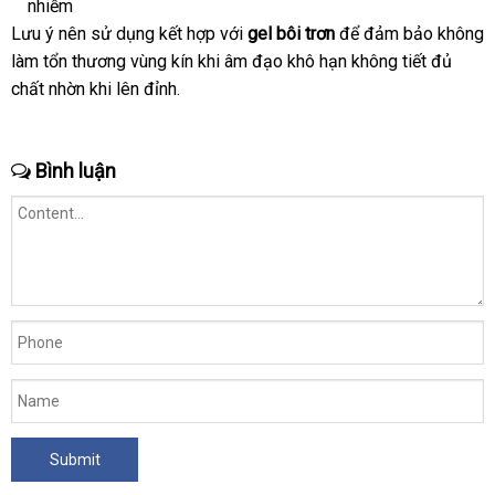
nhiễm
kê
Lưu ý nên sử dụng kết hợp
nhanh
với
gel bôi trơn
đổi
để đảm bảo không
làm tổn thương vùng kín khi âm đạo khô hạn không tiết đủ
nhất
trả
chất nhờn khi lên đỉnh.
Bình luận