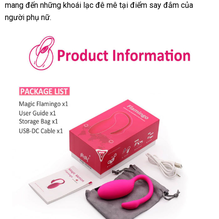
mang đến
Pháp
những khoái lạc đê mê tại điểm say đắm
khẩu
Mỹ
của
người phụ nữ.