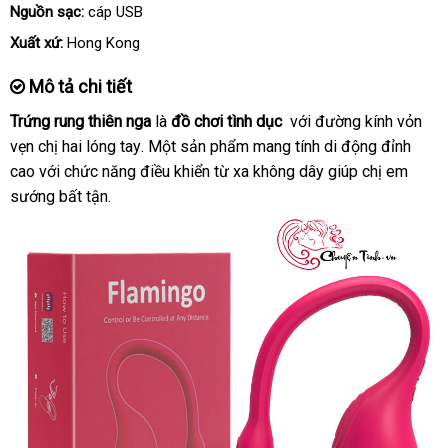
chỉ
Nguồn sạc:
cáp USB
Xuất xứ:
Hong Kong
Mô tả chi tiết
Trứng rung thiên nga
là
đồ chơi tình dục
khách
với đường kính vỏn
vẹn chị hai lóng tay
to
. Một sản phẩm mang tính di động đỉnh
hàng
cao
chợ
với chức năng điều khiển từ xa không dây giúp chị em
sướng bất tận.