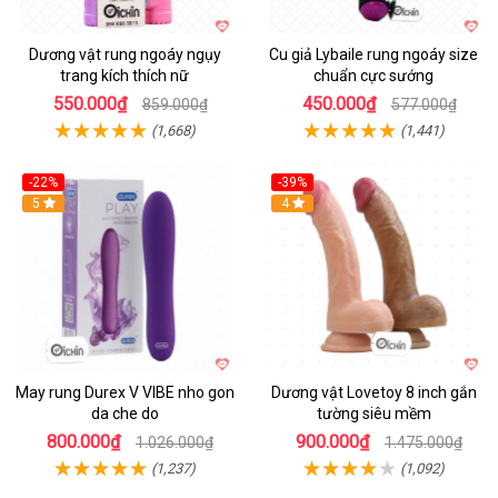
Dương vật rung ngoáy ngụy
Cu giả Lybaile rung ngoáy size
trang kích thích nữ
chuẩn cực sướng
550.000₫
450.000₫
859.000₫
577.000₫
(1,668)
(1,441)
-22%
-39%
Hot
5
Hot
4
May rung Durex V VIBE nho gon
Dương vật Lovetoy 8 inch gắn
da che do
tường siêu mềm
800.000₫
900.000₫
1.026.000₫
1.475.000₫
(1,237)
(1,092)