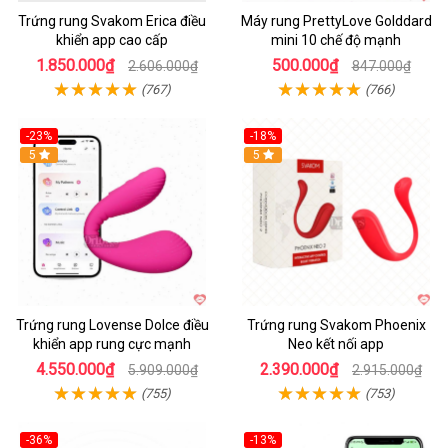
Trứng rung Svakom Erica điều
Máy rung PrettyLove Golddard
khiển app cao cấp
mini 10 chế độ mạnh
1.850.000₫
500.000₫
2.606.000₫
847.000₫
(767)
(766)
-23%
-18%
Hot
5
Hot
5
Trứng rung Lovense Dolce điều
Trứng rung Svakom Phoenix
khiển app rung cực mạnh
Neo kết nối app
4.550.000₫
2.390.000₫
5.909.000₫
2.915.000₫
(755)
(753)
-36%
-13%