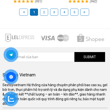
(951)
(942)
1
2
3
4
5
SUBMIT
Sextoys Vietnam
Sextoyvietnam Hệ thống cửa hàng chuyên phân phối bao cao su, gel
bôi trơn, thực phẩm hỗ trợ sinh lý và đa dạng phụ kiện dành cho nam
& nữ. Cam kết **chất lượng – an toàn – kín đáo**, giao hàng nhanh
chóng trên toàn quốc với quy trình đóng gói riêng tư, bảo mật tuyệt
đối.