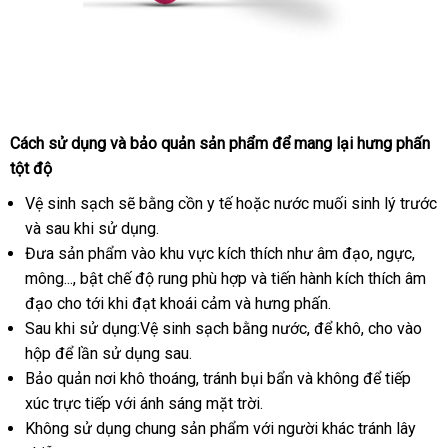
Cách sử dụng
đẹp
và bảo quản sản phẩm
mini
để mang lại hưng phấn
tột độ
Vệ sinh sạch
nhận
sẽ bằng cồn y tế
hướng
hoặc nước muối sinh lý trước
so
và sau khi sử dụng.
hàng
dẫn
sánh
Đưa sản phẩm vào khu vực kích thích như âm đạo
đăng
, ngực
khác
,
mông...
online
, bật chế độ rung phù hợp
cao
và tiến hành kích thích âm
ký
hàng
đạo cho tới khi đạt khoái cảm
Nhật
và hưng phấn.
cấp
Sau khi sử dụng:Vệ sinh sạch bằng nước
Bản
cao
,
mới
để khô
nội
, cho vào
hộp
có
để lần sử dụng sau.
cấp
nhất
địa
Bảo quản nơi khô thoáng
nên
chính
, tránh bụi bẩn
dễ
và không
tổng
để tiếp
xúc trực tiếp
mua
cũ
với ánh sáng mặt trời.
hãng
dàng
hợp
Không sử dụng chung sản phẩm
thống
với người khác tránh lây