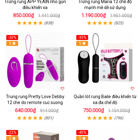
Trứng rung APP YEAIN nhỏ gọn
Trứng rung Maria 12 chế độ
điều khiển xa
mạnh mẽ dễ sử dụng
850.000₫
1.190.000₫
1.441.000₫
1.951.000₫
(838)
(825)
-30%
-35%
Hot
5
Hot
5
Trung rung Pretty Love Debby
Quần lót rung Baile điều khiển từ
12 che do remote cuc suong
xa đa chế độ
640.000₫
750.000₫
914.000₫
1.154.000₫
(801)
(796)
-22%
-45%
Hot
5
Hot
5