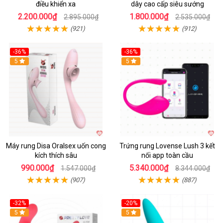
điều khiển xa
dây cao cấp siêu sướng
2.200.000₫
1.800.000₫
2.895.000₫
2.535.000₫
(921)
(912)
-36%
-36%
5
Hot
5
Máy rung Disa Oralsex uốn cong
Trứng rung Lovense Lush 3 kết
kích thích sâu
nối app toàn cầu
990.000₫
5.340.000₫
1.547.000₫
8.344.000₫
(907)
(887)
-32%
-20%
5
5