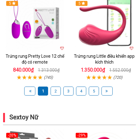
5
Hot
5
Trứng rung Pretty Love 12 chế
Trứng rung Little điều khiển app
độ có remote
kích thích
840.000₫
1.350.000₫
1.313.000₫
1.552.000₫
(745)
(720)
1
2
3
4
5
Sextoy Nữ
-20%
-29%