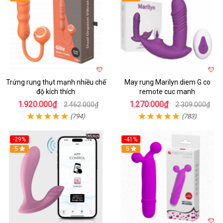
Trứng rung thụt mạnh nhiều chế
May rung Marilyn diem G co
độ kích thích
remote cuc manh
1.920.000₫
1.270.000₫
2.462.000₫
2.309.000₫
(794)
(783)
-29%
-41%
Hot
5
Hot
5