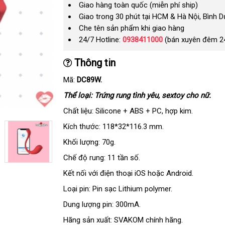
Giao hàng toàn quốc (miễn phí ship)
Giao trong 30 phút tại HCM & Hà Nội, Bình 
Che tên sản phẩm khi giao hàng
24/7 Hotline:
0938411000
(bán xuyên đêm 2
Thông tin
Mã:
DC89W.
Thể loại: Trứng rung tình yêu
xuất
, sextoy cho nữ.
khẩu
Chất liệu: Silicone + ABS + PC
amazon
, hợp kim.
Kích thước: 118*32*116.3 mm.
Khối lượng: 70g.
Chế độ rung: 11 tần số.
Kết nối
mới
với điện thoại iOS
facebook
hoặc Android.
nhất
Loại pin: Pin sạc Lithium polymer.
Dung lượng pin: 300mA.
Hãng sản xuất: SVAKOM chính hãng.