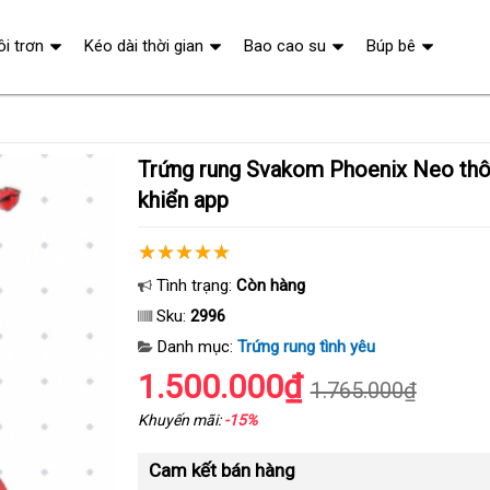
ôi trơn
Kéo dài thời gian
Bao cao su
Búp bê
Trứng rung Svakom Phoenix Neo thông minh điều
khiển app
Tình trạng:
Còn hàng
Sku:
2996
Danh mục:
Trứng rung tình yêu
1.500.000₫
1.765.000₫
Khuyến mãi:
-15%
Cam kết bán hàng