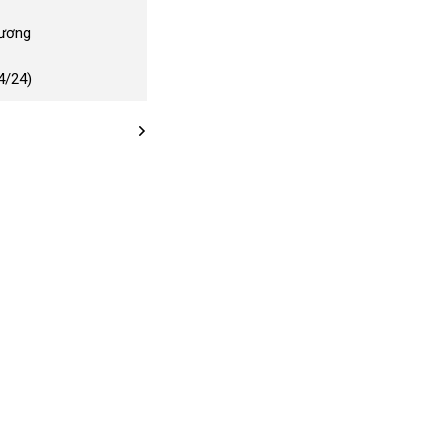
Dương
4/24)