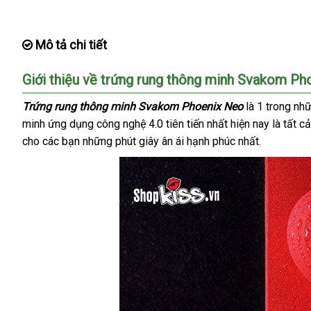
Mô tả chi tiết
Giới thiệu về trứng rung thông minh Svakom 
Trứng rung thông minh Svakom Phoenix Neo
là 1 trong
nha
nhữ
minh ứng dụng công nghệ 4.0 tiên tiến nhất
tận
hiện nay là
bảo
tất c
nhấ
cho
showroom
các bạn
đăng
những phút giây ân ái hạnh phúc nhất.
nơi
hành
ký