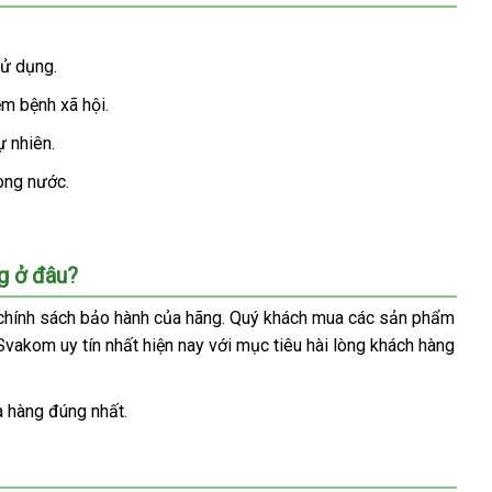
sử dụng.
m bệnh xã hội.
ự nhiên.
rong nước.
g ở đâu?
 chính sách bảo hành
Úc
của hãng
lấy
. Quý khách mua
tư
các sản phẩm
 Svakom uy tín nhất
bền
hiện nay
mua
với mục tiêu hài lòng khách hàng
hàng
vấn
sắm
 hàng đúng nhất.