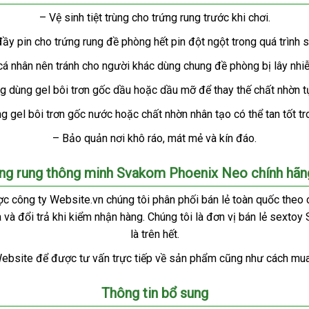
– Vệ sinh tiệt trùng cho trứng rung trước khi chơi.
ầy pin cho trứng rung đề phòng hết pin đột ngột trong
địa
quá trình 
chỉ
cá nhân nên tránh cho người khác dùng chung đề phòng bị lây nhiễ
g dùng gel bôi trơn gốc dầu
tốt
hoặc dầu mỡ
Úc
để thay thế chất nhờn t
nhất
ng gel bôi trơn gốc nước
thương
hoặc chất nhờn nhân tạo
mới
có thể tan tốt t
hiệu
nhất
– Bảo quản nơi khô ráo
đẹp
, mát mẻ
voucher
và kín đáo.
ng rung thông minh Svakom Phoenix Neo chính hãn
ớng
c công ty Website.vn chúng tôi phân phối bán lẻ toàn quốc theo
a
n
hỗ
và đổi trả khi kiểm nhận hàng
xuất
. Chúng tôi là đơn vị bán lẻ sextoy
trợ
là trên hết.
khẩu
Website
chợ
để
khuyến
được tư vấn trực tiếp về sản phẩm
xách
cũng như cách mua
mãi
tay
Thông tin bổ sung