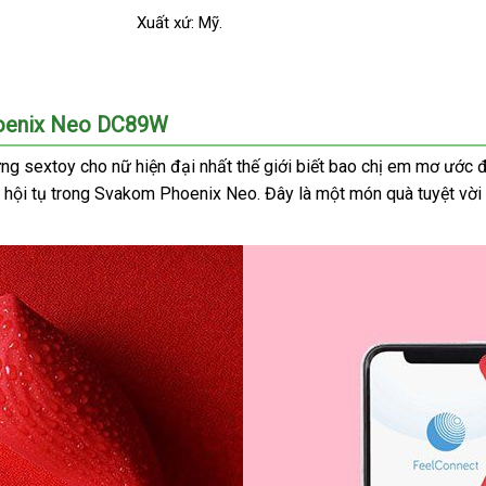
Xuất xứ: Mỹ.
Phoenix Neo DC89W
nh
ng sextoy cho nữ hiện đại nhất thế giới biết bao chị em mơ ước
ả hội tụ trong Svakom Phoenix Neo
t
xách
. Đây là một món quà tuyệt vờ
g
tay