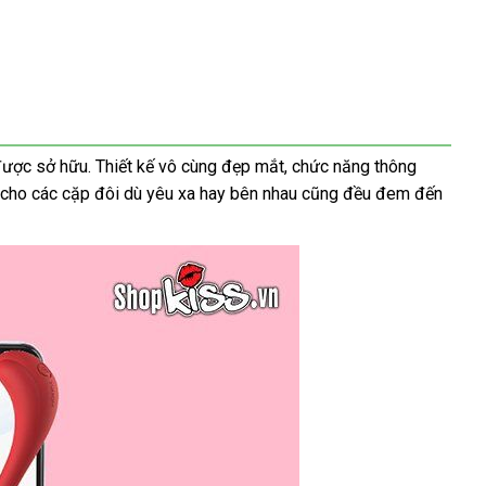
đấu
được sở hữu
gần
. Thiết kế vô cùng đẹp mắt
hàng
, chức năng thông
i cho
iá
cao
các cặp đôi
nhất
amazon
dù yêu xa hay bên nhau
Hiệu
tham
cũng đều đem đến
cấp
khảo