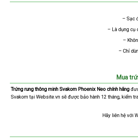
– Sạc đ
– Là dụng cụ 
– Khôn
– Chỉ dù
Mua trứ
Trứng rung thông minh Svakom Phoenix Neo chính hãng
hư
đượ
Svakom tại Website.vn
tại
sẽ
nước
được bảo hành 12 tháng
shopee
, kiểm tr
dẫ
nhà
ngoài
Hãy liên hệ
Úc
với 