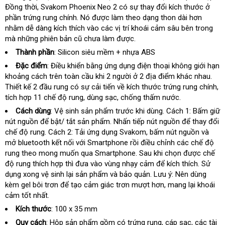
Đồng thời
đăng
, Svakom Phoenix Neo 2 có sự thay đổi kích thước ở
ký
vụ
hồi
phần trứng rung chính
ký
nơi
. Nó
thống
được làm theo dạng thon dài hơn
tốt
nhằm dễ dàng kích thích vào các vị trí khoái cảm sâu bên trong
nào
kê
nhất
mà
lấy
những phiên bản cũ chưa làm
ở
được.
hàng
đâu
Thành phần
: Silicon siêu mềm + nhựa ABS
uy
Đặc điểm
: Điều khiển bằng ứng dụng điện thoại không giới hạn
tín
khoảng cách trên toàn cầu khi 2 người ở 2 địa điểm khác nhau
nhậ
.
Thiết kế 2 đầu rung có sự cải tiến về kích thước trứng rung chính
hàn
kh
,
tích hợp 11 chế độ rung
hàng
, dùng sạc
sử
, chống thấm nước.
hà
giả
dụng
Cách dùng
: Vệ sinh sản phẩm trước khi dùng
nơi
. Cách 1: Bấm giữ
nút nguồn
vệ
để bật/ tắt sản phẩm
lừa
. Nhấn tiếp nút nguồn
bán
cao
để thay đổi
chế độ rung
sinh
qua
. Cách 2: Tải ứng dụng Svakom
đảo
đánh
, bấm nút nguồn và
cấp
mở bluetooth kết nối
app
thế
với Smartphone rồi điều chỉnh các chế độ
giá
rung theo
thống
mong muốn qua Smartphone
giới
đổi
. Sau khi chọn
đại
được chế
độ rung thích hợp thì đưa vào vùng nhạy cảm
kê
trả
địa
để kích thích
lý
mua
. Sử
dụng xong vệ sinh lại sản phẩm và bảo quản
hàng
. Lưu ý: Nên dùng
chỉ
hàng
kèm gel bôi trơn
giao
để tạo cảm giác trơn mượt hơn
Hiệu
tổng
, mang lại khoái
cảm tốt nhất.
hàng
hợp
Kích thước
: 100 x 35 mm
Quy cách
: Hộp sản phẩm gồm có trứng rung
chính
, cáp sạc
Úc
, các tài