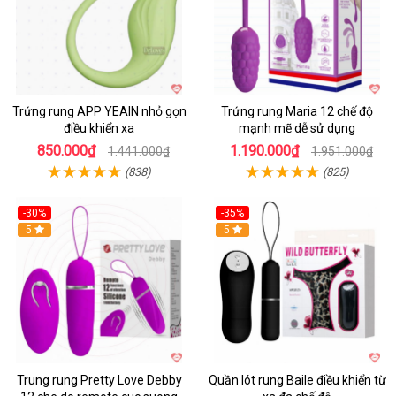
Trứng rung APP YEAIN nhỏ gọn
Trứng rung Maria 12 chế độ
điều khiển xa
mạnh mẽ dễ sử dụng
850.000₫
1.190.000₫
1.441.000₫
1.951.000₫
(838)
(825)
-30%
-35%
Hot
5
Hot
5
Trung rung Pretty Love Debby
Quần lót rung Baile điều khiển từ