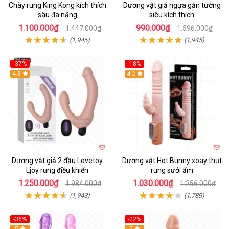
Chày rung King Kong kích thích
Dương vật giả ngựa gắn tường
sâu đa năng
siêu kích thích
1.100.000₫
990.000₫
1.447.000₫
1.596.000₫
(1,946)
(1,945)
-37%
-18%
Hot
4.8
Hot
4.2
Dương vật giả 2 đầu Lovetoy
Dương vật Hot Bunny xoay thụt
Ljoy rung điều khiển
rung sưởi ấm
1.250.000₫
1.030.000₫
1.984.000₫
1.256.000₫
(1,943)
(1,789)
-36%
-22%