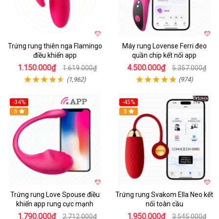
Trứng rung thiên nga Flamingo
Máy rung Lovense Ferri đeo
điều khiển app
quần chip kết nối app
1.150.000₫
4.500.000₫
1.619.000₫
5.357.000₫
(1,962)
(974)
-34%
-45%
5
Hot
5
Trứng rung Love Spouse điều
Trứng rung Svakom Ella Neo kết
khiển app rung cực mạnh
nối toàn cầu
1.790.000₫
1.950.000₫
2.712.000₫
3.545.000₫