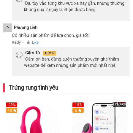
Dạ, tùy vào từng khu vực xa hay gần, nhưng thường
không quá 2 ngày là nhận được hàng
Phương Linh
P
Có nhiều sản phẩm để lựa chọn, giá tốt!
Reply
Like
●
Cẩm Tú
ADMIN
Cảm ơn bạn, đừng quên thường xuyên ghé thăm
website để xem những sản phẩm mới nhất nhé.
Trứng rung tình yêu
-29%
-16%
Hot
4.8
Hot
5