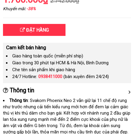
2.742.000₫
Khuyến mãi:
-38%
ĐẶT HÀNG
Cam kết bán hàng
Giao hàng toàn quốc (miễn phí ship)
Giao trong 30 phút tại HCM & Hà Nội, Bình Dương
Che tên sản phẩm khi giao hàng
24/7 Hotline:
0938411000
(bán xuyên đêm 24/24)
Thông tin
Thông tin
: Svakom Phoenix Neo 2
thảo
vẫn giữ lại 11 chế độ rung
như trước
tận
nhưng cải tiến kiểu rung mới hơn
luận
kho
để đem lại cảm giác
thú vị khi thủ dâm cho bạn gái
nơi
shop
. Kết hợp
đánh
với nhánh rung 2 đầu giúp
hàng
lan tỏa xung rung mạnh mẽ đến 2 điểm cực khoái
giá
giao
của phụ nữ là
âm vật và điểm G bên trong
Pháp
. Từ đó
đăng
, đem lại khoái cảm sung
hàng
sướng gấp bội lần
đăng
, thỏa mãn
Lazada
mọi nhu cầu tình dục
ký
dịch
của phái đẹp
ph
.