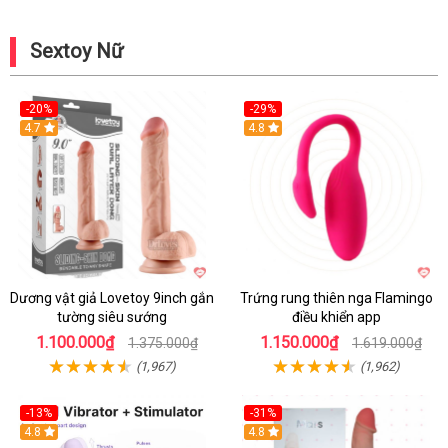
Sextoy Nữ
-20%
-29%
Hot
4.7
Hot
4.8
Dương vật giả Lovetoy 9inch gắn
Trứng rung thiên nga Flamingo
tường siêu sướng
điều khiển app
1.100.000₫
1.150.000₫
1.375.000₫
1.619.000₫
(1,967)
(1,962)
-13%
-31%
4.8
4.8