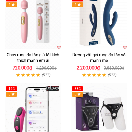
Hot
5
Hot
5
Chày rung đa tần giá tốt kích
Dương vật giả rung đa tần số
thích mạnh êm ái
mạnh mẽ
720.000₫
2.200.000₫
1.286.000₫
3.860.000₫
(977)
(975)
-16%
-38%
Hot
5
Hot
5