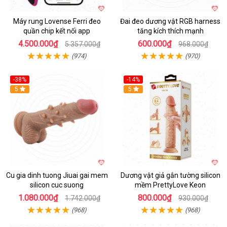
Máy rung Lovense Ferri đeo
Đai đeo dương vật RGB harness
quần chip kết nối app
tăng kích thích mạnh
4.500.000₫
600.000₫
5.357.000₫
968.000₫
(974)
(970)
-38%
-14%
5
5
Cu gia dinh tuong Jiuai gai mem
Dương vật giả gắn tường silicon
silicon cuc suong
mềm PrettyLove Keon
1.080.000₫
800.000₫
1.742.000₫
930.000₫
(968)
(968)