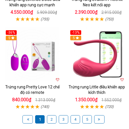
khiển app rung cực mạnh
Neo kết nối app
4.550.000₫
2.390.000₫
5.909.000₫
2.915.000₫
(755)
(753)
-36%
-13%
5
Hot
5
Trứng rung Pretty Love 12 chế
Trứng rung Little điều khiển app
độ có remote
kích thích
840.000₫
1.350.000₫
1.313.000₫
1.552.000₫
(745)
(720)
1
2
3
4
5