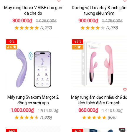
May rung Durex V VIBE nho gon
Dương vật Lovetoy 8 inch gắn
da che do
tường siêu mềm
800.000₫
900.000₫
1.026.000₫
1.475.000₫
(1,237)
(1,092)
-6%
-39%
4.6
Hot
5
Máy rung Svakom Margot 2
Máy rung âm đạo nhiều chế độ
động cơ sưởi app
kích thích điểm G mạnh
1.800.000₫
860.000₫
1.914.000₫
1.410.000₫
(1,005)
(979)
-44%
-43%