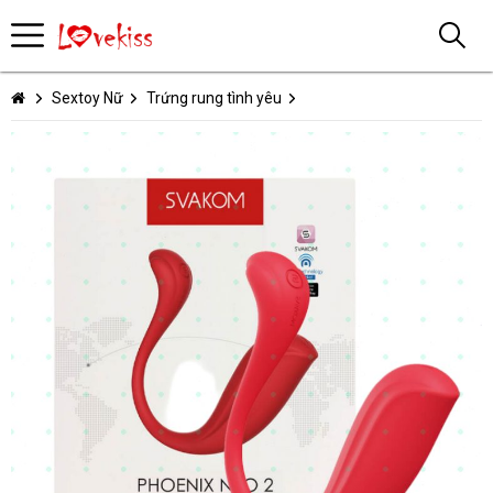
Sextoy Nữ
Trứng rung tình yêu