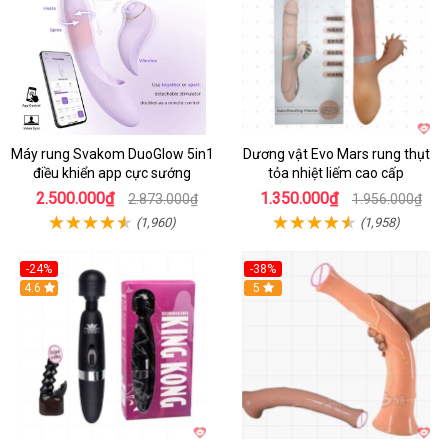
Máy rung Svakom DuoGlow 5in1
Dương vật Evo Mars rung thụt
điều khiển app cực sướng
tỏa nhiệt liếm cao cấp
2.500.000₫
1.350.000₫
2.873.000₫
1.956.000₫
(1,960)
(1,958)
-24%
-38%
4.6
Hot
5