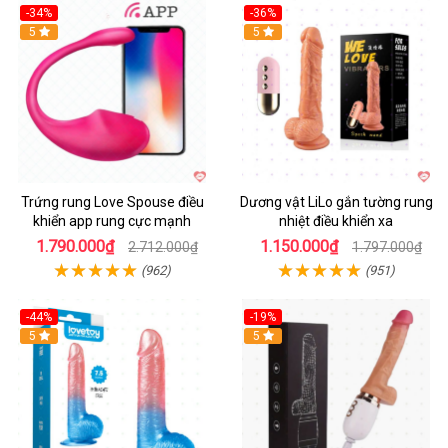
-34%
-36%
5
5
Trứng rung Love Spouse điều
Dương vật LiLo gắn tường rung
khiển app rung cực mạnh
nhiệt điều khiển xa
1.790.000₫
1.150.000₫
2.712.000₫
1.797.000₫
(962)
(951)
-44%
-19%
Hot
5
Hot
5