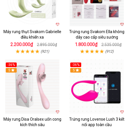
Máy rung thụt Svakom Gabrielle
Trứng rung Svakom Ella không
điều khiển xa
dây cao cấp siêu sướng
2.200.000₫
1.800.000₫
2.895.000₫
2.535.000₫
(921)
(912)
-36%
-36%
5
Hot
5
Máy rung Disa Oralsex uốn cong
Trứng rung Lovense Lush 3 kết
kích thích sâu
nối app toàn cầu