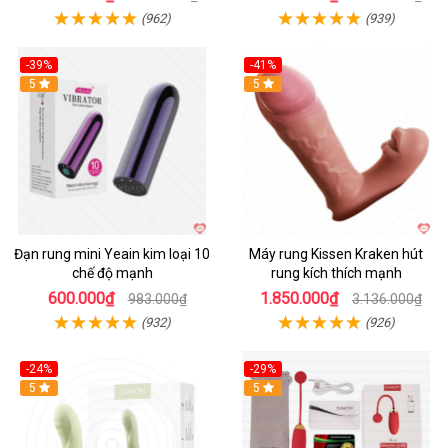
(962)
(939)
-39%
-41%
Hot
5
Hot
5
Đạn rung mini Yeain kim loại 10
Máy rung Kissen Kraken hút
chế độ mạnh
rung kích thích mạnh
600.000₫
1.850.000₫
983.000₫
3.136.000₫
(932)
(926)
-24%
-29%
Hot
5
5