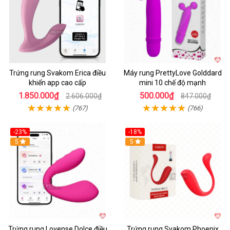
Trứng rung Svakom Erica điều
Máy rung PrettyLove Golddard
khiển app cao cấp
mini 10 chế độ mạnh
1.850.000₫
500.000₫
2.606.000₫
847.000₫
(767)
(766)
-23%
-18%
Hot
5
Hot
5
Trứng rung Lovense Dolce điều
Trứng rung Svakom Phoenix