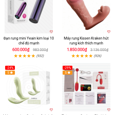
Đạn rung mini Yeain kim loại 10
Máy rung Kissen Kraken hút
chế độ mạnh
rung kích thích mạnh
600.000₫
1.850.000₫
983.000₫
3.136.000₫
(932)
(926)
-24%
-29%
Hot
5
5