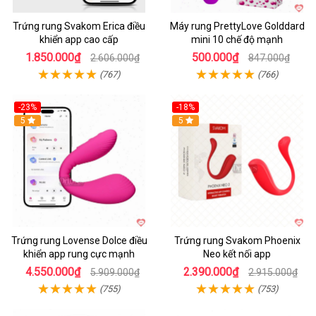
Trứng rung Svakom Erica điều
Máy rung PrettyLove Golddard
khiển app cao cấp
mini 10 chế độ mạnh
1.850.000₫
500.000₫
2.606.000₫
847.000₫
(767)
(766)
-23%
-18%
Hot
5
Hot
5
Trứng rung Lovense Dolce điều
Trứng rung Svakom Phoenix
khiển app rung cực mạnh
Neo kết nối app
4.550.000₫
2.390.000₫
5.909.000₫
2.915.000₫
(755)
(753)