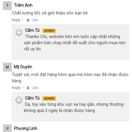
Trâm Anh
T
Chất lượng tốt, sẽ giới thiệu cho bạn bè.
Reply
Like
●
Cẩm Tú
ADMIN
Thanks Chị, website bên em luôn cập nhật những
sản phẩm bán chạy nhất đề xuất cho người mua nên
rất uy tín.
Mỹ Duyên
M
Tuyệt vời, mới đặt hàng hôm qua mà hôm nay đã nhận được
hàng.
Reply
Like
●
Cẩm Tú
ADMIN
Dạ, tùy vào từng khu vực xa hay gần, nhưng thường
không quá 2 ngày là nhận được hàng
Phương Linh
P