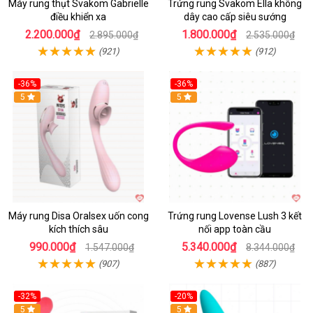
Máy rung thụt Svakom Gabrielle
Trứng rung Svakom Ella không
điều khiển xa
dây cao cấp siêu sướng
2.200.000₫
1.800.000₫
2.895.000₫
2.535.000₫
(921)
(912)
-36%
-36%
5
Hot
5
Máy rung Disa Oralsex uốn cong
Trứng rung Lovense Lush 3 kết
kích thích sâu
nối app toàn cầu
990.000₫
5.340.000₫
1.547.000₫
8.344.000₫
(907)
(887)
-32%
-20%
5
5