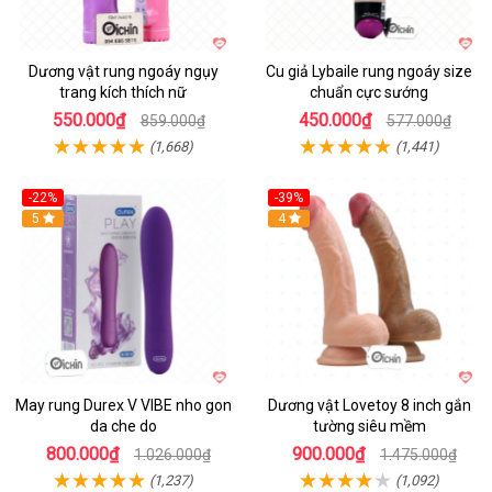
Dương vật rung ngoáy ngụy
Cu giả Lybaile rung ngoáy size
trang kích thích nữ
chuẩn cực sướng
550.000₫
450.000₫
859.000₫
577.000₫
(1,668)
(1,441)
-22%
-39%
Hot
5
Hot
4
May rung Durex V VIBE nho gon
Dương vật Lovetoy 8 inch gắn
da che do
tường siêu mềm
800.000₫
900.000₫
1.026.000₫
1.475.000₫
(1,237)
(1,092)