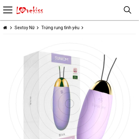
Sextoy Nữ
Trứng rung tình yêu