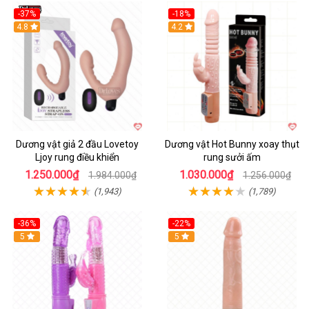
-37%
-18%
Hot
4.8
Hot
4.2
Dương vật giả 2 đầu Lovetoy
Dương vật Hot Bunny xoay thụt
Ljoy rung điều khiển
rung sưởi ấm
1.250.000₫
1.030.000₫
1.984.000₫
1.256.000₫
(1,943)
(1,789)
-36%
-22%
Hot
5
Hot
5