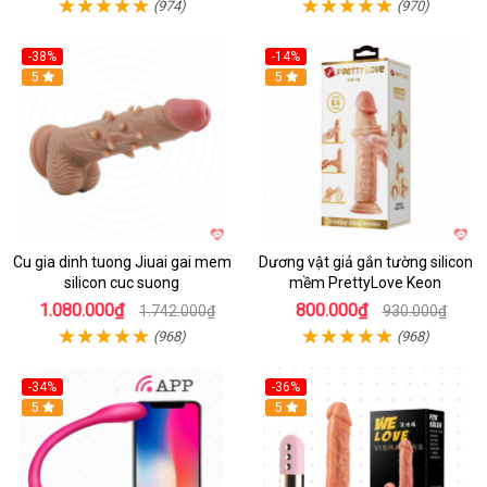
(974)
(970)
-38%
-14%
5
5
Cu gia dinh tuong Jiuai gai mem
Dương vật giả gắn tường silicon
silicon cuc suong
mềm PrettyLove Keon
1.080.000₫
800.000₫
1.742.000₫
930.000₫
(968)
(968)
-34%
-36%
5
5