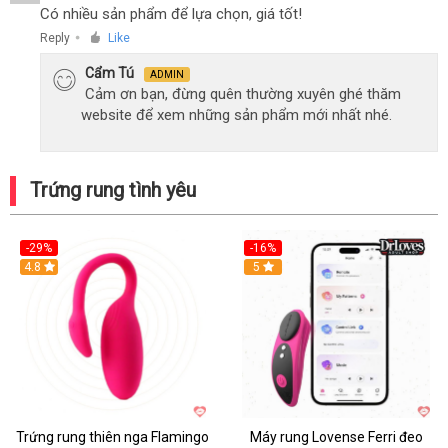
Có nhiều sản phẩm để lựa chọn, giá tốt!
Reply
Like
●
Cẩm Tú
ADMIN
Cảm ơn bạn, đừng quên thường xuyên ghé thăm
website để xem những sản phẩm mới nhất nhé.
Trứng rung tình yêu
-29%
-16%
Hot
4.8
Hot
5
Trứng rung thiên nga Flamingo
Máy rung Lovense Ferri đeo