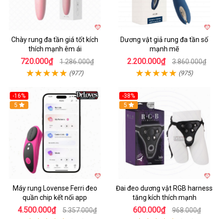
Chày rung đa tần giá tốt kích
Dương vật giả rung đa tần số
thích mạnh êm ái
mạnh mẽ
720.000₫
2.200.000₫
1.286.000₫
3.860.000₫
(977)
(975)
-16%
-38%
Hot
5
Hot
5
Máy rung Lovense Ferri đeo
Đai đeo dương vật RGB harness
quần chip kết nối app
tăng kích thích mạnh
4.500.000₫
600.000₫
5.357.000₫
968.000₫