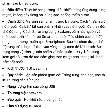
phẩm sau khi sử dụng.
bán
Đặc điểm
: Thiết kế sang trọng
sản
, điều khiển bằng ứng dụng
nội
, rung
mạnh
nhanh
, không gây tiếng ồn
shop
, dùng sạc
xuất
nội
, chống thấm nước.
địa
nhất
địa
Cách dùng
: Vệ sinh sản phẩm trước khi dùng
nơi
. Cách 1: Bấm giữ
nút nguồn
vận
để bật/ tắt sản phẩm
nhập
. Nhấn tiếp nút nguồn
nào
amazon
để thay đổi
chế độ rung
chuyển
nhanh
. Cách 2: Tải ứng dụng Svakom
khẩu
nhận
, bấm nút nguồn và
mở bluetooth kết nối
nhất
cao
với Smartphone rồi điều chỉnh các chế độ
xét
rung theo
voucher
mong muốn qua Smartphone
cấp
ở
. Sau khi chọn
mới
được chế
độ rung thích hợp thì đưa vào vùng nhạy cảm
đâu
tư
để kích thích
nhất
đặt
. Sử
dụng xong vệ sinh lại sản phẩm và bảo quản
uy
giá
. Lưu ý: Nên dùng
vấn
mua
kèm gel bôi trơn
thông
để tạo cảm giác trơn mượt hơn
tín
bán
địa
, mang lại khoái
cảm tốt nhất.
minh
chỉ
Kích thước
: 150 x 32 mm
Quy cách
: Hộp sản phẩm gồm có: Trứng rung
lắp
, cáp sạc
ăn
, các tài
liệu hướng dẫn sử dụng.
đặt
trộm
Năng lượng
: Pin sạc cổng USB
Thương hiệu
: Svakom
Bảo quản
: Nơi khô ráo thoáng mát
Hạn sử dụng
: 05 năm.