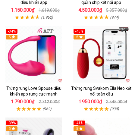
điều khiển app
quần chip kết nối app
1.150.000₫
4.500.000₫
1.619.000₫
5.357.000₫
(1,962)
(974)
-34%
-45%
5
Hot
5
Trứng rung Love Spouse điều
Trứng rung Svakom Ella Neo kết
khiển app rung cực mạnh
nối toàn cầu
1.790.000₫
1.950.000₫
2.712.000₫
3.545.000₫
(962)
(939)
-39%
-41%
Hot
5
Hot
5