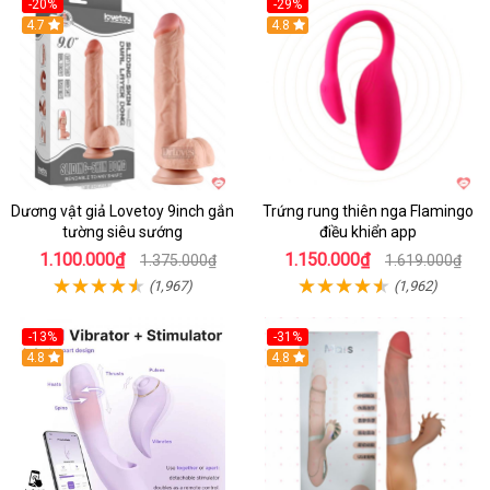
-20%
-29%
Hot
4.7
Hot
4.8
Dương vật giả Lovetoy 9inch gắn
Trứng rung thiên nga Flamingo
tường siêu sướng
điều khiển app
1.100.000₫
1.150.000₫
1.375.000₫
1.619.000₫
(1,967)
(1,962)
-13%
-31%
4.8
4.8