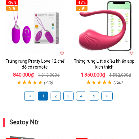
-36%
-13%
5
Hot
5
Trứng rung Pretty Love 12 chế
Trứng rung Little điều khiển app
độ có remote
kích thích
840.000₫
1.350.000₫
1.313.000₫
1.552.000₫
(745)
(720)
1
2
3
4
5
Sextoy Nữ