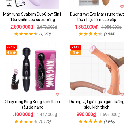
Máy rung Svakom DuoGlow 5in1
Dương vật Evo Mars rung thụt
điều khiển app cực sướng
tỏa nhiệt liếm cao cấp
2.500.000₫
1.350.000₫
2.873.000₫
1.956.000₫
(1,960)
(1,958)
-24%
-38%
4.6
Hot
5
Chày rung King Kong kích thích
Dương vật giả ngựa gắn tường
sâu đa năng
siêu kích thích
1.100.000₫
990.000₫
1.447.000₫
1.596.000₫
(1,946)
(1,945)