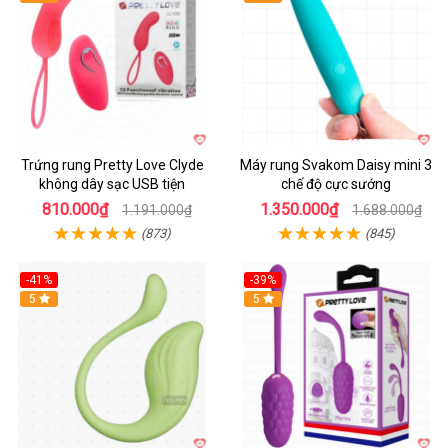
Trứng rung Pretty Love Clyde
Máy rung Svakom Daisy mini 3
không dây sạc USB tiện
chế độ cực sướng
810.000₫
1.350.000₫
1.191.000₫
1.688.000₫
(873)
(845)
-41%
-39%
Hot
5
Hot
5