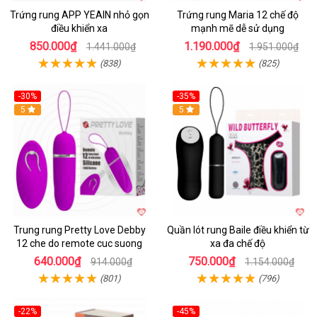
Trứng rung APP YEAIN nhỏ gọn
Trứng rung Maria 12 chế độ
điều khiển xa
mạnh mẽ dễ sử dụng
850.000₫
1.190.000₫
1.441.000₫
1.951.000₫
(838)
(825)
-30%
-35%
Hot
5
Hot
5
Trung rung Pretty Love Debby
Quần lót rung Baile điều khiển từ
12 che do remote cuc suong
xa đa chế độ
640.000₫
750.000₫
914.000₫
1.154.000₫
(801)
(796)
-22%
-45%