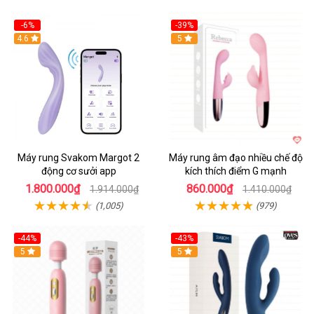
-6%
-39%
4.6
Hot
5
Máy rung Svakom Margot 2
Máy rung âm đạo nhiều chế độ
động cơ sưởi app
kích thích điểm G mạnh
1.800.000₫
860.000₫
1.914.000₫
1.410.000₫
(1,005)
(979)
-44%
-43%
Hot
5
Hot
5