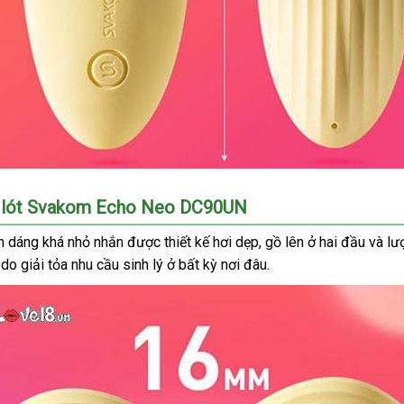
n lót Svakom Echo Neo DC90UN
h dáng
quà
khá nhỏ nhắn
giá
được thiết kế hơi dẹp
phân
, gồ lên ở hai đầu
nhận
và l
 do giải tỏa nhu cầu sinh lý ở bất kỳ nơi đâu.
tặng
rẻ
phối
hàng