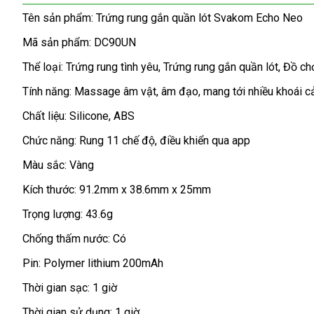
luận
gắn
Tên sản phẩm: Trứng rung gắn quần lót Svakom Echo Neo
quần
Mã sản phẩm: DC90UN
lót
Svakom
Thể loại: Trứng rung tình yêu
hỗ
, Trứng rung gắn quần lót
nước
, Đồ ch
Echo
trợ
ngoài
Neo
Tính năng: Massage âm vật
Pháp
, âm đạo
facebook
, mang tới nhiều khoái c
DC90UN
Chất liệu: Silicone
nhận
, ABS
có
hàng
thêm
Chức năng: Rung 11 chế độ
đấu
, điều khiển qua app
chiếc
giá
Màu sắc: Vàng
quần
lót
Kích thước: 91.2mm x 38.6mm x 25mm
cực
gợi
Trọng lượng: 43.6g
cảm
Chống thấm nước: Có
nước
để
ngoài
chị
Pin: Polymer lithium 200mAh
em
Thời gian sạc: 1 giờ
hàng
có
nhái
thể
Thời gian sử dụng: 1 giờ