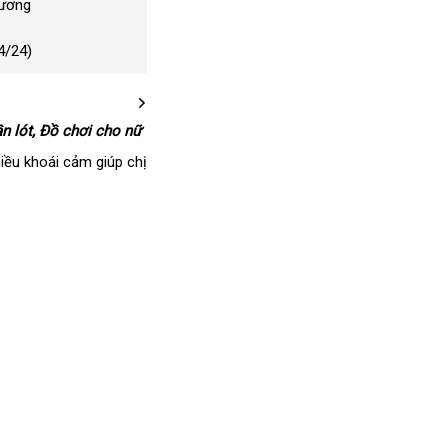
Dương
4/24)
n lót
amazon
, Đồ chơi cho nữ
hiều khoái cảm giúp chị