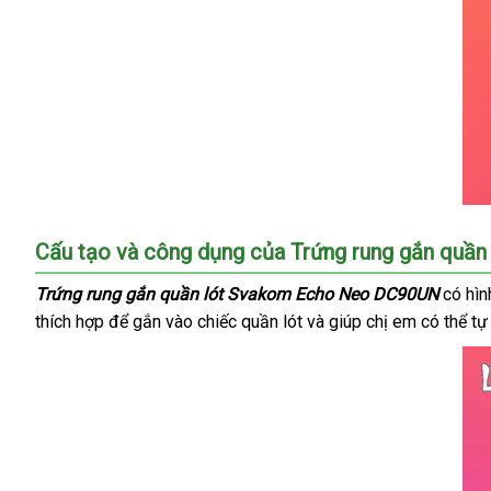
Trứng
Cấu tạo
kiểm
và công dụng
chợ
của Trứng rung gắn quầ
rung
tra
gắn
Trứng rung gắn quần lót Svakom Echo Neo DC90UN
có hìn
quần
thích hợp
ở
để gắn vào chiếc quần lót
nổi
và giúp chị em
xưởng
có thể tự
lót
đâu
tiếng
Svakom
tốt
Echo
Neo
DC90UN
có
chuẩn