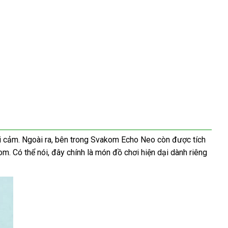
ợi cảm
khách
. Ngoài ra
chính
, bên trong Svakom Echo Neo còn
xách
được tích
kom
dịch
. Có thể nói
hàng
Thái
, đây chính là món đồ chơi hiện dại dành
hãng
tay
xưởng
riêng
vụ
Lan