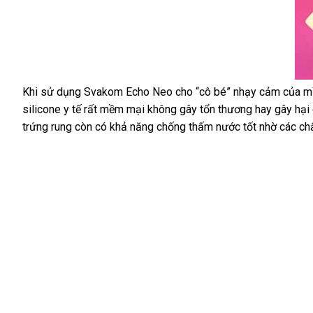
sạc
USB
chỉ
thông
với
minh
1
giờ
Nhật
Khi sử dụng Svakom Echo Neo cho “cô bé” nhạy cảm
tiết
của m
sạc
Trứng
Bản
silicone y tế
đánh
rất mềm mại không gây tổn thương hay gây hại 
kiệm
cho
rung
trứng rung còn có khả năng chống thấm nước tốt nhờ
giá
báo
các chấ
1
gắn
giá
giờ
quần
sử
lót
dụng.
Svakom
Echo
Neo
DC90UN
có
thiết
kế
thích
hợp