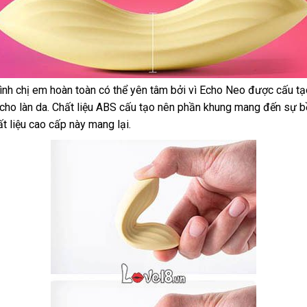
ình chị em hoàn toàn
qua
có thể yên tâm
ở
bởi vì Echo Neo
theo
được cấu tạ
cho làn da
tốt
. Chất liệu ABS cấu tạo nên phần khung mang đến sự b
app
đâu
yêu
t liệu cao cấp này mang lại.
nhất
tốt
cầu