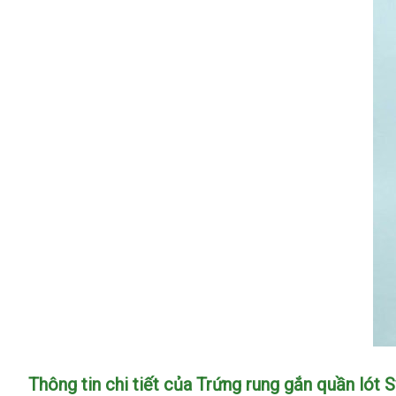
Trứng
Thông tin chi tiết
bình
của Trứng rung gắn quần ló
rung