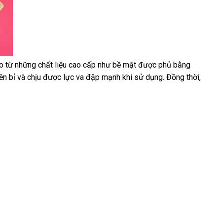
o từ
nhanh
những chất liệu cao cấp như bề mặt
lấy
được phủ bằng
ền bỉ
nhất
sử
và chịu
đặt
được lực va đập mạnh khi sử dụng
hàng
nhập
. Đồng thời
mua
,
dụng
mua
khẩu
sắm