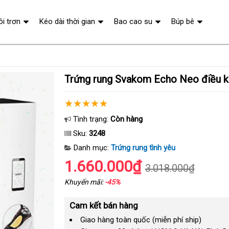
ôi trơn
Kéo dài thời gian
Bao cao su
Búp bê
Trứng rung Svakom Echo Neo điều kh
Tình trạng:
Còn hàng
Sku:
3248
Danh mục:
Trứng rung tình yêu
1.660.000₫
3.018.000₫
Khuyến mãi:
-45%
Cam kết bán hàng
Giao hàng toàn quốc (miễn phí ship)