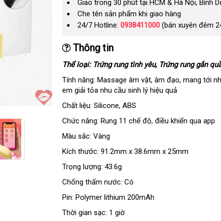
Giao trong 30 phút tại HCM & Hà Nội, Bình 
Che tên sản phẩm khi giao hàng
24/7 Hotline:
0938411000
(bán xuyên đêm 2
Thông tin
Thể loại: Trứng rung tình yêu
tận
, Trứng rung gắn quầ
nơi
Tính năng: Massage âm vật
to
, âm đạo
nhận
, mang tới n
em giải tỏa nhu cầu sinh lý hiệu quả
xét
Chất liệu: Silicone
đăng
, ABS
ký
Chức năng: Rung 11 chế độ
Đài
, điều khiển qua app
Loan
Màu sắc: Vàng
Kích thước: 91.2mm x 38.6mm x 25mm
Trọng lượng: 43.6g
Chống thấm nước: Có
Pin: Polymer lithium 200mAh
Thời gian sạc: 1 giờ