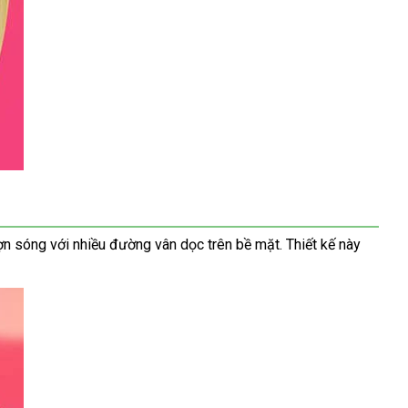
ượn sóng
Trung
với nhiều đường vân dọc trên bề mặt
miễn
. Thiết kế này
Quốc
phí