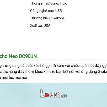
Thời gian sử dụng: 1 giờ
Công nghệ sạc: USB
Thương hiệu: Svakom
Xuất xứ: USA
m Echo Neo DC90UN
g trứng rung có thiết kế nhỏ gọn đi kèm
lấy
với chiếc quần lót đầy g
 chức năng đầy thú vị khác khi
an
các bạn kết nối
hàng
đắt
với ứng dụng Sva
h
tổng
mọi lúc
kho
mọi nơi.
toàn
nhất
hợp
hàng