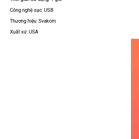
thỏa
Công nghệ sạc: USB
mãn
nhu
Thương hiệu: Svakom
cầu
ở
Xuất xứ: USA
bất
kỳ
đâu.