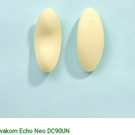
t Svakom Echo Neo DC90UN