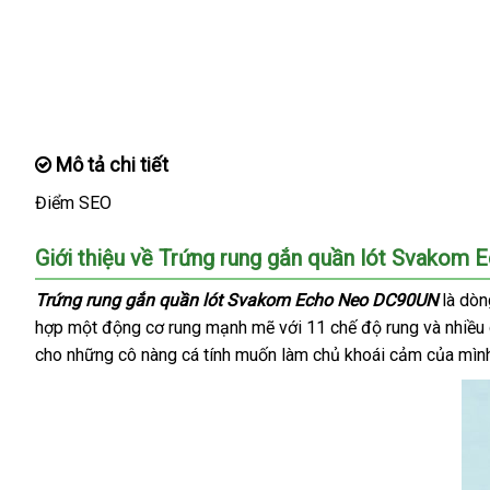
Mô tả chi tiết
Điểm SEO
Giới thiệu về Trứng rung gắn quần lót Svako
Trứng rung gắn quần lót Svakom Echo Neo DC90UN
là dòn
hợp một động cơ rung mạnh mẽ
khách
với 11 chế độ rung
địa
và nhiều
cho
khuyến
những cô nàng cá tính muốn làm chủ khoái cảm
hàng
chỉ
an
của mìn
mãi
toàn