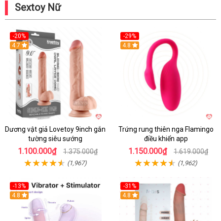
Sextoy Nữ
-20%
-29%
Hot
4.7
Hot
4.8
Dương vật giả Lovetoy 9inch gắn
Trứng rung thiên nga Flamingo
tường siêu sướng
điều khiển app
1.100.000₫
1.150.000₫
1.375.000₫
1.619.000₫
(1,967)
(1,962)
-13%
-31%
4.8
4.8