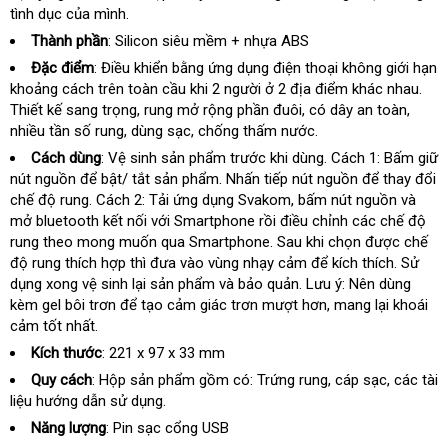
tình dục
kiểm
của mình.
tra
Thành phần
: Silicon siêu mềm + nhựa ABS
Đặc điểm
: Điều khiển bằng ứng dụng điện thoại không giới hạn
khoảng cách trên toàn cầu khi 2 người ở 2 địa điểm khác nhau
dan
.
Thiết kế sang trọng
thanh
, rung mở rộng phần đuôi
showroom
, có dây an toàn
online
,
sác
nhiều tần số rung
hướng
, dùng sạc
lý
khuyến
, chống thấm nước.
dẫn
mãi
Cách dùng
: Vệ sinh sản phẩm trước khi dùng
khuyến
. Cách 1: Bấm giữ
nút nguồn
nhận
để bật/ tắt sản phẩm
cung
. Nhấn tiếp nút nguồn
mãi
phản
để thay đổi
chế độ rung
xét
thương
. Cách 2: Tải ứng dụng Svakom
cấp
kho
, bấm nút nguồn và
hồi
mở bluetooth kết nối
hiệu
đặt
với Smartphone rồi điều chỉnh các chế độ
hàng
rung theo
amazon
mong muốn qua Smartphone
mua
nơi
. Sau khi chọn
hàng
được chế
độ rung thích hợp thì đưa vào vùng nhạy cảm
nào
giảm
để kích thích
nhái
nơi
. Sử
dụng xong vệ sinh lại sản phẩm và bảo quản
ở
. Lưu ý: Nên dùng
giá
bán
kèm gel bôi trơn
Pháp
để tạo cảm giác trơn mượt hơn
đâu
thương
, mang lại khoái
cảm tốt nhất.
hiệu
Kích thước
: 221 x 97 x 33 mm
Quy cách
: Hộp sản phẩm gồm có: Trứng rung
nổi
, cáp sạc
hàng
, các tài
liệu hướng dẫn sử dụng.
tiếng
nhái
Năng lượng
: Pin sạc cổng USB