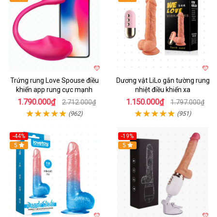
Trứng rung Love Spouse điều
Dương vật LiLo gắn tường rung
khiển app rung cực mạnh
nhiệt điều khiển xa
1.790.000₫
1.150.000₫
2.712.000₫
1.797.000₫
(962)
(951)
-44%
-19%
Hot
5
Hot
5