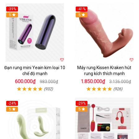
-39%
-41%
Hot
5
Hot
5
Đạn rung mini Yeain kim loại 10
Máy rung Kissen Kraken hút
chế độ mạnh
rung kích thích mạnh
600.000₫
1.850.000₫
983.000₫
3.136.000₫
(932)
(926)
-24%
-29%
Hot
5
5