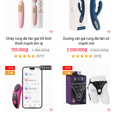
Chày rung đa tần giá tốt kích
Dương vật giả rung đa tần số
thích mạnh êm ái
mạnh mẽ
720.000₫
2.200.000₫
1.286.000₫
3.860.000₫
(977)
(975)
-16%
-38%
Hot
5
Hot
5