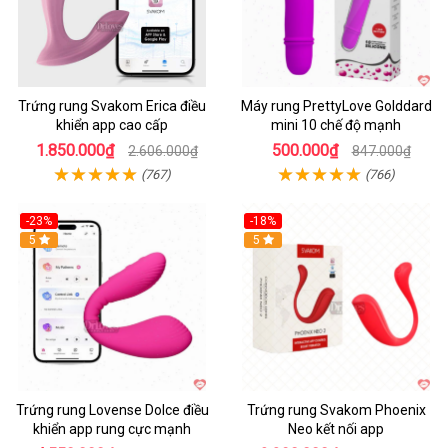
Trứng rung Svakom Erica điều
Máy rung PrettyLove Golddard
khiển app cao cấp
mini 10 chế độ mạnh
1.850.000₫
500.000₫
2.606.000₫
847.000₫
(767)
(766)
-23%
-18%
Hot
5
Hot
5
Trứng rung Lovense Dolce điều
Trứng rung Svakom Phoenix
khiển app rung cực mạnh
Neo kết nối app