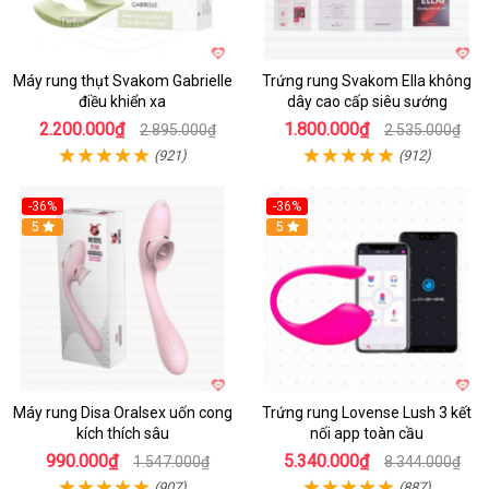
Máy rung thụt Svakom Gabrielle
Trứng rung Svakom Ella không
điều khiển xa
dây cao cấp siêu sướng
2.200.000₫
1.800.000₫
2.895.000₫
2.535.000₫
(921)
(912)
-36%
-36%
5
Hot
5
Máy rung Disa Oralsex uốn cong
Trứng rung Lovense Lush 3 kết
kích thích sâu
nối app toàn cầu
990.000₫
5.340.000₫
1.547.000₫
8.344.000₫
(907)
(887)