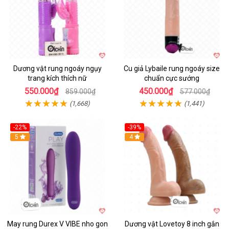
Dương vật rung ngoáy ngụy
Cu giả Lybaile rung ngoáy size
trang kích thích nữ
chuẩn cực sướng
550.000₫
450.000₫
859.000₫
577.000₫
(1,668)
(1,441)
-22%
-39%
Hot
5
Hot
4
May rung Durex V VIBE nho gon
Dương vật Lovetoy 8 inch gắn