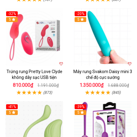
-32%
-20%
5
5
Trứng rung Pretty Love Clyde
Máy rung Svakom Daisy mini 3
không dây sạc USB tiện
chế độ cực sướng
810.000₫
1.350.000₫
1.191.000₫
1.688.000₫
(873)
(845)
-41%
-39%
Hot
5
Hot
5