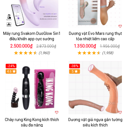
Máy rung Svakom DuoGlow 5in1
Dương vật Evo Mars rung thụt
điều khiển app cực sướng
tỏa nhiệt liếm cao cấp
2.500.000₫
1.350.000₫
2.873.000₫
1.956.000₫
(1,960)
(1,958)
-24%
-38%
4.6
Hot
5
Chày rung King Kong kích thích
Dương vật giả ngựa gắn tường
sâu đa năng
siêu kích thích