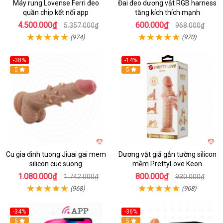
Máy rung Lovense Ferri đeo
Đai đeo dương vật RGB harness
quần chip kết nối app
tăng kích thích mạnh
4.500.000₫
600.000₫
5.357.000₫
968.000₫
(974)
(970)
-38%
-14%
5
5
Cu gia dinh tuong Jiuai gai mem
Dương vật giả gắn tường silicon
silicon cuc suong
mềm PrettyLove Keon
1.080.000₫
800.000₫
1.742.000₫
930.000₫
(968)
(968)
-34%
-36%
5
5