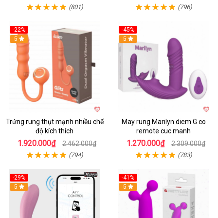
(801)
(796)
-22%
-45%
Hot
5
Hot
5
Trứng rung thụt mạnh nhiều chế
May rung Marilyn diem G co
độ kích thích
remote cuc manh
1.920.000₫
1.270.000₫
2.462.000₫
2.309.000₫
(794)
(783)
-29%
-41%
Hot
5
Hot
5