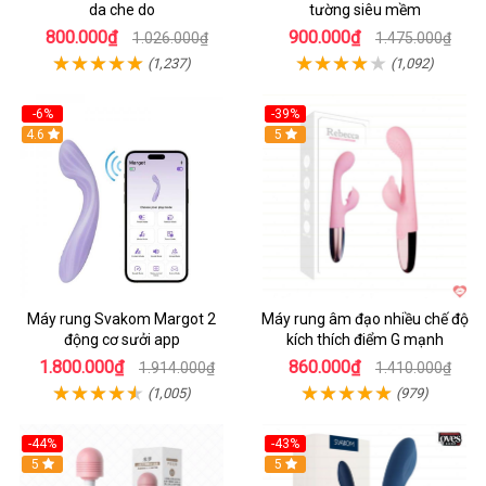
da che do
tường siêu mềm
800.000₫
900.000₫
1.026.000₫
1.475.000₫
(1,237)
(1,092)
-6%
-39%
4.6
Hot
5
Máy rung Svakom Margot 2
Máy rung âm đạo nhiều chế độ
động cơ sưởi app
kích thích điểm G mạnh
1.800.000₫
860.000₫
1.914.000₫
1.410.000₫
(1,005)
(979)
-44%
-43%
Hot
5
Hot
5