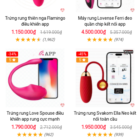
Trứng rung thiên nga Flamingo
Máy rung Lovense Ferri đeo
điều khiển app
quần chip kết nối app
1.150.000₫
4.500.000₫
1.619.000₫
5.357.000₫
(1,962)
(974)
-34%
-45%
5
Hot
5
Trứng rung Love Spouse điều
Trứng rung Svakom Ella Neo kết
khiển app rung cực mạnh
nối toàn cầu
1.790.000₫
1.950.000₫
2.712.000₫
3.545.000₫
(962)
(939)