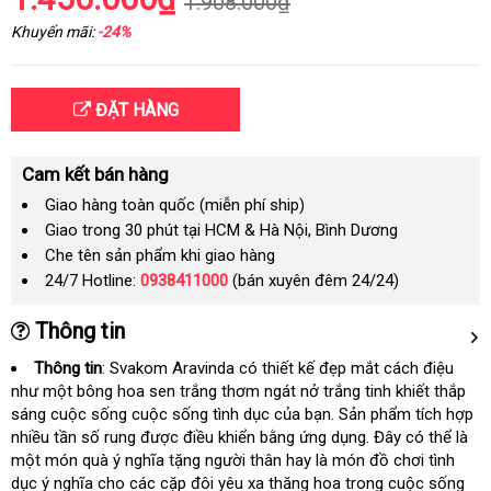
1.908.000₫
Khuyến mãi:
-24%
ĐẶT HÀNG
Cam kết bán hàng
Giao hàng toàn quốc (miễn phí ship)
Giao trong 30 phút tại HCM & Hà Nội, Bình Dương
Che tên sản phẩm khi giao hàng
24/7 Hotline:
0938411000
(bán xuyên đêm 24/24)
Thông tin
Thông tin
: Svakom Aravinda có thiết kế đẹp mắt cách điệu
như một bông hoa sen trắng thơm ngát nở trắng tinh khiết thắp
sáng cuộc sống cuộc sống tình dục
hướng
của bạn
nhập
. Sản phẩm tích hợp
nhiều tần số rung
cao
được điều khiển bằng ứng dụng
dẫn
khẩu
giá
. Đây có thể là
một món quà ý nghĩa tặng người thân hay là món đồ chơi tình
cấp
rẻ
dục ý nghĩa cho các cặp đôi yêu xa thăng hoa trong cuộc sống