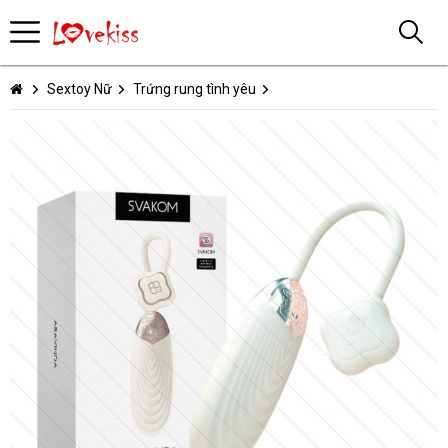
Sextoy Nữ
Trứng rung tình yêu