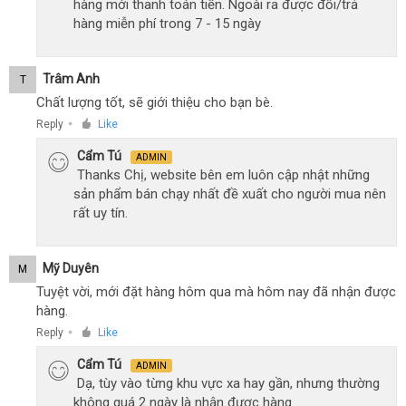
hàng mới thanh toán tiền. Ngoài ra được đổi/trả
hàng miễn phí trong 7 - 15 ngày
Trâm Anh
T
Chất lượng tốt, sẽ giới thiệu cho bạn bè.
Reply
Like
●
Cẩm Tú
ADMIN
Thanks Chị, website bên em luôn cập nhật những
sản phẩm bán chạy nhất đề xuất cho người mua nên
rất uy tín.
Mỹ Duyên
M
Tuyệt vời, mới đặt hàng hôm qua mà hôm nay đã nhận được
hàng.
Reply
Like
●
Cẩm Tú
ADMIN
Dạ, tùy vào từng khu vực xa hay gần, nhưng thường
không quá 2 ngày là nhận được hàng