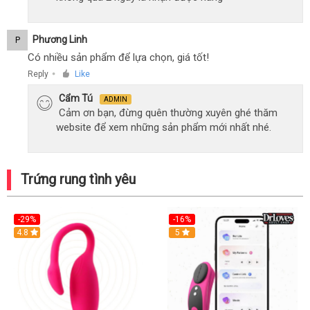
Phương Linh
P
Có nhiều sản phẩm để lựa chọn, giá tốt!
Reply
Like
●
Cẩm Tú
ADMIN
Cảm ơn bạn, đừng quên thường xuyên ghé thăm
website để xem những sản phẩm mới nhất nhé.
Trứng rung tình yêu
-29%
-16%
Hot
4.8
Hot
5