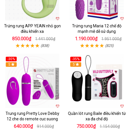
Trứng rung APP YEAIN nhỏ gọn
Trứng rung Maria 12 chế độ
điều khiển xa
mạnh mẽ dễ sử dụng
850.000₫
1.190.000₫
1.441.000₫
1.951.000₫
(838)
(825)
-30%
-35%
Hot
5
Hot
5
Trung rung Pretty Love Debby
Quần lót rung Baile điều khiển từ
12 che do remote cuc suong
xa đa chế độ
640.000₫
750.000₫
914.000₫
1.154.000₫