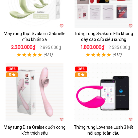
Máy rung thụt Svakom Gabrielle
Trứng rung Svakom Ella không
điều khiển xa
dây cao cấp siêu sướng
2.200.000₫
1.800.000₫
2.895.000₫
2.535.000₫
(921)
(912)
-36%
-36%
5
Hot
5
Máy rung Disa Oralsex uốn cong
Trứng rung Lovense Lush 3 kết
kích thích sâu
nối app toàn cầu