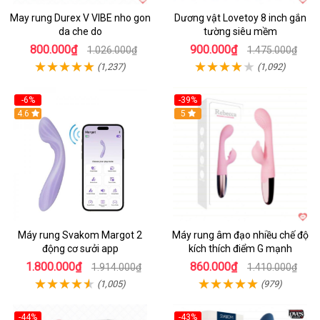
May rung Durex V VIBE nho gon
Dương vật Lovetoy 8 inch gắn
da che do
tường siêu mềm
800.000₫
900.000₫
1.026.000₫
1.475.000₫
(1,237)
(1,092)
-6%
-39%
4.6
Hot
5
Máy rung Svakom Margot 2
Máy rung âm đạo nhiều chế độ
động cơ sưởi app
kích thích điểm G mạnh
1.800.000₫
860.000₫
1.914.000₫
1.410.000₫
(1,005)
(979)
-44%
-43%