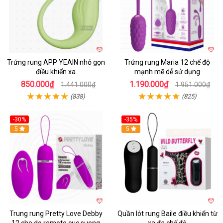
Trứng rung APP YEAIN nhỏ gọn
Trứng rung Maria 12 chế độ
điều khiển xa
mạnh mẽ dễ sử dụng
850.000₫
1.190.000₫
1.441.000₫
1.951.000₫
(838)
(825)
-30%
-35%
Hot
5
Hot
5
Trung rung Pretty Love Debby
Quần lót rung Baile điều khiển từ