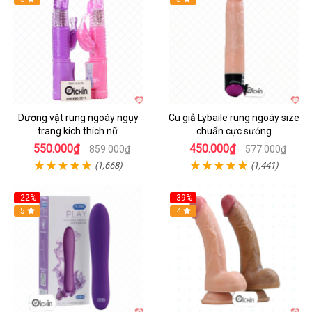
Dương vật rung ngoáy ngụy
Cu giả Lybaile rung ngoáy size
trang kích thích nữ
chuẩn cực sướng
550.000₫
450.000₫
859.000₫
577.000₫
(1,668)
(1,441)
-22%
-39%
Hot
5
Hot
4