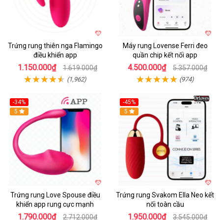
Trứng rung thiên nga Flamingo
Máy rung Lovense Ferri đeo
điều khiển app
quần chip kết nối app
1.150.000₫
4.500.000₫
1.619.000₫
5.357.000₫
(1,962)
(974)
-34%
-45%
5
Hot
5
Trứng rung Love Spouse điều
Trứng rung Svakom Ella Neo kết
khiển app rung cực mạnh
nối toàn cầu
1.790.000₫
1.950.000₫
2.712.000₫
3.545.000₫