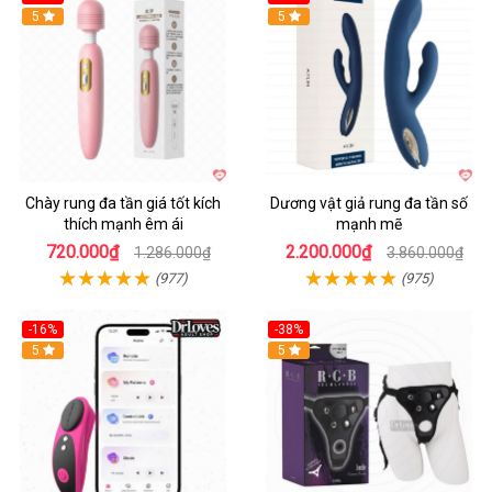
Hot
5
Hot
5
Chày rung đa tần giá tốt kích
Dương vật giả rung đa tần số
thích mạnh êm ái
mạnh mẽ
720.000₫
2.200.000₫
1.286.000₫
3.860.000₫
(977)
(975)
-16%
-38%
Hot
5
Hot
5