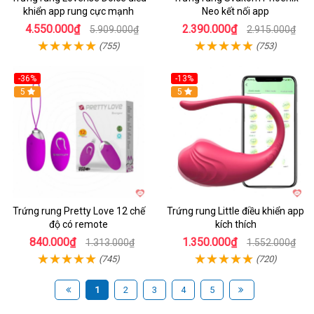
khiển app rung cực mạnh
Neo kết nối app
4.550.000₫
2.390.000₫
5.909.000₫
2.915.000₫
(755)
(753)
-36%
-13%
5
Hot
5
Trứng rung Pretty Love 12 chế
Trứng rung Little điều khiển app
độ có remote
kích thích
840.000₫
1.350.000₫
1.313.000₫
1.552.000₫
(745)
(720)
1
2
3
4
5