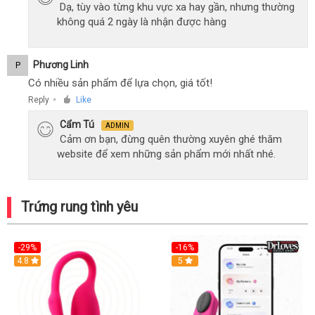
Dạ, tùy vào từng khu vực xa hay gần, nhưng thường
không quá 2 ngày là nhận được hàng
Phương Linh
P
Có nhiều sản phẩm để lựa chọn, giá tốt!
Reply
Like
●
Cẩm Tú
ADMIN
Cảm ơn bạn, đừng quên thường xuyên ghé thăm
website để xem những sản phẩm mới nhất nhé.
Trứng rung tình yêu
-29%
-16%
Hot
4.8
Hot
5