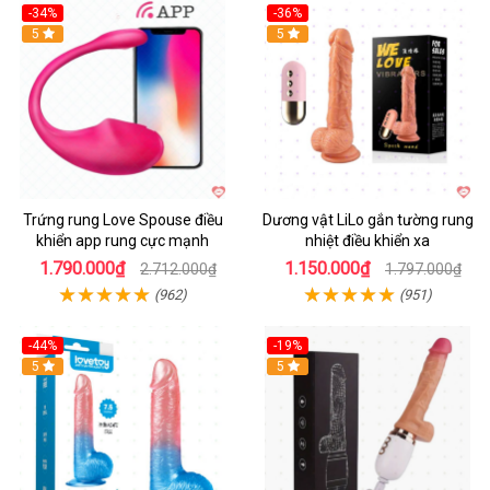
-34%
-36%
5
5
Trứng rung Love Spouse điều
Dương vật LiLo gắn tường rung
khiển app rung cực mạnh
nhiệt điều khiển xa
1.790.000₫
1.150.000₫
2.712.000₫
1.797.000₫
(962)
(951)
-44%
-19%
Hot
5
Hot
5