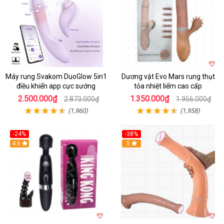
Máy rung Svakom DuoGlow 5in1
Dương vật Evo Mars rung thụt
điều khiển app cực sướng
tỏa nhiệt liếm cao cấp
2.500.000₫
1.350.000₫
2.873.000₫
1.956.000₫
(1,960)
(1,958)
-24%
-38%
4.6
Hot
5