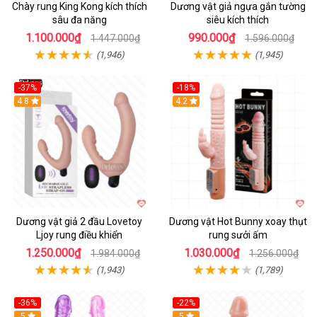
Chày rung King Kong kích thích
Dương vật giả ngựa gắn tường
sâu đa năng
siêu kích thích
1.100.000₫
990.000₫
1.447.000₫
1.596.000₫
(1,946)
(1,945)
-37%
-18%
Hot
4.8
Hot
4.2
Dương vật giả 2 đầu Lovetoy
Dương vật Hot Bunny xoay thụt
Ljoy rung điều khiển
rung sưởi ấm
1.250.000₫
1.030.000₫
1.984.000₫
1.256.000₫
(1,943)
(1,789)
-36%
-22%
Hot
5
Hot
5