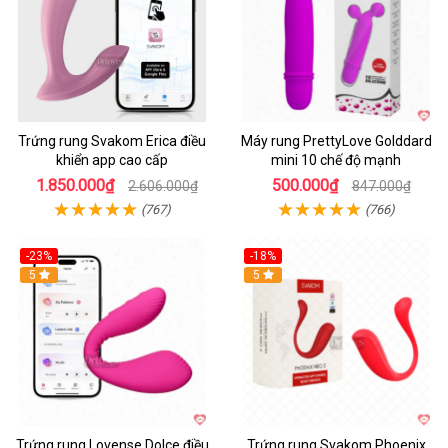
Trứng rung Svakom Erica điều
Máy rung PrettyLove Golddard
khiển app cao cấp
mini 10 chế độ mạnh
1.850.000₫
500.000₫
2.606.000₫
847.000₫
(767)
(766)
-23%
-18%
Hot
5
Hot
5
Trứng rung Lovense Dolce điều
Trứng rung Svakom Phoenix