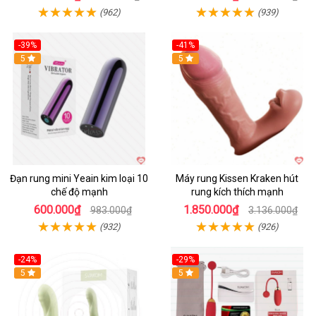
(962)
(939)
-39%
-41%
Hot
5
Hot
5
Đạn rung mini Yeain kim loại 10
Máy rung Kissen Kraken hút
chế độ mạnh
rung kích thích mạnh
600.000₫
1.850.000₫
983.000₫
3.136.000₫
(932)
(926)
-24%
-29%
Hot
5
5