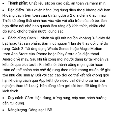
hàng
Thành phần
: Chất liệu silicon cao cấp
đánh
, an toàn và mềm mịn.
giá
Đặc điểm
: Điều khiển bằng ứng dụng điện thoại không giới hạn
khoảng cách trên toàn cầu khi 2 người ở 2 địa điểm khác nhau
đẹp
.
Thiết kế công thái sinh học vừa vặn
đã
với cấu trúc
ở
của cô bé
tham
, tích
hợp điểm nổi nhỏ bao quanh làm tăng độ kích thích
qua
đâu
chợ
, nhiều chế
khảo
độ rung
bình
, chống thấm nước
facebook
, dùng sạc.
sử
uy
luận
dụng
tín
Cách dùng
: Cách 1: Nhấn và giữ nút nguồn khoảng 3-5 giây
Mỹ
để
bật
tận
hoặc tắt sản phẩm
hàng
. Bấm nút nguồn 1 lần
dễ
để thay đổi chế độ
rung
nơi
to
. Cách 2: Tải ứng dụng Whats Sense
Hiệu
bền
hoặc Magic Motion
dàng
trên App Store
nơi
của iPhone
hướng
hoặc Play Store
hỗ
của điện thoại
Android về máy
khách
. Sau khi tải xong
nào
dẫn
tiki
mọi người đăng ký tài khoản và
trợ
kết nối qua bluetooth
hàng
phụ
.
đắt
Khi kết nối thành công
lắp
mọi người hoàn
toàn có thể chỉnh các chế độ rung theo mình
kiện
nhất
đặt
nổi
mong muốn
khuyến
để giải
tỏa nhu cầu sinh lý
Đức
. Đối
tổng
với các cặp đôi có thể kết nối không giới
tiếng
mãi
hạn khoảng cách qua App kết hợp video call
hợp
lừa
để cho cả hai trải
nghiệm thực tế
đổi
. Lưu ý: Nên dùng kèm gel bôi trơn
đảo
khuyến
để tăng thêm
kích thích.
trả
mãi
Quy cách
: Gồm: Hộp đựng
tại
, trứng rung
thống
, cáp sạc
lắp
, sách hướng
dẫn
Mỹ
, túi đựng.
nhà
kê
đặt
Năng lượng
: Cổng sạc USB