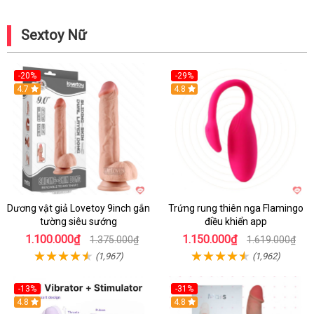
Sextoy Nữ
-20%
-29%
Hot
4.7
Hot
4.8
Dương vật giả Lovetoy 9inch gắn
Trứng rung thiên nga Flamingo
tường siêu sướng
điều khiển app
1.100.000₫
1.150.000₫
1.375.000₫
1.619.000₫
(1,967)
(1,962)
-13%
-31%
4.8
4.8