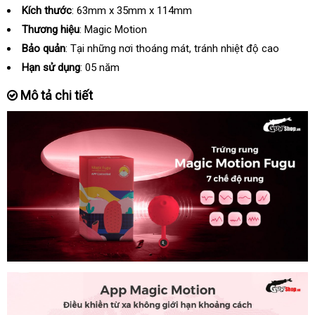
Kích thước
: 63mm x 35mm x 114mm
Thương hiệu
: Magic Motion
Bảo quản
: Tại
tiki
những nơi thoáng mát
sửa
, tránh nhiệt độ cao
chữa
Hạn sử dụng
: 05 năm
Mô tả chi tiết