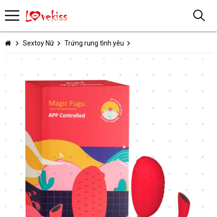
Sextoy Nữ
Trứng rung tình yêu