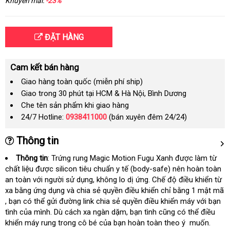
Khuyến mãi:
-23%
ĐẶT HÀNG
Cam kết bán hàng
Giao hàng toàn quốc (miễn phí ship)
Giao trong 30 phút tại HCM & Hà Nội, Bình Dương
Che tên sản phẩm khi giao hàng
24/7 Hotline:
0938411000
(bán xuyên đêm 24/24)
Thông tin
Thông tin
: Trứng rung Magic Motion Fugu Xanh
mini
được làm từ
chất liệu
amazon
được silicon tiêu chuẩn y tế (body-safe) nên hoàn toàn
an toàn
giao
với người sử dụng
Hàn
, không lo dị ứng
nhập
. Chế độ điều khiển từ
xa bằng ứng dụng và chia sẻ quyền điều khiển chỉ bằng 1 mật mã
hàng
Quốc
hàng
link
, bạn có thể gửi đường link chia sẻ quyền điều khiển máy
tốt
với bạn
web
tình
ở
của mình
facebook
. Dù cách xa ngàn dặm
online
, bạn tình
nhập
cũng có thể điều
nhất
khiển máy rung trong cô bé
đâu
mua
của bạn hoàn toàn theo ý muốn.
khẩu