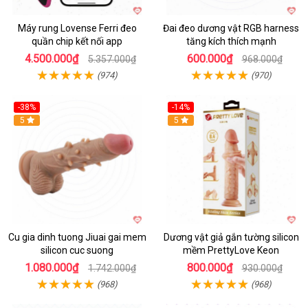
Máy rung Lovense Ferri đeo
Đai đeo dương vật RGB harness
quần chip kết nối app
tăng kích thích mạnh
4.500.000₫
600.000₫
5.357.000₫
968.000₫
(974)
(970)
-38%
-14%
5
5
Cu gia dinh tuong Jiuai gai mem
Dương vật giả gắn tường silicon
silicon cuc suong
mềm PrettyLove Keon
1.080.000₫
800.000₫
1.742.000₫
930.000₫
(968)
(968)