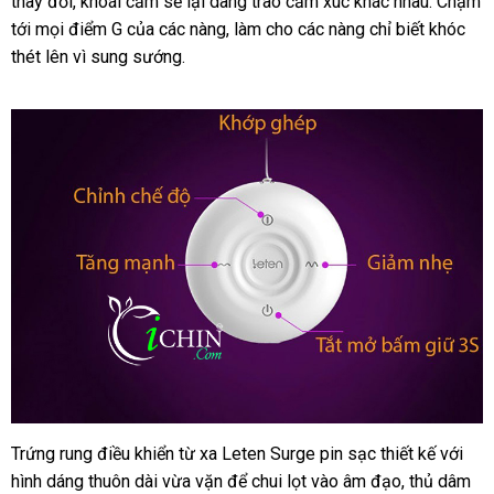
thay đổi
siêu
, khoái cảm
xách
sẽ lại dâng trào cảm xúc khác nhau
động
chợ
. Chạm
tới
mini
mọi điểm G
thị
tự
của
bền
các nàng
tay
nội
, làm cho
amazon
các nàng chỉ biết khóc
thét lên vì sung sướng.
động
địa
Trứng rung điều khiển từ xa Leten Surge pin sạc thiết kế với
hình dáng thuôn dài vừa vặn để chui lọt vào âm đạo
nội
, thủ dâm