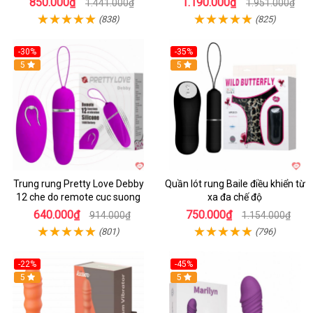
850.000₫
1.190.000₫
1.441.000₫
1.951.000₫
(838)
(825)
-30%
-35%
Hot
5
Hot
5
Trung rung Pretty Love Debby
Quần lót rung Baile điều khiển từ
12 che do remote cuc suong
xa đa chế độ
640.000₫
750.000₫
914.000₫
1.154.000₫
(801)
(796)
-22%
-45%
Hot
5
Hot
5