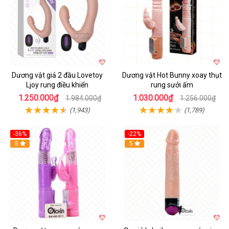
Dương vật giả 2 đầu Lovetoy
Dương vật Hot Bunny xoay thụt
Ljoy rung điều khiển
rung sưởi ấm
1.250.000₫
1.030.000₫
1.984.000₫
1.256.000₫
(1,943)
(1,789)
-36%
-22%
Hot
5
Hot
5