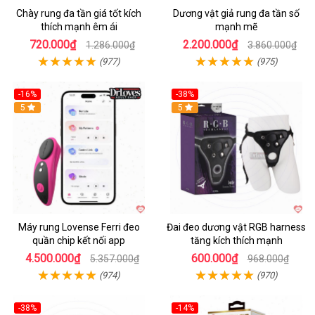
Chày rung đa tần giá tốt kích
Dương vật giả rung đa tần số
thích mạnh êm ái
mạnh mẽ
720.000₫
2.200.000₫
1.286.000₫
3.860.000₫
(977)
(975)
-16%
-38%
Hot
5
Hot
5
Máy rung Lovense Ferri đeo
Đai đeo dương vật RGB harness
quần chip kết nối app
tăng kích thích mạnh
4.500.000₫
600.000₫
5.357.000₫
968.000₫
(974)
(970)
-38%
-14%