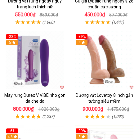
Dương vật rung ngoáy ngụy
Cu giả Lybaile rung ngoáy size
trang kích thích nữ
chuẩn cực sướng
550.000₫
450.000₫
859.000₫
577.000₫
(1,668)
(1,441)
-22%
-39%
Hot
5
Hot
4
May rung Durex V VIBE nho gon
Dương vật Lovetoy 8 inch gắn
da che do
tường siêu mềm
800.000₫
900.000₫
1.026.000₫
1.475.000₫
(1,237)
(1,092)
-6%
-39%
4.6
Hot
5