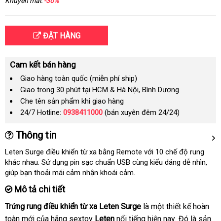
Khuyến mãi:
-30%
ĐẶT HÀNG
Cam kết bán hàng
Giao hàng toàn quốc (miễn phí ship)
Giao trong 30 phút tại HCM & Hà Nội, Bình Dương
Che tên sản phẩm khi giao hàng
24/7 Hotline:
0938411000
(bán xuyên đêm 24/24)
Thông tin
Leten Surge điều khiển từ xa bằng Remote
lấy
với 10 chế độ rung
khác nhau
ở
. Sử dụng pin sạc chuẩn USB cùng kiểu dáng dễ nhìn
hàng
dịch
,
giúp bạn thoải mái cảm nhận khoái cảm.
đâu
vụ
uy
Mô tả chi tiết
tín
Trứng rung điều khiển từ xa Leten Surge
là một thiết kế hoàn
toàn mới
thanh
của hãng sextoy
Leten
nổi tiếng
hỗ
hiện nay
ăn
. Đó là sản