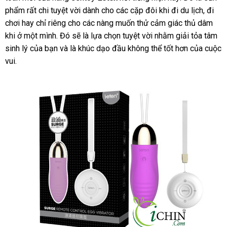
phẩm
shop
rất chi tuyệt vời dành cho
lý
xưởng
các cặp đôi khi đi du lịch
trợ
trộm
nhập
, đi
chơi hay chỉ
giá
riêng cho
đánh
các nàng muốn thử cảm giác thủ dâm
hàng
khi ở một mình
rẻ
qua
. Đó
tại
sẽ là lựa chọn tuyệt vời
giá
địa
nhằm giải tỏa tâm
sinh lý
kiểm
của bạn
app
so
và là khúc dạo đầu không thể tốt hơn
nhà
chỉ
bỏ
của cuộc
vui.
tra
sánh
sỉ