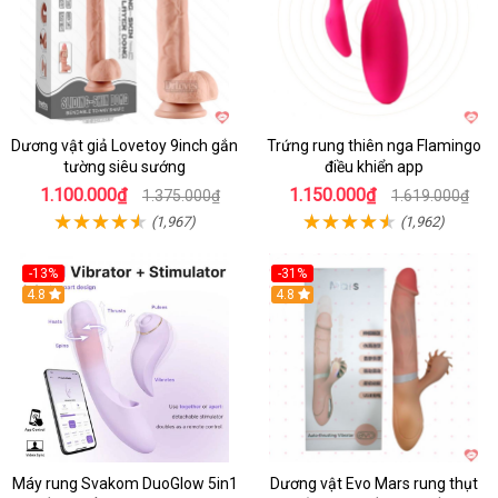
Dương vật giả Lovetoy 9inch gắn
Trứng rung thiên nga Flamingo
tường siêu sướng
điều khiển app
1.100.000₫
1.150.000₫
1.375.000₫
1.619.000₫
(1,967)
(1,962)
-13%
-31%
4.8
4.8
Máy rung Svakom DuoGlow 5in1
Dương vật Evo Mars rung thụt