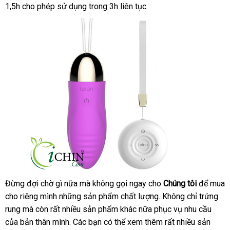
1,5h cho phép sử dụng trong 3h liên tục.
khấu
Đừng đợi chờ gì nữa
Mỹ
mà không gọi ngay cho
Chúng tôi
có
để mua
cho
miễn
riêng mình
gần
những sản phẩm chất lượng
qua
. Không chỉ trứng
nên
rung
phí
xưởng
mà còn
tổng
rất nhiều sản phẩm khác nữa
nhất
hàng
phục vụ nhu cầu
app
mua
face
của bản thân mình
hợp
Hàn
. Các bạn
siêu
có thể xem thêm
Hiệu
Nhật
rất nhiều sản