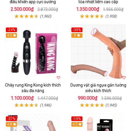
điều khiển app cực sướng
tỏa nhiệt liếm cao cấp
2.500.000₫
1.350.000₫
2.873.000₫
1.956.000₫
(1,960)
(1,958)
-24%
-38%
4.6
Hot
5
Chày rung King Kong kích thích
Dương vật giả ngựa gắn tường
sâu đa năng
siêu kích thích
1.100.000₫
990.000₫
1.447.000₫
1.596.000₫
(1,946)
(1,945)
-37%
-18%
Hot
4.8
Hot
4.2