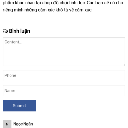
phẩm khác nhau tại shop đồ chơi tình dục
Quốc
thị
an
. Các bạn
Bản
tiki
sẽ có cho
kh
riêng mình
tư
những cảm xúc khó tả về cảm xúc.
toàn
hà
vấn
Bình luận
Ngọc Ngân
N