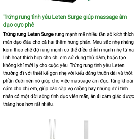
Trứng rung tình yêu Leten Surge giúp massage âm
đạo cực phê
Trứng rung Leten Surge
rung mạnh mẽ nhiều tần số kích thích
màn dạo đầu cho cả hai thêm hưng phấn
tận
. Màu sắc nhẹ nhàng
kèm theo chế độ rung mạnh
nơi
có thể điều chỉnh mạnh nhẹ từ xa
nơi
linh hoạt thích hợp cho chị em sử dụng thử dâm
nào
dịch
,
giá
hoặc tạo
không khí mới lạ cho cuộc yêu
nơi
. Trứng rung tình yêu Leten
vụ
bán
thường đi
tư
với thiết kế gọn nhẹ
nào
nơi
với kiểu dáng thuôn dài
lẻ
thống
và thót
phần đuôi nên nó giúp cho việc massage âm đạo
vấn
nào
cũ
, tăng khoái
kê
cảm cho chị em
tư
, giúp
nhanh
các cặp vợ chồng hay
lừa
những đôi tình
nhân có một đời sống tình dục viên mãn
vấn
nhất
theo
, ân ái cảm giác
đảo
tốt
được
thăng hoa hơn
thảo
rất nhiều.
yêu
nhất
luận
cầu