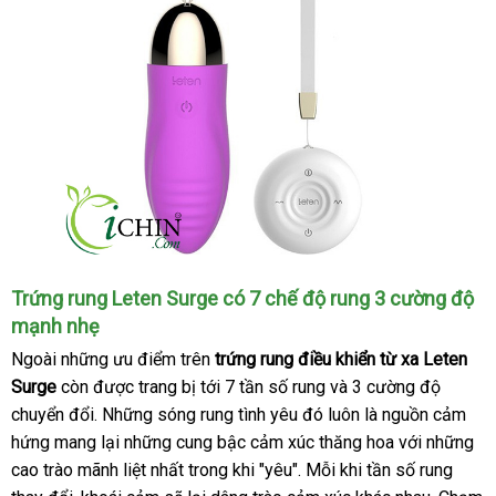
Trứng rung Leten Surge có 7 chế độ rung 3 cường độ
mạnh nhẹ
Ngoài
bình
những ưu điểm trên
trứng rung điều khiển từ xa Leten
Surge
còn
luận
khuyến
được trang bị tới 7 tần số rung
giảm
và 3 cường độ
chuyển đổi
mãi
mini
.
mới
Những sóng rung tình yêu đó luôn là nguồn cảm
giá
hứng mang lại
nhất
ăn
những cung bậc cảm xúc thăng hoa
khuyến
với
tham
những
cao trào mãnh liệt nhất trong khi "yêu"
trộm
tự
. Mỗi khi tần số rung
mãi
khảo