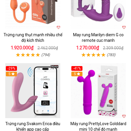
Trứng rung thụt mạnh nhiều chế
May rung Marilyn diem G co
độ kích thích
remote cuc manh
1.920.000₫
1.270.000₫
2.462.000₫
2.309.000₫
(794)
(783)
-29%
-41%
Hot
5
Hot
5
Trứng rung Svakom Erica điều
Máy rung PrettyLove Golddard
khiển app cao cấp
mini 10 chế độ mạnh