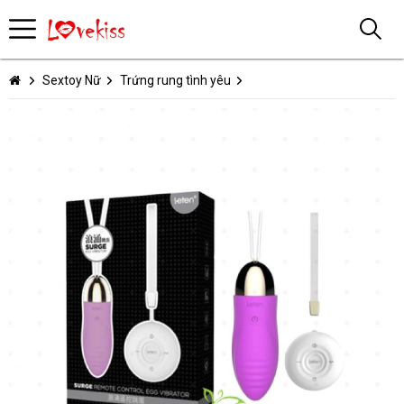
Sextoy Nữ
Trứng rung tình yêu