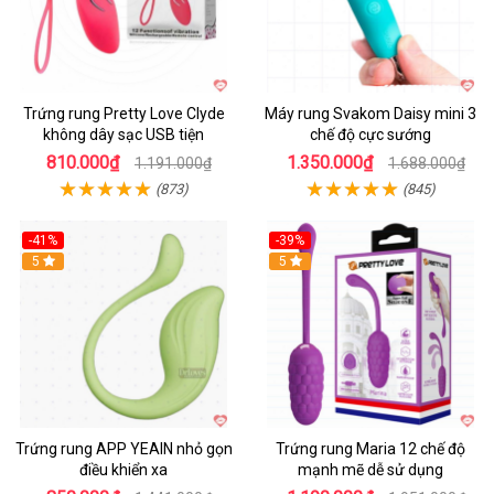
Trứng rung Pretty Love Clyde
Máy rung Svakom Daisy mini 3
không dây sạc USB tiện
chế độ cực sướng
810.000₫
1.350.000₫
1.191.000₫
1.688.000₫
(873)
(845)
-41%
-39%
Hot
5
Hot
5
Trứng rung APP YEAIN nhỏ gọn
Trứng rung Maria 12 chế độ
điều khiển xa
mạnh mẽ dễ sử dụng