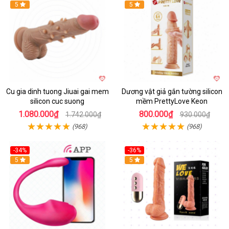
5
5
Cu gia dinh tuong Jiuai gai mem
Dương vật giả gắn tường silicon
silicon cuc suong
mềm PrettyLove Keon
1.080.000₫
800.000₫
1.742.000₫
930.000₫
(968)
(968)
-34%
-36%
5
5