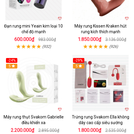
Đạn rung mini Yeain kim loại 10
Máy rung Kissen Kraken hút
chế độ mạnh
rung kích thích mạnh
600.000₫
1.850.000₫
983.000₫
3.136.000₫
(932)
(926)
-24%
-29%
Hot
5
5
Máy rung thụt Svakom Gabrielle
Trứng rung Svakom Ella không
điều khiển xa
dây cao cấp siêu sướng
2.200.000₫
1.800.000₫
2.895.000₫
2.535.000₫