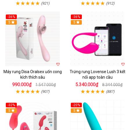
(921)
(912)
-36%
-36%
5
Hot
5
Máy rung Disa Oralsex uốn cong
Trứng rung Lovense Lush 3 kết
kích thích sâu
nối app toàn cầu
990.000₫
5.340.000₫
1.547.000₫
8.344.000₫
(907)
(887)
-32%
-20%
5
5