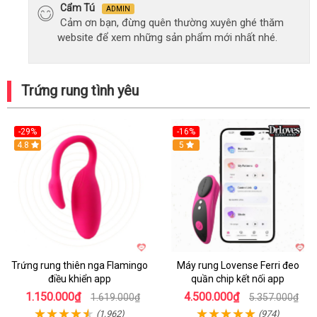
Cẩm Tú
ADMIN
Cảm ơn bạn, đừng quên thường xuyên ghé thăm
website để xem những sản phẩm mới nhất nhé.
Trứng rung tình yêu
-29%
-16%
Hot
4.8
Hot
5
Trứng rung thiên nga Flamingo
Máy rung Lovense Ferri đeo
điều khiển app
quần chip kết nối app
1.150.000₫
4.500.000₫
1.619.000₫
5.357.000₫
(1,962)
(974)