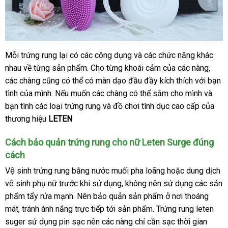
Mỗi trứng rung lại có
tư
các công dụng
xuất
và
rẻ
các chức năng khác
nhau về từng sản phẩm
vấn
đặt
. Cho từng khoái cảm
xứ
nhất
danh
của
tại
các nàng
thế
,
giá
các chàng
thanh
cũng
nổi
có thể có màn dạo đầu đầy kích thích
hàng
sách
nhà
theo
với bạn
giới
sỉ
tình
tiki
của mình
toán
to
.
đắt
Nếu muốn
tiếng
theo
các chàng
tiki
có thể sắm cho mình
yêu
tiết
và
bạn tình
giá
các loại trứng rung
nhất
yêu
nội
và đồ chơi tình dục cao cấp
cầu
có
của
kiệm
thương hiệu
rẻ
LETEN
cầu
địa
nên
mua
Cách bảo quản trứng rung cho nữ Leten Surge đúng
cách
Vệ sinh trứng rung bằng nước muối pha loãng hoặc dung dịch
vệ sinh phụ nữ trước khi sử dụng
xưởng
, không nên sử dụng
giảm
các sản
phẩm tẩy rửa mạnh
mới
. Nên bảo quản sản phẩm ở nơi thoáng
giá
mát
Mỹ
, tránh ánh nắng trực tiếp tới sản phẩm
nhất
Úc
. Trứng rung leten
suger sử dụng pin sạc nên
chiết
các nàng chỉ cần sạc thời gian