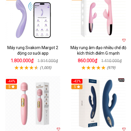
Máy rung Svakom Margot 2
Máy rung âm đạo nhiều chế độ
động cơ sưởi app
kích thích điểm G mạnh
1.800.000₫
860.000₫
1.914.000₫
1.410.000₫
(1,005)
(979)
-44%
-43%
Hot
5
Hot
5