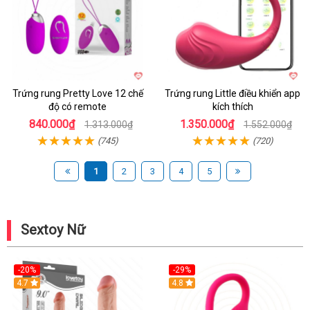
Trứng rung Pretty Love 12 chế
Trứng rung Little điều khiển app
độ có remote
kích thích
840.000₫
1.350.000₫
1.313.000₫
1.552.000₫
(745)
(720)
1
2
3
4
5
Sextoy Nữ
-20%
-29%
Hot
4.7
Hot
4.8