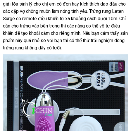
giải tỏa sinh lý cho chị em cô đơn hay kích thích dạo đầu cho
địa
các cặp vợ chồng muốn làm nóng tình yêu. Trứng rung Leten
Surge có remote điều khiển từ xa khoảng cách dưới 10m
giá
. Chỉ
cần cho trứng vào bên trong
voucher
thì
shopee
các nàng co thể vô tư điều
bán
khiển
đánh
để tạo khoái cảm cho
amazon
riêng mình
sản
.
nước
Nếu bạn cảm thấy sản
lẻ
phẩm này
giá
thông
quá nhỏ so
hàng
với bạn
hướng
thì
đẹp
có thể thử trải nghiệm dòng
xuất
ngoài
trứng rung không dây có lưỡi.
minh
Hiệu
dẫn