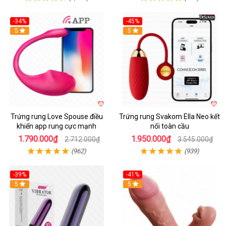
-34%
-45%
5
Hot
5
Trứng rung Love Spouse điều
Trứng rung Svakom Ella Neo kết
khiển app rung cực mạnh
nối toàn cầu
1.790.000₫
1.950.000₫
2.712.000₫
3.545.000₫
(962)
(939)
-39%
-41%
Hot
5
Hot
5