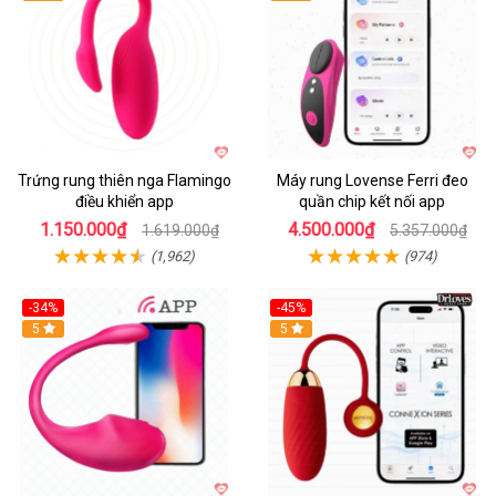
Trứng rung thiên nga Flamingo
Máy rung Lovense Ferri đeo
điều khiển app
quần chip kết nối app
1.150.000₫
4.500.000₫
1.619.000₫
5.357.000₫
(1,962)
(974)
-34%
-45%
5
Hot
5