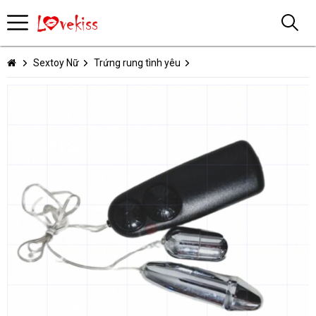
Sextoy Nữ
Trứng rung tình yêu