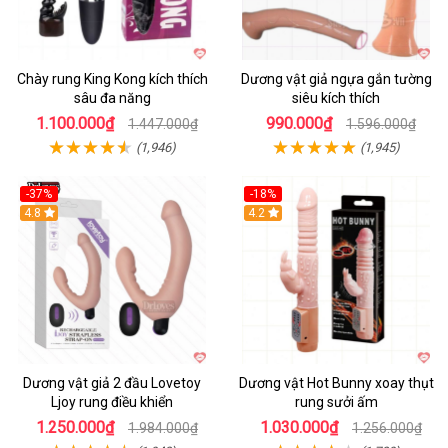
Chày rung King Kong kích thích
Dương vật giả ngựa gắn tường
sâu đa năng
siêu kích thích
1.100.000₫
990.000₫
1.447.000₫
1.596.000₫
(1,946)
(1,945)
-37%
-18%
Hot
4.8
Hot
4.2
Dương vật giả 2 đầu Lovetoy
Dương vật Hot Bunny xoay thụt
Ljoy rung điều khiển
rung sưởi ấm
1.250.000₫
1.030.000₫
1.984.000₫
1.256.000₫