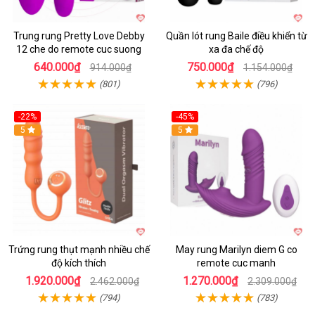
Trung rung Pretty Love Debby
Quần lót rung Baile điều khiển từ
12 che do remote cuc suong
xa đa chế độ
640.000₫
750.000₫
914.000₫
1.154.000₫
(801)
(796)
-22%
-45%
Hot
5
Hot
5
Trứng rung thụt mạnh nhiều chế
May rung Marilyn diem G co
độ kích thích
remote cuc manh
1.920.000₫
1.270.000₫
2.462.000₫
2.309.000₫
(794)
(783)