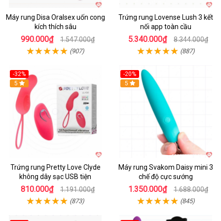
Máy rung Disa Oralsex uốn cong
Trứng rung Lovense Lush 3 kết
kích thích sâu
nối app toàn cầu
990.000₫
5.340.000₫
1.547.000₫
8.344.000₫
(907)
(887)
-32%
-20%
5
5
Trứng rung Pretty Love Clyde
Máy rung Svakom Daisy mini 3
không dây sạc USB tiện
chế độ cực sướng
810.000₫
1.350.000₫
1.191.000₫
1.688.000₫
(873)
(845)