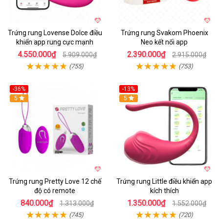
Trứng rung Lovense Dolce điều
Trứng rung Svakom Phoenix
khiển app rung cực mạnh
Neo kết nối app
4.550.000₫
2.390.000₫
5.909.000₫
2.915.000₫
(755)
(753)
-36%
-13%
5
Hot
5
Trứng rung Pretty Love 12 chế
Trứng rung Little điều khiển app
độ có remote
kích thích
840.000₫
1.350.000₫
1.313.000₫
1.552.000₫
(745)
(720)