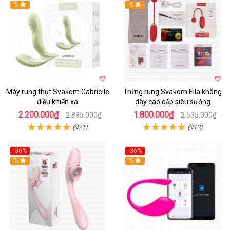
Hot
5
5
Máy rung thụt Svakom Gabrielle
Trứng rung Svakom Ella không
điều khiển xa
dây cao cấp siêu sướng
2.200.000₫
1.800.000₫
2.895.000₫
2.535.000₫
(921)
(912)
-36%
-36%
5
Hot
5