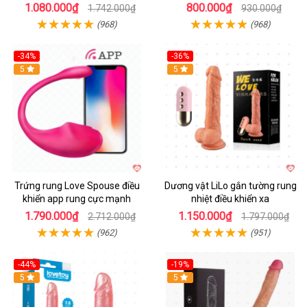
1.080.000₫
800.000₫
1.742.000₫
930.000₫
(968)
(968)
-34%
-36%
5
5
Trứng rung Love Spouse điều
Dương vật LiLo gắn tường rung
khiển app rung cực mạnh
nhiệt điều khiển xa
1.790.000₫
1.150.000₫
2.712.000₫
1.797.000₫
(962)
(951)
-44%
-19%
Hot
5
Hot
5