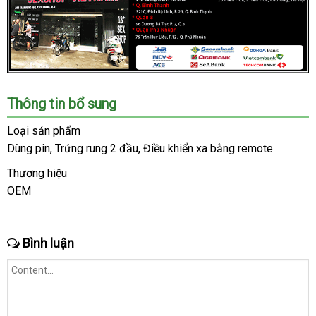
Chúng
Thông tin bổ sung
tôi
là
Loại sản phẩm
hệ
Dùng pin
sửa
, Trứng rung 2 đầu
tự
, Điều khiển xa bằng remote
thống
chữa
động
Shop
Thương hiệu
lớn
OEM
vệ
,
sinh
uy
tín
Bình luận
trong
ngành
đồ
chơi
người