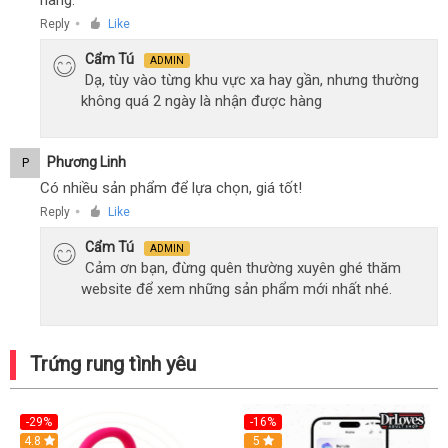
hàng.
Reply
Like
●
Cẩm Tú
ADMIN
Dạ, tùy vào từng khu vực xa hay gần, nhưng thường
không quá 2 ngày là nhận được hàng
Phương Linh
P
Có nhiều sản phẩm để lựa chọn, giá tốt!
Reply
Like
●
Cẩm Tú
ADMIN
Cảm ơn bạn, đừng quên thường xuyên ghé thăm
website để xem những sản phẩm mới nhất nhé.
Trứng rung tình yêu
-29%
-16%
Hot
4.8
Hot
5