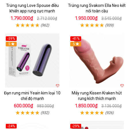
Trứng rung Love Spouse điều
Trứng rung Svakom Ella Neo kết
khiển app rung cực mạnh
nối toàn cầu
1.790.000₫
1.950.000₫
2.712.000₫
3.545.000₫
(962)
(939)
-39%
-41%
Hot
5
Hot
5
Đạn rung mini Yeain kim loại 10
Máy rung Kissen Kraken hút
chế độ mạnh
rung kích thích mạnh
600.000₫
1.850.000₫
983.000₫
3.136.000₫
(932)
(926)
-24%
-29%