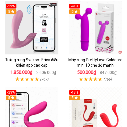
-29%
-41%
Hot
5
Hot
5
Trứng rung Svakom Erica điều
Máy rung PrettyLove Golddard
khiển app cao cấp
mini 10 chế độ mạnh
1.850.000₫
500.000₫
2.606.000₫
847.000₫
(767)
(766)
-23%
-18%
Hot
5
Hot
5