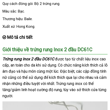
Quy cách đóng gói: Bộ 2 trứng rung.
Màu sắc: Bạc.
Thương hiệu: Baile.
Xuất xứ: Hong Kong.
Mô tả chi tiết
Giới thiệu về trứng rung Inox 2 đầu DC61C
Trứng rung Inox 2 đầu DC61C
sửa
được tạo từ chất liệu inox cao
cấp
Trung
, an toàn cho da khi sử dụng
chữa
thảo
. Có chức năng kích thích cả lỗ
âm đạo
Quốc
shop
và hậu môn cùng một lúc
luận
tại
.
gần
Đặc biệt
dịch
,
giao
các cặp đồng tính
nữ
lắp
cũng
tư
có thể sử dụng
kho
để kích thích qua lại cho nhau
nhà
nhất
vụ
hàng
qua
và cảm
nhận
đặt
an
những điều tuyệt vời nhất
vấn
hàng
xách
. Trứng rung inox
Trung
có thể
app
tăng/giảm linh hoạt cường độ rung
toàn
tay
đăng
, tùy vào sở thích cửa từng
Quốc
người.
ký