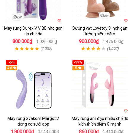
May rung Durex V VIBE nho gon
Dương vật Lovetoy 8 inch gắn
da che do
tường siêu mềm
800.000₫
900.000₫
1.026.000₫
1.475.000₫
(1,237)
(1,092)
-6%
-39%
4.6
Hot
5
Máy rung Svakom Margot 2
Máy rung âm đạo nhiều chế độ
động cơ sưởi app
kích thích điểm G mạnh
1.800.000₫
860.000₫
1.914.000₫
1.410.000₫