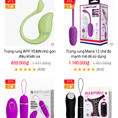
-41%
-39%
Hot
5
Hot
5
Trứng rung APP YEAIN nhỏ gọn
Trứng rung Maria 12 chế độ
điều khiển xa
mạnh mẽ dễ sử dụng
850.000₫
1.190.000₫
1.441.000₫
1.951.000₫
(838)
(825)
-30%
-35%
Hot
5
Hot
5