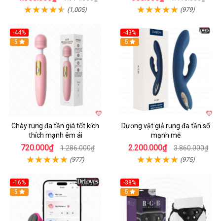
(1,005)
(979)
-44%
-43%
Hot
5
Hot
5
Chày rung đa tần giá tốt kích
Dương vật giả rung đa tần số
thích mạnh êm ái
mạnh mẽ
720.000₫
2.200.000₫
1.286.000₫
3.860.000₫
(977)
(975)
-16%
-38%
Hot
5
Hot
5