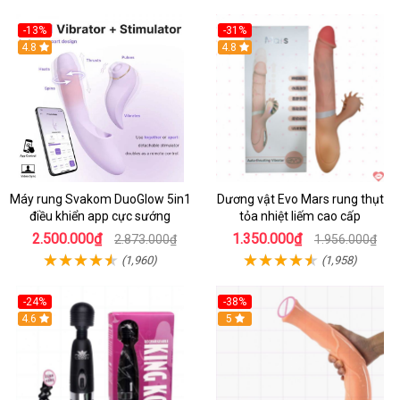
-13%
-31%
4.8
4.8
Máy rung Svakom DuoGlow 5in1
Dương vật Evo Mars rung thụt
điều khiển app cực sướng
tỏa nhiệt liếm cao cấp
2.500.000₫
1.350.000₫
2.873.000₫
1.956.000₫
(1,960)
(1,958)
-24%
-38%
4.6
Hot
5