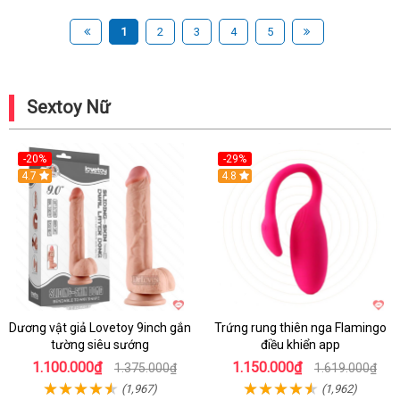
1
2
3
4
5
Sextoy Nữ
-20%
-29%
Hot
4.7
Hot
4.8
Dương vật giả Lovetoy 9inch gắn
Trứng rung thiên nga Flamingo
tường siêu sướng
điều khiển app
1.100.000₫
1.150.000₫
1.375.000₫
1.619.000₫
(1,967)
(1,962)