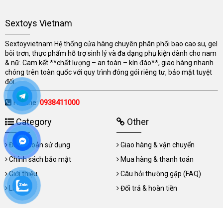
Sextoys Vietnam
Sextoyvietnam Hệ thống cửa hàng chuyên phân phối bao cao su, gel
bôi trơn, thực phẩm hỗ trợ sinh lý và đa dạng phụ kiện dành cho nam
& nữ. Cam kết **chất lượng – an toàn – kín đáo**, giao hàng nhanh
chóng trên toàn quốc với quy trình đóng gói riêng tư, bảo mật tuyệt
đối.
Hotline:
0938411000
Category
Other
Điều khoản sử dụng
Giao hàng & vận chuyển
Chính sách bảo mật
Mua hàng & thanh toán
Giới thiệu
Câu hỏi thường gặp (FAQ)
Liên hệ
Đổi trả & hoàn tiền