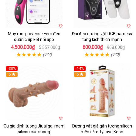
Máy rung Lovense Ferri đeo
Đai đeo dương vật RGB harness
quần chip kết nối app
tăng kích thích mạnh
4.500.000₫
600.000₫
5.357.000₫
968.000₫
(974)
(970)
-38%
-14%
5
5
Cu gia dinh tuong Jiuai gai mem
Dương vật giả gắn tường silicon
silicon cuc suong
mềm PrettyLove Keon