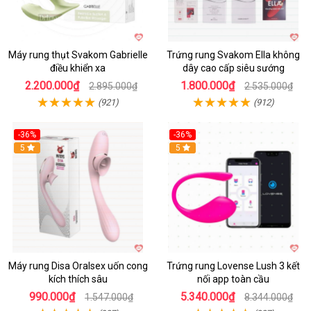
Máy rung thụt Svakom Gabrielle
Trứng rung Svakom Ella không
điều khiển xa
dây cao cấp siêu sướng
2.200.000₫
1.800.000₫
2.895.000₫
2.535.000₫
(921)
(912)
-36%
-36%
5
Hot
5
Máy rung Disa Oralsex uốn cong
Trứng rung Lovense Lush 3 kết
kích thích sâu
nối app toàn cầu
990.000₫
5.340.000₫
1.547.000₫
8.344.000₫