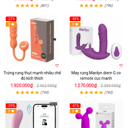
(801)
(796)
-22%
-45%
Hot
5
Hot
5
Trứng rung thụt mạnh nhiều chế
May rung Marilyn diem G co
độ kích thích
remote cuc manh
1.920.000₫
1.270.000₫
2.462.000₫
2.309.000₫
(794)
(783)
-29%
-41%
Hot
5
Hot
5