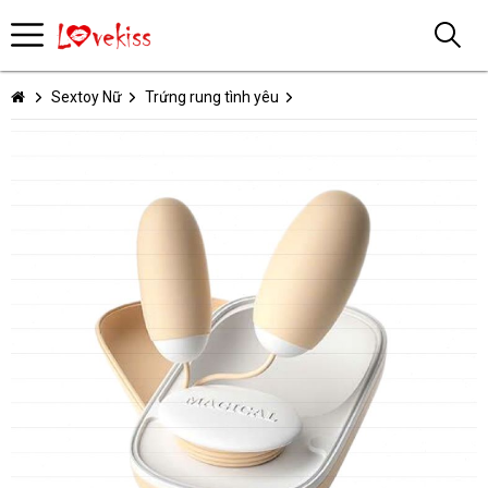
Sextoy Nữ
Trứng rung tình yêu