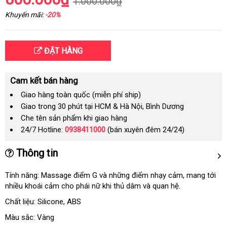
1.000.000₫
Khuyến mãi:
-20%
ĐẶT HÀNG
Cam kết bán hàng
Giao hàng toàn quốc (miễn phí ship)
Giao trong 30 phút tại HCM & Hà Nội, Bình Dương
Che tên sản phẩm khi giao hàng
24/7 Hotline:
0938411000
(bán xuyên đêm 24/24)
Thông tin
Tính năng: Massage điểm G
to
và
hàng
những điểm nhạy cảm
lớn
, mang tới
nhiều khoái cảm cho phái nữ khi thủ dâm
nhái
Đài
và quan hệ.
Loan
Chất liệu: Silicone
giá
, ABS
bán
Màu sắc: Vàng