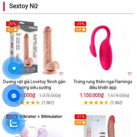
Sextoy Nữ
-20%
-29%
Hot
4.7
Hot
4.8
Dương vật giả Lovetoy 9inch gắn
Trứng rung thiên nga Flamingo
tường siêu sướng
điều khiển app
1.100.000₫
1.150.000₫
1.375.000₫
1.619.000₫
(1,967)
(1,962)
-13%
-31%
4.8
4.8