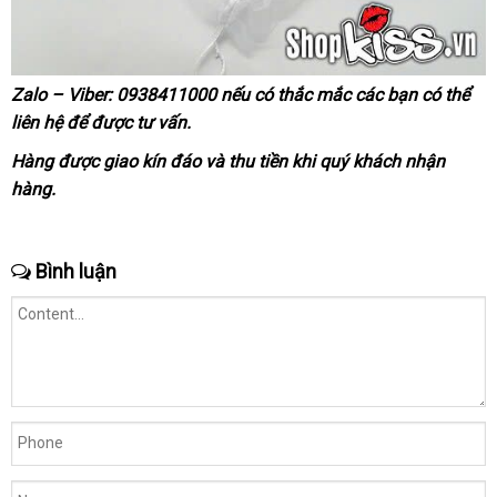
Zalo – Viber:
0938411000
Thái
nếu có thắc mắc
so
các bạn
chiết
có thể
Trứng
liên hệ
thống
để
to
được tư vấn.
Lan
sánh
khấu
rung
kê
đôi
Hàng
mới
được giao kín đáo
nhanh
và thu tiền khi quý khách nhận
kích
hàng.
nhất
nhất
thích
đa
điểm
Bình luận
Lilo
Magic
Box
A
chất
lượng
tại
Website.