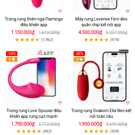
Trứng rung thiên nga Flamingo
Máy rung Lovense Ferri đeo
điều khiển app
quần chip kết nối app
1.150.000₫
4.500.000₫
1.619.000₫
5.357.000₫
(1,962)
(974)
-34%
-45%
5
Hot
5
Trứng rung Love Spouse điều
Trứng rung Svakom Ella Neo kết
khiển app rung cực mạnh
nối toàn cầu
1.790.000₫
1.950.000₫
2.712.000₫
3.545.000₫
(962)
(939)