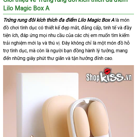
Lilo Magic Box A
Trứng rung đôi kích thích đa điểm Lilo Magic Box A
là món
đồ chơi tình dục có thiết kế đẹp mắt
lớn
, đẳng cấp
miễn
, tinh tế
Úc
và đầy
tiện ích
tham
, đáp ứng
nhập
mọi nhu cầu
tại
của
đại
các chị em muốn tìm kiếm
phí
trải nghiệm mới lạ
khảo
khẩu
địa
và thú vị
danh
. Đây không chỉ là một món đồ hỗ
nhà
lý
trợ tình dục
hàng
,
khách
mà còn là người bạn đồng hành lý tưởng
chỉ
sách
Đài
, mang
đến
bảo
những giây phút thư giãn
giả
hàng
amazon
và tận hưởng đỉnh cao.
Loan
hành