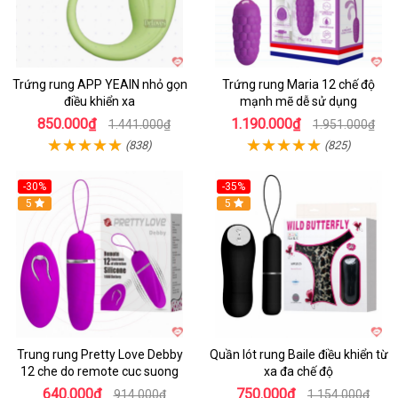
Trứng rung APP YEAIN nhỏ gọn
Trứng rung Maria 12 chế độ
điều khiển xa
mạnh mẽ dễ sử dụng
850.000₫
1.190.000₫
1.441.000₫
1.951.000₫
(838)
(825)
-30%
-35%
Hot
5
Hot
5
Trung rung Pretty Love Debby
Quần lót rung Baile điều khiển từ
12 che do remote cuc suong
xa đa chế độ
640.000₫
750.000₫
914.000₫
1.154.000₫