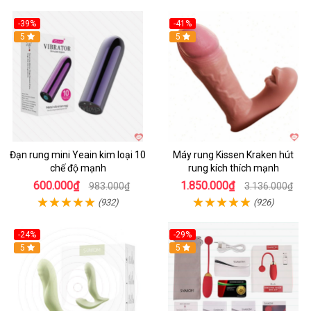
-39%
-41%
Hot
5
Hot
5
Đạn rung mini Yeain kim loại 10
Máy rung Kissen Kraken hút
chế độ mạnh
rung kích thích mạnh
600.000₫
1.850.000₫
983.000₫
3.136.000₫
(932)
(926)
-24%
-29%
Hot
5
5