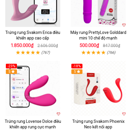
Trứng rung Svakom Erica điều
Máy rung PrettyLove Golddard
khiển app cao cấp
mini 10 chế độ mạnh
1.850.000₫
500.000₫
2.606.000₫
847.000₫
(767)
(766)
-23%
-18%
Hot
5
Hot
5
Trứng rung Lovense Dolce điều
Trứng rung Svakom Phoenix
khiển app rung cực mạnh
Neo kết nối app