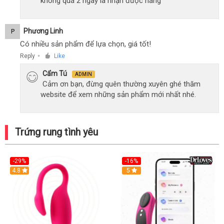
không quá 2 ngày là nhận được hàng
Phương Linh
P
Có nhiều sản phẩm để lựa chọn, giá tốt!
Reply
Like
●
Cẩm Tú
ADMIN
Cảm ơn bạn, đừng quên thường xuyên ghé thăm
website để xem những sản phẩm mới nhất nhé.
Trứng rung tình yêu
-29%
-16%
Hot
4.8
Hot
5