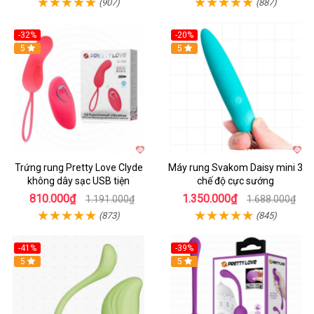
(907)
(887)
-32%
-20%
5
5
Trứng rung Pretty Love Clyde
Máy rung Svakom Daisy mini 3
không dây sạc USB tiện
chế độ cực sướng
810.000₫
1.350.000₫
1.191.000₫
1.688.000₫
(873)
(845)
-41%
-39%
Hot
5
Hot
5