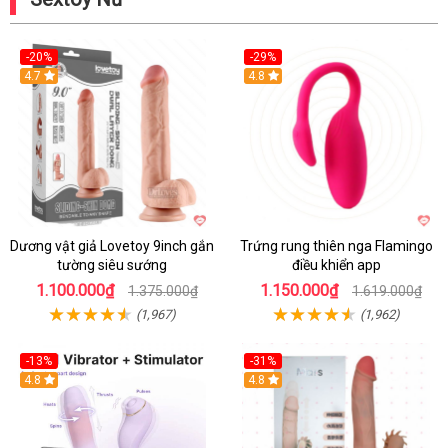
-20%
-29%
Hot
4.7
Hot
4.8
Dương vật giả Lovetoy 9inch gắn
Trứng rung thiên nga Flamingo
tường siêu sướng
điều khiển app
1.100.000₫
1.150.000₫
1.375.000₫
1.619.000₫
(1,967)
(1,962)
-13%
-31%
4.8
4.8