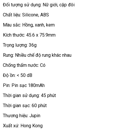
thỏ
luận
Đối tượng sử dụng: Nữ giới
xưởng
, cặp đôi
Jupin
có
Chất liệu: Silicone
phân
, ABS
nhiều
phối
Màu sắc: Hồng
tham
, xanh
an
, kem
màu
khảo
toàn
sắc
Kích thước: 45.6 x 75.9mm
kẹo
Trọng lượng: 36g
ngọt
dành
Rung: Nhiều chế độ rung khác nhau
cho
cao
các
Chống thấm nước: Có
cấp
bạn
Độ ồn: < 50 dB
gái.
Pin: Pin sạc 180mAh
Thời gian sử dụng: 45 phút
Thời gian sạc: 60 phút
Thương hiệu: Jupin
Xuất xứ: Hong Kong