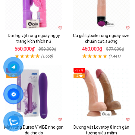
Dương vật rung ngoáy ngụy
Cu giả Lybaile rung ngoáy size
trang kích thích nữ
chuẩn cực sướng
550.000₫
450.000₫
859.000₫
577.000₫
(1,668)
(1,441)
-22%
-39%
Hot
5
Hot
4
May rung Durex V VIBE nho gon
Dương vật Lovetoy 8 inch gắn
da che do
tường siêu mềm