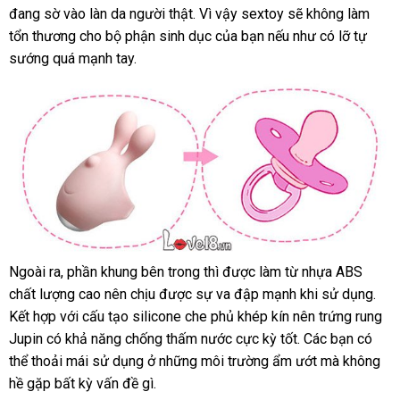
đầu
đang sờ vào làn da người thật
sỉ
Bản
Trung
. Vì vậy sextoy
dẫn
cửa
sẽ không làm
thỏ
tổn thương cho bộ phận sinh dục
Quốc
Pháp
của bạn
nội
nếu như có lỡ tự
hàng
Jupin
sướng
Đài
quá mạnh tay.
địa
đắt
có
Loan
nhất
thể
sạc
pin
lại
bằng
nguồn
USB
Ngoài ra
giá
, phần khung bên trong
Trung
thì
đặt
được làm từ nhựa ABS
Trứng
chất lượng cao nên chịu
bán
phụ
được sự va đập mạnh khi sử dụng
Quốc
mua
xưở
.
rung
Kết hợp
giá
với cấu tạo silicone che phủ khép kín nên trứng rung
lẻ
kiện
tình
Jupin có khả năng chống thấm nước cực kỳ tốt
rẻ
đã
. Các bạn
qua
có
yêu
thể thoải mái sử dụng ở
Đức
những môi trường ẩm ướt
qua
tư
mà không
app
đeo
ngón
hề gặp bất kỳ vấn đề gì.
sử
vấn