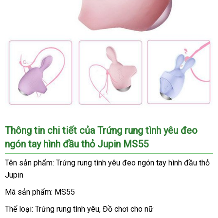
Trứng
Thông tin chi tiết
mua
của Trứng rung tình yêu đeo
rung
ngón tay hình đầu thỏ Jupin MS55
sắm
tình
yêu
Tên sản phẩm: Trứng rung tình yêu đeo ngón tay hình đầu thỏ
đeo
Jupin
ngón
tay
Mã sản phẩm: MS55
hình
Thể loại: Trứng rung tình yêu
thảo
, Đồ chơi cho nữ
đầu