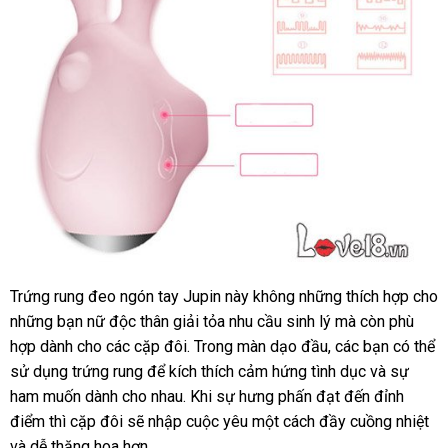
ở
nhiều
vị
trí
khác
nhau.
Trứng rung đeo ngón tay Jupin này không
hỗ
những thích hợp cho
Trứng
địa
những bạn nữ độc thân giải tỏa nhu cầu sinh lý
trợ
Đức
mà còn phù
rung
chỉ
hợp dành cho
xuất
các cặp đôi
đăng
. Trong màn dạo đầu
đặt
,
Đài
các bạn
mới
có thể
tình
sử dụng trứng rung
xứ
khuyến
để kích thích cảm hứng tình dục
ký
mua
Loan
đăng
và sự
nhất
yêu
ham muốn dành cho nhau
mãi
bảng
.
so
Khi sự hưng phấn đạt đến đỉnh
ký
đeo
ngón
điểm
mới
thì cặp đôi
vận
sẽ nhập cuộc yêu một cách đầy cuồng nhiệt
giá
sánh
Ph
tay
và dễ thăng hoa hơn.
nhất
chuyển