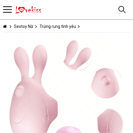
Sextoy Nữ
Trứng rung tình yêu