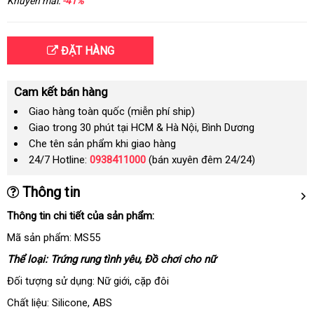
Khuyến mãi:
-41%
ĐẶT HÀNG
Cam kết bán hàng
Giao hàng toàn quốc (miễn phí ship)
Giao trong 30 phút tại HCM & Hà Nội, Bình Dương
Che tên sản phẩm khi giao hàng
24/7 Hotline:
0938411000
(bán xuyên đêm 24/24)
Thông tin
Thông tin chi tiết
Úc
của sản phẩm:
Mã sản phẩm: MS55
Thể loại: Trứng rung tình yêu
mới
, Đồ chơi cho nữ
nhất
Đối tượng sử dụng: Nữ giới
thương
, cặp đôi
hiệu
Chất liệu: Silicone
khuyến
, ABS