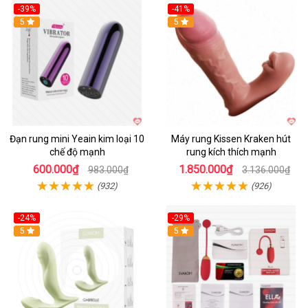
-39%
-41%
Hot
5
Hot
5
Đạn rung mini Yeain kim loại 10
Máy rung Kissen Kraken hút
chế độ mạnh
rung kích thích mạnh
600.000₫
1.850.000₫
983.000₫
3.136.000₫
(932)
(926)
-24%
-29%
Hot
5
5