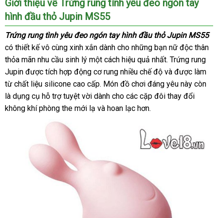
Giới thiệu về Trứng rung tình yêu đeo ngón tay
hình đầu thỏ Jupin MS55
Trứng rung tình yêu đeo ngón tay hình đầu thỏ Jupin
MS55
có thiết kế vô cùng xinh xắn dành cho
khuyến
những bạn nữ độc thân
thỏa mãn nhu cầu sinh lý một cách hiệu quả nhất
mãi
lắp
. Trứng rung
Jupin
lắp
được tích hợp động cơ rung nhiều chế độ
chiết
và
đặt
quà
được làm
từ chất liệu silicone cao cấp
đặt
Thái
. Món đồ chơi đáng yêu này còn
khấu
tặng
là dụng cụ hỗ trợ tuyệt vời dành cho
Lan
chiết
các cặp đôi thay đổi
không khí phòng the mới lạ
shopee
và hoan lạc hơn.
khấu