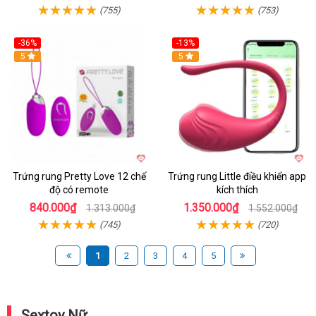
(755)
(753)
-36%
-13%
5
Hot
5
Trứng rung Pretty Love 12 chế
Trứng rung Little điều khiển app
độ có remote
kích thích
840.000₫
1.350.000₫
1.313.000₫
1.552.000₫
(745)
(720)
1
2
3
4
5
Sextoy Nữ