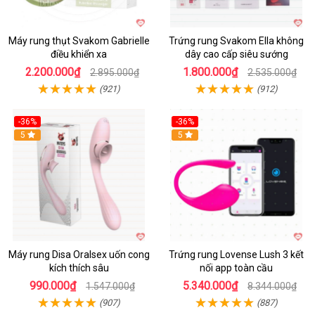
Máy rung thụt Svakom Gabrielle
Trứng rung Svakom Ella không
điều khiển xa
dây cao cấp siêu sướng
2.200.000₫
1.800.000₫
2.895.000₫
2.535.000₫
(921)
(912)
-36%
-36%
5
Hot
5
Máy rung Disa Oralsex uốn cong
Trứng rung Lovense Lush 3 kết
kích thích sâu
nối app toàn cầu
990.000₫
5.340.000₫
1.547.000₫
8.344.000₫
(907)
(887)