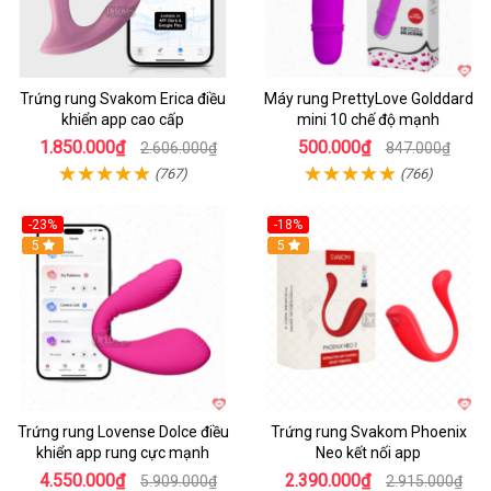
Trứng rung Svakom Erica điều
Máy rung PrettyLove Golddard
khiển app cao cấp
mini 10 chế độ mạnh
1.850.000₫
500.000₫
2.606.000₫
847.000₫
(767)
(766)
-23%
-18%
Hot
5
Hot
5
Trứng rung Lovense Dolce điều
Trứng rung Svakom Phoenix
khiển app rung cực mạnh
Neo kết nối app
4.550.000₫
2.390.000₫
5.909.000₫
2.915.000₫