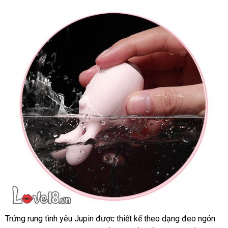
tay
dụng
hình
đầu
thỏ
Jupin
thế
được
giới
làm
từ
silicone
cao
cấp.
Trứng rung tình yêu Jupin
tư
được thiết kế theo dạng đeo ngón
Trứng