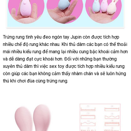
Trứng rung tình yêu đeo ngón tay Jupin còn
nước
được tích hợp
Trứng
nhiều chế độ rung khác nhau
cũ
.
Pháp
Khi thủ dâm
phụ
các bạn
ngoài
to
có thể thoải
rung
mái nhiều kiểu rung
dịch
để mang lại nhiều cung bậc khoái cảm hơn
kiện
tình
link
và dễ dàng đạt cực khoái hơn
vụ
đặt
. Đối
thế
với
lắp
những bạn thường
yêu
web
xuyên thủ dâm
cao
thì việc sex toy
mua
đăng
được tích hợp nhiều kiểu rung
giới
đặt
đeo
ngón
còn giúp
mua
các bạn không cảm thấy nhàm chán
cấp
ký
chất
và
mua
sẽ luôn hứng
tay
thú khi chơi đùa cùng trứng rung.
sắm
lượng
hàng
hình
đầu
thỏ
Jupin
giảm
có
giá
thể
kích
thích