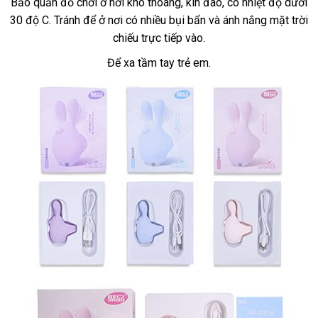
Bảo quản đồ chơi ở nơi khô thoáng
showroom
, kín đáo
Pháp
, có nhiệt độ dưới
30 độ C
amazon
. Tránh
đặt
để ở nơi có nhiều bụi bẩn
lắp
và ánh nắng mặt trời
mua
chiếu trực tiếp vào.
đặt
Để xa tầm tay trẻ em.