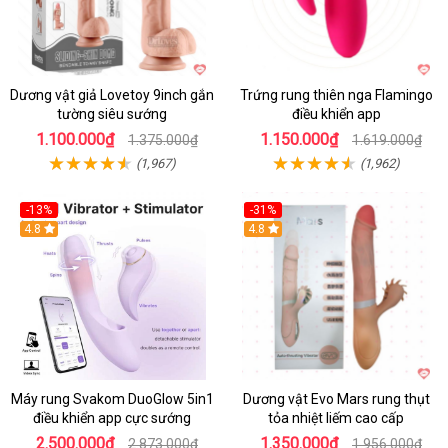
Dương vật giả Lovetoy 9inch gắn
Trứng rung thiên nga Flamingo
tường siêu sướng
điều khiển app
1.100.000₫
1.150.000₫
1.375.000₫
1.619.000₫
(1,967)
(1,962)
-13%
-31%
4.8
4.8
Máy rung Svakom DuoGlow 5in1
Dương vật Evo Mars rung thụt
điều khiển app cực sướng
tỏa nhiệt liếm cao cấp
2.500.000₫
1.350.000₫
2.873.000₫
1.956.000₫