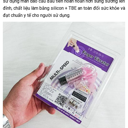
sử dụng màn dao cấu đầu tiên hoàn hoản hơn sung sướng lên
bán
mua
đỉnh
tự
, chất liệu làm bằng silicon + TBE an toàn đối sức khỏe
tốt
và
đạt chuẩn y tế cho người sử dụng.
động
nhấ