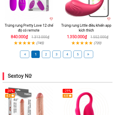
Trứng rung Pretty Love 12 chế
Trứng rung Little điều khiển app
độ có remote
kích thích
840.000₫
1.350.000₫
1.313.000₫
1.552.000₫
(745)
(720)
1
2
3
4
5
Sextoy Nữ
-20%
-29%
Hot
4.7
Hot
4.8