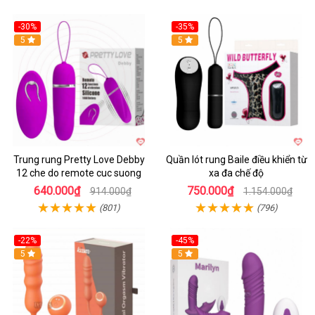
-30%
-35%
Hot
5
Hot
5
Trung rung Pretty Love Debby
Quần lót rung Baile điều khiển từ
12 che do remote cuc suong
xa đa chế độ
640.000₫
750.000₫
914.000₫
1.154.000₫
(801)
(796)
-22%
-45%
Hot
5
Hot
5