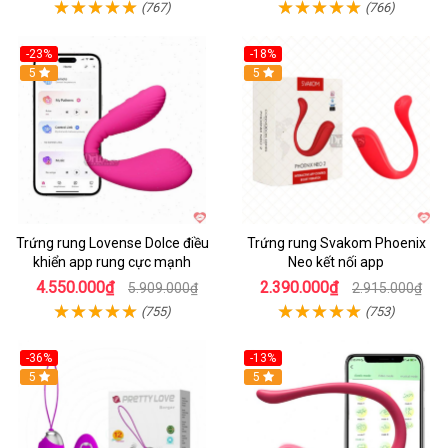
(767)
(766)
-23%
-18%
Hot
5
Hot
5
Trứng rung Lovense Dolce điều
Trứng rung Svakom Phoenix
khiển app rung cực mạnh
Neo kết nối app
4.550.000₫
2.390.000₫
5.909.000₫
2.915.000₫
(755)
(753)
-36%
-13%
5
Hot
5