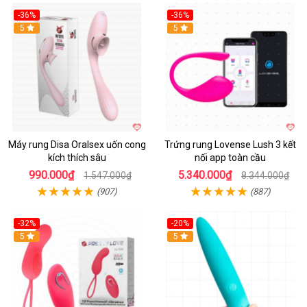
-36%
-36%
5
Hot
5
Máy rung Disa Oralsex uốn cong
Trứng rung Lovense Lush 3 kết
kích thích sâu
nối app toàn cầu
990.000₫
5.340.000₫
1.547.000₫
8.344.000₫
(907)
(887)
-32%
-20%
5
5