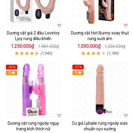
Dương vật giả 2 đầu Lovetoy
Dương vật Hot Bunny xoay thụt
Ljoy rung điều khiển
rung sưởi ấm
1.250.000₫
1.030.000₫
1.984.000₫
1.256.000₫
(1,943)
(1,789)
-36%
-22%
Hot
5
Hot
5
Dương vật rung ngoáy ngụy
Cu giả Lybaile rung ngoáy size
trang kích thích nữ
chuẩn cực sướng