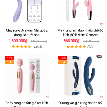
Máy rung Svakom Margot 2
Máy rung âm đạo nhiều chế độ
động cơ sưởi app
kích thích điểm G mạnh
1.800.000₫
860.000₫
1.914.000₫
1.410.000₫
(1,005)
(979)
-44%
-43%
Hot
5
Hot
5
Chày rung đa tần giá tốt kích
Dương vật giả rung đa tần số