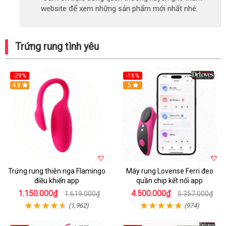
website để xem những sản phẩm mới nhất nhé.
Trứng rung tình yêu
-29%
-16%
Hot
4.8
Hot
5
Trứng rung thiên nga Flamingo
Máy rung Lovense Ferri đeo
điều khiển app
quần chip kết nối app
1.150.000₫
4.500.000₫
1.619.000₫
5.357.000₫
(1,962)
(974)