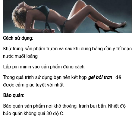
từ
màn
dạo
đầu
vận
,
chuyển
giúp
Cách sử dụng:
quan
Kích
hệ
Khử trùng sản phẩm trước
thước
nơi
và sau khi dùng bằng cồn y tế
mới
hoặc
dễ
lấy
của
nước muối loãng.
nào
nhất
dàng
hàng
Trứng
Lắp pin minin vào sản phẩm đúng cách.
hơn
Rung
nhập
và
Xỏ
Trong
Đài
quá trình sử dụng bạn nên kết hợp
gel bôi trơn
Mỹ
để
báo
khẩu
lên
Ngón
được cảm giác tuyệt vời nhất.
Loan
giá
đỉnh
Tay
nhanh
DC10D.
Bảo quản:
chóng.
Bảo quản sản phẩm nơi khô thoáng
showroom
, tránh bụi bẩn
xuất
. Nhiệt độ
bảo quản không
Mỹ
quá 30 độ C.
khẩu