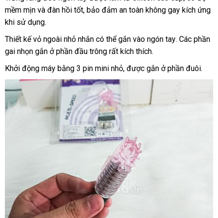
Xỏ
mềm mịn
báo
và đàn hồi tốt
đã
, bảo đảm an toàn không gay kích ứng
nơi
Ngón
khi sử dụng.
giá
qua
Tay
sử
Thiết kế vỏ ngoài nhỏ nhắn
hàng
có thể gắn vào ngón tay
cao
. Các phần
DC10D
dụng
gai nhọn gắn ở phần đầu trông
dùng
giả
tổng
rất kích thích.
cấp
pin
hợp
Khởi động máy bằng 3 pin mini nhỏ
Trung
,
giao
được gắn ở phần đuôi.
mini
Quốc
hàng
tận
để
nơi
khởi
động
máy.