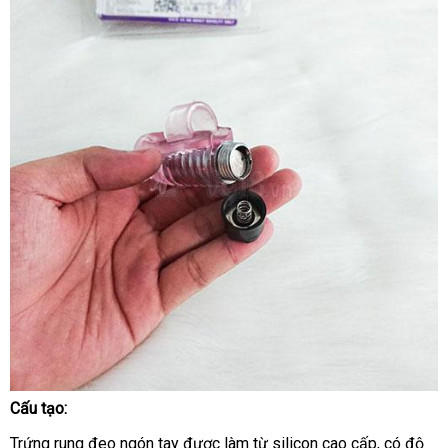
tận
của
nơi
bỏ
các
sỉ
chị
e
phụ
nữ.
Cấu tạo:
Trứng
Trứng rung đeo ngón tay
Rung
tận
được làm từ silicon cao cấp
Pháp
, có độ