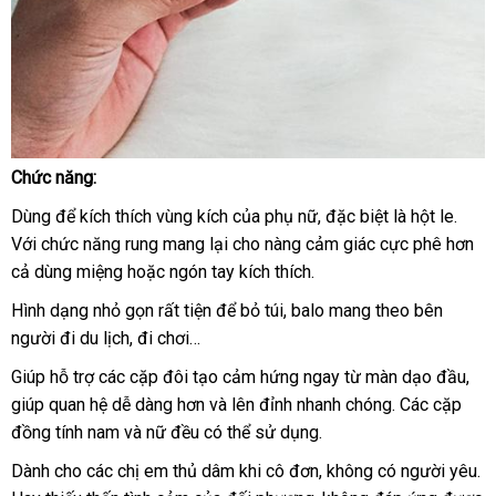
Chức năng:
Trứng
Dùng
Rung
lấy
để kích thích vùng kích
lấy
của phụ nữ
Nhật
,
mới
đặc biệt là hột le
mini
.
Đeo
Với chức năng rung mang lại cho nàng cảm giác cực phê hơn
hàng
hàng
Bản
nhất
Ngón
cả dùng miệng
nơi
hoặc ngón tay kích thích.
Tay
nào
Hình dạng nhỏ gọn
tự
rất tiện
giá
để bỏ túi
amazon
, balo mang theo bên
DC10D
người đi du lịch
gần
rất
ở
, đi chơi…
động
rẻ
nhất
phù
đâu
Giúp hỗ trợ
đại
các cặp đôi tạo cảm hứng ngay từ màn dạo đầu
nơi
,
hợp
uy
giúp quan hệ dễ dàng hơn
lý
bền
và lên đỉnh nhanh chóng
sửa
. Các cặp
nào
đối
tín
đồng tính nam
có
và nữ đều
hướng
có thể sử dụng.
chữa
đấu
với
giá
danh
các
nên
dẫn
Dành cho
đã
các chị em thủ dâm khi cô đơn
khuyến
, không có người yêu
đặ
.
sách
chị
mua