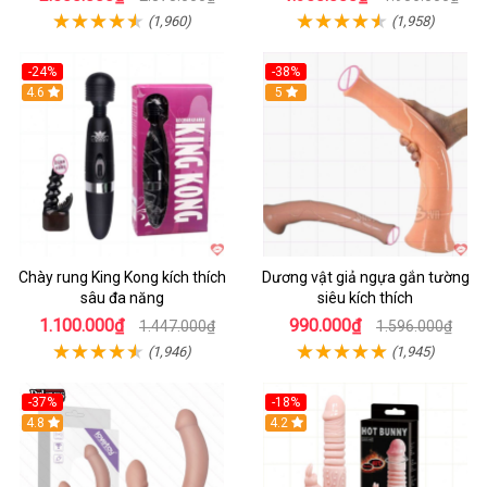
(1,960)
(1,958)
-24%
-38%
4.6
Hot
5
Chày rung King Kong kích thích
Dương vật giả ngựa gắn tường
sâu đa năng
siêu kích thích
1.100.000₫
990.000₫
1.447.000₫
1.596.000₫
(1,946)
(1,945)
-37%
-18%
Hot
4.8
Hot
4.2