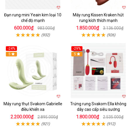
Đạn rung mini Yeain kim loại 10
Máy rung Kissen Kraken hút
chế độ mạnh
rung kích thích mạnh
600.000₫
1.850.000₫
983.000₫
3.136.000₫
(932)
(926)
-24%
-29%
Hot
5
5
Máy rung thụt Svakom Gabrielle
Trứng rung Svakom Ella không
điều khiển xa
dây cao cấp siêu sướng
2.200.000₫
1.800.000₫
2.895.000₫
2.535.000₫
(921)
(912)