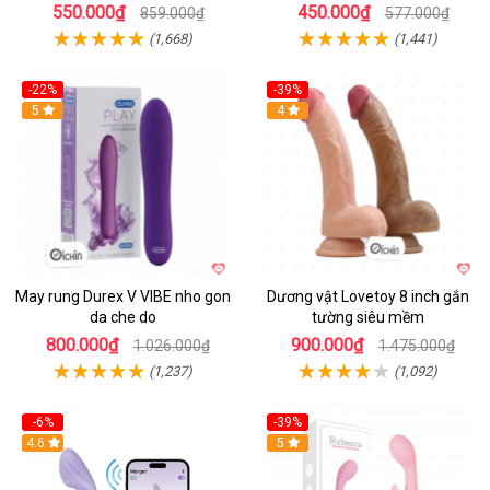
550.000₫
450.000₫
859.000₫
577.000₫
(1,668)
(1,441)
-22%
-39%
Hot
5
Hot
4
May rung Durex V VIBE nho gon
Dương vật Lovetoy 8 inch gắn
da che do
tường siêu mềm
800.000₫
900.000₫
1.026.000₫
1.475.000₫
(1,237)
(1,092)
-6%
-39%
4.6
Hot
5