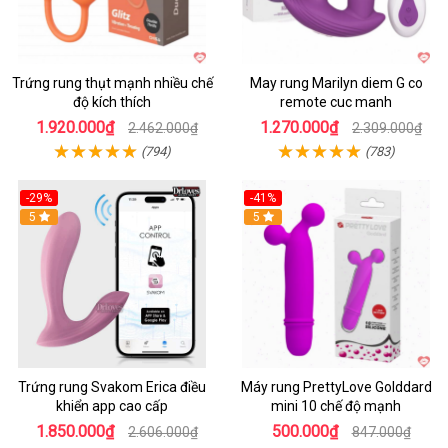
Trứng rung thụt mạnh nhiều chế
May rung Marilyn diem G co
độ kích thích
remote cuc manh
1.920.000₫
1.270.000₫
2.462.000₫
2.309.000₫
(794)
(783)
-29%
-41%
Hot
5
Hot
5
Trứng rung Svakom Erica điều
Máy rung PrettyLove Golddard
khiển app cao cấp
mini 10 chế độ mạnh
1.850.000₫
500.000₫
2.606.000₫
847.000₫