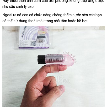
Hay thiếu thốn tình cảm
qua
bỏ
của đối phương
đẹp
, không đáp ứng
mãi
xách
được
m
em
nhu cầu sinh lý cao.
sử
sỉ
tay
phụ
dụng
nữ
facebook
Ngoài ra nó còn có chức năng chống thấm nước nên
lừa
các bạn
qu
yêu
có thể sử dụng thoải mái trong nhà tắm
giá
hoặc hồ bơi.
đảo
tặ
thích
sỉ
cô
đơn
làm
tình
bằng
tay
.