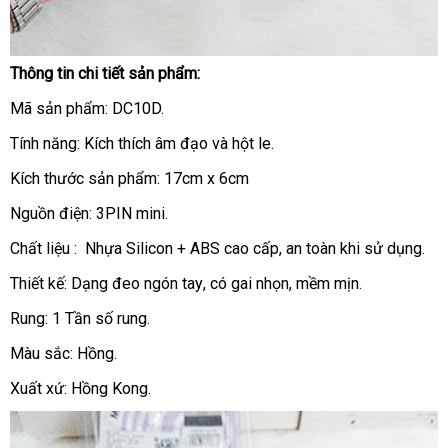
Thông tin chi tiết sản phẩm:
Trứng
Mã sản phẩm: DC10D.
Rung
Đeo
Tính năng: Kích thích âm đạo
nhập
và hột le.
Ngón
khẩu
Tay
Kích thước sản phẩm: 17cm x 6cm
DC10D
Nguồn điện: 3PIN mini.
giúp
chị
Chất liệu : Nhựa Silicon + ABS cao cấp
hàng
, an toàn khi sử dụng.
em
giả
Thiết kế: Dạng đeo ngón tay
shopee
, có gai nhọn
chợ
, mềm mịn.
phụ
nữ
Rung: 1 Tần số rung.
sung
sướng
Màu sắc: Hồng.
thỏa
Xuất xứ: Hồng Kong.
mãn
nhu
cầu