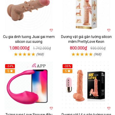
Cu gia dinh tuong Jiuai gai mem
Dương vật giả gắn tường silicon
silicon cuc suong
mềm PrettyLove Keon
1.080.000₫
800.000₫
1.742.000₫
930.000₫
(968)
(968)
-34%
-36%
5
5
Trứng rung Love Spouse điều
Dương vật LiLo gắn tường rung