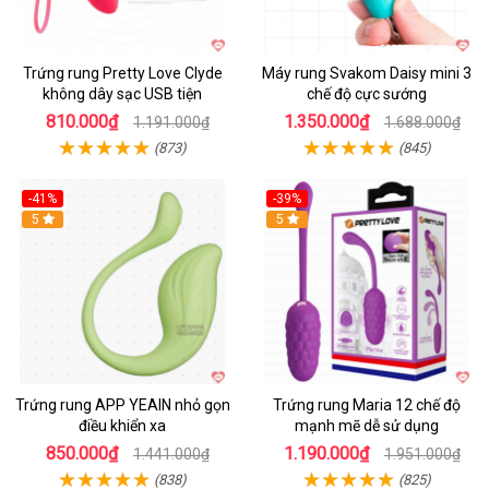
Trứng rung Pretty Love Clyde
Máy rung Svakom Daisy mini 3
không dây sạc USB tiện
chế độ cực sướng
810.000₫
1.350.000₫
1.191.000₫
1.688.000₫
(873)
(845)
-41%
-39%
Hot
5
Hot
5
Trứng rung APP YEAIN nhỏ gọn
Trứng rung Maria 12 chế độ
điều khiển xa
mạnh mẽ dễ sử dụng
850.000₫
1.190.000₫
1.441.000₫
1.951.000₫
(838)
(825)