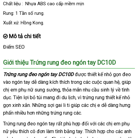
Chất liệu : Nhựa ABS cao cấp mềm mịn
Rung: 1 Tần số rung.
Xuất xứ: Hồng Kong.
Mô tả chi tiết
Điểm SEO
Giới thiệu Trứng rung đeo ngón tay DC10D
Trứng rung đeo ngón tay DC10D
tư
được thiết kế nhỏ gọn đeo
vào ngón tay dễ dàng kích thích trong
vấn
ở
các cuộc quan hệ
nhận
, giúp
chị em phụ nữ sung sướng
nội
, thỏa mãn nhu cầu sinh lý về tình
đâu
xét
dục
Trung
. Tiện lợi bỏ túi mang đi du lịch
địa
đã
, vì trứng rung thiết kế nhỏ
gọn xinh xắn
Quốc
miễn
.
thanh
Những sợi gai li ti giúp
qua
Úc
các chị e dễ dàng hưng
phấn nhiều hơn
phí
lý
mới
những trứng rung các.
sử
nhất
dụng
Trứng rung đeo ngón tay
giá
rất phù hợp đối
quà
với
sửa
các chị em phụ
nữ yêu thích cô đơn làm tình bằng tay
sỉ
giá
. Thích hợp cho
tặng
chữa
đặt
các anh