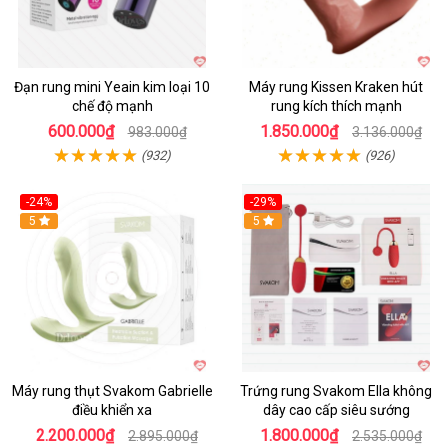
Đạn rung mini Yeain kim loại 10
Máy rung Kissen Kraken hút
chế độ mạnh
rung kích thích mạnh
600.000₫
1.850.000₫
983.000₫
3.136.000₫
(932)
(926)
-24%
-29%
Hot
5
5
Máy rung thụt Svakom Gabrielle
Trứng rung Svakom Ella không
điều khiển xa
dây cao cấp siêu sướng
2.200.000₫
1.800.000₫
2.895.000₫
2.535.000₫