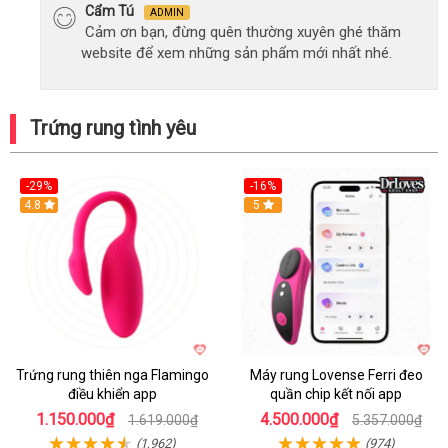
Cẩm Tú
ADMIN
Cảm ơn bạn, đừng quên thường xuyên ghé thăm
website để xem những sản phẩm mới nhất nhé.
Trứng rung tình yêu
-29%
-16%
Hot
4.8
Hot
5
Trứng rung thiên nga Flamingo
Máy rung Lovense Ferri đeo
điều khiển app
quần chip kết nối app
1.150.000₫
4.500.000₫
1.619.000₫
5.357.000₫
(1,962)
(974)