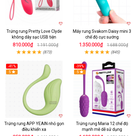
Trứng rung Pretty Love Clyde
Máy rung Svakom Daisy mini 3
không dây sạc USB tiện
chế độ cực sướng
810.000₫
1.350.000₫
1.191.000₫
1.688.000₫
(873)
(845)
-41%
-39%
Hot
5
Hot
5
Trứng rung APP YEAIN nhỏ gọn
Trứng rung Maria 12 chế độ
điều khiển xa
mạnh mẽ dễ sử dụng