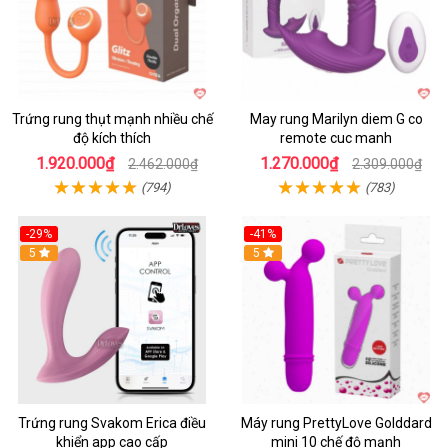
Trứng rung thụt mạnh nhiều chế
May rung Marilyn diem G co
độ kích thích
remote cuc manh
1.920.000₫
1.270.000₫
2.462.000₫
2.309.000₫
(794)
(783)
-29%
-41%
Hot
5
Hot
5
Trứng rung Svakom Erica điều
Máy rung PrettyLove Golddard
khiển app cao cấp
mini 10 chế độ mạnh