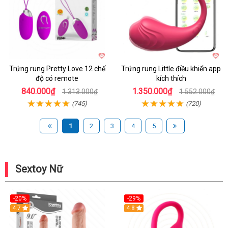
Trứng rung Pretty Love 12 chế
Trứng rung Little điều khiển app
độ có remote
kích thích
840.000₫
1.350.000₫
1.313.000₫
1.552.000₫
(745)
(720)
1
2
3
4
5
Sextoy Nữ
-20%
-29%
Hot
4.7
Hot
4.8