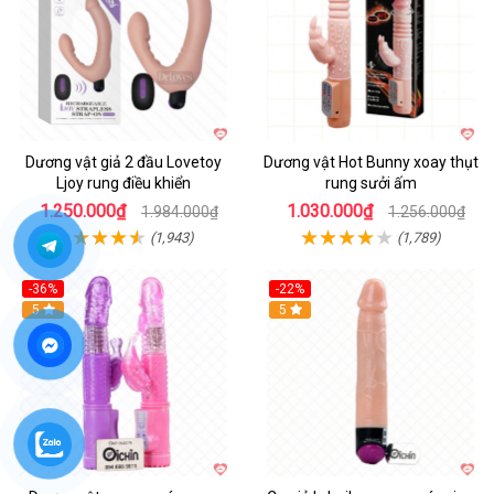
Dương vật giả 2 đầu Lovetoy
Dương vật Hot Bunny xoay thụt
Ljoy rung điều khiển
rung sưởi ấm
1.250.000₫
1.030.000₫
1.984.000₫
1.256.000₫
(1,943)
(1,789)
-36%
-22%
Hot
5
Hot
5