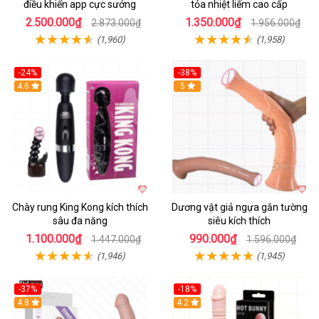
điều khiển app cực sướng
tỏa nhiệt liếm cao cấp
2.500.000₫
1.350.000₫
2.873.000₫
1.956.000₫
(1,960)
(1,958)
-24%
-38%
4.6
Hot
5
Chày rung King Kong kích thích
Dương vật giả ngựa gắn tường
sâu đa năng
siêu kích thích
1.100.000₫
990.000₫
1.447.000₫
1.596.000₫
(1,946)
(1,945)
-37%
-18%
Hot
4.8
Hot
4.2