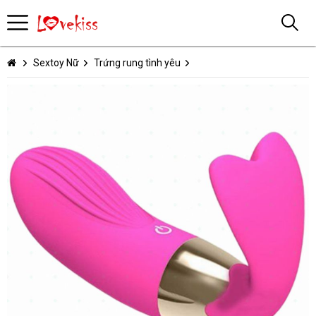
Sextoy Nữ
Trứng rung tình yêu