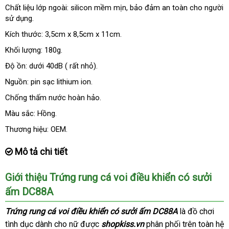
động
kiệm
Chất liệu lớp ngoài: silicon mềm mịn
tận
, bảo đảm an toàn cho người
sử dụng.
nơi
Kích thước: 3,5cm x 8,5cm x 11cm.
Khối lượng: 180g.
Độ ồn: dưới 40dB (
ăn
rất nhỏ).
trộm
Nguồn: pin sạc lithium ion.
Chống thấm nước hoàn hảo.
Màu sắc: Hồng.
Thương hiệu: OEM.
Mô tả chi tiết
Giới thiệu Trứng rung cá voi điều khiển có sưởi
ấm DC88A
Trứng rung cá voi điều khiển có sưởi ấm DC88A
là đồ chơi
tình dục dành cho nữ
tốt
được
shopkiss.vn
phân phối trên toàn hệ