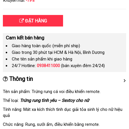
Khuyến mãi:
-19%
ĐẶT HÀNG
Cam kết bán hàng
Giao hàng toàn quốc (miễn phí ship)
Giao trong 30 phút tại HCM & Hà Nội, Bình Dương
Che tên sản phẩm khi giao hàng
24/7 Hotline:
0938411000
(bán xuyên đêm 24/24)
Thông tin
Tên sản phẩm: Trứng rung cá voi điều khiển remote.
Thể loại:
Trứng rung tình yêu – Sextoy cho nữ
Tính năng: Mát xa kích thích tình dục giải tỏa sinh lý cho nữ hiệu
quả
Chức năng: Rung
tự
, sưởi ấm
tiết
, điều khiển bằng remote.