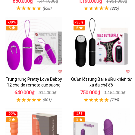
850.000₫
1.190.000₫
1.441.000₫
1.951.000₫
(838)
(825)
-30%
-35%
Hot
5
Hot
5
Trung rung Pretty Love Debby
Quần lót rung Baile điều khiển từ
12 che do remote cuc suong
xa đa chế độ
640.000₫
750.000₫
914.000₫
1.154.000₫
(801)
(796)
-22%
-45%
Hot
5
Hot
5