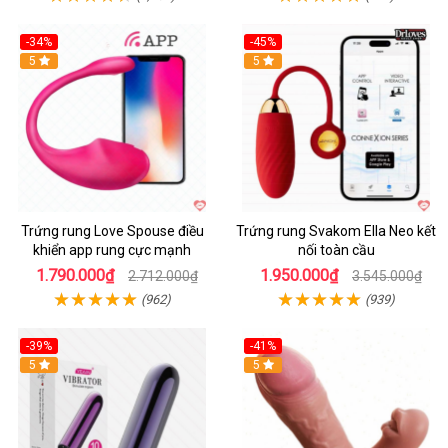
-34%
-45%
5
Hot
5
Trứng rung Love Spouse điều
Trứng rung Svakom Ella Neo kết
khiển app rung cực mạnh
nối toàn cầu
1.790.000₫
1.950.000₫
2.712.000₫
3.545.000₫
(962)
(939)
-39%
-41%
Hot
5
Hot
5