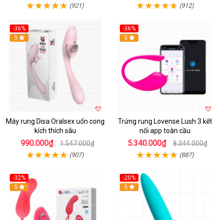
(921)
(912)
-36%
-36%
5
Hot
5
Máy rung Disa Oralsex uốn cong
Trứng rung Lovense Lush 3 kết
kích thích sâu
nối app toàn cầu
990.000₫
5.340.000₫
1.547.000₫
8.344.000₫
(907)
(887)
-32%
-20%
5
5