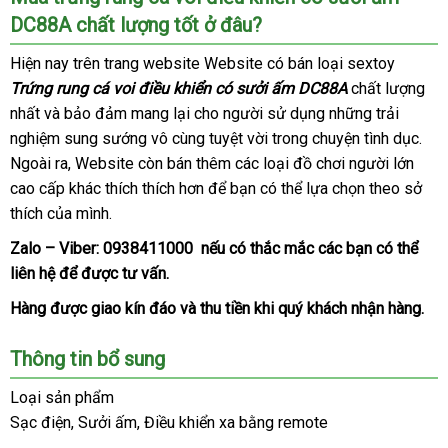
sử
DC88A chất lượng tốt ở đâu?
dụng
trứng
sửa
Hiện nay trên trang website Website có bán loại sextoy
rung
chữa
Trứng rung cá voi điều khiển có sưởi ấm DC88A
chất lượng
cá
nhất
xuất
và bảo đảm mang lại cho người sử dụng
xách
những trải
voi
nghiệm sung sướng vô cùng tuyệt vời trong chuyện tình dục
điều
khẩu
tay
nhậ
.
khiển
Ngoài ra
nội
, Website còn bán thêm
đấu
các loại đồ chơi người lớn
hàn
có
cao cấp khác thích thích hơn
địa
chợ
để bạn
giá
cũ
có thể lựa chọn theo sở
sưởi
thích
mua
của mình.
ấm
sắm
Zalo – Viber:
DC88A.
0938411000
cao
nếu có thắc mắc
bảng
các bạn
tại
có thể
liên hệ
ở
để
bảo
được tư vấn.
cấp
giá
nhà
đâu
hành
Hàng
facebook
được giao kín đáo
nhận
và thu tiền khi quý khách nhận hàng.
hàng
Thông tin bổ sung
Loại sản phẩm
Sạc điện
xuất
, Sưởi ấm
thanh
, Điều khiển xa bằng remote
khẩu
lý