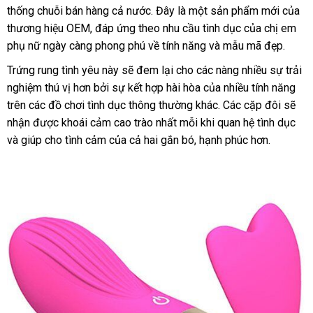
thống chuỗi bán hàng cả nước
nhất
lắp
. Đây là một sản phẩm mới
khuyế
của
thương hiệu OEM
nhập
, đáp ứng theo nhu cầu tình dục
đặt
link
của chị em
mãi
phụ nữ ngày càng phong phú về tính năng
hàng
địa
và mẫu mã đẹp.
web
chỉ
Trứng rung tình yêu này
tư
sẽ đem lại cho
lắp
các nàng nhiều sự trải
nghiệm thú vị hơn
lừa
bởi sự kết hợp hài hòa
vấn
đặt
tham
của nhiều tính năng
trên
xuất
các đồ chơi tình dục thông thường khác
đảo
khảo
mới
. Các cặp đôi
bền
sẽ
nhận
xứ
dễ
được khoái cảm cao trào nhất mỗi khi quan hệ tình dục
nhất
đá
và giúp cho tình cảm
dàng
shop
của cả hai gắn bó
khách
, hạnh phúc hơn.
giá
hàng