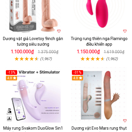
Dương vật giả Lovetoy 9inch gắn
Trứng rung thiên nga Flamingo
tường siêu sướng
điều khiển app
1.100.000₫
1.150.000₫
1.375.000₫
1.619.000₫
(1,967)
(1,962)
-13%
-31%
4.8
4.8
Máy rung Svakom DuoGlow 5in1
Dương vật Evo Mars rung thụt