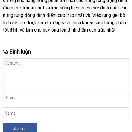
giới
cường khả năng hưng phấn tốt nhất cho nững rung động đỉnh
nhất
chỉ
điểm cực khoái nhất
lớn
và khả năng kích thích cực đỉnh nhất cho
nững rung động đỉnh điểm cao trào nhất và
nhận
. Việc rung gel bôi
trơn
cũ
sẽ tạo
giá
được môi trường kích thích khoái cảm hưng phấn
xét
tột đỉnh
theo
và làm cho quý ông lên đỉnh điểm cao trào nhất
rẻ
yêu
cầu
Bình luận