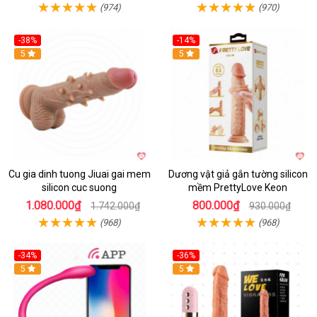
(974)
(970)
-38%
-14%
5
5
Cu gia dinh tuong Jiuai gai mem
Dương vật giả gắn tường silicon
silicon cuc suong
mềm PrettyLove Keon
1.080.000₫
800.000₫
1.742.000₫
930.000₫
(968)
(968)
-34%
-36%
5
5