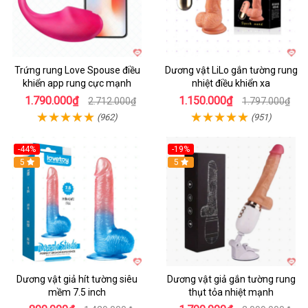
Trứng rung Love Spouse điều
Dương vật LiLo gắn tường rung
khiển app rung cực mạnh
nhiệt điều khiển xa
1.790.000₫
1.150.000₫
2.712.000₫
1.797.000₫
(962)
(951)
-44%
-19%
Hot
5
Hot
5
Dương vật giả hít tường siêu
Dương vật giả gắn tường rung
mềm 7.5 inch
thụt tỏa nhiệt mạnh