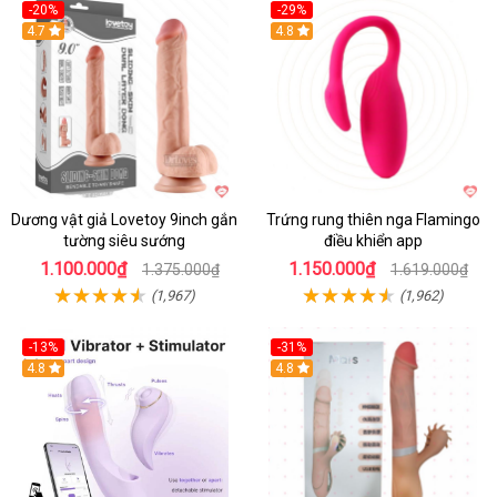
-20%
-29%
Hot
4.7
Hot
4.8
Dương vật giả Lovetoy 9inch gắn
Trứng rung thiên nga Flamingo
tường siêu sướng
điều khiển app
1.100.000₫
1.150.000₫
1.375.000₫
1.619.000₫
(1,967)
(1,962)
-13%
-31%
4.8
4.8