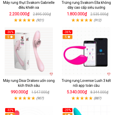
Máy rung thụt Svakom Gabrielle
Trứng rung Svakom Ella không
điều khiển xa
dây cao cấp siêu sướng
2.200.000₫
1.800.000₫
2.895.000₫
2.535.000₫
(921)
(912)
-36%
-36%
5
Hot
5
Máy rung Disa Oralsex uốn cong
Trứng rung Lovense Lush 3 kết
kích thích sâu
nối app toàn cầu
990.000₫
5.340.000₫
1.547.000₫
8.344.000₫
(907)
(887)
-32%
-20%