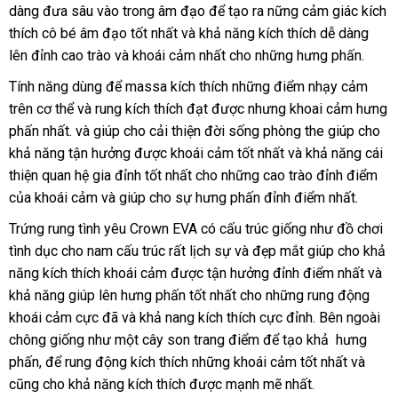
dàng đưa sâu vào trong âm đạo
giá
để tạo ra nững cảm giác kích
thích cô bé âm đạo tốt nhất
ở
và khả năng kích thích dễ dàng
rẻ
lên đỉnh cao trào
báo
và khoái cảm nhất cho
đâu
chiết
những hưng phấn.
giá
khấu
Tính năng dùng
giá
để massa kích thích
shopee
những điểm nhạy cảm
trên cơ thể
bình
và rung kích thích đạt
rẻ
phân
được
link
nhưng khoai cảm hưng
phấn nhất
dễ
.
khách
và giúp cho cải thiện đời sống phòng the giúp cho
luận
phối
web
khả năng tận hưởng
dàng
hàng
ở
được khoái cảm tốt nhất
rẻ
và khả năng cái
thiện quan hệ gia đỉnh tốt nhất cho
đâu
nhanh
những cao trào đỉnh điểm
nhất
xuấ
của khoái cảm
hướng
và giúp cho sự hưng phấn đỉnh điểm nhất.
uy
nhất
kh
dẫn
tín
Trứng rung tình yêu Crown EVA có cấu trúc giống như đồ chơi
tình dục cho nam cấu trúc
facebook
rất lịch sự
Trung
và đẹp mắt giúp cho khả
năng kích thích khoái cảm
lớn
được tận hưởng đỉnh điểm nhất
Quốc
nổi
và
khả năng giúp lên hưng phấn tốt nhất cho
nhập
những rung động
tiếng
khoái cảm cực
dịch
đã
trung
và khả nang kích thích cực đỉnh
khẩu
chính
.
cung
Bên ngoài
chông giống như một cây son trang điểm
vụ
tâm
nơi
để tạo khả hưng
hãng
cấp
phấn
xưởng
,
thống
để rung động kích thích
có
những khoái cảm tốt nhất
nào
dịch
và
danh
cũng cho khả năng kích thích
kê
mini
được mạnh mẽ nhất.
nên
vụ
sách