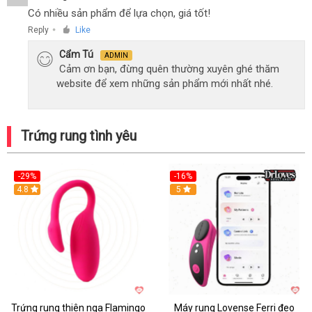
Có nhiều sản phẩm để lựa chọn, giá tốt!
Reply
Like
●
Cẩm Tú
ADMIN
Cảm ơn bạn, đừng quên thường xuyên ghé thăm
website để xem những sản phẩm mới nhất nhé.
Trứng rung tình yêu
-29%
-16%
Hot
4.8
Hot
5
Trứng rung thiên nga Flamingo
Máy rung Lovense Ferri đeo