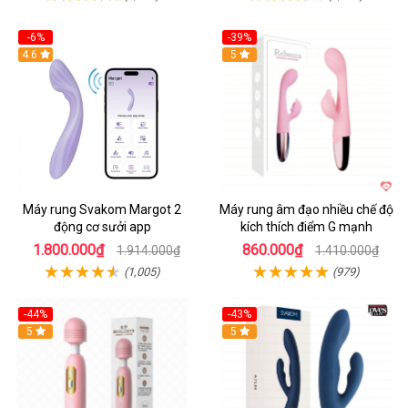
-6%
-39%
4.6
Hot
5
Máy rung Svakom Margot 2
Máy rung âm đạo nhiều chế độ
động cơ sưởi app
kích thích điểm G mạnh
1.800.000₫
860.000₫
1.914.000₫
1.410.000₫
(1,005)
(979)
-44%
-43%
Hot
5
Hot
5