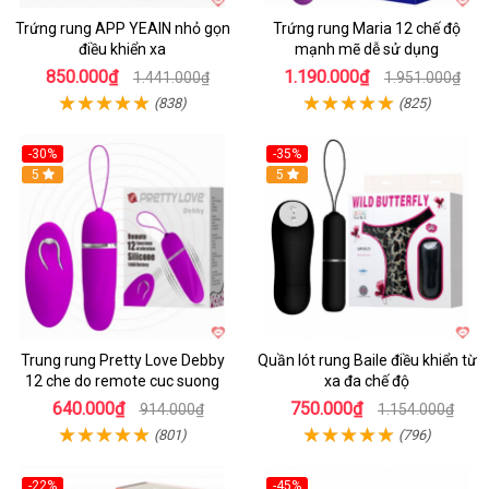
Trứng rung APP YEAIN nhỏ gọn
Trứng rung Maria 12 chế độ
điều khiển xa
mạnh mẽ dễ sử dụng
850.000₫
1.190.000₫
1.441.000₫
1.951.000₫
(838)
(825)
-30%
-35%
Hot
5
Hot
5
Trung rung Pretty Love Debby
Quần lót rung Baile điều khiển từ
12 che do remote cuc suong
xa đa chế độ
640.000₫
750.000₫
914.000₫
1.154.000₫
(801)
(796)
-22%
-45%