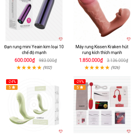
Đạn rung mini Yeain kim loại 10
Máy rung Kissen Kraken hút
chế độ mạnh
rung kích thích mạnh
600.000₫
1.850.000₫
983.000₫
3.136.000₫
(932)
(926)
-24%
-29%
Hot
5
5