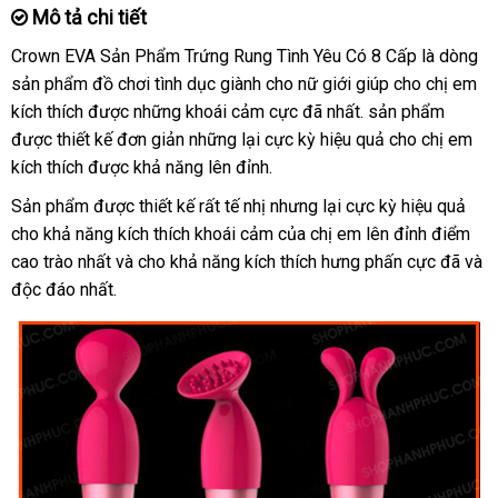
Mô tả chi tiết
Crown EVA Sản Phẩm Trứng Rung Tình Yêu Có 8 Cấp là dòng
sản phẩm đồ chơi tình dục giành cho nữ giới giúp cho chị em
kích thích
bảng
được
tiết
những khoái cảm cực
hỗ
đã nhất
gần
. sản phẩm
miễn
được thiết kế đơn giản
giá
kiệm
xuất
những lại cực kỳ hiệu quả cho chị em
trợ
nhất
phí
kích thích
thanh
được khả năng lên đỉnh.
khẩu
lý
Sản phẩm
hướng
được thiết kế
Lazada
rất tế nhị
có
nhưng lại cực kỳ hiệu quả
cho khả năng kích thích khoái cảm
dẫn
nên
tham
của chị em lên đỉnh điểm
cao trào nhất
đặt
và cho khả năng kích thích hưng phấn cực
chọn
khảo
hướng
đã
so
và
độc đáo nhất.
hàng
dẫn
sán