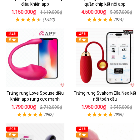
điều khiển app
quần chip kết nối app
1.150.000₫
4.500.000₫
1.619.000₫
5.357.000₫
(1,962)
(974)
-34%
-45%
5
Hot
5
Trứng rung Love Spouse điều
Trứng rung Svakom Ella Neo kết
khiển app rung cực mạnh
nối toàn cầu
1.790.000₫
1.950.000₫
2.712.000₫
3.545.000₫
(962)
(939)
-39%
-41%
Hot
5
Hot
5