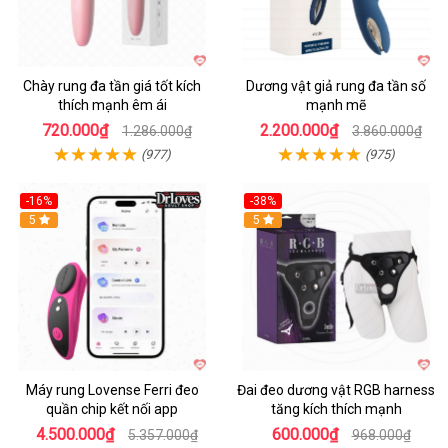
Chày rung đa tần giá tốt kích
Dương vật giả rung đa tần số
thích mạnh êm ái
mạnh mẽ
720.000₫
2.200.000₫
1.286.000₫
3.860.000₫
(977)
(975)
-16%
-38%
Hot
5
Hot
5
Máy rung Lovense Ferri đeo
Đai đeo dương vật RGB harness
quần chip kết nối app
tăng kích thích mạnh
4.500.000₫
600.000₫
5.357.000₫
968.000₫