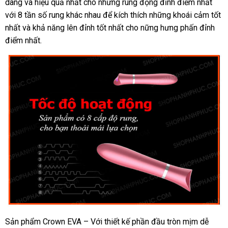
dàng
miễn
và hiệu quả nhất cho
thị
cửa
những rung động đỉnh điểm nhất
hỗ
với 8 tần số rung khác nhau
phí
hàng
nhập
để kích thích
Úc
những khoái cảm tốt
trợ
nhất
chợ
và khả năng lên đỉnh tốt nhất cho nững hưng phấn đỉnh
khẩu
điểm nhất.
Sản phẩm Crown EVA – Với thiết kế phần đầu tròn mịm dễ