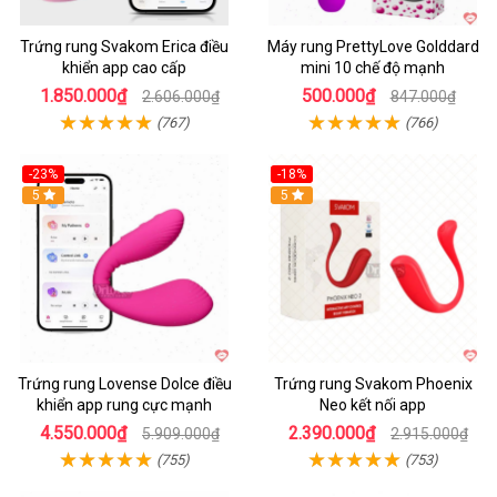
Trứng rung Svakom Erica điều
Máy rung PrettyLove Golddard
khiển app cao cấp
mini 10 chế độ mạnh
1.850.000₫
500.000₫
2.606.000₫
847.000₫
(767)
(766)
-23%
-18%
Hot
5
Hot
5
Trứng rung Lovense Dolce điều
Trứng rung Svakom Phoenix
khiển app rung cực mạnh
Neo kết nối app
4.550.000₫
2.390.000₫
5.909.000₫
2.915.000₫
(755)
(753)