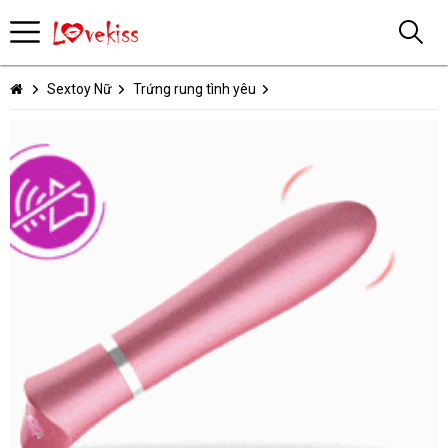
Sextoy Nữ
Trứng rung tình yêu