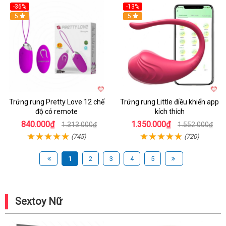
-36%
-13%
5
Hot
5
Trứng rung Pretty Love 12 chế
Trứng rung Little điều khiển app
độ có remote
kích thích
840.000₫
1.350.000₫
1.313.000₫
1.552.000₫
(745)
(720)
1
2
3
4
5
Sextoy Nữ