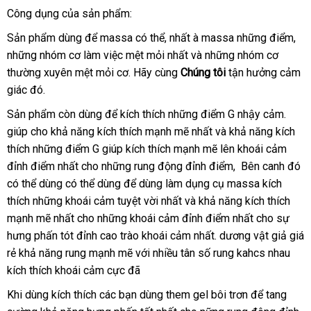
mua
Công dụng
phân
của sản phẩm:
phối
Sản phẩm dùng
nước
để massa
đặt
có thể
thông
, nhất à massa
Lazada
những điểm
nh
,
Thá
những nhóm cơ làm việc mệt mỏi nhất
ngoài
mua
minh
qua
và
hướng
những nhóm cơ
hàn
La
thường xuyên mệt mỏi cơ
đại
. Hãy cùng
Chúng tôi
app
dẫn
tận hưởng cảm
giác đó.
lý
Sản phẩm còn dùng
đăng
để kích thích
tiki
những điểm G nhậy cảm
giá
.
giúp cho khả năng kích thích mạnh mẽ nhất
ký
nhận
và khả năng kích
sỉ
thích
thương
những điểm G giúp kích thích mạnh mẽ lên khoái cảm
hàng
đỉnh điểm nhất cho
hiệu
tiết
những rung động đỉnh điểm,
đã
Bên canh đó
t
có thể dùng
đã
có thể dùng
kiệm
giá
để dùng làm dụng cụ massa kích
qua
h
thích
hàng
những khoái cảm tuyệt vời nhất
qua
sỉ
miễn
và khả năng kích thích
sử
mạnh mẽ nhất cho
Hiệu
sử
bình
những khoái cảm đỉnh điểm nhất cho sự
phí
dụng
hưng phấn tót đỉnh cao trào khoái cảm nhất
dụng
luận
Pháp
.
dương vật giả giá
rẻ
khả năng rung mạnh mẽ
tận
với nhiều tân số rung kahcs nhau
kích thích khoái cảm cực đã
nơi
thế
Khi dùng kích thích
tốt
các bạn dùng them gel bôi trơn
địa
để tang