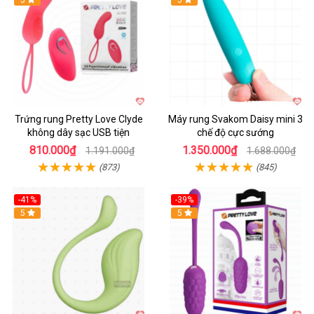
5
5
Trứng rung Pretty Love Clyde
Máy rung Svakom Daisy mini 3
không dây sạc USB tiện
chế độ cực sướng
810.000₫
1.350.000₫
1.191.000₫
1.688.000₫
(873)
(845)
-41%
-39%
Hot
5
Hot
5