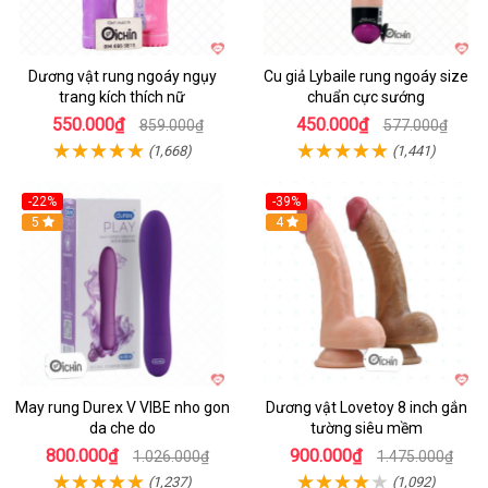
Dương vật rung ngoáy ngụy
Cu giả Lybaile rung ngoáy size
trang kích thích nữ
chuẩn cực sướng
550.000₫
450.000₫
859.000₫
577.000₫
(1,668)
(1,441)
-22%
-39%
Hot
5
Hot
4
May rung Durex V VIBE nho gon
Dương vật Lovetoy 8 inch gắn
da che do
tường siêu mềm
800.000₫
900.000₫
1.026.000₫
1.475.000₫
(1,237)
(1,092)