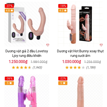
-37%
-18%
Hot
4.8
Hot
4.2
Dương vật giả 2 đầu Lovetoy
Dương vật Hot Bunny xoay thụt
Ljoy rung điều khiển
rung sưởi ấm
1.250.000₫
1.030.000₫
1.984.000₫
1.256.000₫
(1,943)
(1,789)
-36%
-22%
Hot
5
Hot
5