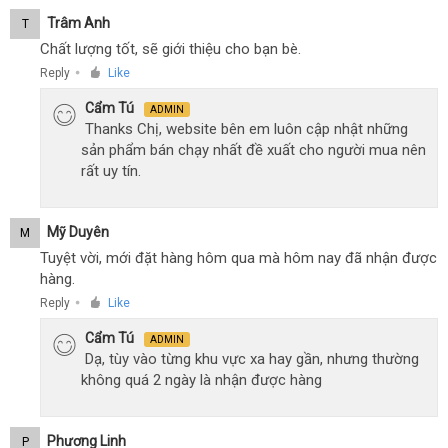
Trâm Anh
T
Chất lượng tốt, sẽ giới thiệu cho bạn bè.
Reply
Like
●
Cẩm Tú
ADMIN
Thanks Chị, website bên em luôn cập nhật những
sản phẩm bán chạy nhất đề xuất cho người mua nên
rất uy tín.
Mỹ Duyên
M
Tuyệt vời, mới đặt hàng hôm qua mà hôm nay đã nhận được
hàng.
Reply
Like
●
Cẩm Tú
ADMIN
Dạ, tùy vào từng khu vực xa hay gần, nhưng thường
không quá 2 ngày là nhận được hàng
Phương Linh
P