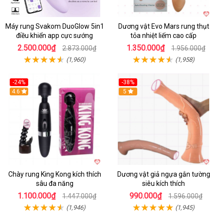
Máy rung Svakom DuoGlow 5in1
Dương vật Evo Mars rung thụt
điều khiển app cực sướng
tỏa nhiệt liếm cao cấp
2.500.000₫
1.350.000₫
2.873.000₫
1.956.000₫
(1,960)
(1,958)
-24%
-38%
4.6
Hot
5
Chày rung King Kong kích thích
Dương vật giả ngựa gắn tường
sâu đa năng
siêu kích thích
1.100.000₫
990.000₫
1.447.000₫
1.596.000₫
(1,946)
(1,945)