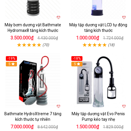
Máy bơm dương vật Bathmate
Máy tập dương vật LCD tự động
Hydromax8 tăng kích thước
tăng kích thước
3.500.000₫
1.000.000₫
4.430.000₫
1.724.000₫
(70)
(18)
-19%
-18%
Hot
5
Hot
5
Bathmate HydroXtreme 7 tăng
Máy tập dương vật Evo Penis
kích thước tự nhiên
Pump kéo tay nhẹ
7.000.000₫
1.500.000₫
8.642.000₫
1.829.000₫