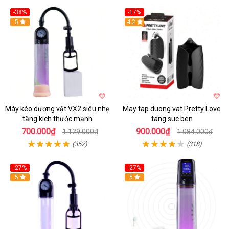
-38%
-17%
Hot
5
4.2
Máy kéo dương vật VX2 siêu nhẹ
May tap duong vat Pretty Love
tăng kích thước mạnh
tang suc ben
700.000₫
900.000₫
1.129.000₫
1.084.000₫
(352)
(318)
-27%
-27%
Hot
5
Hot
5