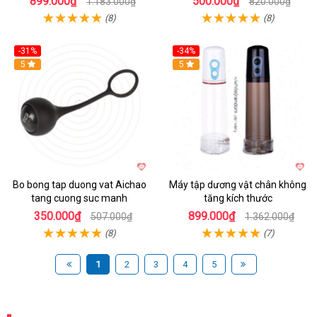
899.000₫
500.000₫
1.183.000₫
820.000₫
(8)
(8)
-31%
-34%
Hot
5
Hot
5
Bo bong tap duong vat Aichao
Máy tập dương vật chân không
tang cuong suc manh
tăng kích thước
350.000₫
899.000₫
507.000₫
1.362.000₫
(8)
(7)
1
2
3
4
5