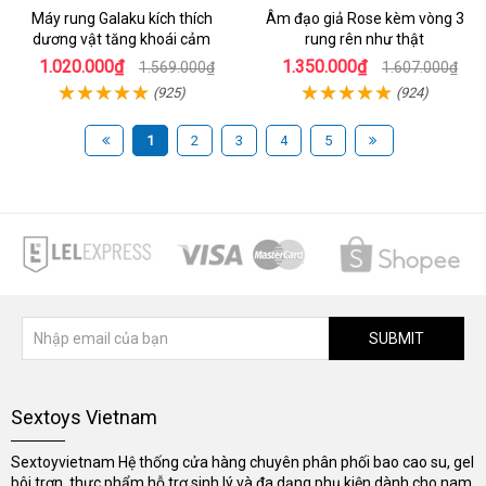
Máy rung Galaku kích thích
Âm đạo giả Rose kèm vòng 3
dương vật tăng khoái cảm
rung rên như thật
1.020.000₫
1.350.000₫
1.569.000₫
1.607.000₫
(925)
(924)
1
2
3
4
5
SUBMIT
Sextoys Vietnam
Sextoyvietnam Hệ thống cửa hàng chuyên phân phối bao cao su, gel
bôi trơn, thực phẩm hỗ trợ sinh lý và đa dạng phụ kiện dành cho nam