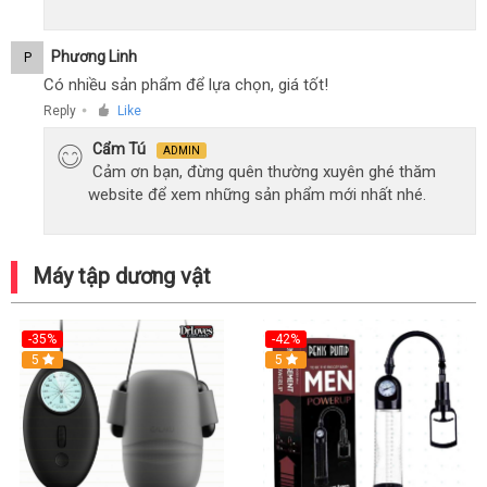
Phương Linh
P
Có nhiều sản phẩm để lựa chọn, giá tốt!
Reply
Like
●
Cẩm Tú
ADMIN
Cảm ơn bạn, đừng quên thường xuyên ghé thăm
website để xem những sản phẩm mới nhất nhé.
Máy tập dương vật
-35%
-42%
Hot
5
5