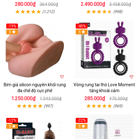
280.000₫
2.490.000₫
364.000₫
3.458.000₫
(1,212)
(998)
-19%
-40%
Hot
5
5
Bím giả silicon nguyên khối rung
Vòng rung tai thỏ Love Moment
đa chế độ cực phê
tăng khoái cảm
1.250.000₫
285.000₫
1.543.000₫
475.000₫
(997)
(969)
-12%
-22%
Hot
5
5