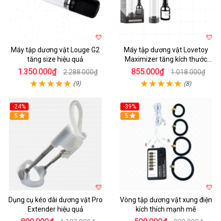
Máy tập dương vật Louge G2
Máy tập dương vật Lovetoy
tăng size hiệu quả
Maximizer tăng kích thước
nhanh
1.350.000₫
855.000₫
2.288.000₫
1.018.000₫
(9)
(8)
-24%
-39%
Hot
5
Hot
5
Dụng cụ kéo dài dương vật Pro
Vòng tập dương vật xung điện
Extender hiệu quả
kích thích mạnh mẽ