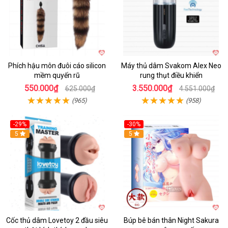
Phích hậu môn đuôi cáo silicon
Máy thủ dâm Svakom Alex Neo
mềm quyến rũ
rung thụt điều khiển
550.000₫
3.550.000₫
625.000₫
4.551.000₫
(965)
(958)
-29%
-30%
Hot
5
Hot
5
Cốc thủ dâm Lovetoy 2 đầu siêu
Búp bê bán thân Night Sakura