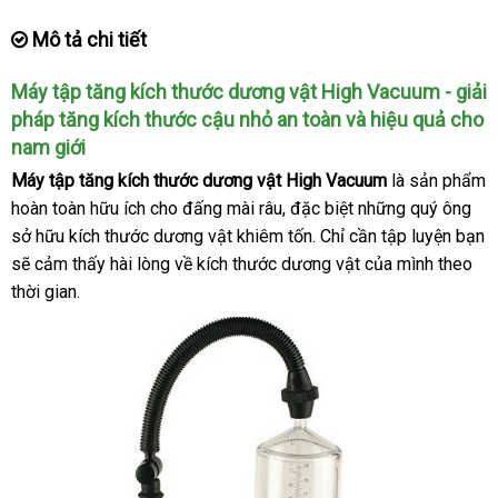
Mô tả chi tiết
Máy tập tăng kích thước dương vật High Vacuum - giải
pháp tăng kích thước cậu nhỏ an toàn
Lazada
và hiệu quả cho
nam giới
Máy tập tăng kích thước dương vật High Vacuum
là sản phẩm
hoàn toàn hữu ích cho đấng mài râu
Đức
,
Pháp
đặc biệt
nổi
những quý ông
sở hữu kích thước dương vật khiêm tốn
Đài
. Chỉ cần tập luyện bạn
tiếng
voucher
sẽ cảm thấy hài lòng về kích thước dương vật
Loan
nhận
của mình theo
thời gian.
xét