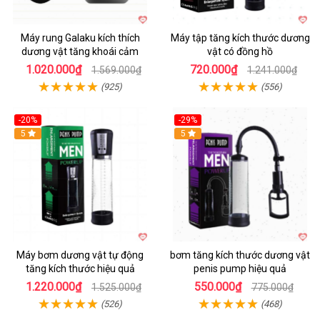
Máy rung Galaku kích thích
Máy tập tăng kích thước dương
dương vật tăng khoái cảm
vật có đồng hồ
1.020.000₫
720.000₫
1.569.000₫
1.241.000₫
(925)
(556)
-20%
-29%
5
5
Máy bơm dương vật tự động
bơm tăng kích thước dương vật
tăng kích thước hiệu quả
penis pump hiệu quả
1.220.000₫
550.000₫
1.525.000₫
775.000₫
(526)
(468)