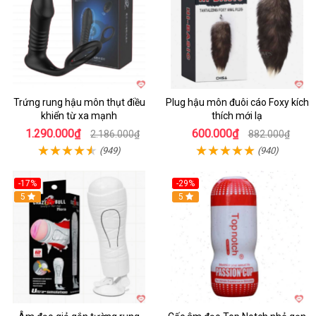
Trứng rung hậu môn thụt điều
Plug hậu môn đuôi cáo Foxy kích
khiển từ xa mạnh
thích mới lạ
1.290.000₫
600.000₫
2.186.000₫
882.000₫
(949)
(940)
-17%
-29%
5
5