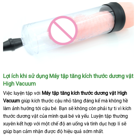
cần
tra
bơm
tay
Lợi ích khi sử dụng Máy tập tăng kích thước dương vật
High Vacuum
Việc luyện tập
mua
với
Máy tập tăng kích thước dương vật High
Vacuum
giúp kích thước cậu nhỏ tăng đáng kể
hàng
hướng
mà không hề
làm ảnh hưởng tới cậu bé
đẹp
. Bạn
tổng
sẽ không còn phải tự ti vì kích
dẫn
thước dương vật
báo
của mình
có
quá bé
hợp
xưởng
và yếu
nhận
. Luyện tập thường
xuyên kết hợp
bỏ
với một chế độ an uống
giá
nên
khuyến
và tình dục hợp lí
xét
quà
sẽ
giúp bạn cảm nhận
sỉ
đặt
được độ hiệu quả sớm nhất.
mua
mãi
tặng