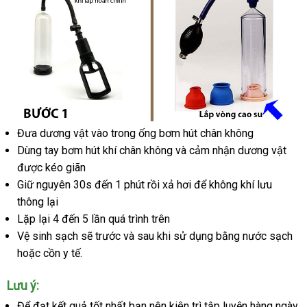
Đưa dương vật vào trong ống bơm hút chân không
Hướng
Dùng tay bơm hút khí chân không
xuất
và cảm nhận dương vật
ama
dẫn
được kéo giãn
khẩu
sử
Giữ nguyên 30s đến 1 phút rồi xả hơi
mới
để không khí lưu
dụng
thông lại
nhất
Lặp lại 4 đến 5 lần
dịch
quá trình trên
Vệ sinh sạch
sử
sẽ trước
vụ
showroom
và sau khi sử dụng bằng nước sạch
si
hoặc cồn y tế.
dụng
thị
Lưu ý:
Để đạt kết quả tốt nhất bạn nên kiên trì tập luyện hàng ngày