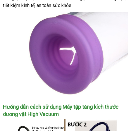
lý
tiết kiệm kinh tế
đấu
, an toàn sức khỏe
ti
trị
giá
liệu
Hướng dẫn cách sử dụng Máy tập tăng kích thước
dương vật High Vacuum