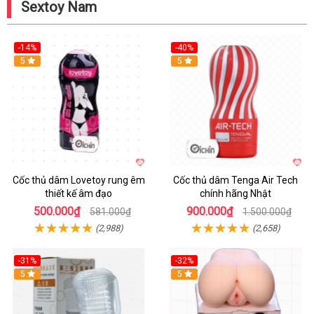
Sextoy Nam
-14%
-40%
Hot
5
Hot
5
Cốc thủ dâm Lovetoy rung êm
Cốc thủ dâm Tenga Air Tech
thiết kế âm đạo
chính hãng Nhật
500.000₫
900.000₫
581.000₫
1.500.000₫
(2,988)
(2,658)
-31%
-32%
Hot
5
Hot
5