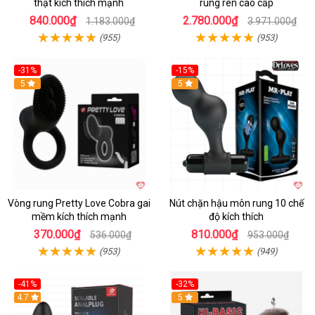
thật kích thích mạnh
rung rên cao cấp
840.000₫
2.780.000₫
1.183.000₫
3.971.000₫
(955)
(953)
-31%
-15%
5
Hot
5
Vòng rung Pretty Love Cobra gai
Nút chặn hậu môn rung 10 chế
mềm kích thích mạnh
độ kích thích
370.000₫
810.000₫
536.000₫
953.000₫
(953)
(949)
-41%
-32%
Hot
4.7
Hot
5