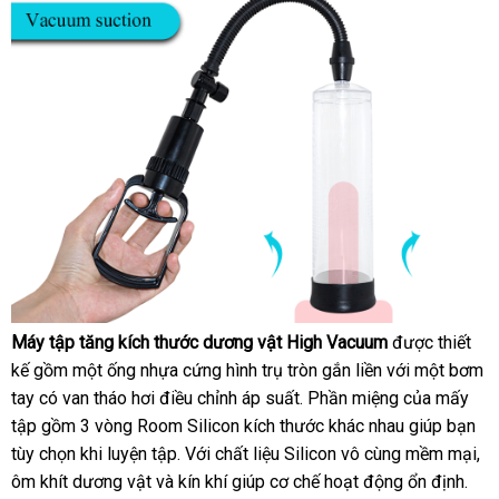
High
Vacuum
tại
chuyentinh.vn
Máy tập tăng kích thước dương vật High Vacuum
showroom
được thiết
Cơ
kế gồm một ống nhựa cứng hình trụ tròn gắn liền
giao
với một bơm
chế
tay có van tháo hơi điều chỉnh áp suất
Thái
. Phần miệng
hàng
địa
của mấy
hút
tập gồm 3 vòng Room Silicon kích thước khác nhau giúp bạn
Lan
chỉ
chân
tùy chọn khi luyện tập
dịch
. Với chất liệu Silicon vô cùng mềm mại
xu
,
không
bằng
ôm khít dương vật
kiểm
và kín khí giúp cơ chế hoạt động ổn định.
vụ
xứ