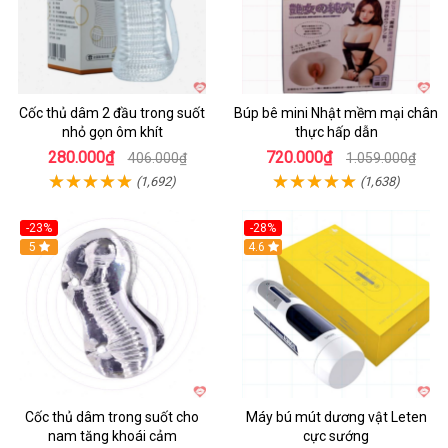
Cốc thủ dâm 2 đầu trong suốt
Búp bê mini Nhật mềm mại chân
nhỏ gọn ôm khít
thực hấp dẫn
280.000₫
720.000₫
406.000₫
1.059.000₫
(1,692)
(1,638)
-23%
-28%
Hot
5
Hot
4.6
Cốc thủ dâm trong suốt cho
Máy bú mút dương vật Leten
nam tăng khoái cảm
cực sướng