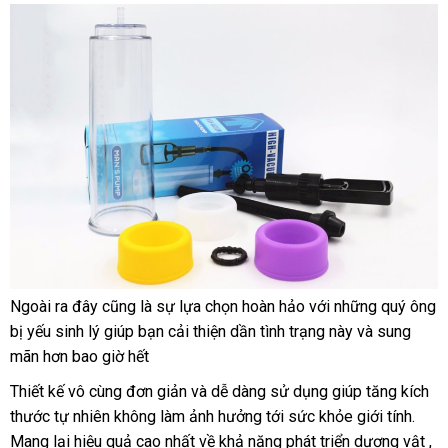
mua
Úc
Ngoài ra đây
Hàn
cũng là sự lựa chọn hoàn hảo
đặt
với
địa
những quý ông
Tập
bị yếu sinh lý giúp bạn cải thiện dần tình trạng này
Quốc
hàng
chỉ
phản
và sung
luyện
mãn hơn bao giờ hết
hồi
theo
cơ
Thiết kế vô cùng đơn giản
phụ
và dễ dàng sử dụng giúp tăng kích
chế
thước tự nhiên không làm ảnh hưởng tới sức khỏe giới tính
kiện
khác
.
vật
Mang lại hiệu quả cao nhất về khả năng phát triển dương vật
hàng
nổ
,