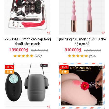
Bộ BDSM 10 món cao cấp tăng
Que rung hậu môn chuỗi 10 chế
khoái cảm mạnh
độ cực đã
1.990.000₫
910.000₫
2.314.000₫
1.596.000₫
(927)
(926)
-35%
-16%
Hot
5
5