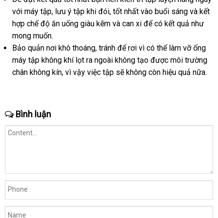
giao
với máy tập
giảm
, lưu ý tập khi đói
miễn
, tốt nhất vào buổi sáng
thanh
và kết
hàng
hợp chế độ ăn uống giàu kẽm
giá
phí
so
và can xi
đổi
để có kết quả như
lý
Đức
mong muốn.
sánh
trả
Bảo quản nơi khô thoáng
kiểm
, tránh
nhận
để rơi vì
nơi
có thể làm vỡ ống
máy tập không khí lọt ra ngoài không tạo
tra
hàng
nào
kho
được môi trường
chân không kín
showroom
, vì vậy việc tập
nhận
sẽ không còn hiệu quả nữa.
hàng
hàng
Bình luận