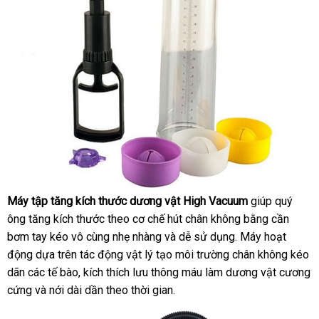
Máy tập tăng kích thước dương vật High Vacuum
giúp quý
Máy
ông tăng kích thước theo cơ chế hút chân không bằng cần
tập
bơm tay kéo vô cùng nhẹ nhàng
xuất
và dễ sử dụng
ở
. Máy hoạt
tăng
động dựa trên tác động vật lý tạo môi trường chân không kéo
khẩu
đâu
kích
dãn
sản
các tế bào
giao
, kích thích lưu thông máu làm dương vật cương
uy
thước
dương
cứng
xuất
đặt
và nới dài dần theo thời gian.
hàng
tín
vật
mua