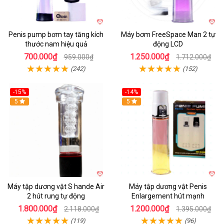
Penis pump bơm tay tăng kích
Máy bơm FreeSpace Man 2 tự
thước nam hiệu quả
động LCD
700.000₫
1.250.000₫
959.000₫
1.712.000₫
(242)
(152)
-15%
-14%
Hot
5
Hot
5
Máy tập dương vật S hande Air
Máy tập dương vật Penis
2 hút rung tự động
Enlargement hút mạnh
1.800.000₫
1.200.000₫
2.118.000₫
1.395.000₫
(119)
(96)