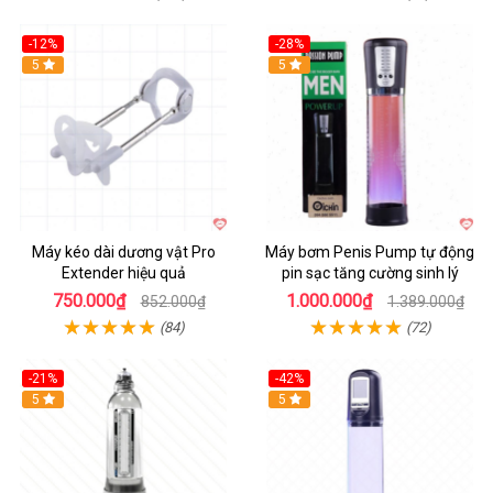
-12%
-28%
Hot
5
Hot
5
Máy kéo dài dương vật Pro
Máy bơm Penis Pump tự động
Extender hiệu quả
pin sạc tăng cường sinh lý
750.000₫
1.000.000₫
852.000₫
1.389.000₫
(84)
(72)
-21%
-42%
Hot
5
Hot
5