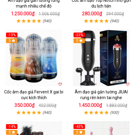
Âm đạo giả gắn tường rung
Cốc âm đạo Top Notch nhỏ gọn
mạnh nhiều chế độ
du lịch tiện
1.250.000₫
280.000₫
1.506.000₫
394.000₫
(940)
(940)
-13%
-23%
Hot
5
5
Cốc âm đạo giả Fervent X gai bi
Âm đạo giả gắn tường JIUAI
cực kích thích
rung rên kèm tai nghe
350.000₫
1.450.000₫
402.000₫
1.883.000₫
(940)
(930)
-14%
-43%
Hot
5
5