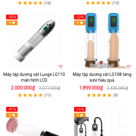
(16)
(15)
-35%
-22%
Hot
5
Hot
5
Máy tập dương vật Luoge LG110
Máy tập dương vật LG108 tăng
màn hình LCD
size hiệu quả
2.000.000₫
1.899.000₫
3.077.000₫
2.435.000₫
(11)
(9)
-41%
-16%
Hot
5
Hot
5