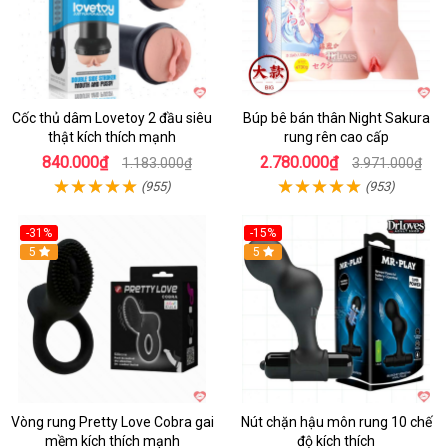
Cốc thủ dâm Lovetoy 2 đầu siêu
Búp bê bán thân Night Sakura
thật kích thích mạnh
rung rên cao cấp
840.000₫
2.780.000₫
1.183.000₫
3.971.000₫
(955)
(953)
-31%
-15%
5
Hot
5
Vòng rung Pretty Love Cobra gai
Nút chặn hậu môn rung 10 chế
mềm kích thích mạnh
độ kích thích