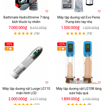
Bathmate HydroXtreme 7 tăng
Máy tập dương vật Evo Penis
kích thước tự nhiên
Pump kéo tay nhẹ
7.000.000₫
1.500.000₫
8.642.000₫
1.829.000₫
(16)
(15)
-35%
-22%
Hot
5
Hot
5
Máy tập dương vật Luoge LG110
Máy tập dương vật LG108 tăng
màn hình LCD
size hiệu quả
2.000.000₫
1.899.000₫
3.077.000₫
2.435.000₫
(11)
(9)