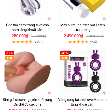
Cốc thủ dâm trong suốt cho
Máy bú mút dương vật Leten
nam tăng khoái cảm
cực sướng
280.000₫
2.490.000₫
364.000₫
3.458.000₫
(1,212)
(998)
-19%
-40%
Hot
5
5
Bím giả silicon nguyên khối rung
Vòng rung tai thỏ Love Moment
đa chế độ cực phê
tăng khoái cảm