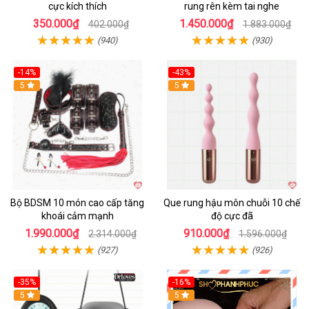
cực kích thích
rung rên kèm tai nghe
350.000₫
1.450.000₫
402.000₫
1.883.000₫
(940)
(930)
-14%
-43%
Hot
5
5
Bộ BDSM 10 món cao cấp tăng
Que rung hậu môn chuỗi 10 chế
khoái cảm mạnh
độ cực đã
1.990.000₫
910.000₫
2.314.000₫
1.596.000₫
(927)
(926)
-35%
-16%
Hot
5
5