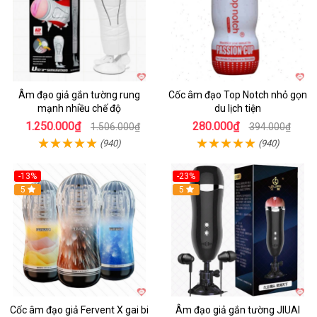
Âm đạo giả gắn tường rung
Cốc âm đạo Top Notch nhỏ gọn
mạnh nhiều chế độ
du lịch tiện
1.250.000₫
280.000₫
1.506.000₫
394.000₫
(940)
(940)
-13%
-23%
Hot
5
5
Cốc âm đạo giả Fervent X gai bi
Âm đạo giả gắn tường JIUAI