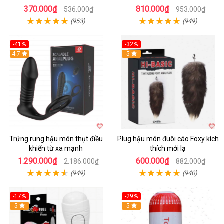
370.000₫
810.000₫
536.000₫
953.000₫
(953)
(949)
-41%
-32%
Hot
4.7
Hot
5
Trứng rung hậu môn thụt điều
Plug hậu môn đuôi cáo Foxy kích
khiển từ xa mạnh
thích mới lạ
1.290.000₫
600.000₫
2.186.000₫
882.000₫
(949)
(940)
-17%
-29%
5
5