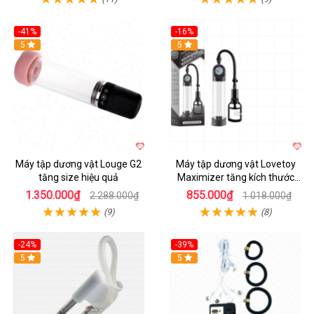
-41%
-16%
Hot
5
Hot
5
Máy tập dương vật Louge G2
Máy tập dương vật Lovetoy
tăng size hiệu quả
Maximizer tăng kích thước
nhanh
1.350.000₫
855.000₫
2.288.000₫
1.018.000₫
(9)
(8)
-24%
-39%
Hot
5
Hot
5