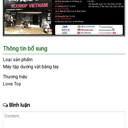
Chúng
Thông tin bổ sung
tôi
là
Loại sản phẩm
hệ
Máy tập dương vật bằng tay
thống
Shop
Thương hiệu
lớn
Love Toy
thương
,
hiệu
uy
tín
Bình luận
trong
ngành
đồ
chơi