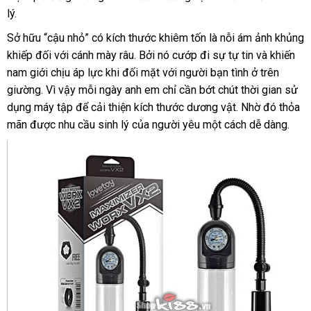
lý.
nên
vấn
mua
Sở hữu “cậu nhỏ” có kích thước khiêm tốn là nỗi ám ảnh khủng
khiếp đối
miễn
với cánh mày râu
nhanh
. Bởi nó cướp đi sự tự tin
hướng
và khiến
nam giới chịu áp lực khi đối mặt
phí
nhất
tại
với người bạn tình ở trên
dẫn
giường
nước
. Vì vậy mỗi ngày anh em chỉ cần bớt chút thời gian sử
nhà
dụng máy tập
ngoài
danh
để cải thiện kích thước dương vật
sản
. Nhờ đó thỏa
mãn
ăn
được nhu cầu sinh lý
sách
to
của người yêu một cách dễ dàng.
xuất
trộm