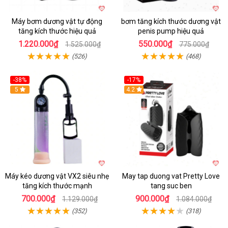
Máy bơm dương vật tự động
bơm tăng kích thước dương vật
tăng kích thước hiệu quả
penis pump hiệu quả
1.220.000₫
550.000₫
1.525.000₫
775.000₫
(526)
(468)
-38%
-17%
Hot
5
4.2
Máy kéo dương vật VX2 siêu nhẹ
May tap duong vat Pretty Love
tăng kích thước mạnh
tang suc ben
700.000₫
900.000₫
1.129.000₫
1.084.000₫
(352)
(318)