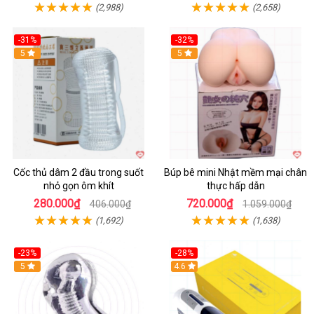
(2,988)
(2,658)
-31%
-32%
Hot
5
Hot
5
Cốc thủ dâm 2 đầu trong suốt
Búp bê mini Nhật mềm mại chân
nhỏ gọn ôm khít
thực hấp dẫn
280.000₫
720.000₫
406.000₫
1.059.000₫
(1,692)
(1,638)
-23%
-28%
Hot
5
Hot
4.6