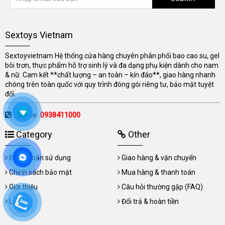
Sextoys Vietnam
Sextoyvietnam Hệ thống cửa hàng chuyên phân phối bao cao su, gel
bôi trơn, thực phẩm hỗ trợ sinh lý và đa dạng phụ kiện dành cho nam
& nữ. Cam kết **chất lượng – an toàn – kín đáo**, giao hàng nhanh
chóng trên toàn quốc với quy trình đóng gói riêng tư, bảo mật tuyệt
đối.
Hotline:
0938411000
Category
Other
Điều khoản sử dụng
Giao hàng & vận chuyển
Chính sách bảo mật
Mua hàng & thanh toán
Giới thiệu
Câu hỏi thường gặp (FAQ)
Liên hệ
Đổi trả & hoàn tiền