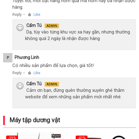
Tuyệt vời, mới đặt hàng hôm qua mà hôm nay đã nhận được
hàng.
Reply
Like
●
Cẩm Tú
ADMIN
Dạ, tùy vào từng khu vực xa hay gần, nhưng thường
không quá 2 ngày là nhận được hàng
Phương Linh
P
Có nhiều sản phẩm để lựa chọn, giá tốt!
Reply
Like
●
Cẩm Tú
ADMIN
Cảm ơn bạn, đừng quên thường xuyên ghé thăm
website để xem những sản phẩm mới nhất nhé.
Máy tập dương vật
-35%
-42%