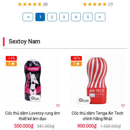
(8)
(7)
1
2
3
4
5
Sextoy Nam
-14%
-40%
Hot
5
Hot
5
Cốc thủ dâm Lovetoy rung êm
Cốc thủ dâm Tenga Air Tech
thiết kế âm đạo
chính hãng Nhật
500.000₫
900.000₫
581.000₫
1.500.000₫