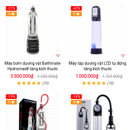
-21%
-42%
Hot
5
Hot
5
Máy bơm dương vật Bathmate
Máy tập dương vật LCD tự động
Hydromax8 tăng kích thước
tăng kích thước
3.500.000₫
1.000.000₫
4.430.000₫
1.724.000₫
(70)
(18)
-19%
-18%
Hot
5
Hot
5