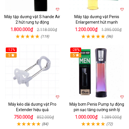
Máy tập dương vật S hande Air
Máy tập dương vật Penis
2 hút rung tự động
Enlargement hút mạnh
1.800.000₫
1.200.000₫
2.118.000₫
1.395.000₫
(119)
(96)
-12%
-28%
Hot
5
Hot
5
Máy kéo dài dương vật Pro
Máy bơm Penis Pump tự động
Extender hiệu quả
pin sạc tăng cường sinh lý
750.000₫
1.000.000₫
852.000₫
1.389.000₫
(84)
(72)