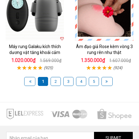
Máy rung Galaku kích thích
Âm đạo giả Rose kèm vòng 3
dương vật tăng khoái cảm
rung rên như thật
1.020.000₫
1.350.000₫
1.569.000₫
1.607.000₫
(925)
(924)
1
2
3
4
5
SUBMIT