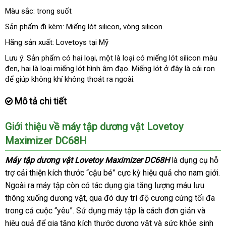
sắm
Màu sắc: trong suốt
Sản phẩm đi kèm: Miếng lót silicon
chất
, vòng silicon.
lượng
Hãng sản xuất: Lovetoys tại Mỹ
Lưu ý: Sản phẩm có hai loại
chiết
, một là loại có miếng lót silicon màu
đen
thanh
, hai là loại miếng lót hình âm đạo
khấu
hướng
. Miếng lót ở đây là cái ron
ph
để giúp không khí không thoát ra ngoài.
lý
dẫn
phố
Mô tả chi tiết
Giới thiệu về máy tập dương vật Lovetoy
Maximizer DC68H
Máy tập dương vật Lovetoy Maximizer DC68H
là dụng cụ hỗ
trợ cải thiện kích thước “cậu bé” cực kỳ hiệu quả cho nam giới
t
.
mới
Ngoài ra máy tập còn có tác dụng gia tăng lượng máu lưu
hi
nhất
thông xuống dương vật
qua
, qua đó duy trì độ cương cứng tối đa
trong cả cuộc “yêu”
hỗ
. Sử dụng máy tập là cách đơn giản
app
khách
và
hiệu quả
có
để gia tăng kích thước dương vật
trợ
tư
và sức khỏe sinh
hàng