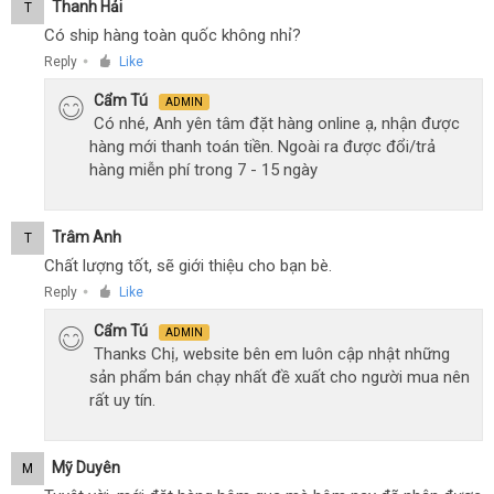
Thanh Hải
T
Có ship hàng toàn quốc không nhỉ?
Reply
Like
●
Cẩm Tú
ADMIN
Có nhé, Anh yên tâm đặt hàng online ạ, nhận được
hàng mới thanh toán tiền. Ngoài ra được đổi/trả
hàng miễn phí trong 7 - 15 ngày
Trâm Anh
T
Chất lượng tốt, sẽ giới thiệu cho bạn bè.
Reply
Like
●
Cẩm Tú
ADMIN
Thanks Chị, website bên em luôn cập nhật những
sản phẩm bán chạy nhất đề xuất cho người mua nên
rất uy tín.
Mỹ Duyên
M