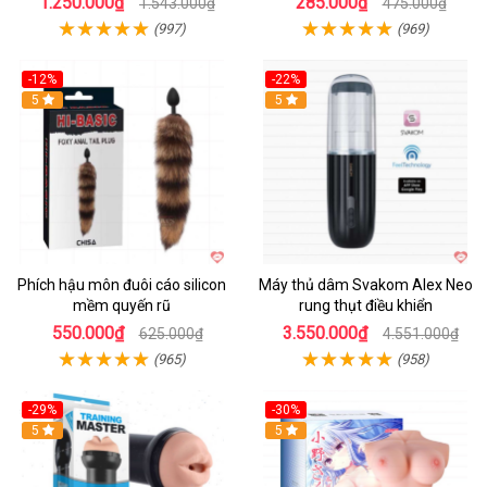
1.250.000₫
285.000₫
1.543.000₫
475.000₫
(997)
(969)
-12%
-22%
Hot
5
5
Phích hậu môn đuôi cáo silicon
Máy thủ dâm Svakom Alex Neo
mềm quyến rũ
rung thụt điều khiển
550.000₫
3.550.000₫
625.000₫
4.551.000₫
(965)
(958)
-29%
-30%
Hot
5
Hot
5