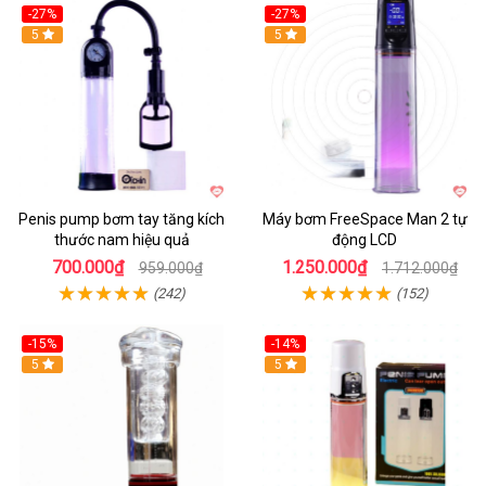
-27%
-27%
Hot
5
Hot
5
Penis pump bơm tay tăng kích
Máy bơm FreeSpace Man 2 tự
thước nam hiệu quả
động LCD
700.000₫
1.250.000₫
959.000₫
1.712.000₫
(242)
(152)
-15%
-14%
Hot
5
Hot
5