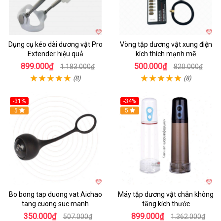
Dụng cụ kéo dài dương vật Pro
Vòng tập dương vật xung điện
Extender hiệu quả
kích thích mạnh mẽ
899.000₫
500.000₫
1.183.000₫
820.000₫
(8)
(8)
-31%
-34%
Hot
5
Hot
5
Bo bong tap duong vat Aichao
Máy tập dương vật chân không
tang cuong suc manh
tăng kích thước
350.000₫
899.000₫
507.000₫
1.362.000₫