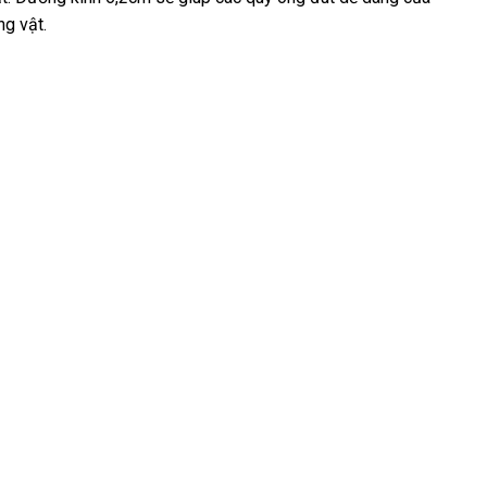
ng vật.
mua
hàng