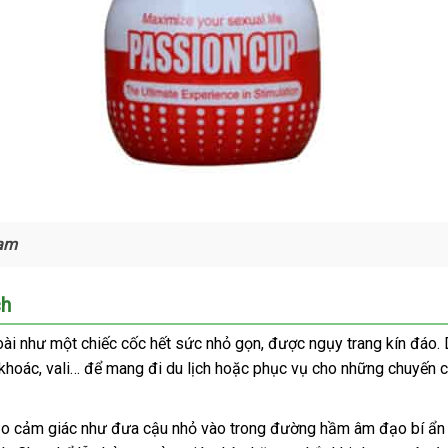
nam
ch
oài như một chiếc cốc hết sức nhỏ gọn
hỗ
,
thế
được ngụy trang kín đáo
t
.
o khoác
vệ
, vali…
hỗ
để mang đi du lịch
showroom
hoặc
link
phục vụ cho
trợ
giới
danh
những chuyến c
y
sinh
trợ
web
sách
c
tạo cảm giác như đưa cậu nhỏ vào trong đường hầm âm đạo bí ẩ