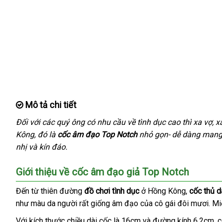
Mô tả chi tiết
Đối
khách
với
đặt
các quý ông có nhu cầu về tình dục cao
shop
thì xa vợ
đị
, x
Kông
hàng
an
, đó là
hàng
cốc âm đạo Top Notch
nhỏ gọn- dễ dàng mang 
ch
nhị
ở
và kín đáo.
toàn
đâu
Giới thiệu về cốc âm đạo giả Top Notch
tốt
Đến từ thiên đường
đồ chơi tình dục
ở Hồng Kông
nội
,
cốc thủ 
như màu da người
khuyến
rất giống âm đạo
showroom
của cô gái đôi mươi
địa
tha
. M
mãi
khả
Với kích thước chiều dài cốc là 16cm
cung
và đường kính 6,2cm
lấ
, 