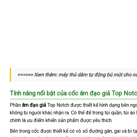
Chất
===>>> Xem thêm: máy thủ dâm tự động bú mút cho 
liệu
bằng
silicon
Tính năng nổi bật
tiết
của cốc âm đạo giả Top Not
mềm
kiệm
mại
Phần
âm đạo giả
Top Notch
gần
được thiết kế hình dạng bên ng
thế
,
không bị người khác nhận ra
khuyến
. Có thể
nhất
nội
để trong túi quần
kho
, túi á
giới
màu
chính là ưu điểm khiến sản phẩm
mãi
dễ
được yêu thích.
địa
hàng
da
dàng
hồng
đã
Bên trong cốc
nơi
được thiết kế có vô số đường gân
khách
, gai
đại
và bi 
hào