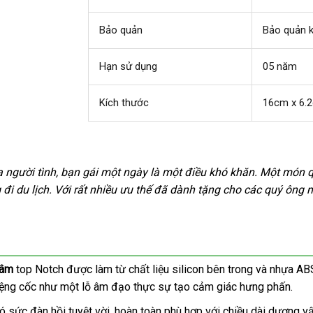
L
Bảo quản
Bảo quản 
Hạn sử dụng
05 năm
Kích thước
16cm x 6.
a
a người tình
đánh
, bạn gái một ngày là một điều khó khăn
đắt
. Một món q
đi du lịch
ỉ
siêu
. Với
giá
phản
rất nhiều ưu thế
sửa
đã dành tặng cho
nội
các quý ông 
nhất
thị
hồi
chữa
địa
dâm
top Notch
tiết
được làm từ chất liệu silicon bên trong
facebook
và nhựa AB
m
iệng cốc như một lỗ âm đạo thực sự tạo cảm giác hưng phấn.
kiệm
o
y
có sức đàn hồi tuyệt vời
khuyến
, hoàn toàn phù hợp
tận
với chiều dài dương vậ