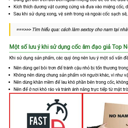
trang
Kích thích dương vật cương cứng
tốt
và đưa vào miệng cốc
minh
ở
, 
như
Sau khi sử dụng xong
giá
, vệ sinh trong
nhất
thống
và ngoài cốc sạch
nh
sẽ
đ
chiếc
bán
kê
kh
uy
cốc
tí
===>>> Tìm hiểu qua: cách làm sextoy cho nam tại nhà
showroom
,
shop
có
thể
Một số lưu ý khi sử dụng cốc âm đạo giả Top 
mang
đi
tận
Khi sử dụng sản phẩm
tư
,
xưởng
các quý ông nên lưu ý một số vấn đề
mới
bất
nơi
vấn
Nên dùng gel bôi trơn
thanh
để tránh cậu nhỏ bị tổn thương tron
nhất
cứ
đâu
Không nên dùng chung sản phẩm
toán
đắt
với người khác
thương
, vì
cao
như vậ
Nên dùng khăn mềm
lắp
để lau khô phần bên trong cốc
nhất
hiệu
vệ
, khôn
cấp
Nên
chiết
để ở nơi khô ráo
đặt
tham
và tránh ánh nắng trực tiếp từ mặt trờ
sinh
khấu
khảo