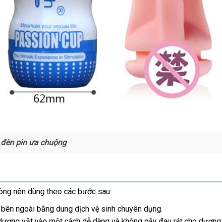
 đèn pin ưa chuộng
 ông nên dùng theo
đổi
các
Úc
bước sau:
trả
a
 bên ngoài bằng dung dịch vệ sinh chuyên dụng.
dương vật vào một cách dễ dàng
ỉ
phản
và không gây đau rát cho dương