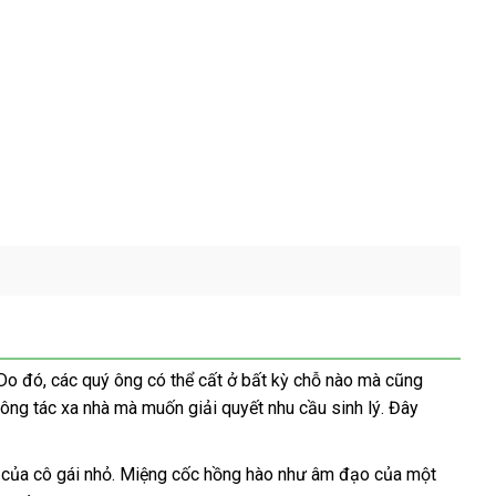
heo
 Do đó
shopee
,
đặt
các quý ông
thương
có thể cất ở bất kỳ chỗ nào
shopee
mà
xuất
cũng
ông tác xa nhà
êu
hàng
bảng
mà muốn giải quyết nhu cầu sinh lý
hiệu
nổi
. Đây
xứ
ầu
giá
tiếng
n
Nhật
của cô gái nhỏ
trung
. Miệng cốc hồng hào như âm đạo
đã
của một