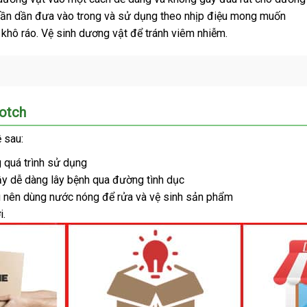
dần dần đưa vào trong
mới
và sử dụng theo nhịp điệu
hồi
cao
mong muốn
ập
âu
đã
, khô ráo
giao
. Vệ sinh dương vật
nhất
hướng
để tránh viêm nhiễm.
cấp
ẩu
qua
hàng
dẫn
n
sử
dụng
Notch
 sau:
g
chính
quá trình sử dụng
y dễ dàng lây bệnh qua đường tình dục
hãng
g nên dùng nước nóng
giảm
để rửa
chính
và vệ sinh sản phẩm
i.
giá
hãng