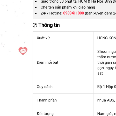
Giao trong 30 phút tại HCM & Hà Nội, Bình 
Che tên sản phẩm khi giao hàng
24/7 Hotline:
0938411000
(bán xuyên đêm 2
Thông tin
Xuất xứ
HONG KO
Silicon ng
thấm nướ
Điểm nổi bật
thới gian 
gọn
cũ
, ngụy 
sát
Quy cách
Bộ 1 Hộp 0
Thành phần
nhựa ABS
,
H
Đối tượng
Nam giới
Th
, 