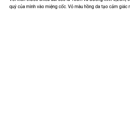
quý
mua
của mình vào miệng cốc
Đài
. Vỏ màu hồng da tạo cảm giác
cấp
h
hàng
Loan