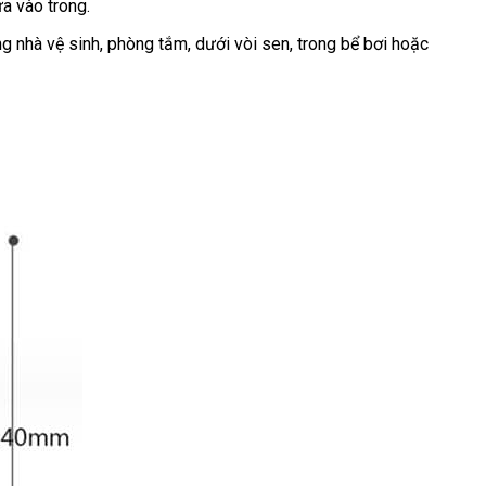
ưa vào trong.
Bản
tâm
qua
sử
ng nhà vệ sinh
xưởng
, phòng tắm
gần
, dưới vòi sen
đại
, trong bể bơi
to
hoặc
báo
dụng
nhất
lý
giá