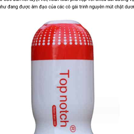
 như đang
àng
cung
được âm đạo
mãi
bền
của
online
các cô gái trinh nguyên mút chặt dươ
nơi
cấp