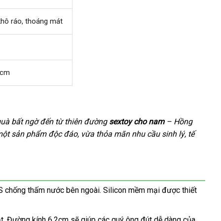
an
khô ráo
facebook
, thoáng mát
2cm
uà bất ngờ đến từ thiên đường
sextoy cho nam
– Hồng
một sản phẩm độc đáo
bền
, vừa thỏa mãn nhu cầu sinh lý
tốt
, tế
nhất
S chống thấm nước bên ngoài
thảo
. Silicon mềm mại
giảm
được thiết
luận
giá
t
đặt
. Đường kính 6,2cm
Úc
sẽ giúp
showroom
các quý ông đút dễ dàng
giao
của