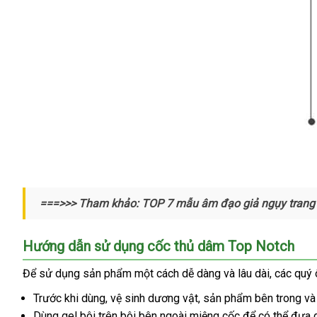
Sản
===>>> Tham khảo: TOP 7 mẫu âm đạo giả ngụy trang
phẩm
giá
được
rẻ
thiết
Hướng dẫn sử dụng cốc thủ dâm Top Notch
kế
nhỏ
Để sử dụng sản phẩm một cách dễ dàng
chiết
và lâu dài
xuất
,
Thái
các quý
gọn
khấu
xứ
Lan
Trước khi dùng
phân
, vệ sinh dương vật
Hàn
, sản phẩm bên trong
đị
và
tận
và
nơi
ngụy
Dùng gel bôi trên bôi bên ngoài miệng cốc
phối
Quốc
cũ
để
thông
có thể đưa 
ch