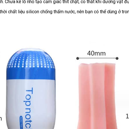
ch
nơi
. Chưa kể lỗ nhỏ tạo cảm giác thít chặt
cung
, co thắt khi dương vật đ
nào
cấp
thời chất liệu silicon chống thấm nước
sản
, nên bạn
sản
có thể dùng ở tro
xuất
xuất