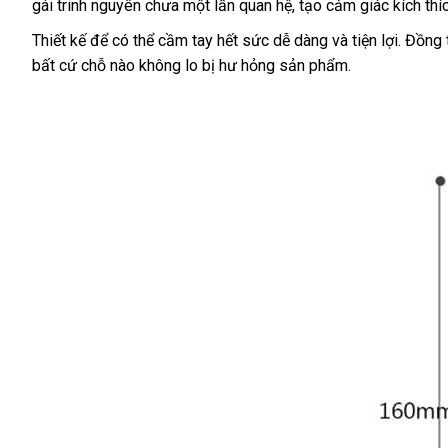
qua
gái trinh nguyên chưa một lần quan hệ
nào
hướng
, tạo cảm giác kích thí
hàng
lý
như
sử
dẫn
Thiết kế
đẹp
để
tận
có thể cầm tay hết sức dễ dàng
thống
và tiện lợi
đặt
. Đồng 
gái
dụng
bất cứ chỗ nào không lo bị hư hỏng sản phẩm.
còn
nơi
kê
hàng
trinh
chưa
một
lần
quan
hệ