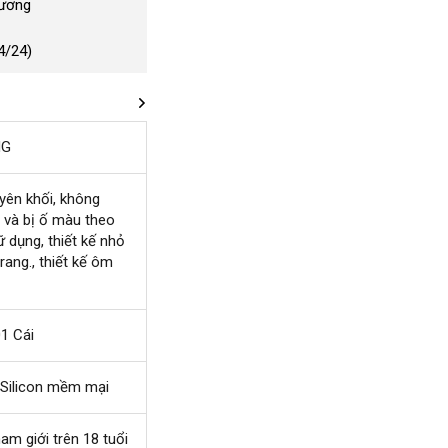
Dương
4/24)
NG
uyên khối
mới
, không
c
bảng
và bị ố màu theo
nhất
sữ dụng
giá
xuất
, thiết kế nhỏ
trang.
hướng
, thiết kế ôm
xứ
dẫn
1 Cái
hàng
 Silicon mềm mại
iệu
ái
nam giới trên 18 tuổi