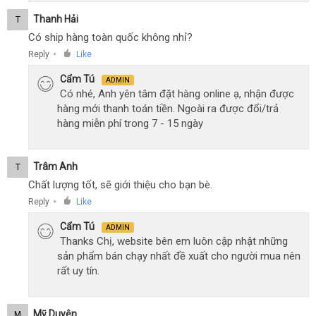
Thanh Hải
T
Có ship hàng toàn quốc không nhỉ?
Reply
Like
●
Cẩm Tú
ADMIN
Có nhé, Anh yên tâm đặt hàng online ạ, nhận được
hàng mới thanh toán tiền. Ngoài ra được đổi/trả
hàng miễn phí trong 7 - 15 ngày
Trâm Anh
T
Chất lượng tốt, sẽ giới thiệu cho bạn bè.
Reply
Like
●
Cẩm Tú
ADMIN
Thanks Chị, website bên em luôn cập nhật những
sản phẩm bán chạy nhất đề xuất cho người mua nên
rất uy tín.
Mỹ Duyên
M