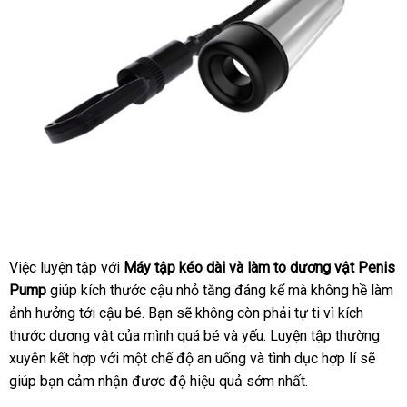
Việc luyện tập
Hàn
với
Máy tập kéo dài
chính
và làm to dương vật Penis
Pump
giúp kích thước cậu nhỏ tăng đáng kể
Quốc
hãng
Pháp
mà không hề làm
ảnh hưởng tới cậu bé
lấy
. Bạn
dịch
sẽ không còn phải tự ti vì kích
thước dương vật
nước
của mình
hàng
vụ
cũ
quá bé
đặt
và yếu
sửa
. Luyện tập thường
xuyên kết hợp
siêu
với một chế độ an uống
ngoài
hàng
thanh
và tình dục hợp lí
chữa
thế
sẽ
giúp bạn cảm nhận
thị
có
được độ hiệu quả sớm nhất.
toán
giới
nên