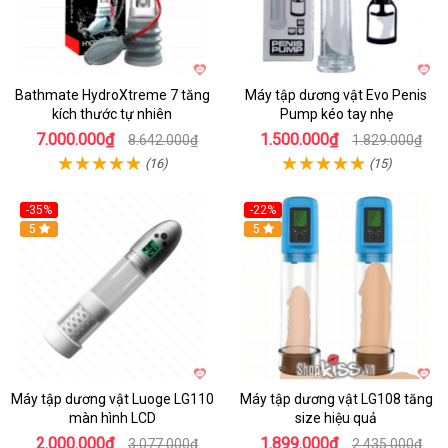
Bathmate HydroXtreme 7 tăng
Máy tập dương vật Evo Penis
kích thước tự nhiên
Pump kéo tay nhẹ
7.000.000₫
1.500.000₫
8.642.000₫
1.829.000₫
(16)
(15)
-35%
-22%
Hot
5
Hot
5
Máy tập dương vật Luoge LG110
Máy tập dương vật LG108 tăng
màn hình LCD
size hiệu quả
2.000.000₫
1.899.000₫
3.077.000₫
2.435.000₫