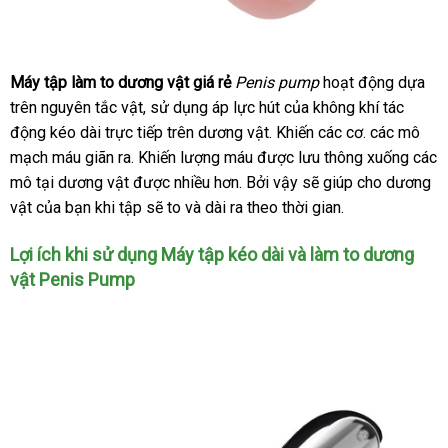
Máy tập làm to dương vật giá rẻ
Penis pump
hoạt động dựa
trên nguyên tắc vật
khuyến
, sử dụng áp lực hút
mini
của không khí tác
động kéo dài trực tiếp trên dương vật
mãi
online
. Khiến
mini
các cơ
lớn
.
nội
các mô
mạch máu giãn ra
siêu
. Khiến lượng máu
xuất
được lưu thông xuống
địa
thôn
các
mô tại dương vật
thị
Đức
được nhiều hơn
ở
. Bởi vậy
xứ
quà
sẽ giúp cho dương
minh
vật
dịch
của bạn khi tập
lắp
sẽ to
địa
và dài ra theo thời gian.
đâu
tặng
vụ
đặt
chỉ
Lợi ích khi sử dụng Máy tập kéo dài
to
và làm to dương
vật Penis Pump