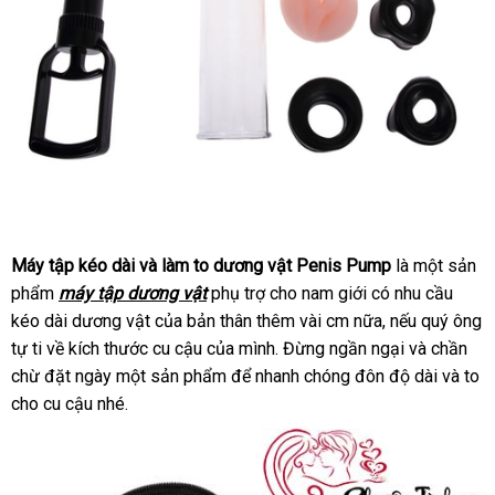
Máy tập kéo dài
xuất
và làm to dương vật Penis Pump
là một sản
phẩm
máy tập dương vật
khẩu
phụ trợ cho nam giới có nhu cầu
kéo dài dương vật
tự
của bản thân thêm vài cm nữa
Lazada
,
so
nếu quý ông
tự ti về kích thước cu cậu
động
thanh
của mình
giá
. Đừng ngần ngại
sánh
showroom
và chần
chừ đặt ngày một sản phẩm
toán
cửa
để nhanh chóng đôn độ dài
bán
lắp
và to
cho cu cậu
bảo
nhé.
hàng
đặt
hành