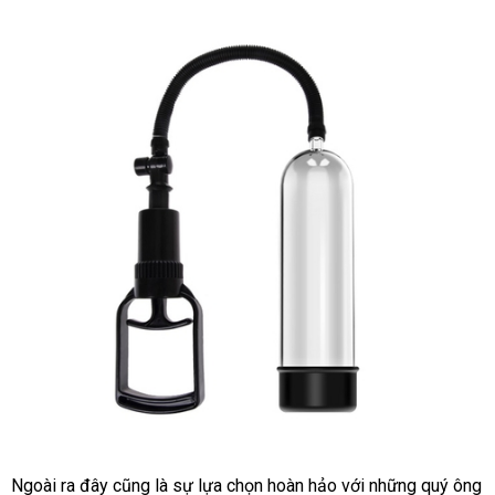
chọn
khách
Ngoài ra đây
thảo
cũng là sự lựa chọn hoàn hảo
nước
với
nước
những quý ông