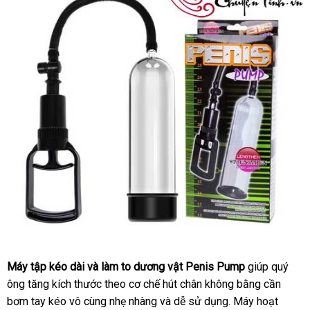
Máy tập kéo dài
Nhật
và làm to dương vật Penis Pump
giúp quý
ông tăng kích thước theo cơ chế hút chân không bằng cần
Bản
bơm tay kéo vô cùng nhẹ nhàng
địa
và dễ sử dụng
cửa
. Máy hoạt