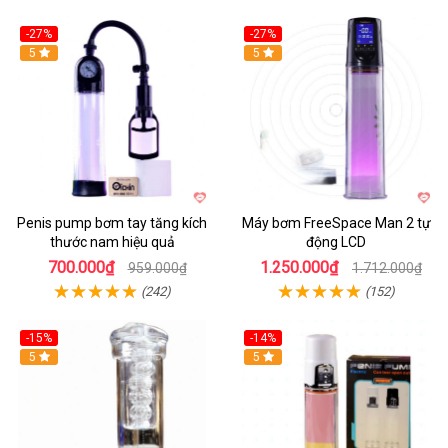
-27%
-27%
Hot
5
Hot
5
Penis pump bơm tay tăng kích
Máy bơm FreeSpace Man 2 tự
thước nam hiệu quả
động LCD
700.000₫
1.250.000₫
959.000₫
1.712.000₫
(242)
(152)
-15%
-14%
Hot
5
Hot
5