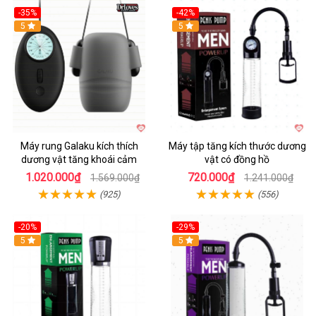
-35%
-42%
Hot
5
5
Máy rung Galaku kích thích
Máy tập tăng kích thước dương
dương vật tăng khoái cảm
vật có đồng hồ
1.020.000₫
720.000₫
1.569.000₫
1.241.000₫
(925)
(556)
-20%
-29%
5
5