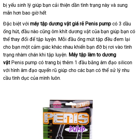
hàng
bị yếu sinh lý giúp bạn cải thiện dần tình trạng này
luận
ngoài
ngoài
nổi
và sung
mãn hơn bao giờ hết
tiếng
mini
Đặc biệt
lớn
với
máy tập dương vật giá rẻ Penis pump
có 3 dầu
ống hút
có
, đầu nào
xuất
cũng ôm khít dương vật
lấy
của bạn giúp bạn
sử
có
thể thay đổi
nên
mini
để tập luyện
khẩu
bảo
. Mỗi đầu ống mút tập đều đem lại
hàng
dụn
cho bạn một cảm giác khác nhau khiến bạn đỡ bị rơi vào tình
chọn
hành
trạng nhàm chán khi tập luyện
lắp
.
Máy tập làm to dương
vật
Penis pump có trang bị thêm 1 đầu bằng âm đạo silicon
đặt
đã
với hình âm đạo quyến rũ giúp cho
trung
các bạn
gần
có thể sử lý nhu
qu
cầu tình dục
chiết
của mình luôn.
tâm
nhất
sử
khấu
dụ