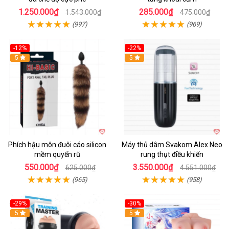
1.250.000₫
285.000₫
1.543.000₫
475.000₫
(997)
(969)
-12%
-22%
Hot
5
5
Phích hậu môn đuôi cáo silicon
Máy thủ dâm Svakom Alex Neo
mềm quyến rũ
rung thụt điều khiển
550.000₫
3.550.000₫
625.000₫
4.551.000₫
(965)
(958)
-29%
-30%
Hot
5
Hot
5