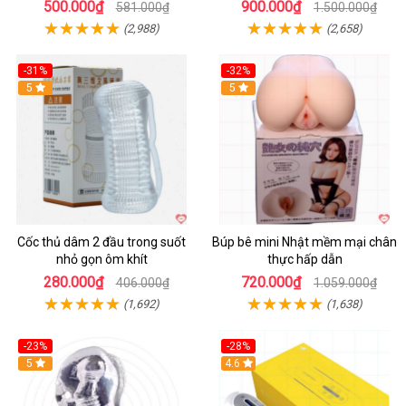
500.000₫
900.000₫
581.000₫
1.500.000₫
(2,988)
(2,658)
-31%
-32%
Hot
5
Hot
5
Cốc thủ dâm 2 đầu trong suốt
Búp bê mini Nhật mềm mại chân
nhỏ gọn ôm khít
thực hấp dẫn
280.000₫
720.000₫
406.000₫
1.059.000₫
(1,692)
(1,638)
-23%
-28%
Hot
5
Hot
4.6