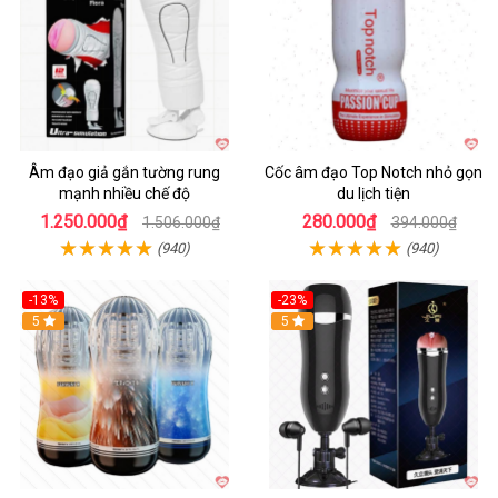
Âm đạo giả gắn tường rung
Cốc âm đạo Top Notch nhỏ gọn
mạnh nhiều chế độ
du lịch tiện
1.250.000₫
280.000₫
1.506.000₫
394.000₫
(940)
(940)
-13%
-23%
Hot
5
5