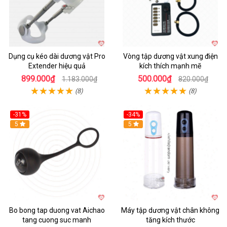
Dụng cụ kéo dài dương vật Pro
Vòng tập dương vật xung điện
Extender hiệu quả
kích thích mạnh mẽ
899.000₫
500.000₫
1.183.000₫
820.000₫
(8)
(8)
-31%
-34%
Hot
5
Hot
5
Bo bong tap duong vat Aichao
Máy tập dương vật chân không
tang cuong suc manh
tăng kích thước