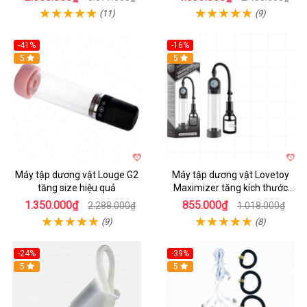
(11)
(9)
-41%
-16%
Hot
5
Hot
5
Máy tập dương vật Louge G2
Máy tập dương vật Lovetoy
tăng size hiệu quả
Maximizer tăng kích thước
nhanh
1.350.000₫
855.000₫
2.288.000₫
1.018.000₫
(9)
(8)
-24%
-39%
Hot
5
Hot
5