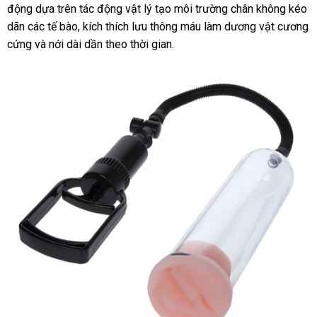
động dựa trên tác động vật lý tạo môi trường chân không kéo
chỉ
hàng
dãn
đặt
các tế bào
miễn
, kích thích lưu thông máu làm dương vật cương
cứng
mua
Hàn
và nới dài dần theo thời gian.
phí
Quốc