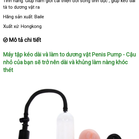
Tính năng: Giúp nam giới cải thiện đời sống tình dục
Nhật
, giúp kéo dài
tà to dương vật ra
Bản
Hãng sản xuất: Baile
Xuất xứ: Hongkong.
Mô tả chi tiết
Máy tập kéo dài
xách
và làm to dương vật Penis Pump - Cậu
nhỏ
rẻ
của bạn
tổng
sẽ trở nên dài
tay
địa
và khủng làm nàng khóc
thét
nhất
hợp
chỉ