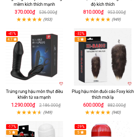
mềm kích thích mạnh
độ kích thích
370.000₫
810.000₫
536.000₫
953.000₫
(953)
(949)
-41%
-32%
Hot
4.7
Hot
5
Trứng rung hậu môn thụt điều
Plug hậu môn đuôi cáo Foxy kích
khiển từ xa mạnh
thích mới lạ
1.290.000₫
600.000₫
2.186.000₫
882.000₫
(949)
(940)
-17%
-29%
5
5