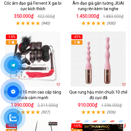
Cốc âm đạo giả Fervent X gai bi
Âm đạo giả gắn tường JIUAI
cực kích thích
rung rên kèm tai nghe
350.000₫
1.450.000₫
402.000₫
1.883.000₫
(940)
(930)
-14%
-43%
Hot
5
5
Bộ BDSM 10 món cao cấp tăng
Que rung hậu môn chuỗi 10 chế
khoái cảm mạnh
độ cực đã
1.990.000₫
910.000₫
2.314.000₫
1.596.000₫
(927)
(926)
-35%
-16%