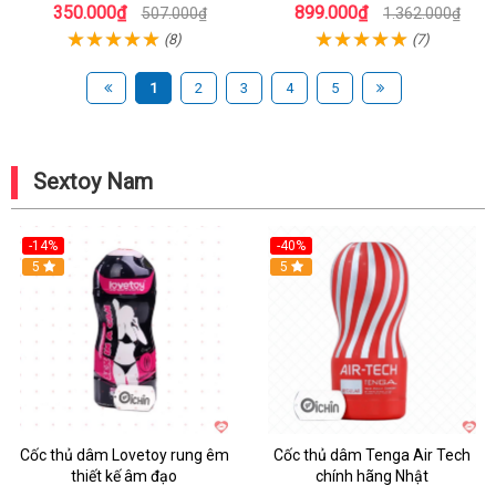
350.000₫
899.000₫
507.000₫
1.362.000₫
(8)
(7)
1
2
3
4
5
Sextoy Nam
-14%
-40%
Hot
5
Hot
5
Cốc thủ dâm Lovetoy rung êm
Cốc thủ dâm Tenga Air Tech
thiết kế âm đạo
chính hãng Nhật