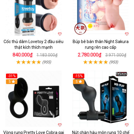
Cốc thủ dâm Lovetoy 2 đầu siêu
Búp bê bán thân Night Sakura
thật kích thích mạnh
rung rên cao cấp
840.000₫
2.780.000₫
1.183.000₫
3.971.000₫
(955)
(953)
-31%
-15%
5
Hot
5
Vòng rung Pretty Love Cobra gai
Nút chặn hậu môn rung 10 chế