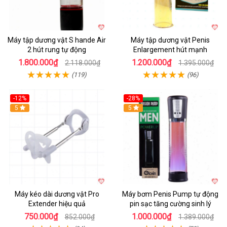
Máy tập dương vật S hande Air
Máy tập dương vật Penis
2 hút rung tự động
Enlargement hút mạnh
1.800.000₫
1.200.000₫
2.118.000₫
1.395.000₫
(119)
(96)
-12%
-28%
Hot
5
Hot
5
Máy kéo dài dương vật Pro
Máy bơm Penis Pump tự động
Extender hiệu quả
pin sạc tăng cường sinh lý
750.000₫
1.000.000₫
852.000₫
1.389.000₫