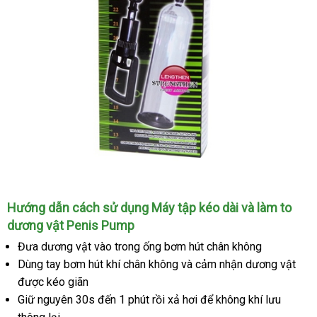
Hướng dẫn cách sử dụng Máy tập kéo dài
facebook
và làm to
dương vật Penis Pump
Đưa dương vật vào trong ống bơm hút chân không
Dùng tay bơm hút khí chân không
chợ
và cảm nhận dương vật
giá
được kéo giãn
rẻ
Giữ nguyên 30s đến 1 phút rồi xả hơi
rẻ
để không khí lưu