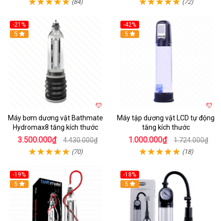
(84)
(72)
-21%
-42%
Hot
5
Hot
5
Máy bơm dương vật Bathmate
Máy tập dương vật LCD tự động
Hydromax8 tăng kích thước
tăng kích thước
3.500.000₫
1.000.000₫
4.430.000₫
1.724.000₫
(70)
(18)
-19%
-18%
Hot
5
Hot
5