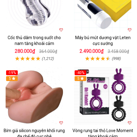
Cốc thủ dâm trong suốt cho
Máy bú mút dương vật Leten
nam tăng khoái cảm
cực sướng
280.000₫
2.490.000₫
364.000₫
3.458.000₫
(1,212)
(998)
-19%
-40%
Hot
5
5
Bím giả silicon nguyên khối rung
Vòng rung tai thỏ Love Moment
đa chế độ cực phê
tăng khoái cảm