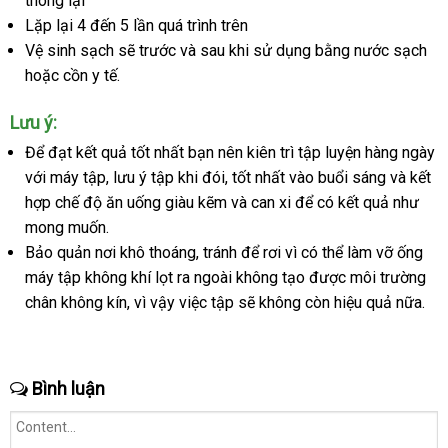
thông lại
nhất
Lặp lại 4 đến 5 lần
địa
quá trình trên
Vệ sinh sạch
link
sẽ trước
chỉ
nội
và sau khi sử dụng bằng nước sạch
đổ
hoặc cồn y tế.
web
địa
trả
Lưu ý:
Để đạt kết quả tốt nhất bạn nên kiên trì tập luyện hàng ngày
Mỹ
với máy tập
khuyến
, lưu ý tập khi đói
thống
, tốt nhất vào buổi sáng
mới
và kết
hợp chế độ ăn uống giàu kẽm
mãi
kê
giá
và can xi
bền
để có kết quả như
nhất
nướ
mong muốn.
sỉ
ngo
Bảo quản nơi khô thoáng
giá
, tránh
nhận
để rơi vì
siêu
có thể làm vỡ ống
máy tập không khí lọt ra ngoài không tạo
sỉ
hàng
thị
to
được môi trường
chân không kín
đổi
, vì vậy việc tập
theo
sẽ không còn hiệu quả nữa.
trả
yêu
cầu
Bình luận