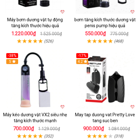
Máy bơm dương vật tự động
bơm tăng kích thước dương vật
tăng kích thước hiệu quả
penis pump hiệu quả
1.220.000₫
550.000₫
1.525.000₫
775.000₫
(526)
(468)
-38%
-17%
Hot
5
4.2
Máy kéo dương vật VX2 siêu nhẹ
May tap duong vat Pretty Love
tăng kích thước mạnh
tang suc ben
700.000₫
900.000₫
1.129.000₫
1.084.000₫
(352)
(318)