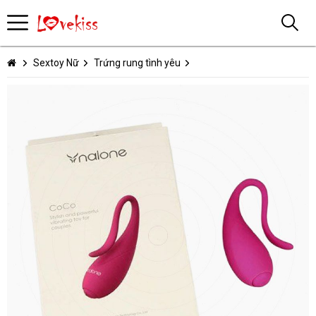
Sextoy Nữ
Trứng rung tình yêu