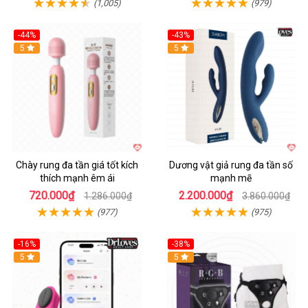
(1,005)
(979)
-44%
-43%
Hot
5
Hot
5
Chày rung đa tần giá tốt kích
Dương vật giả rung đa tần số
thích mạnh êm ái
mạnh mẽ
720.000₫
2.200.000₫
1.286.000₫
3.860.000₫
(977)
(975)
-16%
-38%
Hot
5
Hot
5