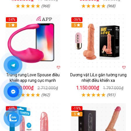
(968)
(968)
-34%
-36%
5
5
Trứng rung Love Spouse điều
Dương vật LiLo gắn tường rung
khiển app rung cực mạnh
nhiệt điều khiển xa
1.790.000₫
1.150.000₫
2.712.000₫
1.797.000₫
(962)
(951)
-44%
-19%
Hot
5
Hot
5