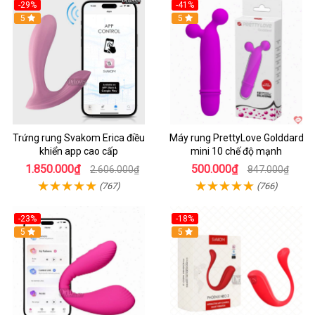
-29%
-41%
Hot
5
Hot
5
Trứng rung Svakom Erica điều
Máy rung PrettyLove Golddard
khiển app cao cấp
mini 10 chế độ mạnh
1.850.000₫
500.000₫
2.606.000₫
847.000₫
(767)
(766)
-23%
-18%
Hot
5
Hot
5