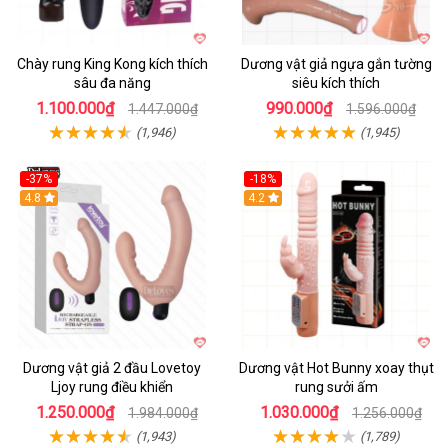
Chày rung King Kong kích thích
Dương vật giả ngựa gắn tường
sâu đa năng
siêu kích thích
1.100.000₫
990.000₫
1.447.000₫
1.596.000₫
(1,946)
(1,945)
-37%
-18%
Hot
4.8
Hot
4.2
Dương vật giả 2 đầu Lovetoy
Dương vật Hot Bunny xoay thụt
Ljoy rung điều khiển
rung sưởi ấm
1.250.000₫
1.030.000₫
1.984.000₫
1.256.000₫
(1,943)
(1,789)