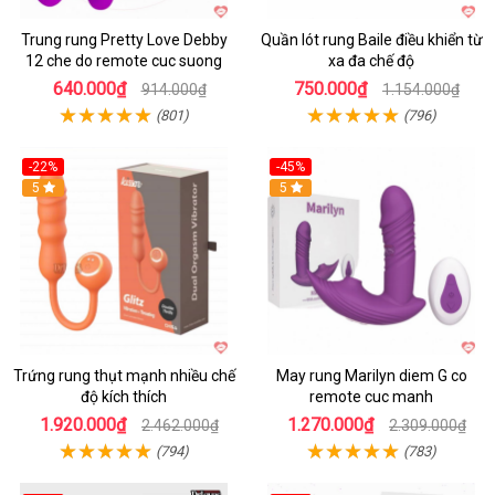
Trung rung Pretty Love Debby
Quần lót rung Baile điều khiển từ
12 che do remote cuc suong
xa đa chế độ
640.000₫
750.000₫
914.000₫
1.154.000₫
(801)
(796)
-22%
-45%
Hot
5
Hot
5
Trứng rung thụt mạnh nhiều chế
May rung Marilyn diem G co
độ kích thích
remote cuc manh
1.920.000₫
1.270.000₫
2.462.000₫
2.309.000₫
(794)
(783)