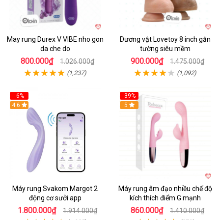
May rung Durex V VIBE nho gon
Dương vật Lovetoy 8 inch gắn
da che do
tường siêu mềm
800.000₫
900.000₫
1.026.000₫
1.475.000₫
(1,237)
(1,092)
-6%
-39%
4.6
Hot
5
Máy rung Svakom Margot 2
Máy rung âm đạo nhiều chế độ
động cơ sưởi app
kích thích điểm G mạnh
1.800.000₫
860.000₫
1.914.000₫
1.410.000₫