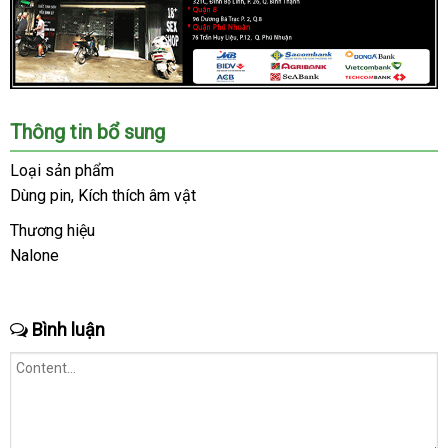
Chúng
Thông tin bổ sung
tôi
là
Loại sản phẩm
hệ
Dùng pin
ăn
, Kích thích âm vật
thống
trộm
Shop
Thương hiệu
lớn
Nalone
mua
,
hàng
uy
tín
Bình luận
trong
ngành
đồ
chơi
người