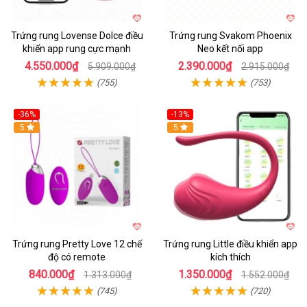
Trứng rung Lovense Dolce điều
Trứng rung Svakom Phoenix
khiển app rung cực mạnh
Neo kết nối app
4.550.000₫
2.390.000₫
5.909.000₫
2.915.000₫
(755)
(753)
-36%
-13%
5
Hot
5
Trứng rung Pretty Love 12 chế
Trứng rung Little điều khiển app
độ có remote
kích thích
840.000₫
1.350.000₫
1.313.000₫
1.552.000₫
(745)
(720)