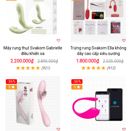
Máy rung thụt Svakom Gabrielle
Trứng rung Svakom Ella không
điều khiển xa
dây cao cấp siêu sướng
2.200.000₫
1.800.000₫
2.895.000₫
2.535.000₫
(921)
(912)
-36%
-36%
5
Hot
5