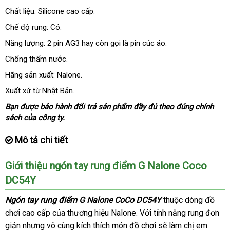
lý
Chất liệu: Silicone cao cấp.
Chế độ rung: Có.
Năng lượng: 2 pin AG3 hay còn gọi là pin cúc áo.
Chống thấm nước.
Hãng sản xuất: Nalone.
Xuất xứ từ Nhật Bản.
Bạn
giá
được bảo hành đổi trả sản phẩm đầy đủ theo đúng chính
sách
bán
giảm
của công ty.
lẻ
giá
Mô tả chi tiết
Giới thiệu ngón tay rung điểm G Nalone Coco
DC54Y
Ngón tay rung điểm G Nalone CoCo DC54Y
thuộc dòng đồ
chơi cao cấp
theo
của thương hiệu Nalone
cao
. Với tính năng rung đơn
giản
link
nhưng vô cùng kích thích món đồ chơi
yêu
cấp
địa
sẽ làm chị em