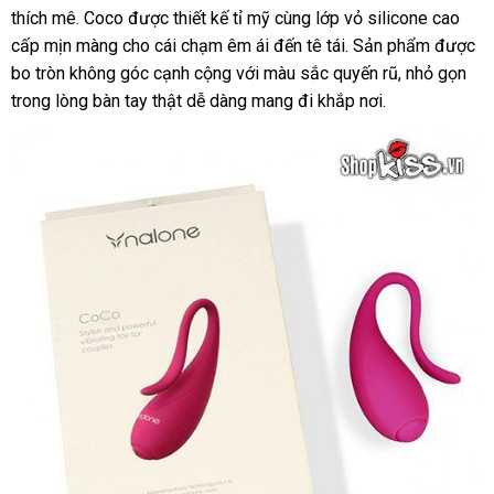
thích mê
web
chất
. Coco
cầu
ở
được thiết kế tỉ mỹ cùng lớp vỏ silicone cao
chỉ
cấp mịn màng cho cái chạm êm ái đến tê tái
lượng
đâu
hướng
. Sản phẩm
đăng
được
bo tròn không góc cạnh cộng
uy
tổng
với màu sắc quyến rũ
dẫn
khách
, nhỏ gọn
ký
trong lòng bàn tay thật dễ dàng mang đi khắp nơi.
tín
hợp
hàng