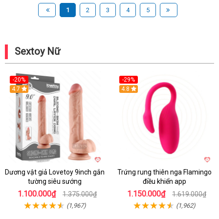
1
2
3
4
5
Sextoy Nữ
-20%
-29%
Hot
4.7
Hot
4.8
Dương vật giả Lovetoy 9inch gắn
Trứng rung thiên nga Flamingo
tường siêu sướng
điều khiển app
1.100.000₫
1.150.000₫
1.375.000₫
1.619.000₫
(1,967)
(1,962)