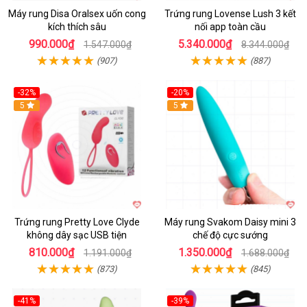
Máy rung Disa Oralsex uốn cong
Trứng rung Lovense Lush 3 kết
kích thích sâu
nối app toàn cầu
990.000₫
5.340.000₫
1.547.000₫
8.344.000₫
(907)
(887)
-32%
-20%
5
5
Trứng rung Pretty Love Clyde
Máy rung Svakom Daisy mini 3
không dây sạc USB tiện
chế độ cực sướng
810.000₫
1.350.000₫
1.191.000₫
1.688.000₫
(873)
(845)
-41%
-39%