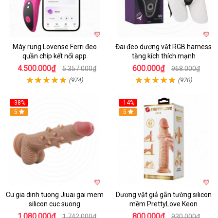
Máy rung Lovense Ferri đeo
Đai đeo dương vật RGB harness
quần chip kết nối app
tăng kích thích mạnh
4.500.000₫
600.000₫
5.357.000₫
968.000₫
(974)
(970)
-38%
-14%
5
5
Cu gia dinh tuong Jiuai gai mem
Dương vật giả gắn tường silicon
silicon cuc suong
mềm PrettyLove Keon
1.080.000₫
800.000₫
1.742.000₫
930.000₫