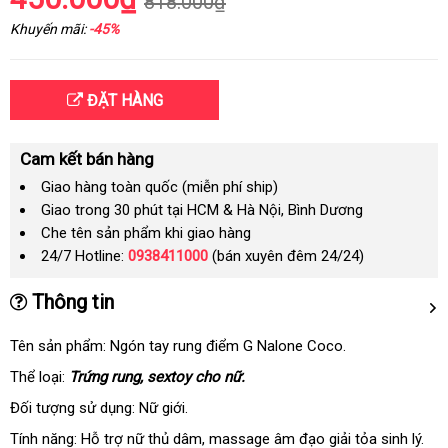
818.000₫
Khuyến mãi:
-45%
ĐẶT HÀNG
Cam kết bán hàng
Giao hàng toàn quốc (miễn phí ship)
Giao trong 30 phút tại HCM & Hà Nội, Bình Dương
Che tên sản phẩm khi giao hàng
24/7 Hotline:
0938411000
(bán xuyên đêm 24/24)
Thông tin
Tên sản phẩm: Ngón tay rung điểm G Nalone Coco.
Thể loại:
Trứng rung
nước
, sextoy cho nữ.
ngoài
Đối tượng sử dụng: Nữ giới.
Tính năng: Hỗ trợ nữ thủ dâm
thanh
, massage âm đạo giải tỏa sinh lý.