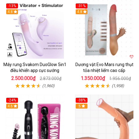
-13%
-31%
4.8
4.8
Máy rung Svakom DuoGlow 5in1
Dương vật Evo Mars rung thụt
điều khiển app cực sướng
tỏa nhiệt liếm cao cấp
2.500.000₫
1.350.000₫
2.873.000₫
1.956.000₫
(1,960)
(1,958)
-24%
-38%
4.6
Hot
5