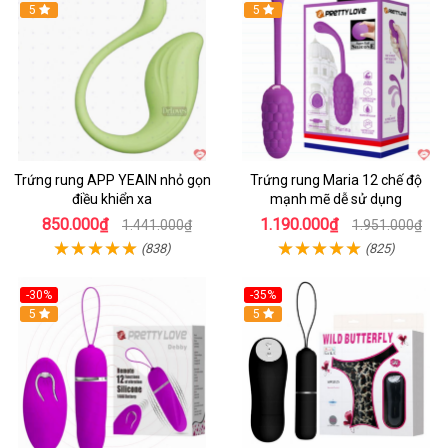
Hot
5
Hot
5
Trứng rung APP YEAIN nhỏ gọn
Trứng rung Maria 12 chế độ
điều khiển xa
mạnh mẽ dễ sử dụng
850.000₫
1.190.000₫
1.441.000₫
1.951.000₫
(838)
(825)
-30%
-35%
Hot
5
Hot
5