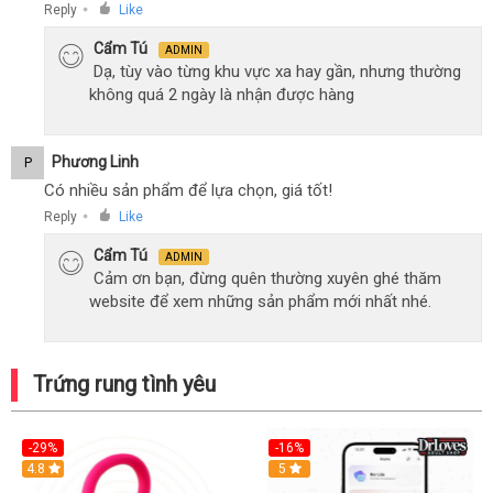
Reply
Like
●
Cẩm Tú
ADMIN
Dạ, tùy vào từng khu vực xa hay gần, nhưng thường
không quá 2 ngày là nhận được hàng
Phương Linh
P
Có nhiều sản phẩm để lựa chọn, giá tốt!
Reply
Like
●
Cẩm Tú
ADMIN
Cảm ơn bạn, đừng quên thường xuyên ghé thăm
website để xem những sản phẩm mới nhất nhé.
Trứng rung tình yêu
-29%
-16%
Hot
4.8
Hot
5