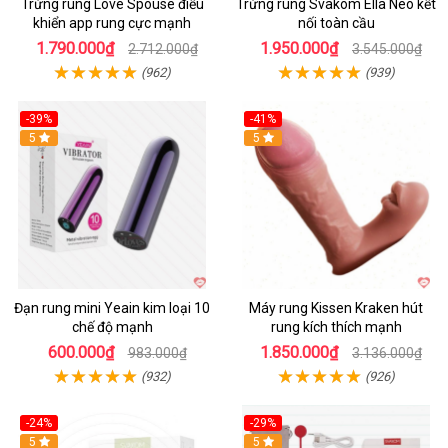
Trứng rung Love Spouse điều
Trứng rung Svakom Ella Neo kết
khiển app rung cực mạnh
nối toàn cầu
1.790.000₫
1.950.000₫
2.712.000₫
3.545.000₫
(962)
(939)
-39%
-41%
Hot
5
Hot
5
Đạn rung mini Yeain kim loại 10
Máy rung Kissen Kraken hút
chế độ mạnh
rung kích thích mạnh
600.000₫
1.850.000₫
983.000₫
3.136.000₫
(932)
(926)
-24%
-29%
Hot
5
5