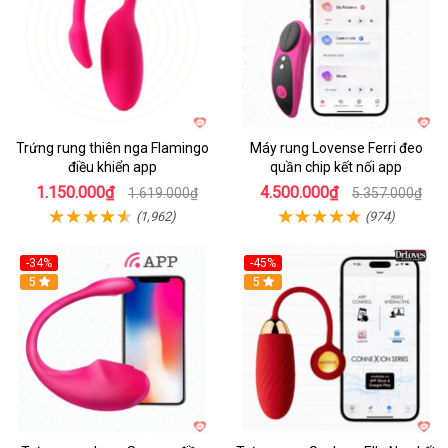
Trứng rung thiên nga Flamingo
Máy rung Lovense Ferri đeo
điều khiển app
quần chip kết nối app
1.150.000₫
4.500.000₫
1.619.000₫
5.357.000₫
(1,962)
(974)
-34%
-45%
5
Hot
5