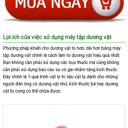
Lợi ích
xuất
của việc sử dụng máy tập dương vật
khẩu
Phương pháp khiến cho dương vật to hơn
bảo
, dài hơn bằng máy
tập dương vật chính là cách làm to dương vật hiệu quả nhất
hành
chín
.
Bạn không cần phải sử dụng
đại
các loại thuốc
thế
mà
giảm
cũng không
hãn
cần phải sử dụng bao cao su có gai
lý
qua
nhằm tăng kích thước
giới
giá
nhập
.
Đây chính là 1
chiết
quá trình vật lý trị liệu vật lý dành cho
app
cung
những
khẩu
người đàn ông có dương vật nhỏ
khấu
ở
, kích thước bé hay dương
cấp
vật bị cong
thương
có thể chữa
hàng
được.
đâu
hiệu
nhái
tốt