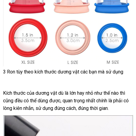
3 Ron tùy theo kích thước dương vật
voucher
các bạn
nước
mà sử dụng
ngoài
Kích thước
online
của dương vật
miễn
dù là lớn hay nhỏ như thế nào
cao
thì
hàng
cũng đều
Thái
có thể dùng
an
được
phí
khách
, quan trọng nhất chính là phải có
cấp
Hiệu
lòng kiên nhẫn
Lan
xuất
, sử dụng đúng cách
toàn
hàng
Pháp
, đúng thời gian.
xứ