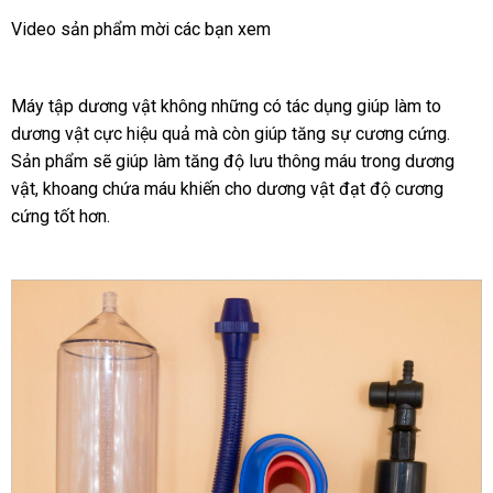
Video sản phẩm mời
siêu
các bạn xem
thị
Máy tập dương vật không
thanh
những có tác dụng giúp làm to
dương vật cực hiệu quả
có
mà còn giúp tăng sự cương cứng
lý
nước
.
Sản phẩm
vận
sẽ giúp làm tăng độ lưu thông máu trong dương
nên
ngoài
vật
Đài
, khoang chứa máu khiến cho dương vật đạt độ cương
chuyển
chọn
cứng tốt hơn.
Loan