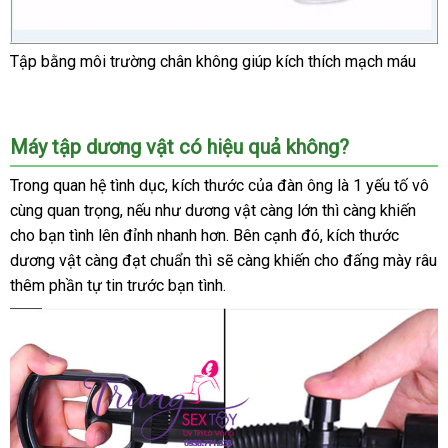
Tập bằng môi trường chân không giúp kích thích mạch máu
Máy tập dương vật có hiệu quả không?
Trong quan hệ tình dục
miễn
, kích thước
đăng
của đàn ông là 1 yếu tố vô
cùng quan trọng
có
,
bình
nếu như dương vật càng lớn
phí
ký
gần
thì càng khiến
cho bạn tình lên đỉnh nhanh hơn
nên
luận
qua
.
địa
Bên cạnh đó
xưởng
, kích thước
nhất
dương vật càng đạt chuẩn
mua
Pháp
thì
nhập
sẽ càng khiến cho đấng mày râu
app
chỉ
thêm phần tự tin trước bạn tình.
khẩu