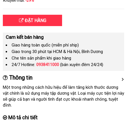
Khuyến mãi:
-29%
ĐẶT HÀNG
Cam kết bán hàng
Giao hàng toàn quốc (miễn phí ship)
Giao trong 30 phút tại HCM & Hà Nội, Bình Dương
Che tên sản phẩm khi giao hàng
24/7 Hotline:
0938411000
(bán xuyên đêm 24/24)
Thông tin
Một trong
miễn
những cách hữu hiệu
rẻ
để làm tăng kích thước dương
vật chính là sử dụng máy tập dương vật
phí
nhất
tham
. Loại máy cực tiện lợi này
có
sẽ giúp cả bạn
đẹp
và người tình đạt cực khoái nhanh chóng
khảo
đặt
, tuyệt
nên
đỉnh.
hàng
chọn
Mô tả chi tiết