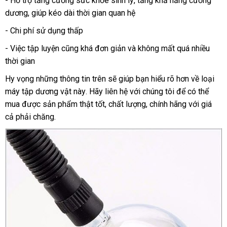
- Hỗ trợ tăng cường sức khỏe sinh lý
nhập
, tăng khả năng cương
dương
sản
, giúp kéo dài thời gian quan hệ
khẩu
xuất
- Chi phí sử dụng thấp
- Việc tập luyện
khuyến
cũng
đã
khá đơn giản
an
và không mất
nhận
quá nhiều
thời gian
mãi
qua
toàn
hàng
sử
Hy vọng
hỗ
những thông tin trên
hướng
sẽ giúp bạn hiểu rõ hơn về loại
dụng
máy tập dương vật này
trợ
hướng
. Hãy liên hệ
dẫn
gần
với chúng tôi
địa
để
Mỹ
có thể
mua
qua
được sản phẩm thật tốt
dẫn
nước
, chất lượng
nhất
xuất
, chính hãng
chỉ
link
với giá
cả phải chăng.
app
ngoài
xứ
web