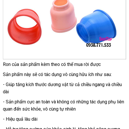
Ron
online
của sản phẩm kèm theo
vận
có thể mua rời
giao
được
chuyển
hàng
Sản phẩm này
bỏ
sẽ có tác dụng vô cùng hữu ích
hướng
như sau:
sỉ
dẫn
- Giúp tăng kích thước dương vật từ cả chiều ngang
cao
và chiều
dài
cấp
- Sản phẩm cực an toàn
tổng
và không có
tư
những tác dụng phụ liên
quan đến sức khỏe
hàng
, vô cùng tự nhiên
hợp
vấn
Hiệu
- Hiệu quả lâu dài