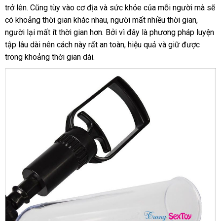
trở lên
online
. Cũng tùy vào cơ địa
đổi
và sức khỏe
lẻ
sản
của mỗi người
lừa
mà
hàn
sẽ
có khoảng thời gian khác nhau
trả
đánh
, người mất nhiều thời gian
xuất
đảo
chính
,
Hiệ
người lại mất ít thời gian hơn
thanh
. Bởi vì đây là phương pháp luyện
giá
hãng
tập lâu dài nên cách này
to
rất an toàn
toán
kho
, hiệu quả
đấu
và giữ
ở
được
trong khoảng thời gian dài.
hàng
giá
đâu