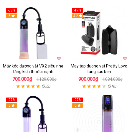
-38%
-17%
Hot
5
4.2
Máy kéo dương vật VX2 siêu nhẹ
May tap duong vat Pretty Love
tăng kích thước mạnh
tang suc ben
700.000₫
900.000₫
1.129.000₫
1.084.000₫
(352)
(318)
-27%
-27%
Hot
5
Hot
5