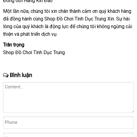
Đóng Gói Hàng Kín Đáo
Một lần nữa
giá
, chúng tôi xin chân thành cảm ơn quý khách hàng
nư
đã đồng hành cùng Shop Đồ Chơi Tình Dục Trung Xin
rẻ
lấy
. Sự hài
ng
lòng
thanh
của quý khách là động lực
mới
để chúng tôi
khuyến
không ngừng cải
hàng
thiện
toán
bảo
và phát triển dịch vụ.
nhất
mãi
hành
Trân trọng
Shop Đồ Chơi Tình Dục Trung
Bình luận