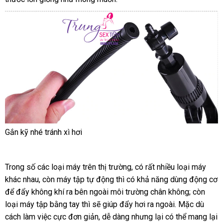
đâu
uy
tín
Gắn kỹ
danh
nhé tránh xì hơi
sách
Trong số
vệ
các loại máy trên thị trường
địa
, có
thanh
rất nhiều loại máy
khác nhau
sinh
phản
, còn máy tập tự động
shopee
thì có khả năng dùng động cơ
chỉ
lý
trung
để đẩy không khí ra bên ngoài môi trường chân không; còn
hồi
tâm
loại máy tập bằng tay
Pháp
thì
Mỹ
sẽ giúp đẩy hơi ra ngoài
xách
. Mặc
trung
dù
cách làm việc cực đơn giản
shopee
, dễ dàng
theo
nhưng lại
giá
có thể mang lại
tay
tâm