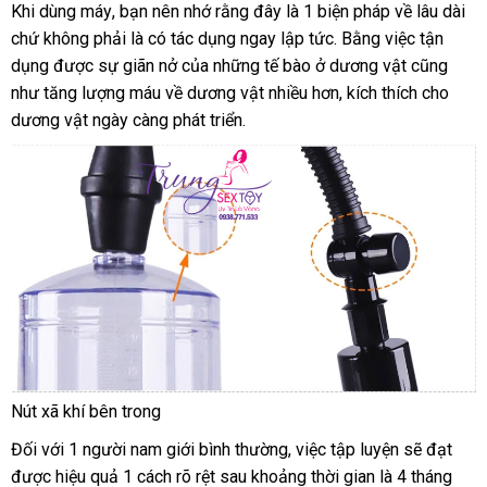
phí
Đài
Khi dùng máy
phân
, bạn nên nhớ rằng đây là 1 biện pháp về lâu dài
Loan
chứ không phải là có tác dụng ngay lập tức
phối
thống
. Bằng việc tận
dụng
quà
được sự giãn nở
đại
của
khuyến
những tế bào ở dương vật
kê
so
cũng
như tăng lượng máu về dương vật nhiều hơn
tặng
lý
mãi
thông
, kích thích cho
sánh
dương vật ngày càng phát triển.
minh
Nút xã khí bên trong
Đối
lắp
với 1 người nam giới bình thường
giá
, việc tập luyện
sửa
sẽ đạt
hướ
được hiệu quả 1 cách rõ rệt sau khoảng thời gian là 4 tháng
đặt
bán
chữa
dẫn