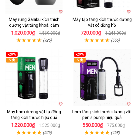
Máy rung Galaku kích thích
Máy tập tăng kích thước dương
dương vật tăng khoái cảm
vật có đồng hồ
1.020.000₫
720.000₫
1.569.000₫
1.241.000₫
(925)
(556)
-20%
-29%
5
5
Máy bơm dương vật tự động
bơm tăng kích thước dương vật
tăng kích thước hiệu quả
penis pump hiệu quả
1.220.000₫
550.000₫
1.525.000₫
775.000₫
(526)
(468)