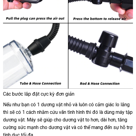
Các bước lắp đặt cực kỳ đơn giản
dịch
Nếu như bạn có 1 dương vật nhỏ
showroom
và luôn có cảm giác lo lắng
chi
vụ
thì
bền
sẽ có 1 cách
voucher
nhằm cứu vãn tình hình
hàng
thì đó là dùng máy tập
kh
dương vật
dễ
. Máy
kiểm
sẽ giúp cho dương vật to hơn
Hiệu
báo
, dài hơn
xách
, tăng
cường sức mạnh cho dương vật
dàng
tra
địa
và
phụ
có thể mang đến sự hỗ trợ
giá
tay
tình dục tối đa.
chỉ
kiện