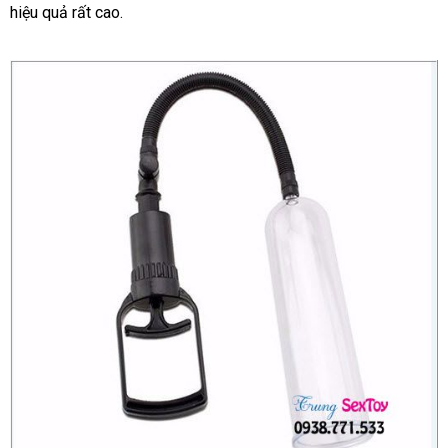
hiệu quả
chất
rất cao.
yêu
bán
lượng
cầu