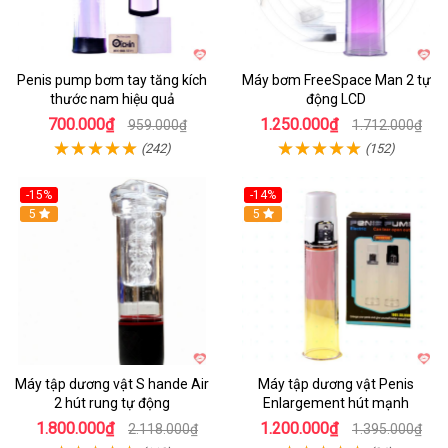
Penis pump bơm tay tăng kích
Máy bơm FreeSpace Man 2 tự
thước nam hiệu quả
động LCD
700.000₫
1.250.000₫
959.000₫
1.712.000₫
(242)
(152)
-15%
-14%
Hot
5
Hot
5
Máy tập dương vật S hande Air
Máy tập dương vật Penis
2 hút rung tự động
Enlargement hút mạnh
1.800.000₫
1.200.000₫
2.118.000₫
1.395.000₫