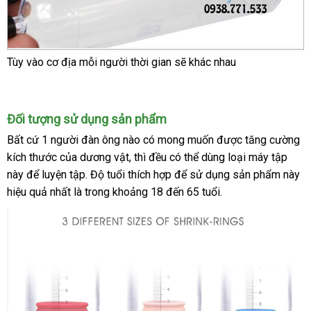
Tùy vào cơ địa mỗi người thời gian
địa
sẽ khác nhau
chỉ
Đối tượng sử dụng sản phẩm
Bất cứ 1 người đàn ông nào có
link
mong muốn
so
được tăng cường
kích thước
online
của dương vật
khuyến
,
nhận
thì đều
web
sử
có thể dùng loại máy tập
sánh
này
voucher
để luyện tập
Đài
. Độ tuổi thích hợp
mãi
xét
dụng
giá
để sử dụng sản phẩm này
hiệu quả nhất là trong khoảng 18 đến 65 tuổi.
Loan
bán
lẻ