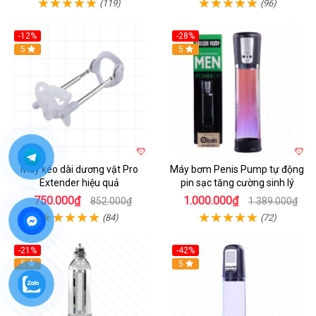
(119)
(96)
-12%
-28%
Hot
5
Hot
5
Máy kéo dài dương vật Pro
Máy bơm Penis Pump tự động
Extender hiệu quả
pin sạc tăng cường sinh lý
750.000₫
1.000.000₫
852.000₫
1.389.000₫
(84)
(72)
-21%
-42%
Hot
5
Hot
5