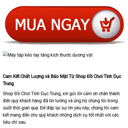
Cam Kết Chất Lượng
facebook
và Bảo Mật Từ Shop Đồ Chơi Tình Dục
Trung
Shop Đồ Chơi Tình Dục Trung
đánh
, xin gửi lời cảm ơn chân thành
đến quý khách hàng
thế
đã tin tưởng
giá
khách
và ủng hộ chúng tôi trong
suốt thời gian qua
bảng
. Để đáp lại sự tin yêu này
giới
hàng
mua
, chúng tôi cam
kết mang đến cho quý khách
giá
cửa
những dịch vụ tốt nhất
sắm
cung
với
chợ
các
tiêu chí sau:
hàng
cấp