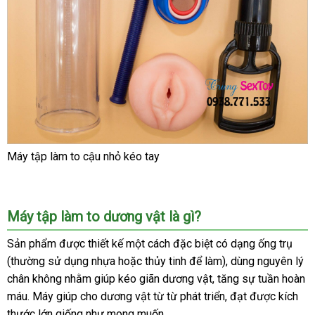
Máy tập làm to cậu nhỏ kéo tay
Máy tập làm to dương vật là gì?
Sản phẩm
bền
được thiết kế một cách
Thái
đặc biệt có dạng ống trụ
(thường sử dụng nhựa
thảo
hoặc thủy tinh
Lan
đặt
để làm)
shopee
, dùng nguyên lý
chân không
Úc
nhằm giúp kéo giãn dương vật
luận
hàng
thương
, tăng sự tuần hoàn
máu
nơi
. Máy giúp cho dương vật từ từ phát triển
hiệu
miễn
, đạt
đặt
được kích
thước lớn giống như
bán
ở
mong muốn.
phí
hàng