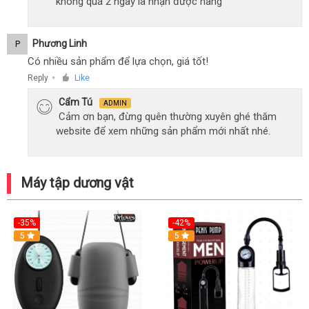
không quá 2 ngày là nhận được hàng
Phương Linh
P
Có nhiều sản phẩm để lựa chọn, giá tốt!
Reply
Like
●
Cẩm Tú
ADMIN
Cảm ơn bạn, đừng quên thường xuyên ghé thăm
website để xem những sản phẩm mới nhất nhé.
Máy tập dương vật
-35%
-42%
Hot
5
5