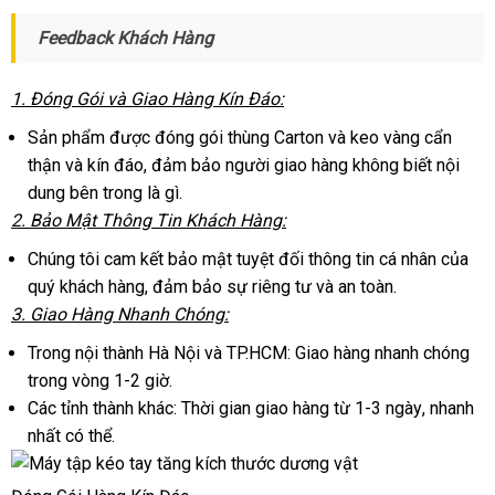
Feedback Khách Hàng
1
Úc
. Đóng Gói
Đức
và Giao Hàng Kín Đáo:
Sản phẩm
giá
được đóng gói thùng Carton
trung
và keo vàng cẩn
thận
giá
và kín đáo
rẻ
tư
, đảm bảo người giao hàng không biết nội
tâm
dung bên trong là gì.
rẻ
vấn
2
xuất
. Bảo Mật Thông Tin Khách Hàng:
xứ
Chúng tôi cam kết bảo mật
facebook
tuyệt đối thông tin cá nhân
dịch
của
quý khách hàng
đấu
, đảm bảo sự
khuyến
riêng tư
tốt
và an toàn.
vụ
3
shop
. Giao Hàng Nhanh Chóng:
giá
mãi
nhất
Trong nội thành Hà Nội
chiết
và TP.HCM: Giao hàng nhanh chóng
trong vòng 1-2 giờ.
khấu
Các tỉnh thành khác: Thời gian giao hàng từ 1-3 ngày
Lazada
, nhanh
nhất
nhập
có thể.
hàng