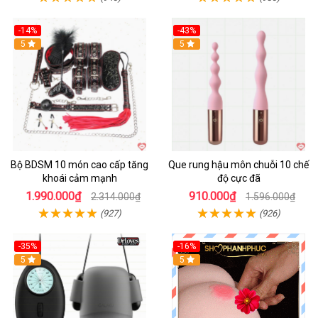
-14%
-43%
Hot
5
5
Bộ BDSM 10 món cao cấp tăng
Que rung hậu môn chuỗi 10 chế
khoái cảm mạnh
độ cực đã
1.990.000₫
910.000₫
2.314.000₫
1.596.000₫
(927)
(926)
-35%
-16%
Hot
5
5