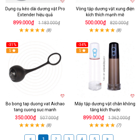
Dụng cụ kéo dài dương vật Pro
Vòng tập dương vật xung điện
Extender hiệu quả
kích thích mạnh mẽ
899.000₫
500.000₫
1.183.000₫
820.000₫
(8)
(8)
-31%
-34%
Hot
5
Hot
5
Bo bong tap duong vat Aichao
Máy tập dương vật chân không
tang cuong suc manh
tăng kích thước
350.000₫
899.000₫
507.000₫
1.362.000₫
(8)
(7)
1
2
3
4
5