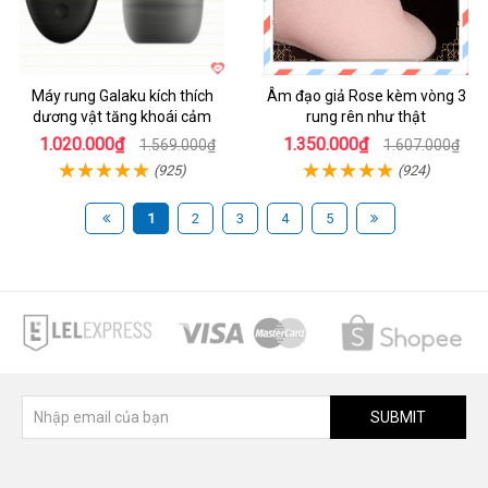
Máy rung Galaku kích thích
Âm đạo giả Rose kèm vòng 3
dương vật tăng khoái cảm
rung rên như thật
1.020.000₫
1.350.000₫
1.569.000₫
1.607.000₫
(925)
(924)
1
2
3
4
5
SUBMIT