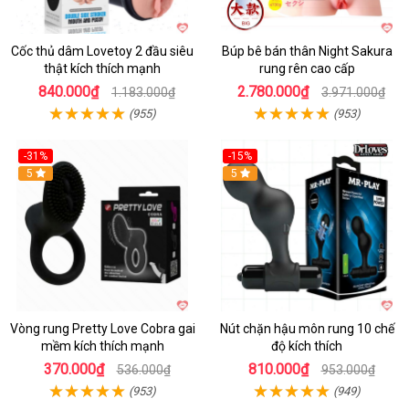
Cốc thủ dâm Lovetoy 2 đầu siêu
Búp bê bán thân Night Sakura
thật kích thích mạnh
rung rên cao cấp
840.000₫
2.780.000₫
1.183.000₫
3.971.000₫
(955)
(953)
-31%
-15%
5
Hot
5
Vòng rung Pretty Love Cobra gai
Nút chặn hậu môn rung 10 chế
mềm kích thích mạnh
độ kích thích
370.000₫
810.000₫
536.000₫
953.000₫
(953)
(949)