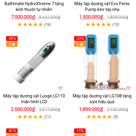
Bathmate HydroXtreme 7 tăng
Máy tập dương vật Evo Penis
kích thước tự nhiên
Pump kéo tay nhẹ
7.000.000₫
1.500.000₫
8.642.000₫
1.829.000₫
(16)
(15)
-35%
-22%
Hot
5
Hot
5
Máy tập dương vật Luoge LG110
Máy tập dương vật LG108 tăng
màn hình LCD
size hiệu quả
2.000.000₫
1.899.000₫
3.077.000₫
2.435.000₫
(11)
(9)
-41%
-16%