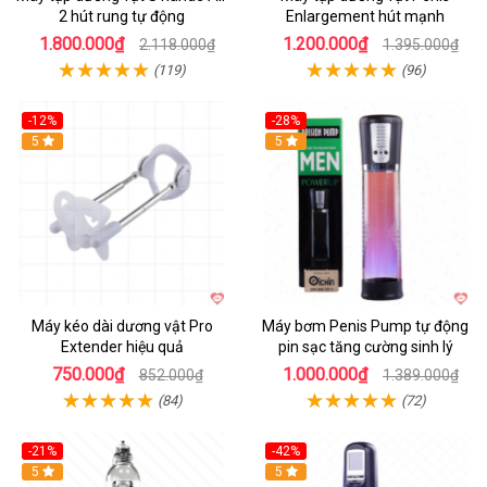
2 hút rung tự động
Enlargement hút mạnh
1.800.000₫
1.200.000₫
2.118.000₫
1.395.000₫
(119)
(96)
-12%
-28%
Hot
5
Hot
5
Máy kéo dài dương vật Pro
Máy bơm Penis Pump tự động
Extender hiệu quả
pin sạc tăng cường sinh lý
750.000₫
1.000.000₫
852.000₫
1.389.000₫
(84)
(72)
-21%
-42%
Hot
5
Hot
5