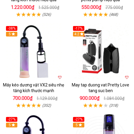
1.220.000₫
550.000₫
1.525.000₫
775.000₫
(526)
(468)
-38%
-17%
Hot
5
4.2
Máy kéo dương vật VX2 siêu nhẹ
May tap duong vat Pretty Love
tăng kích thước mạnh
tang suc ben
700.000₫
900.000₫
1.129.000₫
1.084.000₫
(352)
(318)
-27%
-27%
Hot
5
Hot
5