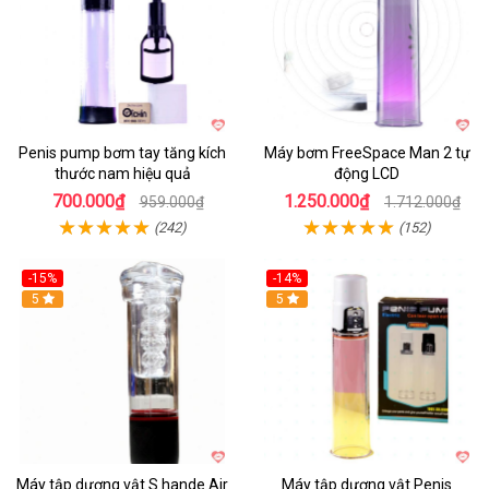
Penis pump bơm tay tăng kích
Máy bơm FreeSpace Man 2 tự
thước nam hiệu quả
động LCD
700.000₫
1.250.000₫
959.000₫
1.712.000₫
(242)
(152)
-15%
-14%
Hot
5
Hot
5
Máy tập dương vật S hande Air
Máy tập dương vật Penis