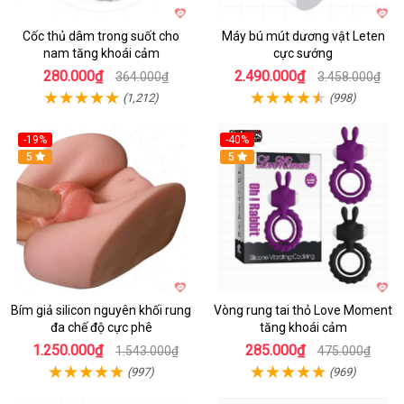
Cốc thủ dâm trong suốt cho
Máy bú mút dương vật Leten
nam tăng khoái cảm
cực sướng
280.000₫
2.490.000₫
364.000₫
3.458.000₫
(1,212)
(998)
-19%
-40%
Hot
5
5
Bím giả silicon nguyên khối rung
Vòng rung tai thỏ Love Moment
đa chế độ cực phê
tăng khoái cảm
1.250.000₫
285.000₫
1.543.000₫
475.000₫
(997)
(969)