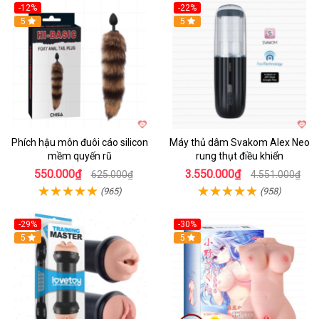
-12%
-22%
Hot
5
5
Phích hậu môn đuôi cáo silicon
Máy thủ dâm Svakom Alex Neo
mềm quyến rũ
rung thụt điều khiển
550.000₫
3.550.000₫
625.000₫
4.551.000₫
(965)
(958)
-29%
-30%
Hot
5
Hot
5