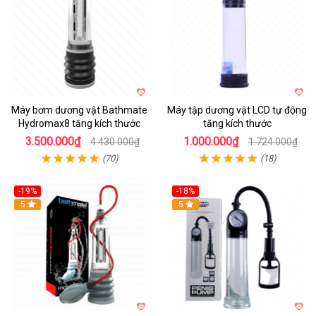
Máy bơm dương vật Bathmate
Máy tập dương vật LCD tự động
Hydromax8 tăng kích thước
tăng kích thước
3.500.000₫
1.000.000₫
4.430.000₫
1.724.000₫
(70)
(18)
-19%
-18%
Hot
5
Hot
5