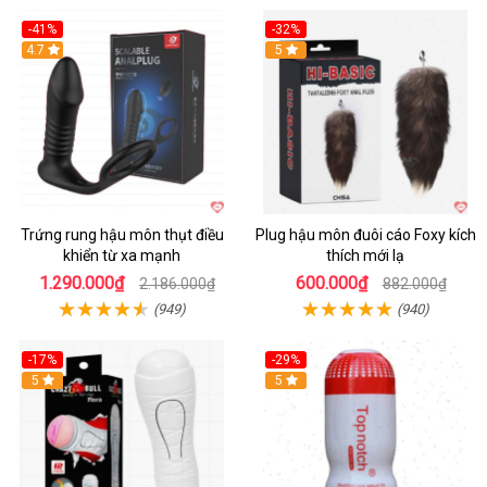
-41%
-32%
Hot
4.7
Hot
5
Trứng rung hậu môn thụt điều
Plug hậu môn đuôi cáo Foxy kích
khiển từ xa mạnh
thích mới lạ
1.290.000₫
600.000₫
2.186.000₫
882.000₫
(949)
(940)
-17%
-29%
5
5