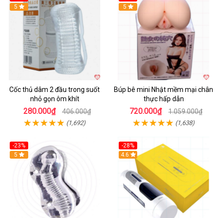
Hot
5
Hot
5
Cốc thủ dâm 2 đầu trong suốt
Búp bê mini Nhật mềm mại chân
nhỏ gọn ôm khít
thực hấp dẫn
280.000₫
720.000₫
406.000₫
1.059.000₫
(1,692)
(1,638)
-23%
-28%
Hot
5
Hot
4.6