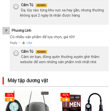
Cẩm Tú
ADMIN
Dạ, tùy vào từng khu vực xa hay gần, nhưng thường
không quá 2 ngày là nhận được hàng
Phương Linh
P
Có nhiều sản phẩm để lựa chọn, giá tốt!
Reply
Like
●
Cẩm Tú
ADMIN
Cảm ơn bạn, đừng quên thường xuyên ghé thăm
website để xem những sản phẩm mới nhất nhé.
Máy tập dương vật
-35%
-42%
Hot
5
5