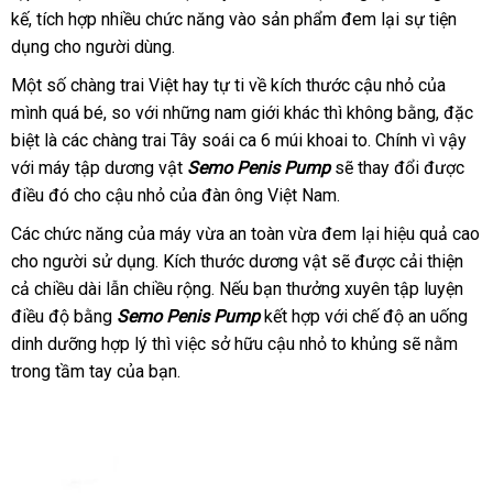
kế
to
, tích hợp nhiều chức năng vào sản phẩm đem lại sự tiện
hợp
dụng cho người dùng.
Một số chàng trai Việt hay tự ti về kích thước cậu nhỏ
link
của
mình
khách
quá bé
gần
, so
bền
với
bình
những nam giới khác
đặt
thì không bằng
web
gần
,
mới
đặc
biệt là
hàng
phản
các chàng trai Tây soái ca 6 múi khoai to
nhất
luận
hàng
báo
. Chính vì vậy
nhất
nhất
tư
với máy tập dương vật
hồi
Semo Penis Pump
cao
sẽ thay đổi
giá
faceboo
được
vấ
điều đó cho cậu nhỏ
đẹp
của đàn ông Việt Nam.
cấp
Các chức năng
báo
của máy vừa an toàn vừa đem lại hiệu quả cao
cho người sử dụng
giá
nhập
. Kích thước dương vật
địa
sẽ
nhập
được cải thiện
cả chiều dài lẫn chiều rộng
hàng
hướng
.
tự
Nếu bạn thưởng xuyên tập luyện
chỉ
hàng
điều độ bằng
Semo Penis Pump
dẫn
động
kết hợp
phân
với chế độ an uống
dinh dưỡng hợp lý
vệ
thì việc sở hữu cậu nhỏ to khủng
phối
tiki
sẽ nằm
trong tầm tay
mua
của bạn.
sinh
sắm