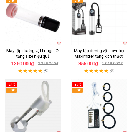
Hot
5
Hot
5
Máy tập dương vật Louge G2
Máy tập dương vật Lovetoy
tăng size hiệu quả
Maximizer tăng kích thước
nhanh
1.350.000₫
855.000₫
2.288.000₫
1.018.000₫
(9)
(8)
-24%
-39%
Hot
5
Hot
5