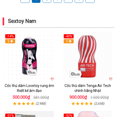
Sextoy Nam
-14%
-40%
Hot
5
Hot
5
Cốc thủ dâm Lovetoy rung êm
Cốc thủ dâm Tenga Air Tech
thiết kế âm đạo
chính hãng Nhật
500.000₫
900.000₫
581.000₫
1.500.000₫
(2,988)
(2,658)
-31%
-32%