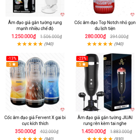
Âm đạo giả gắn tường rung
Cốc âm đạo Top Notch nhỏ gọn
mạnh nhiều chế độ
du lịch tiện
1.250.000₫
280.000₫
1.506.000₫
394.000₫
(940)
(940)
-13%
-23%
Hot
5
5
Cốc âm đạo giả Fervent X gai bi
Âm đạo giả gắn tường JIUAI
cực kích thích
rung rên kèm tai nghe
350.000₫
1.450.000₫
402.000₫
1.883.000₫
(940)
(930)