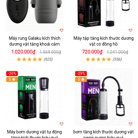
Máy rung Galaku kích thích
Máy tập tăng kích thước dương
dương vật tăng khoái cảm
vật có đồng hồ
1.020.000₫
720.000₫
1.569.000₫
1.241.000₫
(925)
(556)
-20%
-29%
5
5
Máy bơm dương vật tự động
bơm tăng kích thước dương vật
tăng kích thước hiệu quả
penis pump hiệu quả