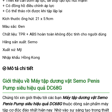
+ Thiết kế cần bơm áp lực
dễ
, dễ bóp tạo lực hút mạnh
+ Có đồng hồ điều chỉnh áp lực
dàng
+ Có thể tháo rời
voucher
được khi tập lắp lại
Kích thước ống hút: 21 x 5.9cm
Màu sắc: Đen
Chất liệu: TPR + ABS hoàn toàn không độc tính cho người dùng
Hãng sản xuất: Semo
Xuất sứ: Mỹ
Nhập khẩu: Hồng Kong
Mô tả chi tiết
Giới thiệu về Máy tập dương vật Semo Penis
Pump siêu hiệu quả DC68G
Chúng tôi xin giới thiệu tới
mua
các bạn
Máy tập dương vật Semo
Penis Pump siêu hiệu quả DC68G
sắm
thuộc dòng sản phẩm máy
tập cơ độc đáo nhất
shopee
hiện nay
tổng
. Nhờ vào sự sáng tạo trong thiết