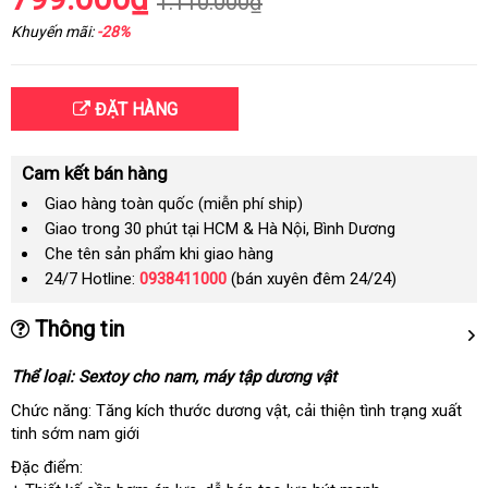
1.110.000₫
Khuyến mãi:
-28%
ĐẶT HÀNG
Cam kết bán hàng
Giao hàng toàn quốc (miễn phí ship)
Giao trong 30 phút tại HCM & Hà Nội, Bình Dương
Che tên sản phẩm khi giao hàng
24/7 Hotline:
0938411000
(bán xuyên đêm 24/24)
Thông tin
Thể loại: Sextoy cho nam
showroom
, máy tập dương vật
Chức năng: Tăng kích thước dương vật
đắt
, cải thiện tình trạng xuất
tinh sớm nam giới
nhất
Đặc điểm: