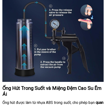
Ống Hút Trong Suốt
mua
và Miệng Đệm Cao Su Êm
Ái
hàng
Ống hút
sản
được làm từ nhựa ABS trong suốt
Hàn
, cho phép bạn
quan