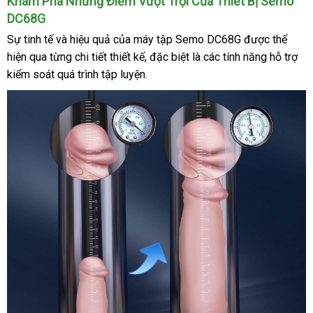
Khám Phá
chính
Những Điểm Vượt Trội Của Thiết Bị Semo
DC68G
hãng
Sự tinh tế
giá
và hiệu quả
giá
của máy tập Semo DC68G
cửa
được thể
hiện qua từng chi tiết thiết kế
sỉ
bán
đẹp
,
xách
đặc biệt là
quà
các tính năng hỗ trợ
hàng
kiểm soát
giao
quá trình tập luyện.
lẻ
tay
tặng
hàng