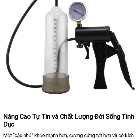
Nâng Cao Tự Tin
phụ
và Chất Lượng Đời Sống Tình
Dục
kiện
Một “cậu nhỏ” khỏe mạnh hơn
vệ
, cương cứng tốt hơn
Mỹ
và có kích