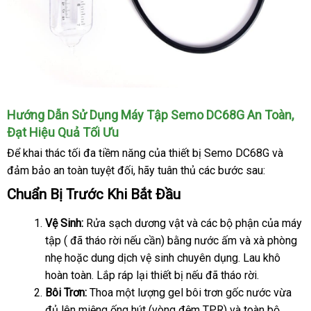
Hướng Dẫn Sử Dụng Máy Tập Semo DC68G An Toàn
tư
,
Đạt Hiệu Quả Tối Ưu
vấ
Để khai thác tối đa tiềm năng
tại
của thiết bị Semo DC68G
thảo
và
đảm bảo an toàn
hàng
tuyệt đối
chiết
, hãy tuân thủ
nhà
vận
các
cửa
bước sau:
luận
giả
khấu
chuyển
hàng
Chuẩn Bị Trước
gần
Khi Bắt Đầu
nhất
Vệ Sinh:
Rửa sạch dương vật
thế
và
tiki
các bộ phận
nhanh
của máy
tập (
cao
đã tháo rời
hướng
nếu cần) bằng nước ấm
giới
showroom
và xà phòng
nhất
nhẹ
so
hoặc dung dịch vệ sinh chuyên dụng
cấp
dẫn
nhận
. Lau khô
hoàn toàn
sánh
tận
. Lắp ráp lại thiết bị
tận
nếu
tự
đã tháo rời.
xét
Bôi Trơn:
Thoa một lượng gel bôi trơn gốc nước vừa
nơi
nơi
động
đủ lên miệng ống hút (vòng đệm TPR)
giá
và toàn bộ