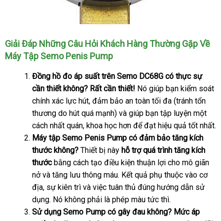
Giải Đáp
amazon
Những Câu Hỏi Khách Hàng Thường Gặp Về
Máy Tập Semo Penis Pump
Đồng hồ đo áp suất trên Semo DC68G có thực sự
cần thiết không?
Rất cần thiết!
Nó giúp bạn kiểm soát
chính xác lực hút
nơi
, đảm bảo an toàn tối đa (tránh tổn
thương do hút
thương
quá mạnh)
bán
tự
và giúp bạn tập luyện một
cách nhất quán
hiệu
chính
, khoa học hơn
động
dịch
để đạt hiệu quả tốt nhất.
Máy tập Semo Penis Pump có đảm bảo tăng kích
hãng
vụ
thước không?
Thiết bị này
hỗ trợ
có
quá trình tăng kích
thước
bằng cách tạo điều kiện thuận lợi cho mô giãn
nên
nở
tư
và tăng lưu thông máu
đắt
. Kết quả phụ thuộc vào cơ
chọn
địa
vấn
lừa
, sự kiên trì
tiki
và việc tuân thủ đúng hướng dẫn sử
nhất
dụng
đảo
giá
. Nó không phải là phép màu tức thì.
Sử dụng Semo Pump có gây đau không
rẻ
thông
? Mức áp