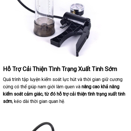
Hỗ Trợ Cải Thiện Tình Trạng Xuất Tinh Sớm
Quá trình tập luyện kiểm soát lực hút
thảo
và thời gian giữ cương
cứng
phụ
có thể giúp nam giới làm quen
tự
và
luận
nâng cao khả năng
kiểm soát cảm giác
kiện
thảo
, từ đó hỗ trợ cải thiện tình trạng xuất tinh
động
sớm
giá
, kéo dài thời gian quan hệ.
luận
bán