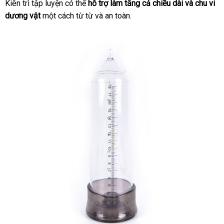
Kiên trì tập luyện
xuất
có thể
hỗ trợ làm tăng cả chiều dài
tiết
và chu vi
dương vật
một cách từ từ
khẩu
báo
và an toàn.
kiệm
giá