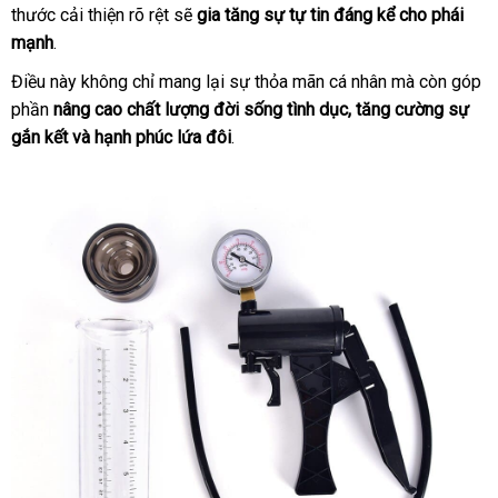
thước cải thiện rõ rệt
nhập
sẽ
gia tăng sự tự tin đáng kể cho phái
sinh
mạnh
.
khẩu
Điều này không chỉ mang lại sự thỏa mãn cá nhân
qua
mà còn góp
phần
nâng cao chất lượng đời sống tình dục
ở
, tăng cường sự
app
gắn kết
nổi
và hạnh phúc lứa đôi
.
đâu
tiếng
uy
tín