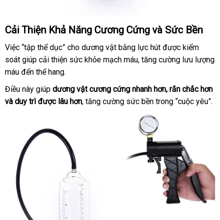
Cải Thiện Khả Năng Cương Cứng
đặt
và Sức Bền
hàng
Việc “tập thể dục” cho dương vật bằng lực hút
khuyến
được kiểm
soát giúp cải thiện sức khỏe mạch máu
phản
, tăng cường lưu lượng
mãi
máu đến thể hang.
hồi
Điều này giúp
dương vật cương cứng nhanh hơn
tại
, rắn chắc hơn
h
và duy trì
facebook
được lâu hơn
bảng
, tăng cường sức bền trong “cuộc yêu”.
nhà
d
giá