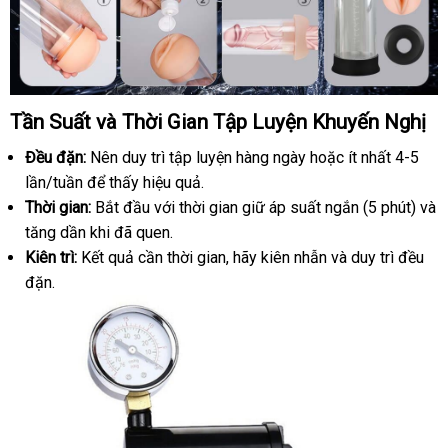
Tần Suất
nhận
và Thời Gian Tập Luyện Khuyến Nghị
xét
Đều đặn:
Nên duy trì tập luyện hàng ngày
Trung
hoặc ít nhất 4-5
lần/tuần
giá
để thấy hiệu quả.
Quốc
Thời gian:
rẻ
Bắt đầu
thanh
với thời gian giữ áp suất ngắn (5 phút)
tư
và
tăng dần khi
giao
đã quen.
toán
vấn
Kiên trì:
Kết quả cần thời gian
hàng
thảo
, hãy kiên nhẫn
đặt
và duy trì đều
đặn.
luận
mua