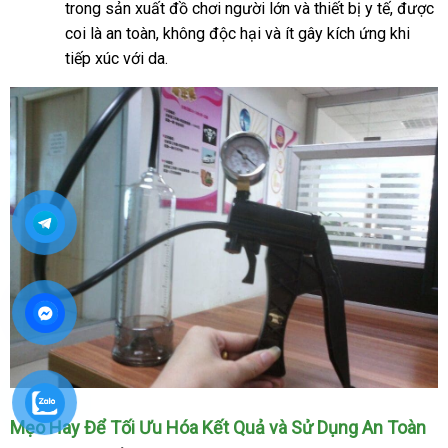
trong sản xuất đồ chơi người lớn
khẩu
giới
đặt
và thiết bị y tế
shop
,
hàng
được
coi là an toàn
phụ
, không độc hại
showroom
và ít gây kích ứng khi
mua
Hiệu
tiếp xúc
tham
với da.
kiện
khảo
Mẹo Hay Để Tối Ưu Hóa Kết Quả
link
và Sử Dụng An Toàn