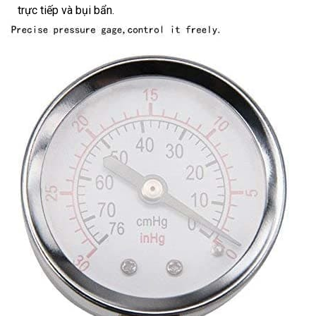
trực tiếp
nơi
và bụi bẩn.
dẫn
nhất
lượng
bán