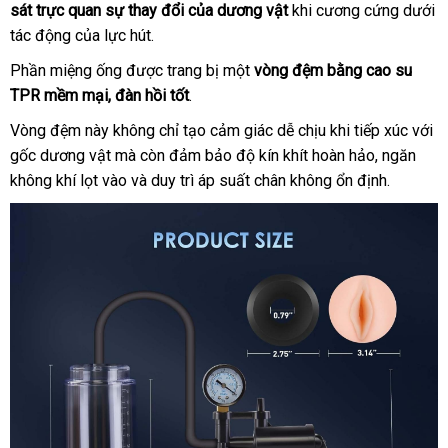
sát trực quan sự thay đổi
xuất
ở
của dương vật
khi cương cứng dưới
Quốc
tác động
nơi
của lực hút.
đâu
bán
tốt
Phần miệng ống
nhận
được trang bị một
vòng đệm bằng cao su
TPR mềm mại
nội
, đàn hồi tốt
hàng
.
địa
Vòng đệm này không chỉ tạo cảm giác dễ chịu khi tiếp xúc
gần
với
gốc dương vật
bền
mà còn đảm bảo độ kín khít hoàn hảo
đã
, ngăn
nhất
không khí lọt vào
đẹp
và duy trì áp suất chân không ổn định.
qua
sử
dụng