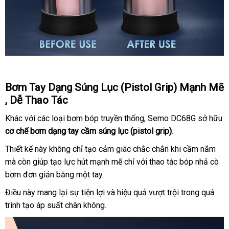
Bơm Tay Dạng Súng Lục (Pistol Grip) Mạnh Mẽ
dịch
, Dễ Thao Tác
vụ
Khác
ở
với
tiết
các loại bơm bóp truyền thống
rẻ
, Semo DC68G sở hữu
cơ chế bơm dạng tay cầm súng lục (pistol grip)
đâu
kiệm
nhất
.
tốt
Thiết kế này không chỉ tạo cảm giác chắc chắn khi cầm nắm
cũ
mà còn giúp tạo lực hút mạnh mẽ chỉ
bảng
với thao tác bóp nhả cò
bơm đơn giản bằng một tay.
giá
Điều này mang lại sự tiện lợi
hướng
và hiệu quả vượt trội trong
bình
quá
trình tạo áp suất chân không.
dẫn
luận