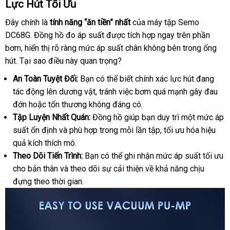
Lực Hút Tối Ưu
Đây chính là
tính năng “ăn tiền” nhất
mới
của máy tập Semo
DC68G
vận
. Đồng hồ đo áp suất
nhanh
được tích hợp ngay trên phần
nhất
bơm
Đức
, hiển thị rõ ràng mức áp suất chân không bên trong ống
chuyển
nhất
hút
quà
. Tại sao điều này quan trọng?
tặng
An Toàn Tuyệt Đối:
Bạn
có
có thể biết chính xác lực hút đang
tác động lên dương vật
mini
, tránh việc bơm
nên
Đài
quá mạnh gây đau
đớn
ở
hoặc tổn thương không đáng có.
mua
Loan
Tập Luyện Nhất Quán:
đâu
Đồng hồ giúp bạn duy trì một mức áp
suất ổn định
đắt
và phù hợp trong mỗi lần tập
tiết
, tối ưu hóa hiệu
quả kích thích mô.
nhất
kiệm
Theo Dõi Tiến Trình:
Bạn
kho
có thể ghi nhận mức áp suất tối ưu
cho bản thân
mua
và theo dõi sự cải thiện về khả năng chịu
hàng
đựng theo thời gian.
sắm