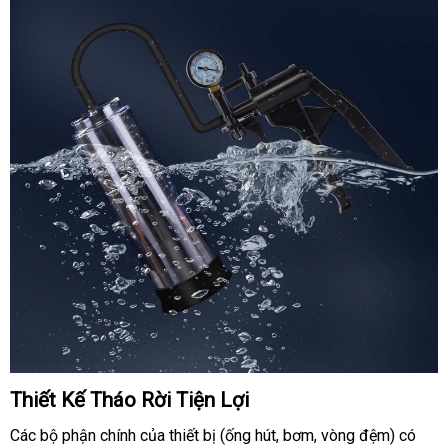
Thiết Kế Tháo Rời Tiện Lợi
Các bộ phận chính
giá
của thiết bị (ống hút
nhận
, bơm
shop
, vòng đệm)
tận
có