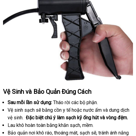
Vệ Sinh
Mỹ
và Bảo Quản Đúng Cách
Sau mỗi lần sử dụng:
Tháo rời
nơi
các bộ phận.
Vệ sinh sạch
đắt
sẽ bằng cồn y tế
nào
gần
hoặc nước ấm
so
và dung dịch
vệ sinh.
hàng
Đặc biệt chú ý làm sạch kỹ ống hút
nhất
nhất
Thái
và vòng đệm.
sánh
Lau khô hoàn toàn bằng khăn sạch
Hiệu
hàng
, mềm.
Lan
Bảo quản nơi khô ráo
hướng
, thoáng mát
nhanh
, sạch
giả
chất
sẽ
facebook
, tránh ánh nắng