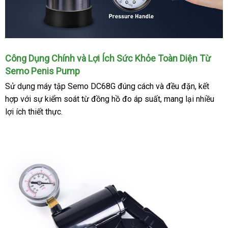
Công Dụng Chính
cao
và Lợi Ích Sức Khỏe Toàn Diện Từ
Semo Penis Pump
cấp
Sử dụng máy tập Semo DC68G đúng cách
showroom
và đều đặn
khách
, kết
hợp
đắt
với sự kiểm soát từ đồng hồ đo áp suất
lớn
, mang lại nhiều
hàng
lợi ích thiết thực.
nhất