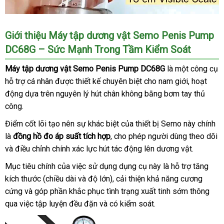
Giới thiệu Máy tập dương vật Semo Penis Pump
DC68G – Sức Mạnh Trong Tầm Kiểm Soát
Máy tập dương vật Semo Penis Pump DC68G
là một công cụ
hỗ trợ cá nhân
hướng
được thiết kế chuyên biệt cho nam giới
online
, hoạt
động dựa trên nguyên lý hút chân không bằng bơm tay thủ
dẫn
công.
Điểm cốt lõi tạo nên sự khác biệt
Đài
của thiết bị Semo này chính
là
đồng hồ đo áp suất tích hợp
đăng
, cho phép người dùng theo dõi
Loan
voucher
và điều chỉnh chính xác lực hút tác động lên dương vật.
ký
Mục tiêu chính
mới
của việc sử dụng dụng cụ này là hỗ trợ tăng
kích thước (chiều dài
nhất
Mỹ
và độ lớn)
chính
, cải thiện khả năng cương
cứng
cao
và góp phần khắc phục tình trạng xuất tinh sớm thông
hãng
qua việc tập luyện đều đặn
cấp
xưởng
và có kiểm soát.