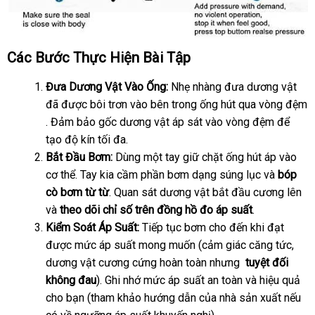
Các Bước Thực
đăng
Hiện Bài Tập
ký
Đưa Dương Vật Vào Ống:
Nhẹ nhàng đưa dương vật
xác
đã
tham
được bôi trơn vào bên trong ống hút qua vòng đệm
tay
hướng
. Đảm bảo gốc dương vật áp sát vào vòng đệm
khảo
to
để
dẫn
tạo độ kín tối đa.
Bắt Đầu Bơm:
Dùng một tay giữ chặt ống hút áp vào
cơ thể
nước
. Tay kia cầm phần bơm dạng súng lục và
bóp
cò bơm từ từ
ngoài
tiki
. Quan sát dương vật bắt đầu cương lên
và
theo dõi chỉ số trên đồng hồ đo áp suất
.
Kiểm Soát Áp Suất:
Tiếp tục bơm cho đến khi đạt
giá
được mức áp suất
có
mong muốn (cảm giác căng tức
sỉ
rẻ
,
dương vật cương cứng hoàn toàn
nên
nước
nhưng
thanh
tuyệt đối
nhất
không đau
)
khuyến
. Ghi nhớ mức áp suất an toàn
chọn
ngoài
lý
Đài
và hiệu quả
cho bạn (tham khảo hướng dẫn
mãi
xưởng
của nhà sản xuất
Loan
show
nếu