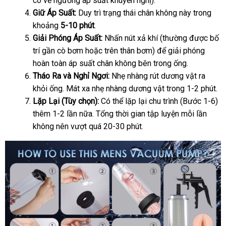
có về ngưỡng áp suất khuyến nghị).
Giữ Áp Suất:
Duy trì trạng thái chân không này trong
khoảng
5-10 phút
.
Giải Phóng Áp Suất:
Nhấn nút xả khí (thường
shop
được bố
trí gần cò bơm
giá
hoặc trên thân bơm)
thương
để giải phóng
hoàn toàn áp suất chân không bên trong ống.
bán
hiệu
Tháo Ra
qua
và Nghỉ Ngơi:
Nhẹ nhàng rút dương vật ra
khỏi ống
thanh
. Mát xa nhẹ nhàng dương vật trong 1-2 phút.
app
Lặp Lại (Tùy chọn):
lý
Có thể lặp lại chu trình (Bước 1-6)
thêm 1-2 lần nữa
lấy
. Tổng thời gian tập luyện mỗi lần
không nên vượt
đặt
quá 20-30 phút.
hàng
mua