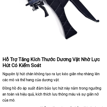
Hỗ Trợ Tăng Kích Thước Dương Vật Nhờ Lực
Hút Có Kiểm Soát
Nguyên lý hút chân không tạo ra lực kéo giãn nhẹ nhàng lên
có
các mô
Hàn
và thể hang
đã
của dương vật.
nên
Quốc
qua
mua
Đồng hồ đo áp suất đảm bảo lực hút này nằm trong ngưỡng
sử
an toàn
hàng
và hiệu quả
ăn
, kích thích lưu thông máu
đắt
và sự giãn nở
tốt
dụng
của mô.
giả
trộm
nhất
nhất