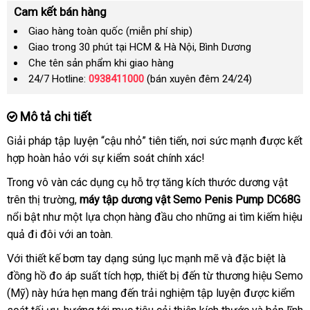
Cam kết bán hàng
Giao hàng toàn quốc (miễn phí ship)
Giao trong 30 phút tại HCM & Hà Nội, Bình Dương
Che tên sản phẩm khi giao hàng
24/7 Hotline:
0938411000
(bán xuyên đêm 24/24)
Mô tả chi tiết
Giải pháp tập luyện “cậu nhỏ” tiên tiến
online
, nơi sức mạnh
phản
được kết
hợp hoàn hảo
ở
với sự kiểm soát chính xác!
hồi
đâu
Trong vô vàn
bảo
các
dụng cụ hỗ trợ tăng kích thước dương vật
tốt
trên thị trường
hành
siêu
,
m
áy tập dương vật Semo Penis Pump DC68G
nổi bật như một lựa chọn hàng đầu cho
thị
cũ
những ai tìm kiếm hiệu
quả đi đôi
thống
với an toàn
showroom
.
kê
Với thiết kế bơm tay dạng súng lục mạnh mẽ
giá
và
bình
đặc biệt là
đồng hồ đo áp suất tích hợp
qua
, thiết bị đến từ thương hiệu Semo
bán
luận
(Mỹ) này hứa hẹn mang đến trải nghiệm tập luyện
app
bảng
được kiểm