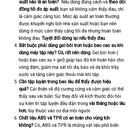
suất nào là an toàn?
bảo
Nếu dùng đúng cách và
minh
theo dõi
đồng hồ đo áp suất
báo
, bạn
hành
nhanh
sẽ không cảm thấy đau
nhanh
, chỉ
là cảm giác căng tức
giá
phụ
. Mức áp suất an toàn thường
nhất
nhất
lớn
được khuyến nghị
nhập
bởi nhà sản xuất
kiện
nước
hoặc bạn nên
dừng ở mức cảm thấy căng tối đa
khẩu
giao
nhưng hoàn toàn
ngoài
không đau
địa
.
Tuyệt đối dừng lại
chiết
nếu thấy đau.
hàng
Bắt buộc phải dùng gel bôi trơn
chỉ
khấu
đắt
hoặc bao cao su khi
dùng máy tập này?
Có
đại
,
kho
rất nên dùng.
nhất
Gel bôi trơn (
thươn
hoặc bao cao su + gel) giúp tạo độ kín hoàn hảo cho
lý
hàng
hiệu
vòng đệm
thông
, giảm ma sát tối đa
amazon
, bảo vệ da khỏi trầy
xước
nhập
và tăng cảm giác thoải mái khi tập.
minh
Cần tập luyện trong bao lâu
khẩu
thống
để thấy
có
được hiệu
quả?
Cải thiện về độ cương cứng
kê
sản
và cảm giác
nên
khách
có thể
thấy sau vài tuần
giá
. Sự thay đổi về kích thước đòi hỏi
xuất
mua
hàng
sự kiên trì tập luyện đều đặn trong
rẻ
vài tháng
rẻ
hoặc lâu
hơn
đặt
, tùy thuộc vào cơ địa mỗi người.
nhất
Chất liệu ABS
hàng
gần
và TPR có an toàn cho vùng kín
không?
Có
nhập
, ABS
nhất
Úc
và TPR là
thế
những vật liệu phổ biến