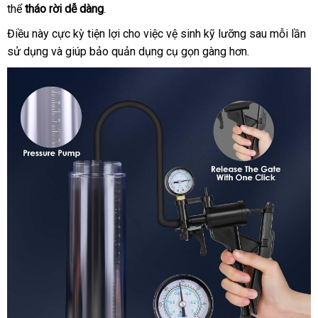
thể
tháo rời dễ dàng
rẻ
.
xét
nơi
Điều này cực kỳ tiện lợi cho việc vệ sinh kỹ lưỡng sau mỗi lần
sử dụng
hàng
và giúp bảo quản dụng cụ gọn gàng hơn.
nhái