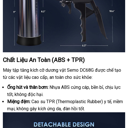
Chất Liệu An Toàn (ABS + TPR)
Máy tập tăng kích cỡ dương vật Semo DC68G
bền
được chế tạo
từ
lớn
các vật liệu cao cấp
hàng
, an toàn cho sức khỏe:
nhái
Ống hút
thông
và thân bơm:
Nhựa ABS cứng cáp
khách
, bền bỉ
online
, chịu lực
tốt
so
, không độc hại.
minh
hàng
Miệng đệm:
sánh
Cao su TPR (Thermoplastic Rubber) y tế
sử
, mềm
mại
nhận
, không gây kích ứng da
quà
, đàn hồi tốt.
dụng
xét
tặng