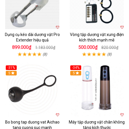
Dụng cụ kéo dài dương vật Pro
Vòng tập dương vật xung điện
Extender hiệu quả
kích thích mạnh mẽ
899.000₫
500.000₫
1.183.000₫
820.000₫
(8)
(8)
-31%
-34%
Hot
5
Hot
5
Bo bong tap duong vat Aichao
Máy tập dương vật chân không
tang cuong suc manh
tăng kích thước