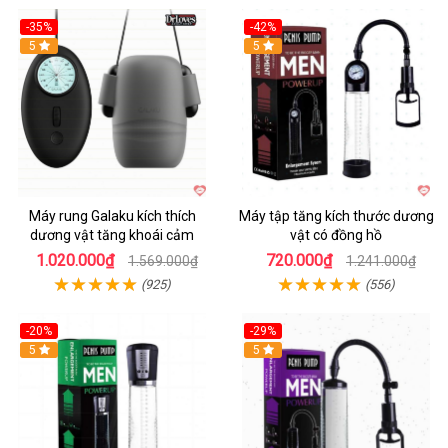
-35%
-42%
Hot
5
5
Máy rung Galaku kích thích
Máy tập tăng kích thước dương
dương vật tăng khoái cảm
vật có đồng hồ
1.020.000₫
720.000₫
1.569.000₫
1.241.000₫
(925)
(556)
-20%
-29%
5
5