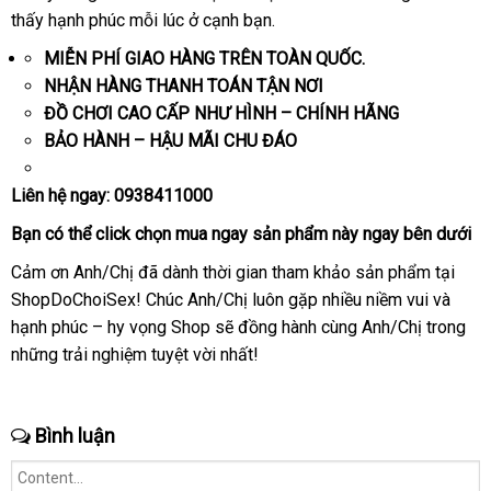
cầu
thấy hạnh phúc mỗi lúc ở cạnh bạn.
bán
kiệm
xuất
MIỄN PHÍ GIAO HÀNG TRÊN TOÀN QUỐC.
NHẬN HÀNG THANH TOÁN TẬN NƠI
ĐỒ CHƠI CAO CẤP NHƯ HÌNH – CHÍNH HÃNG
BẢO HÀNH – HẬU MÃI CHU ĐÁO
Liên hệ ngay:
0938411000
Bạn
cửa
có thể
click
chọn
mua ngay
sản phẩm này ngay bên dưới
hàng
Cảm ơn Anh/Chị
khuyến
đã dành thời gian tham khảo sản phẩm tại
ShopDoChoiSex! Chúc Anh/Chị luôn gặp nhiều niềm vui
mãi
giá
và
hạnh phúc – hy vọng Shop
showroom
sẽ đồng hành cùng Anh/Chị trong
bán
Nh
những trải nghiệm tuyệt vời nhất!
Bả
Bình luận