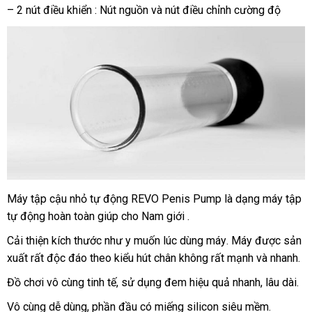
– 2 nút điều khiển : Nút nguồn
vận
và nút điều chỉnh cường độ
chuyển
Máy tập cậu nhỏ tự động REVO Penis Pump là dạng máy tập
tự động hoàn toàn giúp cho Nam giới .
Cải thiện kích thước như y muốn lúc dùng máy
cao
. Máy
giá
được sản
xuất
hàng
rất độc đáo theo kiểu hút chân không
đặt
rất mạnh
cấp
bán
giá
và nhanh.
Hiệu
mua
bán
Đồ chơi vô cùng tinh tế
qua
, sử dụng đem hiệu quả nhanh
lắp
, lâu dài.
app
đặt
Vô cùng dễ dùng
giao
, phần đầu có miếng silicon siêu mềm.