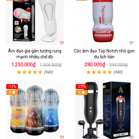
Âm đạo giả gắn tường rung
Cốc âm đạo Top Notch nhỏ gọn
mạnh nhiều chế độ
du lịch tiện
1.250.000₫
280.000₫
1.506.000₫
394.000₫
(940)
(940)
-13%
-23%
Hot
5
5