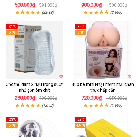
500.000₫
900.000₫
581.000₫
1.500.000₫
(2,988)
(2,658)
-31%
-32%
Hot
5
Hot
5
Cốc thủ dâm 2 đầu trong suốt
Búp bê mini Nhật mềm mại chân
nhỏ gọn ôm khít
thực hấp dẫn
280.000₫
720.000₫
406.000₫
1.059.000₫
(1,692)
(1,638)
-23%
-28%
Hot
5
Hot
4.6