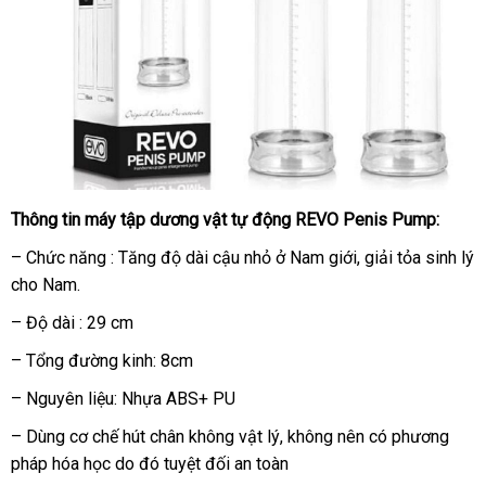
Thông tin máy tập dương vật tự động REVO Penis Pump:
– Chức năng : Tăng độ dài cậu nhỏ ở Nam giới
ở
, giải tỏa sinh lý
cho Nam.
đâu
uy
– Độ dài : 29 cm
tín
– Tổng đường kinh: 8cm
– Nguyên liệu: Nhựa ABS+ PU
– Dùng cơ chế hút chân không vật lý
bảng
, không nên có phương
pháp hóa học do đó
online
tuyệt đối an toàn
giá