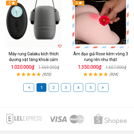
Hot
5
5
Máy rung Galaku kích thích
Âm đạo giả Rose kèm vòng 3
dương vật tăng khoái cảm
rung rên như thật
1.020.000₫
1.350.000₫
1.569.000₫
1.607.000₫
(925)
(924)
1
2
3
4
5