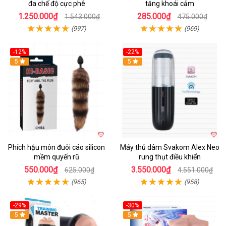
đa chế độ cực phê
tăng khoái cảm
1.250.000₫
285.000₫
1.543.000₫
475.000₫
(997)
(969)
-12%
-22%
Hot
5
5
Phích hậu môn đuôi cáo silicon
Máy thủ dâm Svakom Alex Neo
mềm quyến rũ
rung thụt điều khiển
550.000₫
3.550.000₫
625.000₫
4.551.000₫
(965)
(958)
-29%
-30%
Hot
5
Hot
5