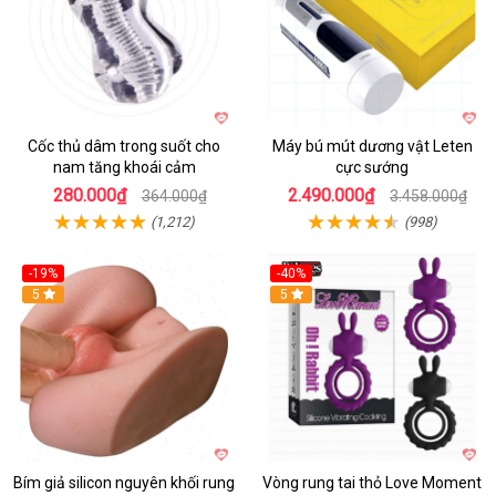
Cốc thủ dâm trong suốt cho
Máy bú mút dương vật Leten
nam tăng khoái cảm
cực sướng
280.000₫
2.490.000₫
364.000₫
3.458.000₫
(1,212)
(998)
-19%
-40%
Hot
5
5
Bím giả silicon nguyên khối rung
Vòng rung tai thỏ Love Moment