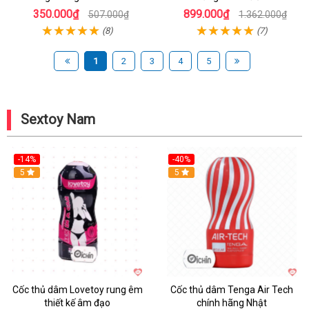
350.000₫
899.000₫
507.000₫
1.362.000₫
(8)
(7)
1
2
3
4
5
Sextoy Nam
-14%
-40%
Hot
5
Hot
5
Cốc thủ dâm Lovetoy rung êm
Cốc thủ dâm Tenga Air Tech
thiết kế âm đạo
chính hãng Nhật