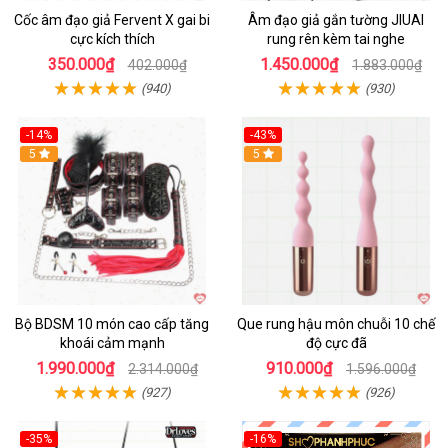
Cốc âm đạo giả Fervent X gai bi
Âm đạo giả gắn tường JIUAI
cực kích thích
rung rên kèm tai nghe
350.000₫
1.450.000₫
402.000₫
1.883.000₫
(940)
(930)
-14%
-43%
Hot
5
5
Bộ BDSM 10 món cao cấp tăng
Que rung hậu môn chuỗi 10 chế
khoái cảm mạnh
độ cực đã
1.990.000₫
910.000₫
2.314.000₫
1.596.000₫
(927)
(926)
-35%
-16%