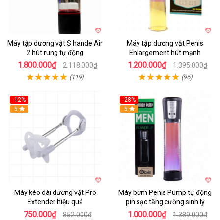
Máy tập dương vật S hande Air
Máy tập dương vật Penis
2 hút rung tự động
Enlargement hút mạnh
1.800.000₫
1.200.000₫
2.118.000₫
1.395.000₫
(119)
(96)
-12%
-28%
Hot
5
Hot
5
Máy kéo dài dương vật Pro
Máy bơm Penis Pump tự động
Extender hiệu quả
pin sạc tăng cường sinh lý
750.000₫
1.000.000₫
852.000₫
1.389.000₫