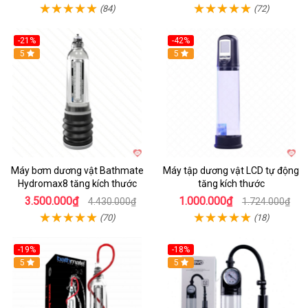
(84)
(72)
-21%
-42%
Hot
5
Hot
5
Máy bơm dương vật Bathmate
Máy tập dương vật LCD tự động
Hydromax8 tăng kích thước
tăng kích thước
3.500.000₫
1.000.000₫
4.430.000₫
1.724.000₫
(70)
(18)
-19%
-18%
Hot
5
Hot
5