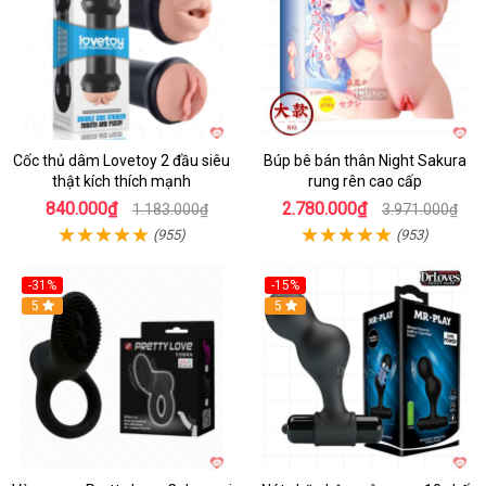
Cốc thủ dâm Lovetoy 2 đầu siêu
Búp bê bán thân Night Sakura
thật kích thích mạnh
rung rên cao cấp
840.000₫
2.780.000₫
1.183.000₫
3.971.000₫
(955)
(953)
-31%
-15%
5
Hot
5