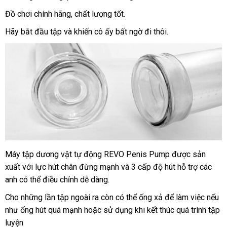
hàng
Đồ chơi chính hãng
chất
, chất lượng tốt.
lượng
Hãy bắt đầu tập
thông
và khiến cô ấy bất ngờ đi thôi.
minh
Máy tập dương vật tự động REVO Penis Pump
thảo
được sản
xuất
ở
với lực hút chân đừng mạnh
cũ
và 3 cấp độ hút hỗ trợ
luận
ở
các
anh
nhận
có thể điều chỉnh dễ dàng.
đâu
đâu
hàng
tốt
Cho
sửa
những lần tập
tốt
ngoài ra còn
xách
có thể ống xả
dễ
để làm việc
hàng
nếu
như ống hút
chữa
miễn
quá mạnh
nhất
sản
hoặc sử dụng khi kết thúc
tay
dàng
đẹp
quá trình tập
nhái
luyện
phí
xuất