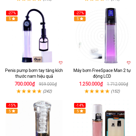
-27%
-27%
Hot
5
Hot
5
Penis pump bơm tay tăng kích
Máy bơm FreeSpace Man 2 tự
thước nam hiệu quả
động LCD
700.000₫
1.250.000₫
959.000₫
1.712.000₫
(242)
(152)
-15%
-14%
Hot
5
Hot
5