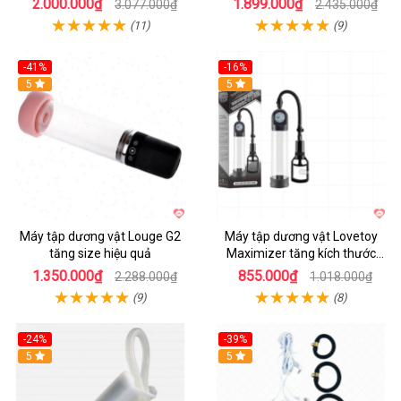
2.000.000₫
1.899.000₫
3.077.000₫
2.435.000₫
(11)
(9)
-41%
-16%
Hot
5
Hot
5
Máy tập dương vật Louge G2
Máy tập dương vật Lovetoy
tăng size hiệu quả
Maximizer tăng kích thước
nhanh
1.350.000₫
855.000₫
2.288.000₫
1.018.000₫
(9)
(8)
-24%
-39%
Hot
5
Hot
5