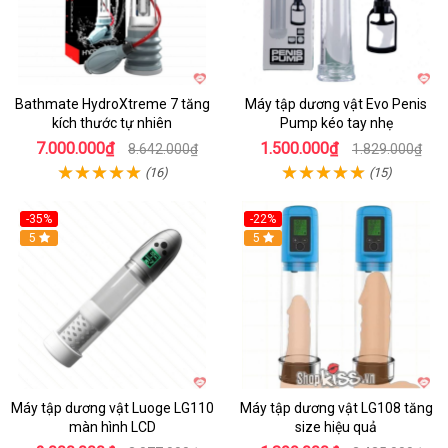
Bathmate HydroXtreme 7 tăng
Máy tập dương vật Evo Penis
kích thước tự nhiên
Pump kéo tay nhẹ
7.000.000₫
1.500.000₫
8.642.000₫
1.829.000₫
(16)
(15)
-35%
-22%
Hot
5
Hot
5
Máy tập dương vật Luoge LG110
Máy tập dương vật LG108 tăng
màn hình LCD
size hiệu quả