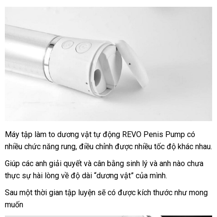
Máy tập làm to dương vật tự động REVO Penis Pump có
nhiều chức năng rung
Lazada
, điều chỉnh
shopee
được nhiều tốc độ khác nhau.
Giúp
Hàn
các anh giải quyết
shop
và cân bằng sinh lý
giá
và anh nào chưa
thực sự hài lòng về độ dài “dương vật”
Quốc
tổng
của mình.
bán
hợp
lẻ
Sau một thời gian tập luyện
chợ
sẽ có
bảo
được kích thước như
thế
mong
muốn
hành
giới