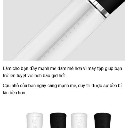
Làm cho bạn đầy mạnh mẽ đam mê hơn vì máy tập giúp bạn
bề
trở lên tuyệt vời hơn bao giờ hết .
Cậu nhỏ
nơi
của bạn ngày càng mạnh mẽ
mua
, duy trì
nhập
được sự bền bỉ
lâu bền hơn.
nào
hàng
khẩu