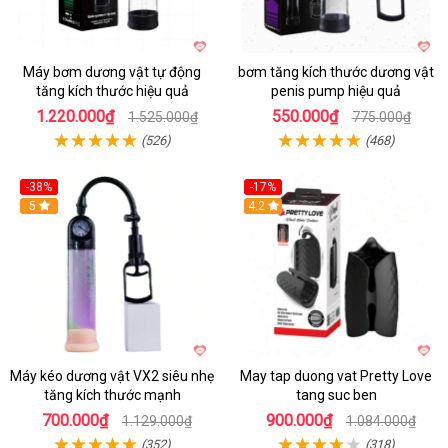
Máy bơm dương vật tự động
bơm tăng kích thước dương vật
tăng kích thước hiệu quả
penis pump hiệu quả
1.220.000₫
550.000₫
1.525.000₫
775.000₫
(526)
(468)
-38%
-17%
Hot
5
4.2
Máy kéo dương vật VX2 siêu nhẹ
May tap duong vat Pretty Love
tăng kích thước mạnh
tang suc ben
700.000₫
900.000₫
1.129.000₫
1.084.000₫
(352)
(318)