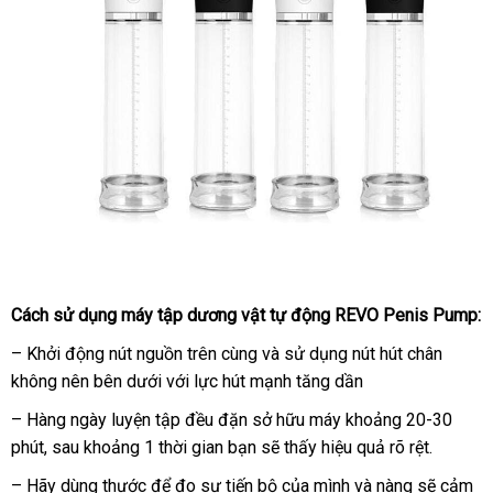
Cách sử dụng máy tập dương vật tự động REVO Penis Pump:
– Khởi động nút nguồn trên cùng
nhanh
và sử dụng nút hút chân
không nên bên dưới
phân
với lực hút mạnh tăng dần
nhất
phối
– Hàng ngày luyện tập đều đặn sở hữu máy khoảng 20-30
phút
theo
, sau khoảng 1 thời gian bạn
tiết
sẽ thấy hiệu quả rõ rệt.
yêu
kiệm
– Hãy dùng thước
Úc
để đo sự tiến bộ
giá
của mình
tiết
và nàng
sản
sẽ cảm