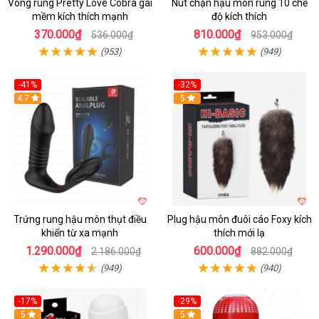
Vòng rung Pretty Love Cobra gai
Nút chặn hậu môn rung 10 chế
mềm kích thích mạnh
độ kích thích
370.000₫
810.000₫
536.000₫
953.000₫
(953)
(949)
-41%
-32%
Hot
4.7
Hot
5
Trứng rung hậu môn thụt điều
Plug hậu môn đuôi cáo Foxy kích
khiển từ xa mạnh
thích mới lạ
1.290.000₫
600.000₫
2.186.000₫
882.000₫
(949)
(940)
-17%
-29%
5
5