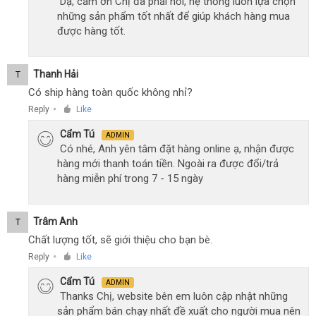
Dạ, cảm ơn Chị đã phải hồi, hệ thống luôn lựa chọn
những sản phẩm tốt nhất để giúp khách hàng mua
được hàng tốt.
Thanh Hải
T
Có ship hàng toàn quốc không nhỉ?
Reply
Like
●
Cẩm Tú
ADMIN
Có nhé, Anh yên tâm đặt hàng online ạ, nhận được
hàng mới thanh toán tiền. Ngoài ra được đổi/trả
hàng miễn phí trong 7 - 15 ngày
Trâm Anh
T
Chất lượng tốt, sẽ giới thiệu cho bạn bè.
Reply
Like
●
Cẩm Tú
ADMIN
Thanks Chị, website bên em luôn cập nhật những
sản phẩm bán chạy nhất đề xuất cho người mua nên