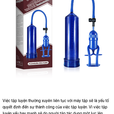
Việc tập luyện thường xuyên liên tục
đẹp
với máy tập
cung
sẽ là yếu tố
quyết định đến sự thành công
giá
của việc tập luyện
xách
. Vì việc tập
cấp
luyện yếu hay mạnh
lấy
sẽ do người tập tác dụng một lực lên
sỉ
tay