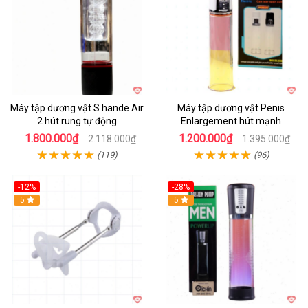
Máy tập dương vật S hande Air
Máy tập dương vật Penis
2 hút rung tự động
Enlargement hút mạnh
1.800.000₫
1.200.000₫
2.118.000₫
1.395.000₫
(119)
(96)
-12%
-28%
Hot
5
Hot
5