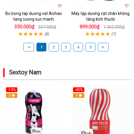
Bo bong tap duong vat Aichao
Máy tập dương vật chân không
tang cuong suc manh
tăng kích thước
350.000₫
899.000₫
507.000₫
1.362.000₫
(8)
(7)
1
2
3
4
5
Sextoy Nam
-14%
-40%
Hot
5
Hot
5