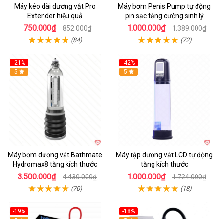
Máy kéo dài dương vật Pro
Máy bơm Penis Pump tự động
Extender hiệu quả
pin sạc tăng cường sinh lý
750.000₫
1.000.000₫
852.000₫
1.389.000₫
(84)
(72)
-21%
-42%
Hot
5
Hot
5
Máy bơm dương vật Bathmate
Máy tập dương vật LCD tự động
Hydromax8 tăng kích thước
tăng kích thước
3.500.000₫
1.000.000₫
4.430.000₫
1.724.000₫
(70)
(18)
-19%
-18%