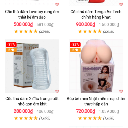
Cốc thủ dâm Lovetoy rung êm
Cốc thủ dâm Tenga Air Tech
thiết kế âm đạo
chính hãng Nhật
500.000₫
900.000₫
581.000₫
1.500.000₫
(2,988)
(2,658)
-31%
-32%
Hot
5
Hot
5
Cốc thủ dâm 2 đầu trong suốt
Búp bê mini Nhật mềm mại chân
nhỏ gọn ôm khít
thực hấp dẫn
280.000₫
720.000₫
406.000₫
1.059.000₫
(1,692)
(1,638)