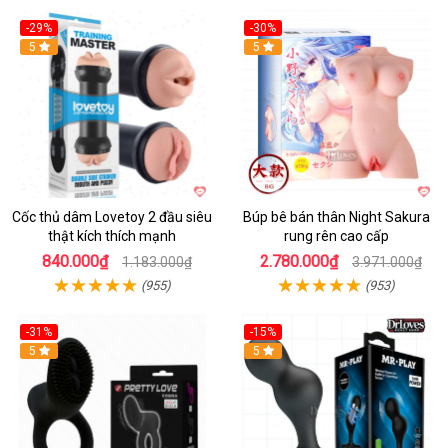
-29%
-30%
Hot
5
Hot
5
Cốc thủ dâm Lovetoy 2 đầu siêu
Búp bê bán thân Night Sakura
thật kích thích mạnh
rung rên cao cấp
840.000₫
2.780.000₫
1.183.000₫
3.971.000₫
(955)
(953)
-31%
-15%
5
Hot
5