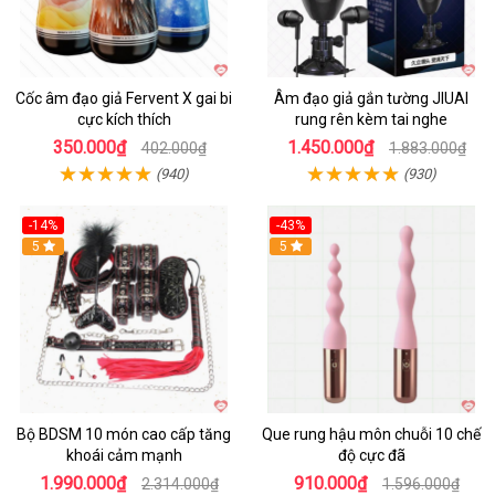
Cốc âm đạo giả Fervent X gai bi
Âm đạo giả gắn tường JIUAI
cực kích thích
rung rên kèm tai nghe
350.000₫
1.450.000₫
402.000₫
1.883.000₫
(940)
(930)
-14%
-43%
Hot
5
5
Bộ BDSM 10 món cao cấp tăng
Que rung hậu môn chuỗi 10 chế
khoái cảm mạnh
độ cực đã
1.990.000₫
910.000₫
2.314.000₫
1.596.000₫