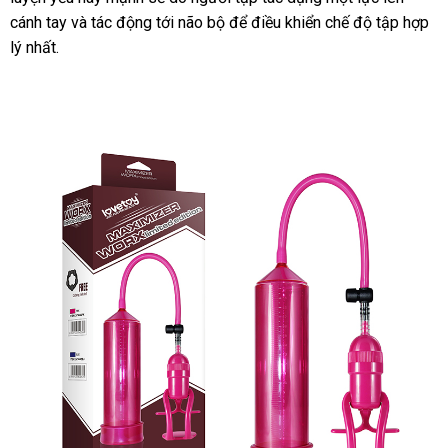
cánh tay
nhập
và tác động tới não bộ
hàng
khuyến
để điều khiển chế độ tập hợp
lý nhất.
hàng
mãi