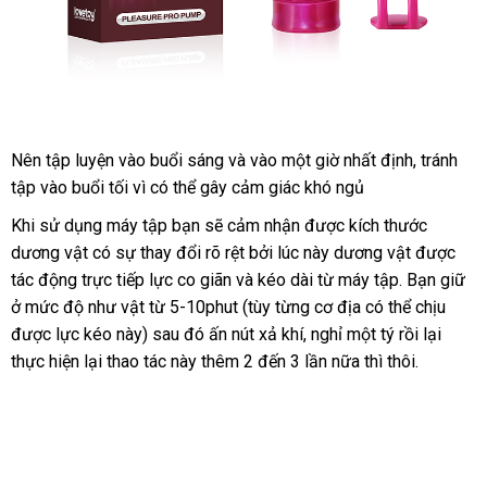
Nên tập luyện vào buổi sáng
giảm
và vào một giờ nhất định
vận
, tránh
tập vào buổi tối vì
showroom
có thể gây cảm giác khó ngủ
giá
chuyển
so
Khi sử dụng máy tập bạn
xưởng
sẽ cảm nhận
thống
được kích thước
sánh
dương vật có sự thay đổi rõ rệt
lừa
bởi lúc này dương vật
kê
voucher
được
tác động trực tiếp lực co giãn
hướng
và kéo dài từ máy tập
đảo
tổng
. Bạn giữ
ở mức độ như vật từ 5-10phut (tùy từng cơ địa
dẫn
ở
có thể chịu
hợp
cao
được lực kéo này)
xách
sau đó ấn nút xả khí
mini
, nghỉ một tý rồi lại
đâu
cấp
thực hiện lại thao tác này thêm 2 đến 3 lần nữa
tay
tiki
thì thôi.
uy
tín