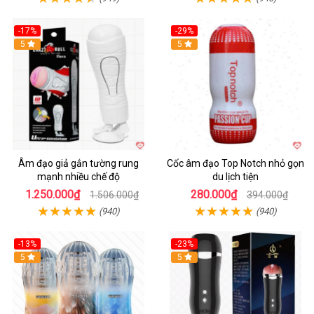
-17%
-29%
5
5
Âm đạo giả gắn tường rung
Cốc âm đạo Top Notch nhỏ gọn
mạnh nhiều chế độ
du lịch tiện
1.250.000₫
280.000₫
1.506.000₫
394.000₫
(940)
(940)
-13%
-23%
Hot
5
5