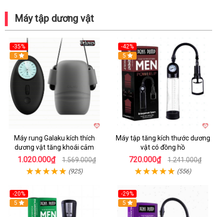
Máy tập dương vật
-35%
-42%
Hot
5
5
Máy rung Galaku kích thích
Máy tập tăng kích thước dương
dương vật tăng khoái cảm
vật có đồng hồ
1.020.000₫
720.000₫
1.569.000₫
1.241.000₫
(925)
(556)
-20%
-29%
5
5