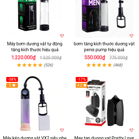
Máy bơm dương vật tự động
bơm tăng kích thước dương vật
tăng kích thước hiệu quả
penis pump hiệu quả
1.220.000₫
550.000₫
1.525.000₫
775.000₫
(526)
(468)
-38%
-17%
Hot
5
4.2
Máy kéo dương vật VX2 siêu nhẹ
May tap duong vat Pretty Love