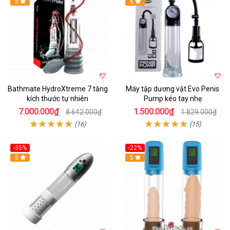
Hot
5
Hot
5
Bathmate HydroXtreme 7 tăng
Máy tập dương vật Evo Penis
kích thước tự nhiên
Pump kéo tay nhẹ
7.000.000₫
1.500.000₫
8.642.000₫
1.829.000₫
(16)
(15)
-35%
-22%
Hot
5
Hot
5