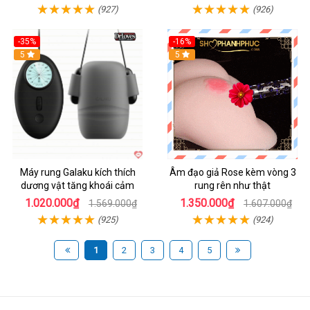
(927)
(926)
-35%
-16%
Hot
5
5
Máy rung Galaku kích thích
Âm đạo giả Rose kèm vòng 3
dương vật tăng khoái cảm
rung rên như thật
1.020.000₫
1.350.000₫
1.569.000₫
1.607.000₫
(925)
(924)
1
2
3
4
5