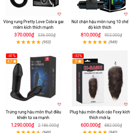
Vòng rung Pretty Love Cobra gai
Nút chặn hậu môn rung 10 chế
mềm kích thích mạnh
độ kích thích
370.000₫
810.000₫
536.000₫
953.000₫
(953)
(949)
-41%
-32%
Hot
4.7
Hot
5
Trứng rung hậu môn thụt điều
Plug hậu môn đuôi cáo Foxy kích
khiển từ xa mạnh
thích mới lạ
1.290.000₫
600.000₫
2.186.000₫
882.000₫
(949)
(940)