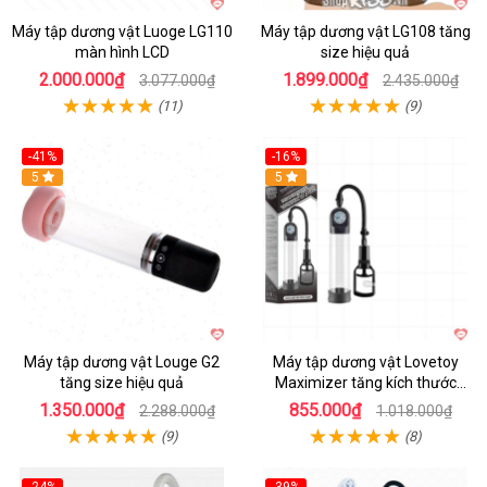
Máy tập dương vật Luoge LG110
Máy tập dương vật LG108 tăng
màn hình LCD
size hiệu quả
2.000.000₫
1.899.000₫
3.077.000₫
2.435.000₫
(11)
(9)
-41%
-16%
Hot
5
Hot
5
Máy tập dương vật Louge G2
Máy tập dương vật Lovetoy
tăng size hiệu quả
Maximizer tăng kích thước
nhanh
1.350.000₫
855.000₫
2.288.000₫
1.018.000₫
(9)
(8)