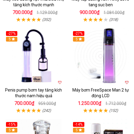
tăng kích thước mạnh
tang suc ben
700.000₫
900.000₫
1.129.000₫
1.084.000₫
(352)
(318)
-27%
-27%
Hot
5
Hot
5
Penis pump bơm tay tăng kích
Máy bơm FreeSpace Man 2 tự
thước nam hiệu quả
động LCD
700.000₫
1.250.000₫
959.000₫
1.712.000₫
(242)
(152)
-15%
-14%
Hot
5
Hot
5