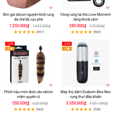
Bím giả silicon nguyên khối rung
Vòng rung tai thỏ Love Moment
đa chế độ cực phê
tăng khoái cảm
1.250.000₫
285.000₫
1.543.000₫
475.000₫
(997)
(969)
-12%
-22%
Hot
5
5
Phích hậu môn đuôi cáo silicon
Máy thủ dâm Svakom Alex Neo
mềm quyến rũ
rung thụt điều khiển
550.000₫
3.550.000₫
625.000₫
4.551.000₫
(965)
(958)