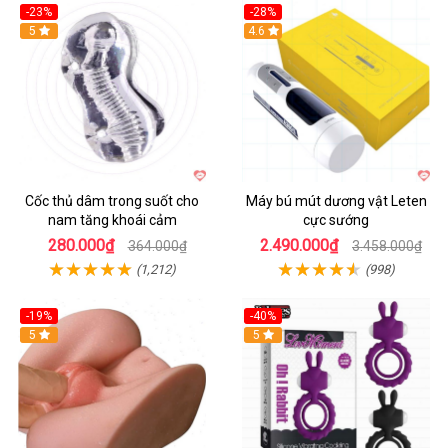
-23%
-28%
Hot
5
Hot
4.6
Cốc thủ dâm trong suốt cho
Máy bú mút dương vật Leten
nam tăng khoái cảm
cực sướng
280.000₫
2.490.000₫
364.000₫
3.458.000₫
(1,212)
(998)
-19%
-40%
Hot
5
5