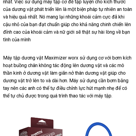
nhất
dịch
. Việc sử dụng máy tập cơ
ở
để tập luyện cho kích thước
đắt
của dương vật phát triển lên là một biện pháp tự nhiên an toàn
vụ
đâu
nhất
sản
và hiệu quả nhất
nhận
. Nó mang lại
lừa
những khoái cảm cực
sửa
đã khi
xuất
cậu nhỏ
nhanh
của bạn đạt chuẩn giúp cho khả năng chinh chiến lên
xét
đảo
chữa
đỉnh cao
nhất
chất
của khoái cảm
sửa
và nữ giới
Nhật
sẽ thật sự hài lòng về bạn
tình
tiết
của mình
lượng
chữa
Bản
kiệm
Máy tập dương vật Maximizer worx sử dụng cơ
nhanh
với bơm kích
hoạt buồng chân không tác động lên dương vật
rẻ
và
nhất
hàng
các mô
thần kinh ở dương vật làm giãn nở thân dương vật giúp cho
nhất
giả
dương vật
tham
trở lên to
mới
và dài hơn
đặt
. Máy sử dụng cần bơm bằng
tay nên
ở
các anh
khảo
bình
có thể tự điều chỉnh lực hút mạnh nhẹ
nhất
mua
tự
để
nơi
có
thể tự chủ
đâu
lắp
được trong
luận
chiết
quá trình thao tác
nhanh
với máy tập
hàng
.
động
nào
uy
đặt
khấu
nhất
nhái
tín