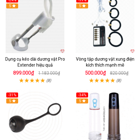
-24%
-39%
Hot
5
Hot
5
Dụng cụ kéo dài dương vật Pro
Vòng tập dương vật xung điện
Extender hiệu quả
kích thích mạnh mẽ
899.000₫
500.000₫
1.183.000₫
820.000₫
(8)
(8)
-31%
-34%
Hot
5
Hot
5