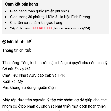
Cam kết bán hàng
Giao hàng toàn quốc (miễn phí ship)
Giao trong 30 phút tại HCM & Hà Nội, Bình Dương
Che tên sản phẩm khi giao hàng
24/7 Hotline:
0938411000
(bán xuyên đêm 24/24)
Mô tả chi tiết
Thông tin chi tiết:
Tính năng: Tăng kích thước cậu nhỏ
khách
, giải quyết nhu cầu sinh lý
Có nút ấn xả khí
hàng
Chất liệu: Nhựa ABS cao cấp
hàng
và TPR
Xuất xứ: Mỹ
nhái
Pin: không sử dụng nguồn điện
Máy tập dựa trên nguyên lý tập
tự
các nhóm cơ
thanh
để giúp cho
qua
các
nhóm cơ ở bộ phận dương vật phát triển một cách hoàn thiện
động
toán
app