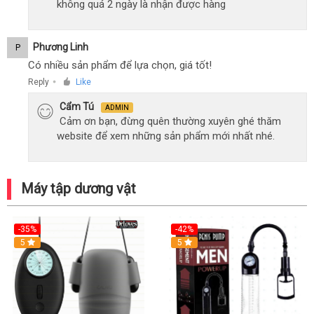
không quá 2 ngày là nhận được hàng
Phương Linh
P
Có nhiều sản phẩm để lựa chọn, giá tốt!
Reply
Like
●
Cẩm Tú
ADMIN
Cảm ơn bạn, đừng quên thường xuyên ghé thăm
website để xem những sản phẩm mới nhất nhé.
Máy tập dương vật
-35%
-42%
Hot
5
5