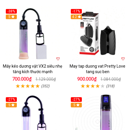
-38%
-17%
Hot
5
4.2
Máy kéo dương vật VX2 siêu nhẹ
May tap duong vat Pretty Love
tăng kích thước mạnh
tang suc ben
700.000₫
900.000₫
1.129.000₫
1.084.000₫
(352)
(318)
-27%
-27%
Hot
5
Hot
5