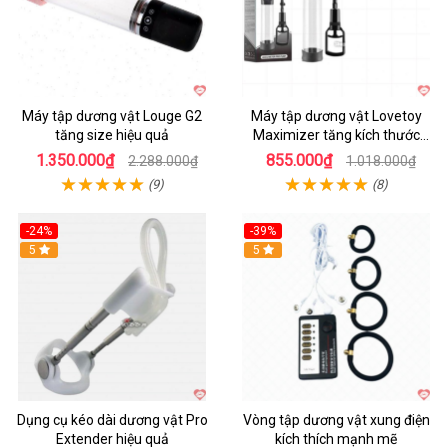
Máy tập dương vật Louge G2
Máy tập dương vật Lovetoy
tăng size hiệu quả
Maximizer tăng kích thước
nhanh
1.350.000₫
855.000₫
2.288.000₫
1.018.000₫
(9)
(8)
-24%
-39%
Hot
5
Hot
5
Dụng cụ kéo dài dương vật Pro
Vòng tập dương vật xung điện
Extender hiệu quả
kích thích mạnh mẽ