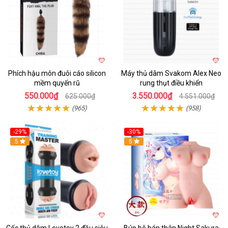
Phích hậu môn đuôi cáo silicon
Máy thủ dâm Svakom Alex Neo
mềm quyến rũ
rung thụt điều khiển
550.000₫
3.550.000₫
625.000₫
4.551.000₫
(965)
(958)
-29%
-30%
Hot
5
Hot
5
Cốc thủ dâm Lovetoy 2 đầu siêu
Búp bê bán thân Night Sakura