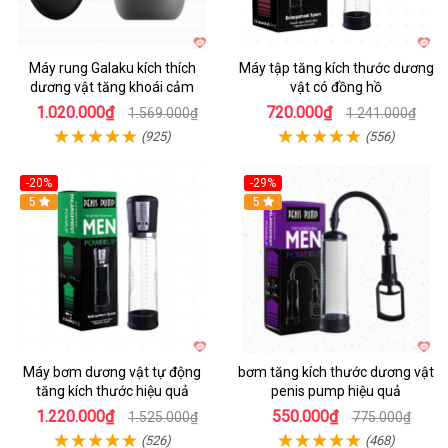
Máy rung Galaku kích thích
Máy tập tăng kích thước dương
dương vật tăng khoái cảm
vật có đồng hồ
1.020.000₫
720.000₫
1.569.000₫
1.241.000₫
(925)
(556)
-20%
-29%
5
5
Máy bơm dương vật tự động
bơm tăng kích thước dương vật
tăng kích thước hiệu quả
penis pump hiệu quả
1.220.000₫
550.000₫
1.525.000₫
775.000₫
(526)
(468)