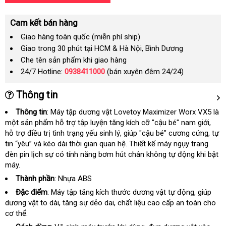
Cam kết bán hàng
Giao hàng toàn quốc (miễn phí ship)
Giao trong 30 phút tại HCM & Hà Nội, Bình Dương
Che tên sản phẩm khi giao hàng
24/7 Hotline:
0938411000
(bán xuyên đêm 24/24)
Thông tin
Thông tin
: Máy tập dương vật Lovetoy Maximizer Worx VX5
là
một sản phẩm hỗ trợ tập luyện tăng kích cỡ "cậu bé" nam giới
vận
,
hỗ trợ điều trị tình trạng yếu sinh lý
lắp
, giúp "cậu bé" cương cứng
quà
, tự
chuy
tin “yêu” và kéo dài thời gian quan hệ
đặt
Úc
. Thiết kế máy ngụy trang
tặng
đèn pin lịch sự có tính năng bơm hút chân không tự động khi bật
máy.
Thành phần
: Nhựa ABS
Đặc điểm
: Máy tập tăng kích thước dương vật tự động
Úc
, giúp
dương vật to dài
amazon
, tăng sự dẻo dai
chợ
, chất liệu cao cấp an toàn cho
cơ thể.