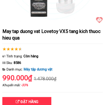
May tap duong vat Lovetoy VX5 tang kich thuoc
hieu qua
Tình trạng:
Còn hàng
Sku:
8586
Danh mục:
Máy tập dương vật
990.000₫
1.478.000₫
Khuyến mãi:
-33%
ĐẶT HÀNG