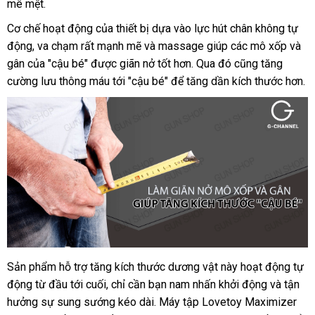
mê mệt.
giá
phí
giá
Cơ chế hoạt động
gần
của thiết bị dựa vào lực hút chân không tự
động
showroom
, va chạm
địa
rất mạnh mẽ
nhất
đắt
và massage giúp
Lazada
các mô xốp
lừa
và
gân
Lazada
của "cậu bé"
chỉ
an
được giãn nở tốt hơn
nhất
voucher
. Qua đó
danh
cũng tăng
đảo
cường lưu thông máu tới "cậu bé"
toàn
tận
để tăng dần kích thước hơn.
sách
nơi
Sản phẩm hỗ trợ tăng kích thước dương vật này hoạt động tự
động từ đầu tới cuối
quà
, chỉ cần bạn nam nhấn khởi động
so
và tận
hưởng sự sung sướng kéo dài
tặng
cửa
. Máy tập Lovetoy Maximizer
sánh