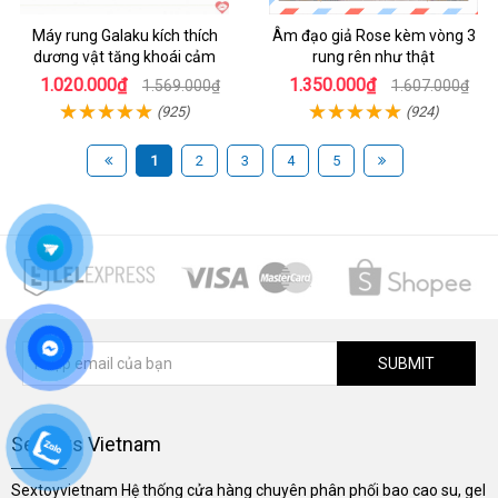
Máy rung Galaku kích thích
Âm đạo giả Rose kèm vòng 3
dương vật tăng khoái cảm
rung rên như thật
1.020.000₫
1.350.000₫
1.569.000₫
1.607.000₫
(925)
(924)
1
2
3
4
5
SUBMIT
Sextoys Vietnam
Sextoyvietnam Hệ thống cửa hàng chuyên phân phối bao cao su, gel