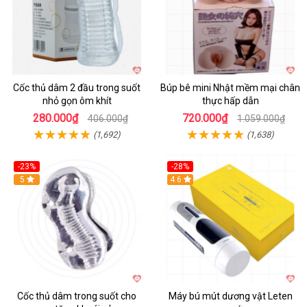
Cốc thủ dâm 2 đầu trong suốt
Búp bê mini Nhật mềm mại chân
nhỏ gọn ôm khít
thực hấp dẫn
280.000₫
720.000₫
406.000₫
1.059.000₫
(1,692)
(1,638)
-23%
-28%
Hot
5
Hot
4.6
Cốc thủ dâm trong suốt cho
Máy bú mút dương vật Leten