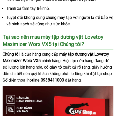
Loan
khấu
Tránh xa tầm tay trẻ nhỏ.
Tuyệt đối không dùng chung máy tập
nước
với người lạ
tham
để bảo vệ
vệ sinh sạch
Mỹ
sẽ
quà
cũng như sức khỏe.
ngoài
khảo
tặng
Tại sao nên mua máy tập dương vật Lovetoy
Maximizer Worx VX5 tại Chúng tôi?
Chúng tôi
là cửa hàng cung cấp
máy tập dương vật Lovetoy
Maximizer Worx VX5
chính hãng
dễ
.
giá
Hiện tại cửa hàng đang đủ
số lượng lớn hàng hóa
cửa
, có giấy tờ xuất xứ rõ ràng
dàng
bán
nhập
, giấy hướng
dẫn chi tiết nên quý khách không phải lo lắng khi đặt tại shop
hàng
lẻ
khẩu
v
.
Số điện thoại hotline
0938411000
đặt hàng.
ch