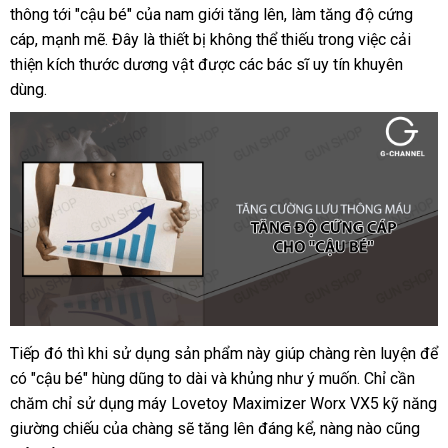
thông tới "cậu bé"
dẫn
đấu
của nam giới tăng lên
hãng
Đài
, làm tăng độ cứng
cáp
chất
, mạnh mẽ
tận
. Đây là thiết bị không thể thiếu trong việc cải
giá
Loan
thiện kích thước dương vật
lượng
nơi
danh
được
cao
các bác sĩ uy tín khuyên
dùng.
sách
cấp
Tiếp đó
đánh
thì khi sử dụng sản phẩm này giúp chàng rèn luyện
gia
để
có "cậu bé" hùng dũng to dài
giá
hướng
và khủng như ý muốn
qua
. Chỉ cần
hàn
chăm chỉ sử dụng máy Lovetoy Maximizer Worx VX5 kỹ năng
dẫn
app
giường chiếu
bảng
của chàng
lớn
sẽ tăng lên đáng kể
miễn
, nàng nào
đấu
cũng