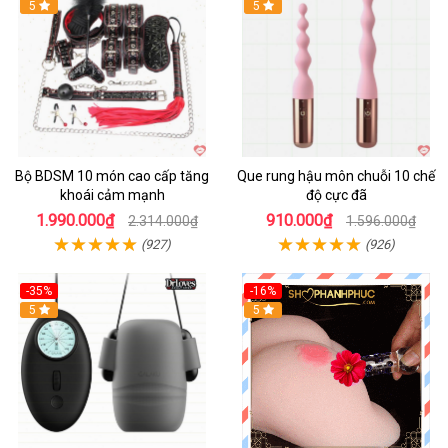
Hot
5
5
Bộ BDSM 10 món cao cấp tăng
Que rung hậu môn chuỗi 10 chế
khoái cảm mạnh
độ cực đã
1.990.000₫
910.000₫
2.314.000₫
1.596.000₫
(927)
(926)
-35%
-16%
Hot
5
5