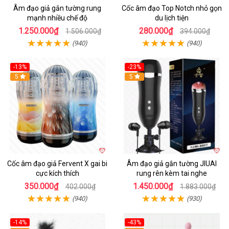
Âm đạo giả gắn tường rung
Cốc âm đạo Top Notch nhỏ gọn
mạnh nhiều chế độ
du lịch tiện
1.250.000₫
280.000₫
1.506.000₫
394.000₫
(940)
(940)
-13%
-23%
Hot
5
5
Cốc âm đạo giả Fervent X gai bi
Âm đạo giả gắn tường JIUAI
cực kích thích
rung rên kèm tai nghe
350.000₫
1.450.000₫
402.000₫
1.883.000₫
(940)
(930)
-14%
-43%