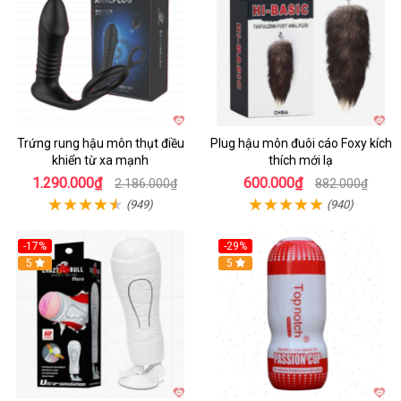
Trứng rung hậu môn thụt điều
Plug hậu môn đuôi cáo Foxy kích
khiển từ xa mạnh
thích mới lạ
1.290.000₫
600.000₫
2.186.000₫
882.000₫
(949)
(940)
-17%
-29%
5
5