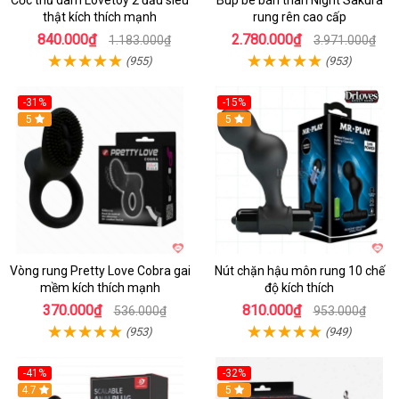
thật kích thích mạnh
rung rên cao cấp
840.000₫
2.780.000₫
1.183.000₫
3.971.000₫
(955)
(953)
-31%
-15%
5
Hot
5
Vòng rung Pretty Love Cobra gai
Nút chặn hậu môn rung 10 chế
mềm kích thích mạnh
độ kích thích
370.000₫
810.000₫
536.000₫
953.000₫
(953)
(949)
-41%
-32%
Hot
4.7
Hot
5