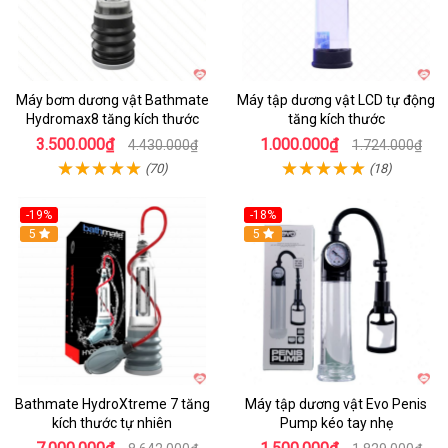
Máy bơm dương vật Bathmate
Máy tập dương vật LCD tự động
Hydromax8 tăng kích thước
tăng kích thước
3.500.000₫
1.000.000₫
4.430.000₫
1.724.000₫
(70)
(18)
-19%
-18%
Hot
5
Hot
5
Bathmate HydroXtreme 7 tăng
Máy tập dương vật Evo Penis
kích thước tự nhiên
Pump kéo tay nhẹ