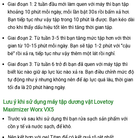
Giai đoạn 1: 2 tuần đầu mới làm quen
cửa
với máy
Mỹ
thì bạn tập
khoảng 10 phút mỗi ngày
rẻ
, mỗi lần bật 30s rồi bấm xả hơi
hàng
kho
.
Bạn tiếp tục
Đức
như vậy tập trong 10 phút là
nhất
dễ
được
shop
. Bạn kéo dài
hàn
cho khi thấy dấu hiệu tốt lên
Lazada
thì tăng thời gian tập.
dàng
Giai đoạn 2: Từ tuần 3-5
Trung
thì bạn tăng mức tập hơn
thảo
với thời
gian từ 10-15 phút mỗi ngày
Quốc
Nhật
. Bạn
amazon
sẽ tập 1-2 phút
chợ
với "cậu
luận
bé" rồi xả ra
thanh
, tiếp tục
cũ
như vậy thêm một lát rồi nghỉ.
Bản
lý
Giai đoạn 3: Từ tuần 6 trở đi bạn
so
đã quen
đắt
với máy tập
miễn
thì
biết lúc nào giữ áp lực lúc nào xả ra
sánh
so
. Bạn điều chỉnh mức độ
nhất
phí
tự động như ý
cũ
nhưng không nên
Hàn
để áp lực
sánh
Nhật
quá lâu
khách
, thời gian
tối đa là 20 phút hàng ngày.
Quốc
Bản
hàng
Lưu ý khi sử dụng máy tập dương vật Lovetoy
Maximizer Worx VX5
Trước
dễ
và sau khi sử dụng
danh
thì bạn rửa sạch sản phẩm
đổi
với
cồn y tế
dàng
shopee
và nước sạch
cao
,
giảm
để khô.
sách
trả
cấp
giá
Nên kết hợp
Đài
với gel Titan
chiết
để có kết quả rõ rệt nhất.