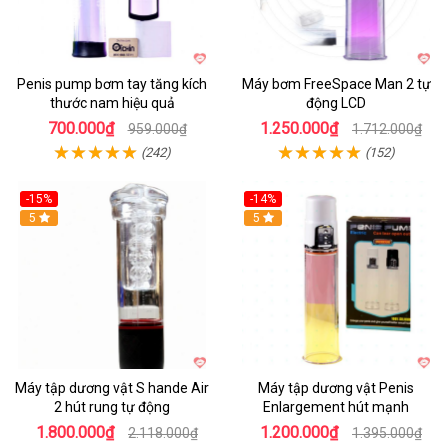
Penis pump bơm tay tăng kích
Máy bơm FreeSpace Man 2 tự
thước nam hiệu quả
động LCD
700.000₫
1.250.000₫
959.000₫
1.712.000₫
(242)
(152)
-15%
-14%
Hot
5
Hot
5
Máy tập dương vật S hande Air
Máy tập dương vật Penis
2 hút rung tự động
Enlargement hút mạnh
1.800.000₫
1.200.000₫
2.118.000₫
1.395.000₫