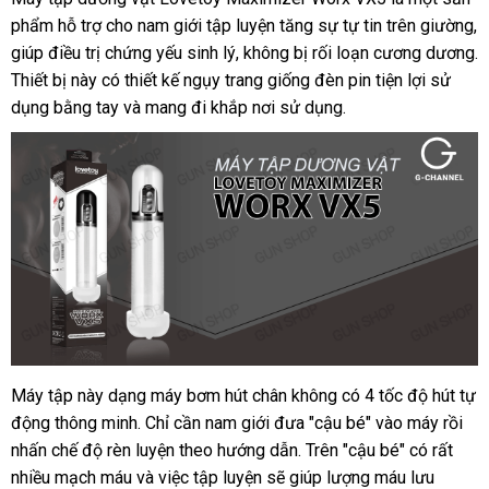
phẩm hỗ trợ cho nam giới tập luyện tăng sự tự tin trên giường
t
,
giúp điều trị chứng yếu sinh lý
khuyến
, không bị rối loạn cương dương
đ
t
.
Thiết bị này có thiết kế ngụy trang giống đèn pin tiện lợi sử
mãi
y
dụng bằng tay
online
và mang đi khắp nơi sử dụng.
c
Máy tập này dạng máy bơm hút chân không có 4 tốc độ hút tự
động thông minh
đăng
. Chỉ cần nam giới đưa "cậu bé" vào máy rồi
nhấn chế độ rèn luyện theo hướng dẫn
ký
xuất
.
giá
Trên "cậu bé" có
dễ
rất
nhiều mạch máu
hướng
và việc tập luyện
chính
sẽ giúp lượng máu lưu
xứ
sỉ
dàng