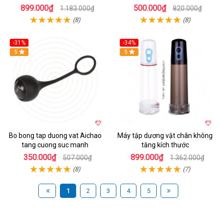
899.000₫
500.000₫
1.183.000₫
820.000₫
(8)
(8)
-31%
-34%
Hot
5
Hot
5
Bo bong tap duong vat Aichao
Máy tập dương vật chân không
tang cuong suc manh
tăng kích thước
350.000₫
899.000₫
507.000₫
1.362.000₫
(8)
(7)
1
2
3
4
5