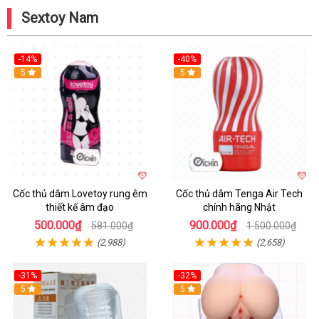
Sextoy Nam
-14%
-40%
Hot
5
Hot
5
Cốc thủ dâm Lovetoy rung êm
Cốc thủ dâm Tenga Air Tech
thiết kế âm đạo
chính hãng Nhật
500.000₫
900.000₫
581.000₫
1.500.000₫
(2,988)
(2,658)
-31%
-32%
Hot
5
Hot
5