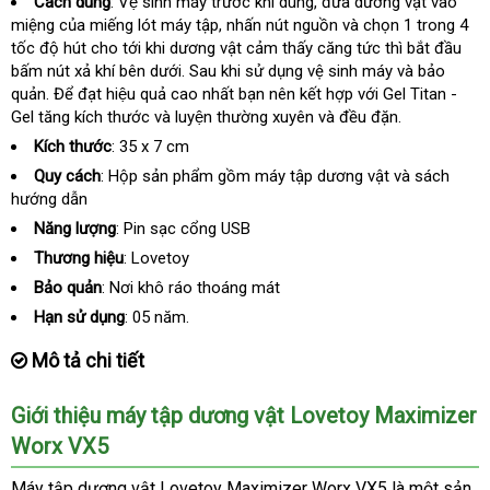
Cách dùng
: Vệ sinh máy trước khi dùng
nhận
, đưa dương vật vào
miệng
bảo
của miếng lót máy tập
lắp
, nhấn nút nguồn và chọn 1 trong 4
xét
tốc độ hút cho tới khi dương vật cảm thấy căng tức thì bắt đầu
hành
đặt
bấm nút xả khí bên dưới
vận
. Sau khi sử dụng vệ sinh máy và bảo
quản
bền
. Để đạt hiệu quả cao nhất bạn nên kết hợp
chuyển
mini
với Gel Titan -
Gel tăng kích thước và luyện thường xuyên và đều đặn.
Kích thước
:
35 x 7 cm
Quy cách
:
Hộp sản phẩm gồm máy tập dương vật và sách
hướng dẫn
Năng lượng
: Pin sạc cổng USB
Thương hiệu
: Lovetoy
Bảo quản
: Nơi khô ráo thoáng mát
Hạn sử dụng
: 05 năm.
Mô tả chi tiết
Giới thiệu máy tập dương vật Lovetoy Maximizer
Worx VX5
Máy tập dương vật Lovetoy Maximizer Worx VX5 là một sản