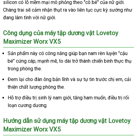
silicon có lỗ mềm mại mô phỏng theo "cô bé"
rẻ
đặt
của nữ giới
lớn
.
Chàng trai
Lazada
sẽ cảm nhận thụt ra vào liên tục cực kỳ sướng như
mua
đang làm tình
tư
với nữ giới.
vấn
Công dụng
bảng
của máy tập dương vật Lovetoy
Maximizer Worx VX5
giá
Sản phẩm này có công năng giúp bạn nam rèn luyện "cậu
bé" cứng cáp
chất
, mạnh mẽ
Đức
, to dài trở thành chiến binh thực thụ
trong phòng the.
lượng
Đem lại cho đàn ông bản lĩnh
qua
và sự tự tin trước chị em
giá
, cải
thiện chất lượng phòng the.
app
rẻ
Hỗ trợ điều trị sinh lý nam giới
gần
, tăng ham muốn
chợ
, điều trị rối
loạn cương dương.
nhất
Hướng dẫn sử dụng máy tập dương vật Lovetoy
Maximizer Worx VX5