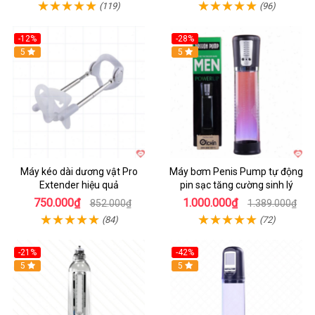
(119)
(96)
-12%
-28%
Hot
5
Hot
5
Máy kéo dài dương vật Pro
Máy bơm Penis Pump tự động
Extender hiệu quả
pin sạc tăng cường sinh lý
750.000₫
1.000.000₫
852.000₫
1.389.000₫
(84)
(72)
-21%
-42%
Hot
5
Hot
5