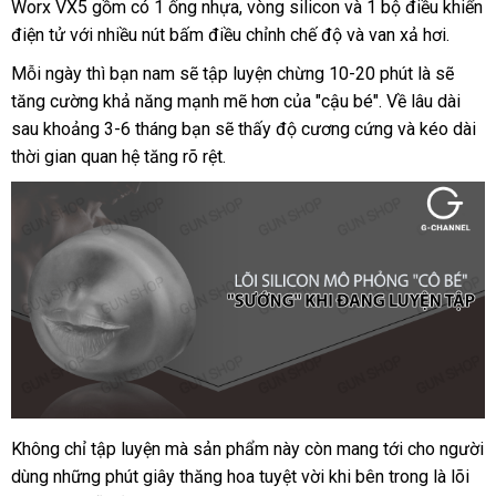
Worx VX5 gồm có 1 ống nhựa
hàng
, vòng silicon
hàng
khách
và 1 bộ điều khiển
điện tử
phân
với nhiều nút bấm điều chỉnh chế độ
giả
hàng
xuất
và van xả hơi.
phối
khẩu
Mỗi ngày
trung
thì bạn nam
tư
sẽ tập luyện chừng 10-20 phút là
bảo
sẽ
tăng cường khả năng mạnh mẽ hơn
tâm
vấn
hướng
của "cậu bé"
giá
. Về lâu dài
hành
sau khoảng 3-6 tháng bạn
hướng
sẽ thấy độ cương cứng
dẫn
bán
showroom
và kéo dài
thời gian quan hệ tăng rõ rệt.
dẫn
Không chỉ tập luyện
quà
mà sản phẩm này còn mang tới cho người
dùng
giá
những phút giây thăng hoa tuyệt vời khi bên trong là lõi
tặng