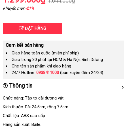
1.644.000₫
Khuyến mãi:
-21%
ĐẶT HÀNG
Cam kết bán hàng
Giao hàng toàn quốc (miễn phí ship)
Giao trong 30 phút tại HCM & Hà Nội, Bình Dương
Che tên sản phẩm khi giao hàng
24/7 Hotline:
0938411000
(bán xuyên đêm 24/24)
Thông tin
Chức năng: Tập to dài dương vật
Kích thước: Dài 24.5cm
Úc
, rộng 7.5cm
Chất liệu: ABS cao cấp
Hãng sản xuất: Baile.