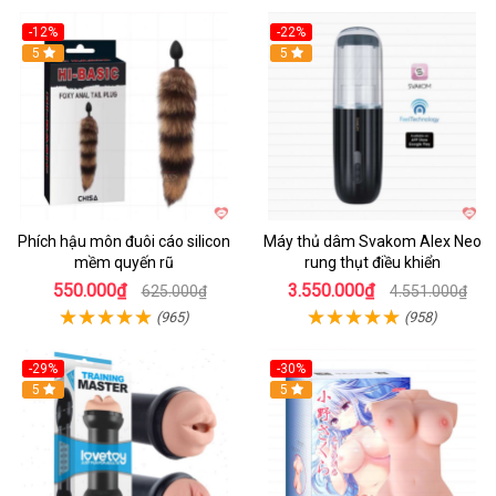
-12%
-22%
Hot
5
5
Phích hậu môn đuôi cáo silicon
Máy thủ dâm Svakom Alex Neo
mềm quyến rũ
rung thụt điều khiển
550.000₫
3.550.000₫
625.000₫
4.551.000₫
(965)
(958)
-29%
-30%
Hot
5
Hot
5