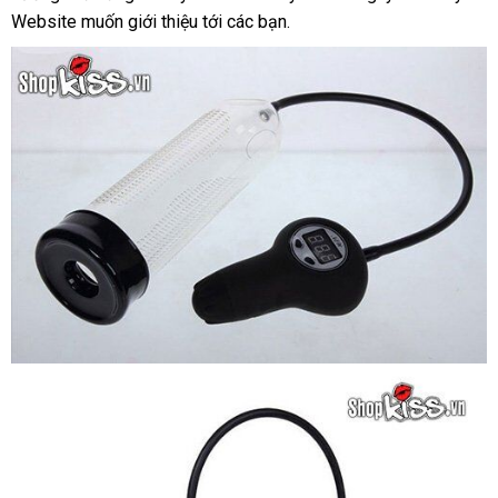
Website muốn giới thiệu tới
địa
các bạn.
nên
chỉ
mua