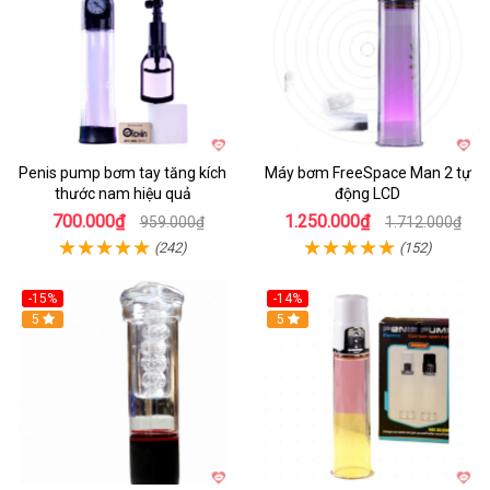
Penis pump bơm tay tăng kích
Máy bơm FreeSpace Man 2 tự
thước nam hiệu quả
động LCD
700.000₫
1.250.000₫
959.000₫
1.712.000₫
(242)
(152)
-15%
-14%
Hot
5
Hot
5