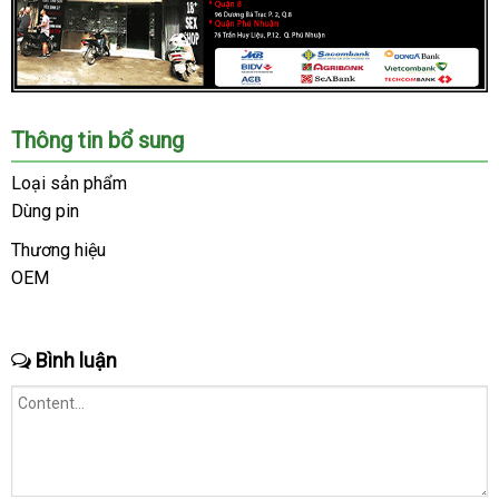
Chúng
Thông tin bổ sung
tôi
là
Loại sản phẩm
hệ
Dùng pin
thống
Shop
Thương hiệu
lớn
OEM
đặt
,
hàng
uy
tín
Bình luận
trong
ngành
đồ
chơi
người
lớn.