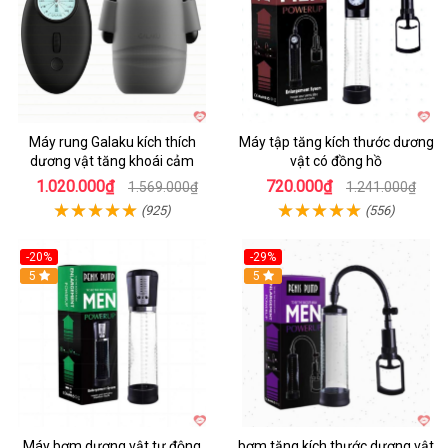
Máy rung Galaku kích thích
Máy tập tăng kích thước dương
dương vật tăng khoái cảm
vật có đồng hồ
1.020.000₫
720.000₫
1.569.000₫
1.241.000₫
(925)
(556)
-20%
-29%
5
5
Máy bơm dương vật tự động
bơm tăng kích thước dương vật