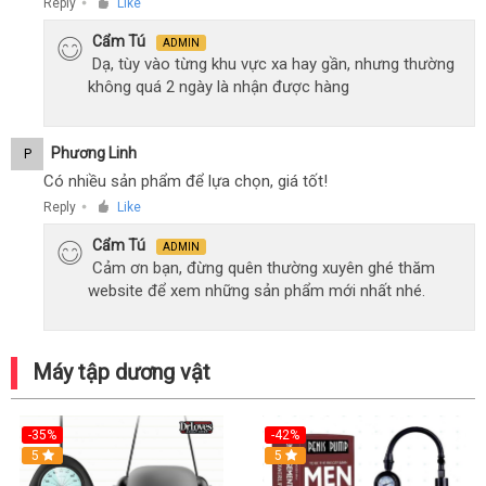
Reply
Like
●
Cẩm Tú
ADMIN
Dạ, tùy vào từng khu vực xa hay gần, nhưng thường
không quá 2 ngày là nhận được hàng
Phương Linh
P
Có nhiều sản phẩm để lựa chọn, giá tốt!
Reply
Like
●
Cẩm Tú
ADMIN
Cảm ơn bạn, đừng quên thường xuyên ghé thăm
website để xem những sản phẩm mới nhất nhé.
Máy tập dương vật
-35%
-42%
Hot
5
5