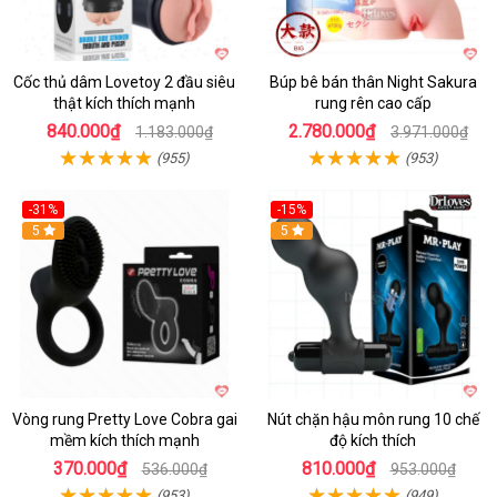
Cốc thủ dâm Lovetoy 2 đầu siêu
Búp bê bán thân Night Sakura
thật kích thích mạnh
rung rên cao cấp
840.000₫
2.780.000₫
1.183.000₫
3.971.000₫
(955)
(953)
-31%
-15%
5
Hot
5
Vòng rung Pretty Love Cobra gai
Nút chặn hậu môn rung 10 chế
mềm kích thích mạnh
độ kích thích
370.000₫
810.000₫
536.000₫
953.000₫
(953)
(949)