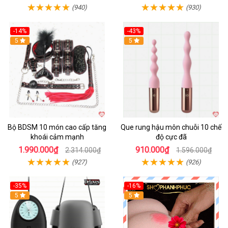
(940)
(930)
-14%
-43%
Hot
5
5
Bộ BDSM 10 món cao cấp tăng
Que rung hậu môn chuỗi 10 chế
khoái cảm mạnh
độ cực đã
1.990.000₫
910.000₫
2.314.000₫
1.596.000₫
(927)
(926)
-35%
-16%
Hot
5
5