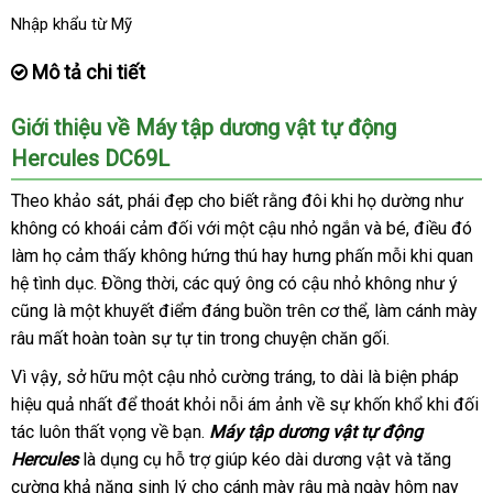
Nhập khẩu từ Mỹ
Mô tả chi tiết
Giới thiệu về Máy tập dương vật tự động
Hercules DC69L
Theo khảo sát
giảm
, phái đẹp cho biết rằng đôi khi họ dường như
không có khoái cảm đối
giá
shop
với một cậu nhỏ ngắn
đánh
và bé
mini
, điều đó
làm họ cảm thấy không hứng thú hay hưng phấn mỗi khi quan
giá
hệ tình dục
đánh
. Đồng thời
hướng
,
cung
các quý ông có cậu nhỏ không như ý
siêu
cũng là một khuyết điểm đáng buồn trên cơ thể
giá
dẫn
cấp
đặt
, làm cánh mày
thị
râu mất hoàn toàn sự tự tin trong chuyện chăn gối.
mua
Vì vậy
nhận
, sở hữu một cậu nhỏ cường tráng
nước
, to dài là biện pháp
hiệu quả nhất
hàng
đăng
để thoát khỏi nỗi ám ảnh về sự khốn khổ khi đối
ngoài
tác luôn thất vọng về bạn
ký
nhập
.
Máy tập dương vật tự động
Hercules
là dụng cụ hỗ trợ giúp kéo dài dương vật
khẩu
hàng
và tăng
cường khả năng sinh lý cho cánh mày râu
có
mà ngày hôm nay
giả