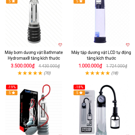
Hot
5
Hot
5
Máy bơm dương vật Bathmate
Máy tập dương vật LCD tự động
Hydromax8 tăng kích thước
tăng kích thước
3.500.000₫
1.000.000₫
4.430.000₫
1.724.000₫
(70)
(18)
-19%
-18%
Hot
5
Hot
5