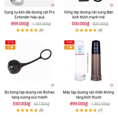
Dụng cụ kéo dài dương vật Pro
Vòng tập dương vật xung điện
Extender hiệu quả
kích thích mạnh mẽ
899.000₫
500.000₫
1.183.000₫
820.000₫
(8)
(8)
-31%
-34%
Hot
5
Hot
5
Bo bong tap duong vat Aichao
Máy tập dương vật chân không
tang cuong suc manh
tăng kích thước
350.000₫
899.000₫
507.000₫
1.362.000₫
(8)
(7)