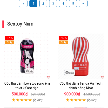
1
2
3
4
5
Sextoy Nam
-14%
-40%
Hot
5
Hot
5
Cốc thủ dâm Lovetoy rung êm
Cốc thủ dâm Tenga Air Tech
thiết kế âm đạo
chính hãng Nhật
500.000₫
900.000₫
581.000₫
1.500.000₫
(2,988)
(2,658)