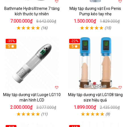
Bathmate HydroXtreme 7 tăng
Máy tập dương vật Evo Penis
kích thước tự nhiên
Pump kéo tay nhẹ
7.000.000₫
1.500.000₫
8.642.000₫
1.829.000₫
(16)
(15)
-35%
-22%
Hot
5
Hot
5
Máy tập dương vật Luoge LG110
Máy tập dương vật LG108 tăng
màn hình LCD
size hiệu quả
2.000.000₫
1.899.000₫
3.077.000₫
2.435.000₫
(11)
(9)