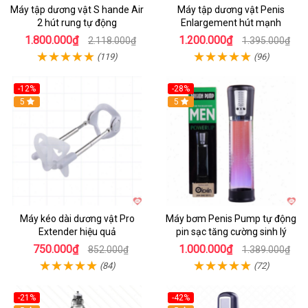
Máy tập dương vật S hande Air
Máy tập dương vật Penis
2 hút rung tự động
Enlargement hút mạnh
1.800.000₫
1.200.000₫
2.118.000₫
1.395.000₫
(119)
(96)
-12%
-28%
Hot
5
Hot
5
Máy kéo dài dương vật Pro
Máy bơm Penis Pump tự động
Extender hiệu quả
pin sạc tăng cường sinh lý
750.000₫
1.000.000₫
852.000₫
1.389.000₫
(84)
(72)
-21%
-42%