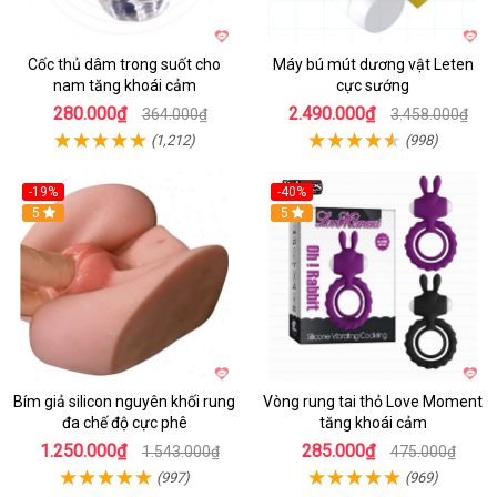
Cốc thủ dâm trong suốt cho
Máy bú mút dương vật Leten
nam tăng khoái cảm
cực sướng
280.000₫
2.490.000₫
364.000₫
3.458.000₫
(1,212)
(998)
-19%
-40%
Hot
5
5
Bím giả silicon nguyên khối rung
Vòng rung tai thỏ Love Moment
đa chế độ cực phê
tăng khoái cảm
1.250.000₫
285.000₫
1.543.000₫
475.000₫
(997)
(969)