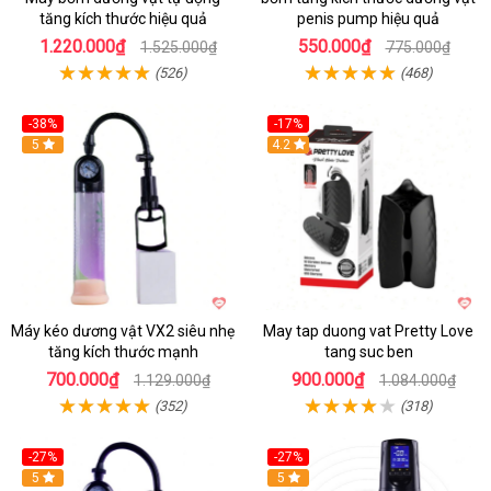
tăng kích thước hiệu quả
penis pump hiệu quả
1.220.000₫
550.000₫
1.525.000₫
775.000₫
(526)
(468)
-38%
-17%
Hot
5
4.2
Máy kéo dương vật VX2 siêu nhẹ
May tap duong vat Pretty Love
tăng kích thước mạnh
tang suc ben
700.000₫
900.000₫
1.129.000₫
1.084.000₫
(352)
(318)
-27%
-27%
Hot
5
Hot
5