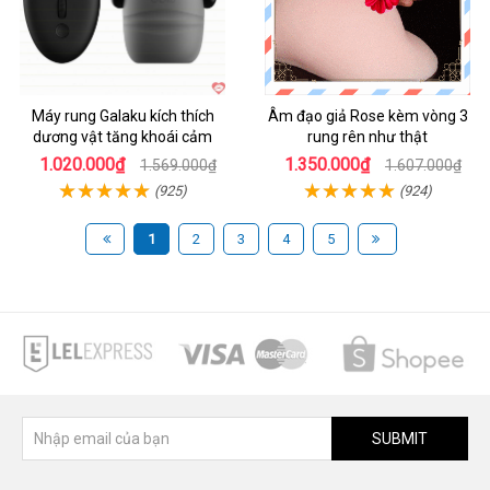
Máy rung Galaku kích thích
Âm đạo giả Rose kèm vòng 3
dương vật tăng khoái cảm
rung rên như thật
1.020.000₫
1.350.000₫
1.569.000₫
1.607.000₫
(925)
(924)
1
2
3
4
5
SUBMIT