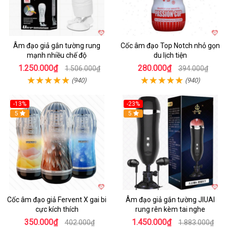
Âm đạo giả gắn tường rung
Cốc âm đạo Top Notch nhỏ gọn
mạnh nhiều chế độ
du lịch tiện
1.250.000₫
280.000₫
1.506.000₫
394.000₫
(940)
(940)
-13%
-23%
Hot
5
5
Cốc âm đạo giả Fervent X gai bi
Âm đạo giả gắn tường JIUAI
cực kích thích
rung rên kèm tai nghe
350.000₫
1.450.000₫
402.000₫
1.883.000₫