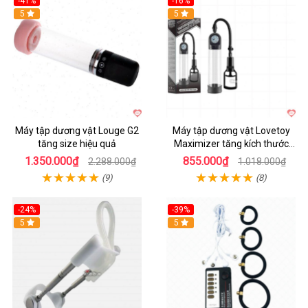
-41%
-16%
Hot
5
Hot
5
Máy tập dương vật Louge G2
Máy tập dương vật Lovetoy
tăng size hiệu quả
Maximizer tăng kích thước
nhanh
1.350.000₫
855.000₫
2.288.000₫
1.018.000₫
(9)
(8)
-24%
-39%
Hot
5
Hot
5