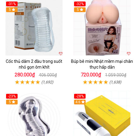
-31%
-32%
Hot
5
Hot
5
Cốc thủ dâm 2 đầu trong suốt
Búp bê mini Nhật mềm mại chân
nhỏ gọn ôm khít
thực hấp dẫn
280.000₫
720.000₫
406.000₫
1.059.000₫
(1,692)
(1,638)
-23%
-28%
Hot
5
Hot
4.6