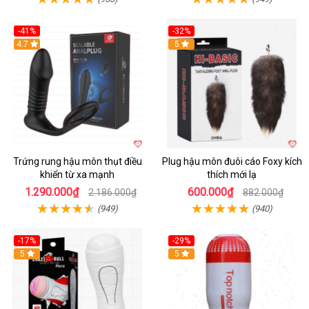
-41%
-32%
Hot
4.7
Hot
5
Trứng rung hậu môn thụt điều
Plug hậu môn đuôi cáo Foxy kích
khiển từ xa mạnh
thích mới lạ
1.290.000₫
600.000₫
2.186.000₫
882.000₫
(949)
(940)
-17%
-29%
5
5