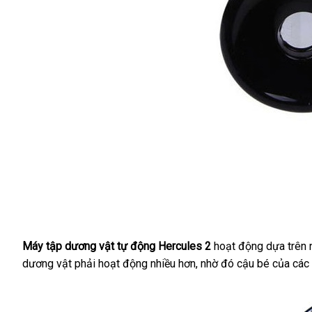
Máy tập dương vật tự động Hercules 2
hoạt động dựa trên n
dương vật phải hoạt động nhiều hơn
kiểm
, nhờ đó cậu bé
mua
của
lừa
các
tra
sắm
đảo