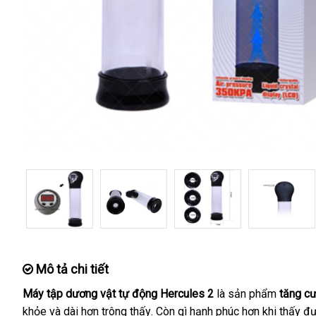
Mô tả chi tiết
Máy tập dương vật tự động Hercules 2
là sản phẩm
tăng c
khỏe
kho
và dài hơn trông thấy
nhập
. Còn gì hạnh phúc hơn khi thấy
ph
đư