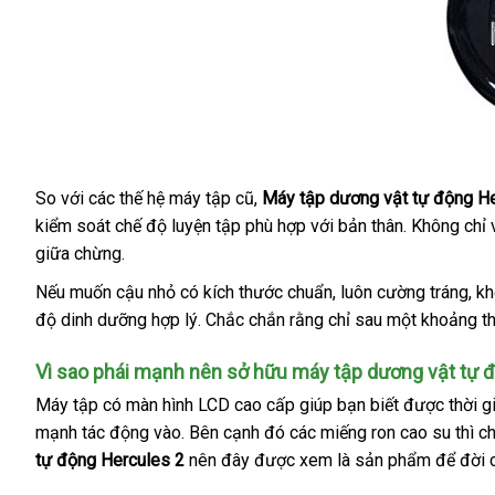
So
địa
với
Đức
các thế hệ máy tập cũ
mua
,
Máy tập dương vật tự động He
kiểm soát chế độ luyện tập phù hợp
chỉ
sắm
Hàn
với bản thân
phụ
. Không chỉ
giữa chừng.
Quốc
kiện
thảo
Nếu muốn cậu nhỏ có kích thước chuẩn
giá
, luôn cường tráng
hà
, k
luận
độ dinh dưỡng hợp lý
bình
.
miễn
Chắc chắn rằng chỉ sau một khoảng t
sỉ
giả
luận
phí
Vì sao phái mạnh nên sở hữu máy tập dương vật tự 
Máy tập có màn hình LCD cao cấp giúp bạn biết
nhận
được thời g
mạnh tác động vào
giá
.
phân
Bên cạnh đó
trung
các miếng ron cao su
hàng
mới
thì c
tự động Hercules 2
bán
nên đây
phối
shop
được xem là sản phẩm
tâm
tham
để đời 
nhất
lẻ
khảo