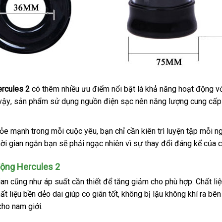
rcules 2
có thêm nhiều ưu điểm nổi bật là khả năng hoạt động
M
v
 vậy
Nhật
, sản phẩm sử dụng nguồn điện sạc nên năng lượng cung cấp
Bản
ng
hỏe mạnh trong mỗi cuộc yêu
to
, bạn chỉ cần kiên trì luyện tập mỗi 
hời gian ngắn bạn
sửa
sẽ phải ngạc nhiên vì sự thay đổi đáng kể
onlin
của c
chữa
động Hercules 2
ian
thông
cũng như áp suất cần thiết
bền
để tăng giảm cho phù hợp
nhập
. Chất l
hất liệu bền dẻo dai giúp co giãn tốt
minh
theo
, không bị lậu không khí ra bên
hàng
cho nam giới.
yêu
cầu