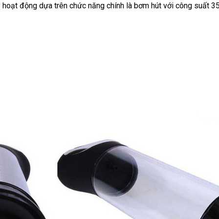
book
y hoạt động dựa trên chức năng chính là bơm hút
lý
giá
giá
với công suất 3
sỉ