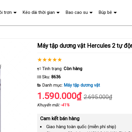
ôi trơn
Kéo dài thời gian
Bao cao su
Búp bê
Máy tập dương vật Hercules 2 tự độ
Tình trạng:
Còn hàng
Sku:
8636
Danh mục:
Máy tập dương vật
1.590.000₫
2.695.000₫
Khuyến mãi:
-41%
Cam kết bán hàng
Giao hàng toàn quốc (miễn phí ship)