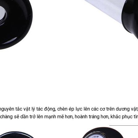
guyên tắc vật lý tác động
giá
, chèn ép lực lên
qua
các cơ trên dương vật
 chàng
đặt
sẽ dần
đại
trở lên mạnh mẽ hơn
sỉ
phụ
, hoành tráng hơn
app
giá
, khắc phục t
mua
lý
kiện
rẻ