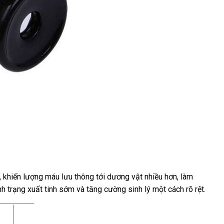
khuyến
, khiến lượng máu lưu thông tới dương vật nhiều hơn
đăng
, làm
ình trạng xuất tinh sớm
mãi
thanh
và tăng cường sinh lý một cách rõ rệt.
ký
toán