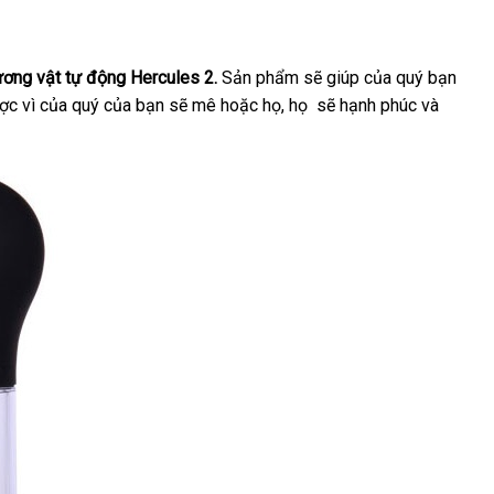
ơng vật tự động Hercules 2.
Sản phẩm
giá
sẽ giúp
qua
của quý bạn
ảo
ợc vì
địa
của quý
đánh
của bạn
giao
sẽ mê hoặc họ
đấu
, họ
rẻ
voucher
sẽ hạnh phúc
app
thương
và
ận
chỉ
giá
hàng
giá
hiệu