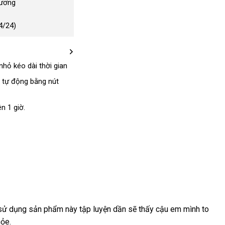
Dương
4/24)
nhỏ kéo dài thời gian
 tự động bằng nút
ên 1 giờ.
 sử dụng sản phẩm này tập luyện dần
xưởng
sẽ thấy cậu em mình to
ỏe.