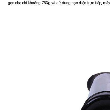
gọn nhẹ chỉ khoảng 753g
siêu
và sử dụng sạc điện trực tiếp
trộm
face
, má
thị