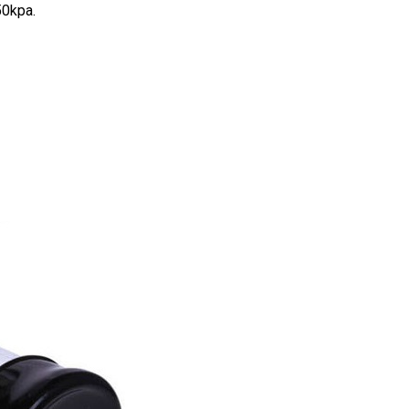
50kpa.
kê
ngoài