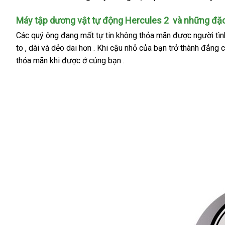
hàng
hàng
hồ
Máy tập dương vật tự động Hercules 2
xuất
và
giá
những đặc
xứ
rẻ
Các quý ông đang mất tự tin không thỏa mãn
kiểm
được người tì
to
nhanh
, dài
tham
và dẻo dai hơn
Mỹ
.
thảo
Khi cậu nhỏ
Đài
của bạn trở thành đẳng 
tra
thỏa mãn khi
nhất
khảo
tư
được ở củng bạn .
luận
Loan
vấn