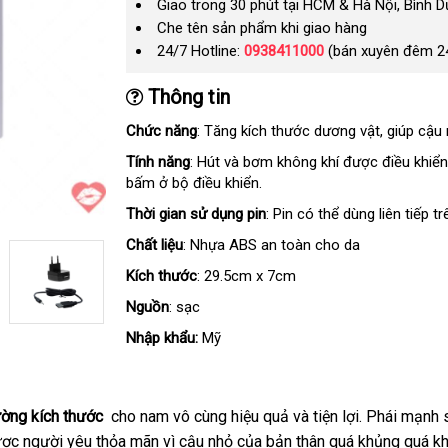
Giao trong 30 phút tại HCM & Hà Nội, Bình 
Che tên sản phẩm khi giao hàng
24/7 Hotline:
0938411000
(bán xuyên đêm 2
Thông tin
Chức năng
: Tăng kích thước dương vật, giúp cậu 
Tính năng
: Hút và bơm không khí
tận
được điều khiển
bấm ở bộ điều khiển.
nơi
Thời gian sử dụng pin
: Pin có thể dùng liên tiếp tr
Chất liệu
: Nhựa ABS an toàn cho da
Kích thước
: 29.5cm x 7cm
Nguồn
: sạc
Nhập khẩu:
Mỹ
ường kích thước
cho nam vô cùng hiệu quả
giá
và tiện lợi
dễ
. Phái mạnh
ản
ợc người yêu thỏa mãn vì cậu nhỏ
phản
của bản thân
bán
Hàn
quá khủng
dàng
chính
quá kh