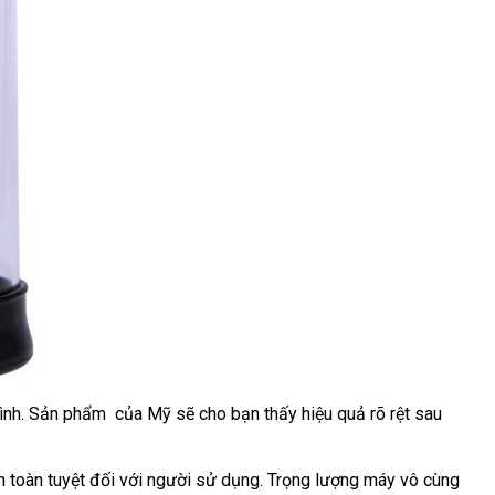
ình
lớn
. Sản phẩm
tham
của Mỹ
mới
sẽ cho bạn thấy hiệu quả rõ rệt sau
khảo
nhất
n toàn
mini
tuyệt đối
thống
với người sử dụng
nước
. Trọng lượng máy vô cùng