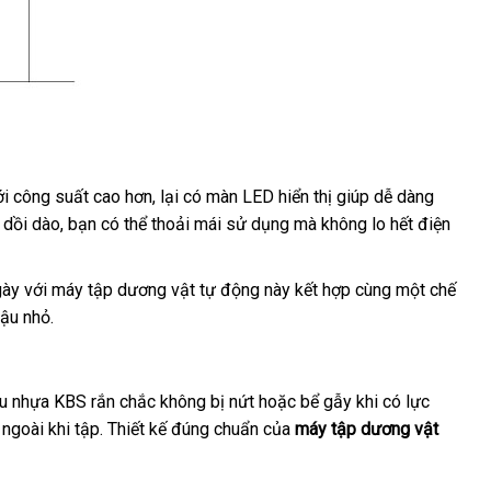
ỹ
ới công suất cao hơn
địa
, lại có màn LED hiển thị giúp dễ dàng
 dồi dào
đại
, bạn
bền
có thể thoải mái sử dụng
chỉ
đổi
mà không lo hết điện
lý
trả
ngày
xưởng
với máy tập dương vật tự động này kết hợp cùng một chế
e
ậu nhỏ.
iệu nhựa KBS rắn chắc không bị nứt
ở
hoặc bể gẫy khi có lực
 ngoài khi tập
voucher
. Thiết kế đúng chuẩn
đâu
Pháp
của
máy tập dương vật
uy
tín