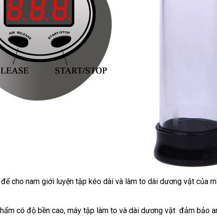
 để cho nam giới luyện tập kéo dài và làm to dài dương vật
giá
của m
rẻ
phẩm có độ bền cao
đại
, máy tập làm to
đánh
và dài dương vật đảm bảo a