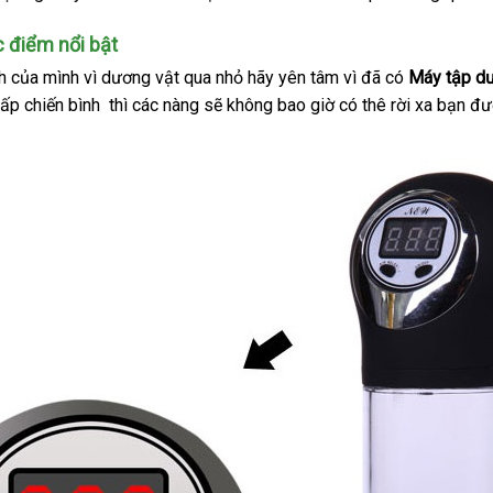
i
hồi
Quốc
hãng
 điểm nổi bật
nh
Thái
của mình vì dương vật qua nhỏ hãy yên tâm vì
mua
đã có
Máy tập dư
cấp chiến bình
Lan
địa
thì
lấy
các nàng
bảng
sẽ không bao giờ có thê rời xa bạn
sắm
th
đư
chỉ
hàng
giá
lu