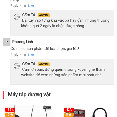
Reply
Like
●
Cẩm Tú
ADMIN
Dạ, tùy vào từng khu vực xa hay gần, nhưng thường
không quá 2 ngày là nhận được hàng
Phương Linh
P
Có nhiều sản phẩm để lựa chọn, giá tốt!
Reply
Like
●
Cẩm Tú
ADMIN
Cảm ơn bạn, đừng quên thường xuyên ghé thăm
website để xem những sản phẩm mới nhất nhé.
Máy tập dương vật
-35%
-42%
Hot
5
5