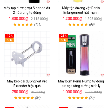
Máy tập dương vật S hande Air
Máy tập dương vật Penis
2 hút rung tự động
Enlargement hút mạnh
1.800.000₫
1.200.000₫
2.118.000₫
1.395.000₫
(119)
(96)
-12%
-28%
Hot
5
Hot
5
Máy kéo dài dương vật Pro
Máy bơm Penis Pump tự động
Extender hiệu quả
pin sạc tăng cường sinh lý
750.000₫
1.000.000₫
852.000₫
1.389.000₫
(84)
(72)