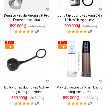
Dụng cụ kéo dài dương vật Pro
Vòng tập dương vật xung điện
Extender hiệu quả
kích thích mạnh mẽ
899.000₫
500.000₫
1.183.000₫
820.000₫
(8)
(8)
-31%
-34%
Hot
5
Hot
5
Bo bong tap duong vat Aichao
Máy tập dương vật chân không
tang cuong suc manh
tăng kích thước
350.000₫
899.000₫
507.000₫
1.362.000₫
(8)
(7)