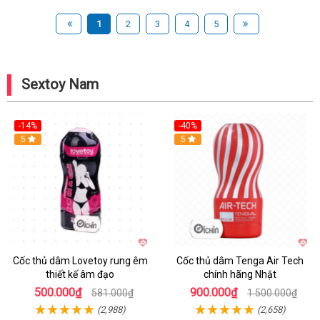
1
2
3
4
5
Sextoy Nam
-14%
-40%
Hot
5
Hot
5
Cốc thủ dâm Lovetoy rung êm
Cốc thủ dâm Tenga Air Tech
thiết kế âm đạo
chính hãng Nhật
500.000₫
900.000₫
581.000₫
1.500.000₫
(2,988)
(2,658)