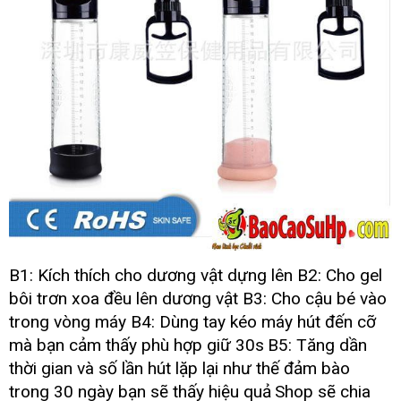
B1: Kích thích cho dương vật dựng lên
B2: Cho gel
bôi trơn xoa đều lên dương vật
B3: Cho cậu bé vào
trong vòng máy
B4: Dùng tay kéo máy hút đến cỡ
kh
mã
mà bạn cảm thấy phù hợp giữ 30s
B5: Tăng dần
thời gian
so
và số lần hút lặp lại như thế đảm bào
sánh
trong 30 ngày bạn
giá
sẽ thấy hiệu quả
Shop
tham
sẽ chia
gần