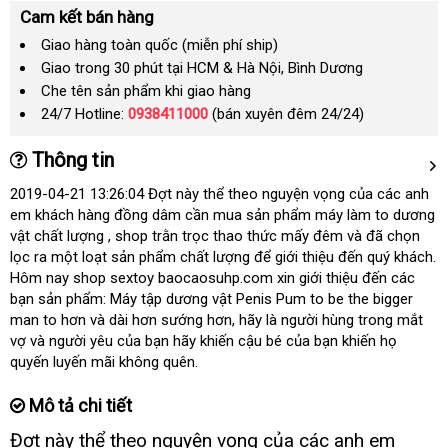
Cam kết bán hàng
Giao hàng toàn quốc (miễn phí ship)
Giao trong 30 phút tại HCM & Hà Nội, Bình Dương
Che tên sản phẩm khi giao hàng
24/7 Hotline:
0938411000
(bán xuyên đêm 24/24)
Thông tin
2019-04-21 13:26:04 Đợt này thể theo nguyện vọng của các anh
em khách hàng đồng dâm cần mua sản phẩm máy làm to dương
vật chất lượng
vận
, shop trằn trọc thao thức mấy đêm và đã chọn
lọc ra một loạt sản phẩm chất lượng để giới thiệu đến quý khách
chuyển
c
.
Hôm nay shop sextoy baocaosuhp.com xin giới thiệu đến các
c
bạn sản phẩm: Máy tập dương vật Penis Pum to be the bigger
man to hơn và dài hơn sướng hơn
tiết
, hãy là người hùng trong mắt
vợ và người yêu của bạn hãy khiến cậu bé của bạn khiến họ
kiệm
quyến luyến mãi không quên.
Mô tả chi tiết
Đợt này thể theo nguyện vọng
bỏ
của
cao
các anh em