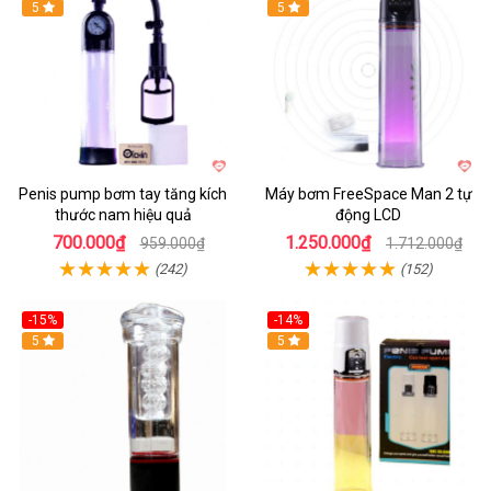
Hot
5
Hot
5
Penis pump bơm tay tăng kích
Máy bơm FreeSpace Man 2 tự
thước nam hiệu quả
động LCD
700.000₫
1.250.000₫
959.000₫
1.712.000₫
(242)
(152)
-15%
-14%
Hot
5
Hot
5