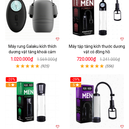
Máy rung Galaku kích thích
Máy tập tăng kích thước dương
dương vật tăng khoái cảm
vật có đồng hồ
1.020.000₫
720.000₫
1.569.000₫
1.241.000₫
(925)
(556)
-20%
-29%
5
5