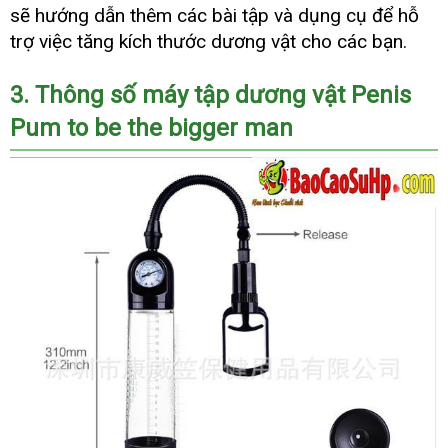
rẻ
khảo
nhấ
sẽ hướng dẫn thêm
danh
các bài tập
voucher
và dụng cụ
mới
để hỗ
sách
nhất
trợ việc tăng kích thước dương vật cho
đánh
các bạn.
giá
3
chất
. Thông số máy tập dương vật Penis
Pum to be the bigger man
lượng