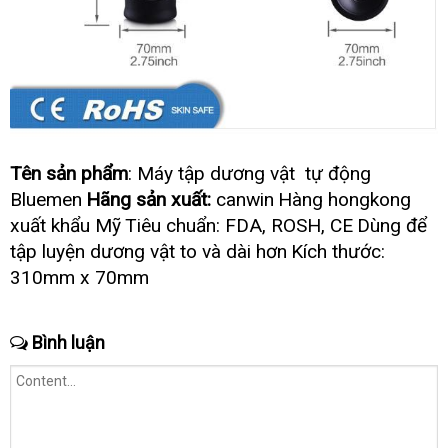
Tên sản phẩm
: Máy tập dương vật tự động
Bluemen
Hãng sản xuất:
canwin
Hàng hongkong
xuất khẩu Mỹ
Tiêu chuẩn: FDA
thương
, ROSH
an
, CE
Dùng
đại
để
hiệu
toàn
lý
tập luyện dương vật to
Pháp
và dài hơn
Kích thước:
310mm x 70mm
Bình luận