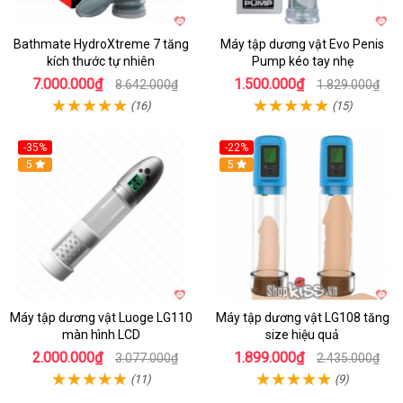
Bathmate HydroXtreme 7 tăng
Máy tập dương vật Evo Penis
kích thước tự nhiên
Pump kéo tay nhẹ
7.000.000₫
1.500.000₫
8.642.000₫
1.829.000₫
(16)
(15)
-35%
-22%
Hot
5
Hot
5
Máy tập dương vật Luoge LG110
Máy tập dương vật LG108 tăng
màn hình LCD
size hiệu quả
2.000.000₫
1.899.000₫
3.077.000₫
2.435.000₫
(11)
(9)