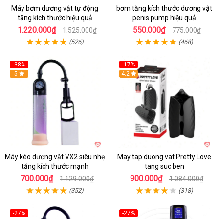
Máy bơm dương vật tự động
bơm tăng kích thước dương vật
tăng kích thước hiệu quả
penis pump hiệu quả
1.220.000₫
550.000₫
1.525.000₫
775.000₫
(526)
(468)
-38%
-17%
Hot
5
4.2
Máy kéo dương vật VX2 siêu nhẹ
May tap duong vat Pretty Love
tăng kích thước mạnh
tang suc ben
700.000₫
900.000₫
1.129.000₫
1.084.000₫
(352)
(318)
-27%
-27%