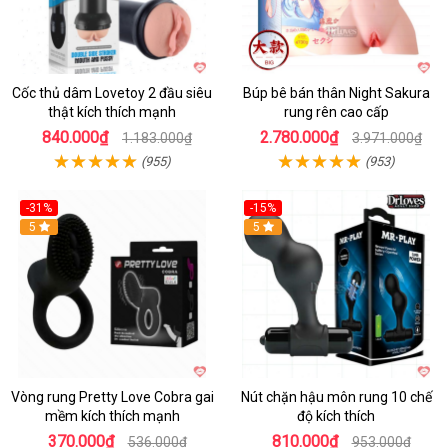
Cốc thủ dâm Lovetoy 2 đầu siêu
Búp bê bán thân Night Sakura
thật kích thích mạnh
rung rên cao cấp
840.000₫
2.780.000₫
1.183.000₫
3.971.000₫
(955)
(953)
-31%
-15%
5
Hot
5
Vòng rung Pretty Love Cobra gai
Nút chặn hậu môn rung 10 chế
mềm kích thích mạnh
độ kích thích
370.000₫
810.000₫
536.000₫
953.000₫