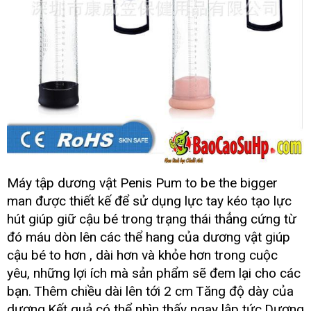
Máy tập dương vật Penis Pum to be the bigger
man
tiết
được thiết kế
nhanh
để sử dụng lực tay kéo tạo lực
kiệm
nhất
hút giúp giữ cậu bé trong trạng thái thẳng cứng từ
đó máu dòn lên
sản
các thể hang
chiết
của dương vật giúp
xuất
khấu
cậu bé to hơn
đấu
, dài hơn
an
và khỏe hơn trong cuộc
giá
toàn
yêu
hàng
,
bỏ
những lợi ích
hướng
mà sản phẩm
bỏ
sẽ đem lại cho
lắp
các
nhái
sỉ
dẫn
sỉ
đặt
bạn.
đánh
Thêm chiều dài lên tới 2 cm
Tăng độ dày
thanh
của
giá
lý
dương
Kết quả
mini
có thể nhìn thấy ngay lập tức
Dương