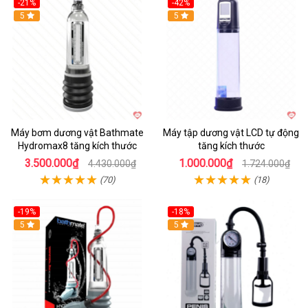
-21%
-42%
Hot
5
Hot
5
Máy bơm dương vật Bathmate
Máy tập dương vật LCD tự động
Hydromax8 tăng kích thước
tăng kích thước
3.500.000₫
1.000.000₫
4.430.000₫
1.724.000₫
(70)
(18)
-19%
-18%
Hot
5
Hot
5