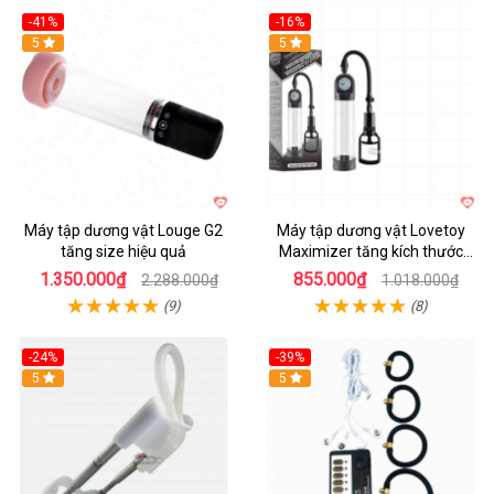
-41%
-16%
Hot
5
Hot
5
Máy tập dương vật Louge G2
Máy tập dương vật Lovetoy
tăng size hiệu quả
Maximizer tăng kích thước
nhanh
1.350.000₫
855.000₫
2.288.000₫
1.018.000₫
(9)
(8)
-24%
-39%
Hot
5
Hot
5