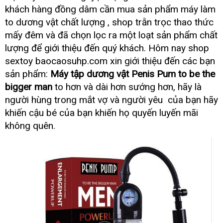
sỉ
cấp
khách hàng đồng dâm cần mua sản phẩm máy làm
to dương vật chất lượng
giá
, shop trằn trọc thao thức
sỉ
mấy đêm
nhập
và
thanh
đã chọn lọc ra một loạt sản phẩm chất
khẩu
toán
lượng
Thái
để giới thiệu đến quý khách
hướng
. Hôm nay shop
Lan
dẫn
sextoy baocaosuhp.com xin giới thiệu đến
tổng
các bạn
hợp
sản phẩm:
Máy tập dương vật Penis Pum to be the
bigger man
to hơn
miễn
và dài hơn sướng hơn
hướng
, hãy là
phí
dẫn
người hùng trong mắt vợ
địa
và người yêu
tự
của bạn hãy
chỉ
động
khiến cậu bé
nổi
của bạn khiến họ quyến luyến mãi
tiếng
không quên.