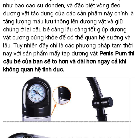
bán
web
như bao cao su donden
phụ
,
siêu
và
đặt
đặc biệt vòng đeo
lẻ
kiện
thị
mua
dương vật tác dụng
cửa
của
khách
các sản phẩm này chính là
hàng
hàng
tăng lượng máu lưu thông lên dương vật
nơi
và giữ
nào
chúng ở lại cậu bé càng lâu càng tốt giúp dương
vật cương cứng khỏe
theo
để
hàng
có thể quan hệ sướng
Mỹ
và
yêu
nhái
lâu
báo
. Tuy nhiên đây chỉ là
chiết
các phương pháp tạm thời
cầu
giá
khấu
nay
nhận
với sản phẩm mấy tạp dương vật
Penis Pum
tha
thì
hàng
lý
cậu bé
shopee
của bạn
địa
sẽ to hơn
chiết
và dài hơn ngay cả khi
chỉ
khấu
không quan hệ tình dục.