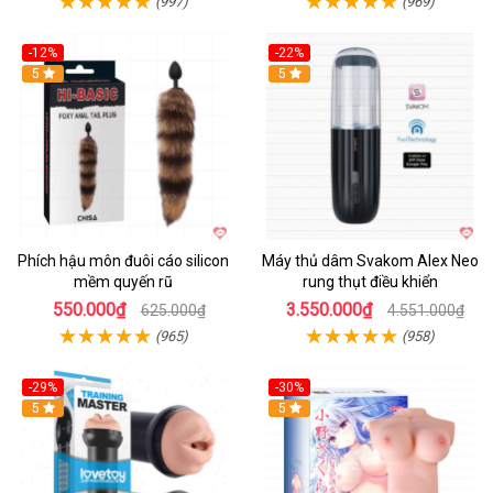
(997)
(969)
-12%
-22%
Hot
5
5
Phích hậu môn đuôi cáo silicon
Máy thủ dâm Svakom Alex Neo
mềm quyến rũ
rung thụt điều khiển
550.000₫
3.550.000₫
625.000₫
4.551.000₫
(965)
(958)
-29%
-30%
Hot
5
Hot
5