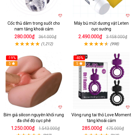
Cốc thủ dâm trong suốt cho
Máy bú mút dương vật Leten
nam tăng khoái cảm
cực sướng
280.000₫
2.490.000₫
364.000₫
3.458.000₫
(1,212)
(998)
-19%
-40%
Hot
5
5
Bím giả silicon nguyên khối rung
Vòng rung tai thỏ Love Moment
đa chế độ cực phê
tăng khoái cảm
1.250.000₫
285.000₫
1.543.000₫
475.000₫