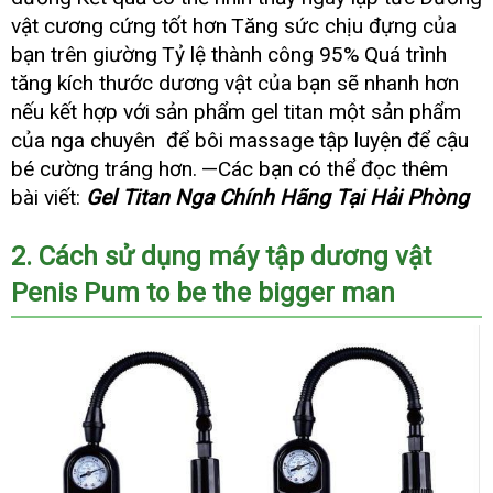
vật cương cứng tốt hơn
Tăng sức chịu đựng
phụ
của
kiện
bạn trên giường
Tỷ lệ thành công 95%
Quá trình
tăng kích thước dương vật
đặt
của bạn
xuất
sẽ nhanh hơn
khá
mua
khẩu
hàn
nếu kết hợp
hướng
với sản phẩm gel titan một sản phẩm
tiết
dẫn
ki
của nga chuyên
kiểm
để bôi massage tập luyện
thương
để cậu
tra
hiệu
bé cường tráng hơn.
—Các bạn
khách
có thể đọc thêm
hàng
bài viết:
Gel Titan Nga Chính Hãng Tại Hải Phòng
2
nổi
. Cách sử dụng máy tập dương vật
Penis Pum to be the bigger man
tiếng