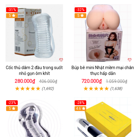
-31%
-32%
Hot
5
Hot
5
Cốc thủ dâm 2 đầu trong suốt
Búp bê mini Nhật mềm mại chân
nhỏ gọn ôm khít
thực hấp dẫn
280.000₫
720.000₫
406.000₫
1.059.000₫
(1,692)
(1,638)
-23%
-28%
Hot
5
Hot
4.6