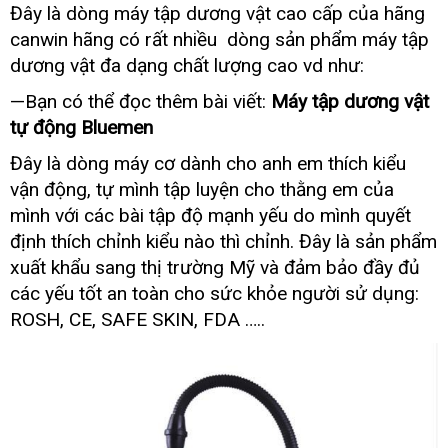
Đây là dòng máy tập dương vật cao cấp
Trung
của hãng
Quốc
canwin hãng có
chất
rất nhiều dòng sản phẩm máy tập
lượng
dương vật đa dạng chất lượng cao vd như:
—Bạn
có
có thể đọc thêm bài viết:
Máy tập dương vật
nên
tự động Bluemen
mua
Đây là dòng máy cơ dành cho anh em thích kiểu
vận động
tự
, tự mình tập luyện cho thằng em
Nhật
của
động
Bản
mình
xuất
với
thống
các bài tập độ mạnh yếu do mình quyết
xứ
kê
định thích chỉnh kiểu nào
dịch
thì chỉnh
rẻ
. Đây là sản phẩm
vụ
nhất
xuất khẩu sang thị trường Mỹ
bền
và đảm bảo đầy đủ
so
sá
các yếu tốt an toàn cho sức khỏe người sử dụng:
ROSH
link
, CE
khách
, SAFE SKIN
Thái
, FDA …..
web
hàng
Lan