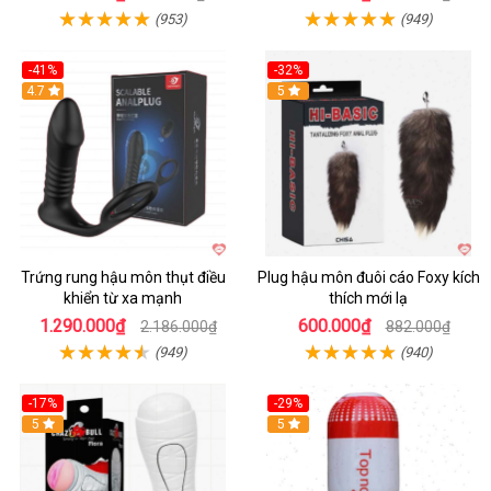
(953)
(949)
-41%
-32%
Hot
4.7
Hot
5
Trứng rung hậu môn thụt điều
Plug hậu môn đuôi cáo Foxy kích
khiển từ xa mạnh
thích mới lạ
1.290.000₫
600.000₫
2.186.000₫
882.000₫
(949)
(940)
-17%
-29%
5
5