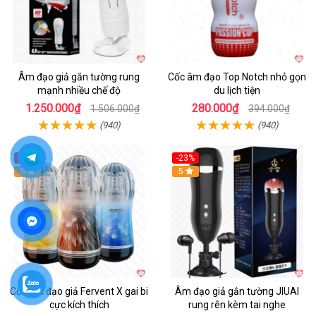
Âm đạo giả gắn tường rung
Cốc âm đạo Top Notch nhỏ gọn
mạnh nhiều chế độ
du lịch tiện
1.250.000₫
280.000₫
1.506.000₫
394.000₫
(940)
(940)
-13%
-23%
Hot
5
5
Cốc âm đạo giả Fervent X gai bi
Âm đạo giả gắn tường JIUAI
cực kích thích
rung rên kèm tai nghe