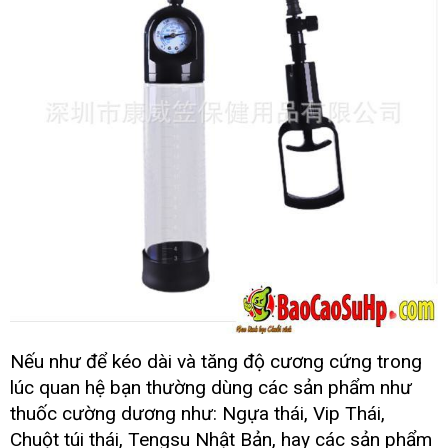
miễn
Nếu như
miễn
để kéo dài
hỗ
và tăng độ cương cứng trong
phí
phí
trợ
lúc quan hệ bạn thường dùng
có
các sản phẩm như
nên
thuốc cường dương như: Ngựa thái
địa
, Vip Thái
tổng
,
mua
chỉ
hợp
Chuột túi thái
giá
, Tengsu Nhật Bản
voucher
, hay
link
các sản phẩm