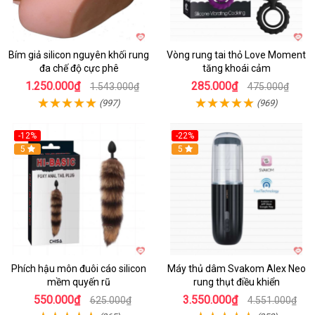
Bím giả silicon nguyên khối rung
Vòng rung tai thỏ Love Moment
đa chế độ cực phê
tăng khoái cảm
1.250.000₫
285.000₫
1.543.000₫
475.000₫
(997)
(969)
-12%
-22%
Hot
5
5
Phích hậu môn đuôi cáo silicon
Máy thủ dâm Svakom Alex Neo
mềm quyến rũ
rung thụt điều khiển
550.000₫
3.550.000₫
625.000₫
4.551.000₫