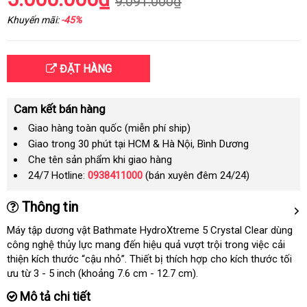
9.091.000₫
Khuyến mãi:
-45%
ĐẶT HÀNG
Cam kết bán hàng
Giao hàng toàn quốc (miễn phí ship)
Giao trong 30 phút tại HCM & Hà Nội, Bình Dương
Che tên sản phẩm khi giao hàng
24/7 Hotline:
0938411000
(bán xuyên đêm 24/24)
Thông tin
Máy tập dương vật Bathmate HydroXtreme 5 Crystal Clear dùng
công nghệ thủy lực mang đến hiệu quả vượt trội trong việc cải
thiện kích thước “cậu nhỏ”
Đài
. Thiết bị thích hợp cho kích thước tối
ưu từ 3 - 5 inch (khoảng 7.6 cm - 12.7 cm).
Loan
Mô tả chi tiết