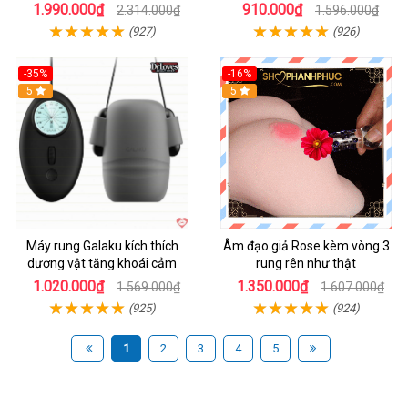
1.990.000₫
910.000₫
2.314.000₫
1.596.000₫
(927)
(926)
-35%
-16%
Hot
5
5
Máy rung Galaku kích thích
Âm đạo giả Rose kèm vòng 3
dương vật tăng khoái cảm
rung rên như thật
1.020.000₫
1.350.000₫
1.569.000₫
1.607.000₫
(925)
(924)
1
2
3
4
5