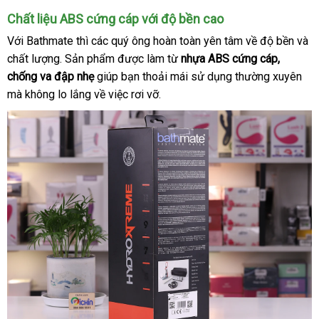
nên
Chất liệu ABS cứng cáp
giá
với độ bền cao
mua
sỉ
Với Bathmate
tự
thì
khách
các quý ông hoàn toàn yên tâm về độ bền
chợ
và
chất lượng
chính
. Sản phẩm
động
hàng
địa
được làm từ
nhựa ABS cứng cáp
thảo
,
chống va đập nhẹ
hãng
giúp bạn thoải mái sử dụng thường xuyên
chỉ
luận
địa
mà không lo lắng về việc rơi vỡ.
chỉ