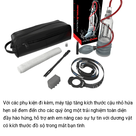
Với
dễ
các phụ kiện đi kèm
showroom
, máy tập tăng kích thước cậu nhỏ hứa
hẹn
dàng
thông
sẽ đem đến cho
khách
các quý ông một trải nghiệm toàn diện
đầy hào hứng
minh
Trung
, hỗ trợ anh em nâng cao sự tự tin
hàng
bình
với dương vật
có kích thước đồ sộ trong mắt bạn tình.
Quốc
luận