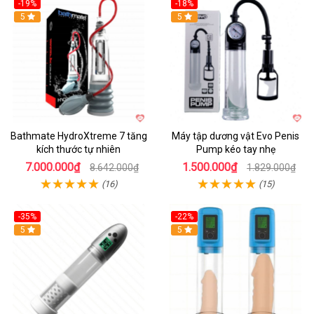
-19%
-18%
Hot
5
Hot
5
Bathmate HydroXtreme 7 tăng
Máy tập dương vật Evo Penis
kích thước tự nhiên
Pump kéo tay nhẹ
7.000.000₫
1.500.000₫
8.642.000₫
1.829.000₫
(16)
(15)
-35%
-22%
Hot
5
Hot
5