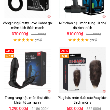
Vòng rung Pretty Love Cobra gai
Nút chặn hậu môn rung 10 chế
mềm kích thích mạnh
độ kích thích
370.000₫
810.000₫
536.000₫
953.000₫
(953)
(949)
-41%
-32%
Hot
4.7
Hot
5
Trứng rung hậu môn thụt điều
Plug hậu môn đuôi cáo Foxy kích
khiển từ xa mạnh
thích mới lạ
1.290.000₫
600.000₫
2.186.000₫
882.000₫