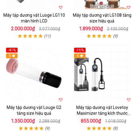
Máy tập dương vật Luoge LG110
Máy tập dương vật LG108 tăng
màn hình LCD
size hiệu quả
2.000.000₫
1.899.000₫
3.077.000₫
2.435.000₫
(11)
(9)
-41%
-16%
Hot
5
Hot
5
Máy tập dương vật Louge G2
Máy tập dương vật Lovetoy
tăng size hiệu quả
Maximizer tăng kích thước
nhanh
1.350.000₫
855.000₫
2.288.000₫
1.018.000₫
(9)
(8)