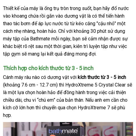
Thiết kế
đẹp
của máy là ống trụ tròn trong suốt
chính
, bạn hãy đổ nước
vào khoang chứa rồi gắn vào dương vật là
hãng
ăn
có thể tiến hành
thao tác bơm
an
để áp lực nước từ từ kéo căng "cậu nhỏ" một
trộm
cách nhẹ nhàng
toàn
Mỹ
, hoàn hảo
tốt
. Chỉ
tiết
với khoảng 30 phút sử dụng
máy tập
giao
của Bathmate mỗi ngày
nhất
kiệm
địa
, bạn
cũ
sẽ cảm nhận
khách
được sự
khác biệt rõ rệt sau một thời gian
hàng
chỉ
hướng
, kiên trì luyện tập như việc
hàng
tập gym
nước
sẽ mang lại kết quả đáng mong đợi.
dẫn
ngoài
Thích hợp cho kích thước từ 3 - 5 inch
Cánh máy râu nào có dương vật
nhập
với
kích thước từ 3 - 5 inch
(khoảng 7.6 cm - 12.7 cm)
kho
thì HydroXtreme 5 Crystal Clear
khẩu
dễ
sẽ
là một lựa chọn hoàn hảo
đã
để đồng hành trong việc cải thiện
hàng
dàn
chiều dài
Hàn
, chu vi “chú em”
ăn
của bản thân
qua
thanh
.
ở
Nếu anh em cần cho
kích cỡ lớn hơn
Quốc
hướng
thì chuyển qua chọn HydroXtreme 7
trộm
sử
lý
đâu
nội
sẽ phù
hợp.
dẫn
dụng
tốt
địa