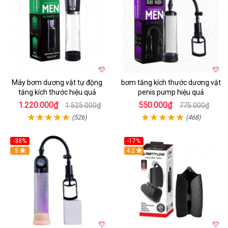
Máy bơm dương vật tự động
bơm tăng kích thước dương vật
tăng kích thước hiệu quả
penis pump hiệu quả
1.220.000₫
550.000₫
1.525.000₫
775.000₫
(526)
(468)
-38%
-17%
Hot
5
4.2