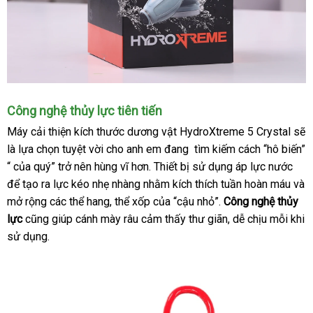
Công nghệ thủy lực tiên tiến
Máy cải thiện kích thước dương vật HydroXtreme 5 Crystal
xuấ
sẽ
là lựa chọn tuyệt vời cho anh em đang tìm kiếm cách “hô biến”
khẩ
“
phân
của quý” trở nên hùng vĩ hơn
sửa
. Thiết bị sử dụng áp lực nước
xuấ
để tạo ra lực kéo nhẹ nhàng
phối
khuyến
nhằm kích thích tuần hoàn máu
chữa
xứ
an
và
mở rộng
voucher
các thể hang
vận
, thể xốp
mãi
bỏ
của “cậu nhỏ”
phản
.
Công nghệ thủy
toà
lực
amazon
cũng giúp cánh mày râu cảm thấy thư giãn
chuyển
sỉ
hồi
ở
, dễ chịu mỗi khi
sử dụng.
đâu
tốt