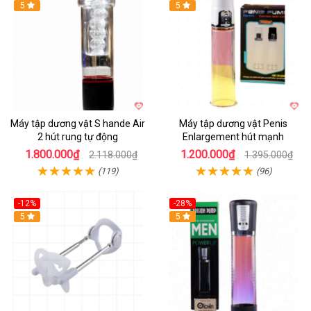
Hot
5
Hot
5
Máy tập dương vật S hande Air
Máy tập dương vật Penis
2 hút rung tự động
Enlargement hút mạnh
1.800.000₫
1.200.000₫
2.118.000₫
1.395.000₫
(119)
(96)
-12%
-28%
Hot
5
Hot
5