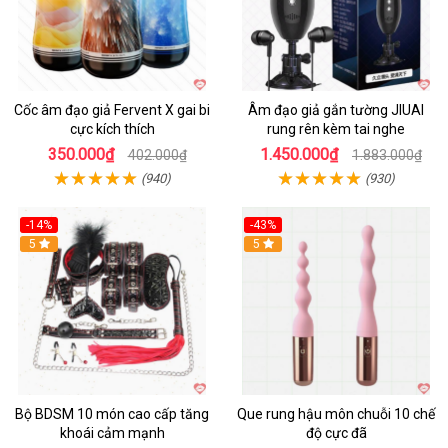
Cốc âm đạo giả Fervent X gai bi
Âm đạo giả gắn tường JIUAI
cực kích thích
rung rên kèm tai nghe
350.000₫
1.450.000₫
402.000₫
1.883.000₫
(940)
(930)
-14%
-43%
Hot
5
5
Bộ BDSM 10 món cao cấp tăng
Que rung hậu môn chuỗi 10 chế
khoái cảm mạnh
độ cực đã