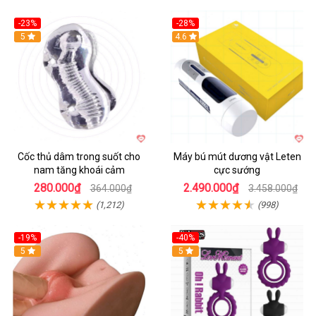
-23%
-28%
Hot
5
Hot
4.6
Cốc thủ dâm trong suốt cho
Máy bú mút dương vật Leten
nam tăng khoái cảm
cực sướng
280.000₫
2.490.000₫
364.000₫
3.458.000₫
(1,212)
(998)
-19%
-40%
Hot
5
5