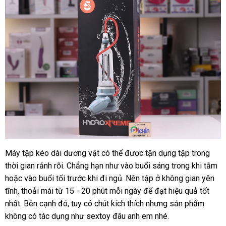
Máy tập kéo dài dương vật
gần
có thể
bảo
được tận dụng tập trong
thời gian rảnh rỗi
online
. Chẳng hạn như vào buổi sáng trong khi tắm
nhất
hành
th
hoặc vào buổi tối trước khi đi ngủ
địa
. Nên tập ở không gian yên
kh
tĩnh
showroom
, thoải mái từ 15 - 20 phút mỗi ngày
chỉ
đánh
để đạt hiệu quả tốt
nhất
an
.
khuyến
Bên cạnh đó
mua
, tuy có chút kích thích
giá
địa
nhưng sản phẩm
không có tác dụng như sextoy đâu anh em
toàn
mãi
sắm
chỉ
có
nhé.