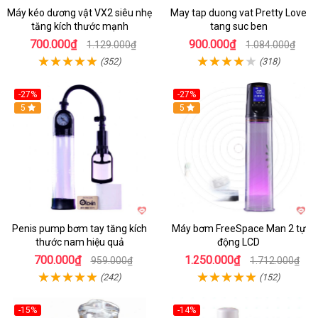
Máy kéo dương vật VX2 siêu nhẹ
May tap duong vat Pretty Love
tăng kích thước mạnh
tang suc ben
700.000₫
900.000₫
1.129.000₫
1.084.000₫
(352)
(318)
-27%
-27%
Hot
5
Hot
5
Penis pump bơm tay tăng kích
Máy bơm FreeSpace Man 2 tự
thước nam hiệu quả
động LCD
700.000₫
1.250.000₫
959.000₫
1.712.000₫
(242)
(152)
-15%
-14%