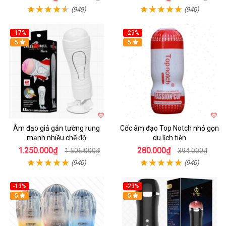
(949)
(940)
-17%
-29%
5
5
Âm đạo giả gắn tường rung
Cốc âm đạo Top Notch nhỏ gọn
mạnh nhiều chế độ
du lịch tiện
1.250.000₫
280.000₫
1.506.000₫
394.000₫
(940)
(940)
-13%
-23%
Hot
5
5