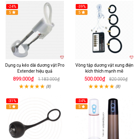
-24%
-39%
Hot
5
Hot
5
Dụng cụ kéo dài dương vật Pro
Vòng tập dương vật xung điện
Extender hiệu quả
kích thích mạnh mẽ
899.000₫
500.000₫
1.183.000₫
820.000₫
(8)
(8)
-31%
-34%
Hot
5
Hot
5