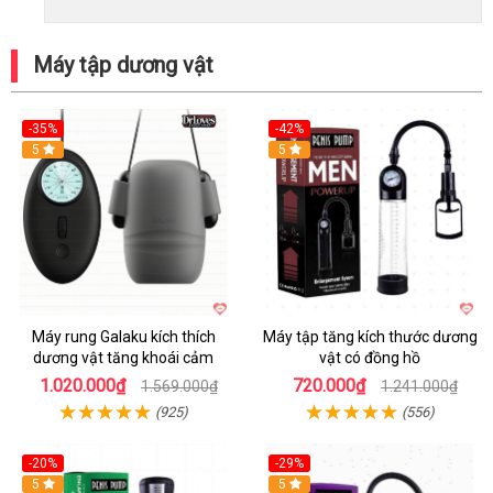
Máy tập dương vật
-35%
-42%
Hot
5
5
Máy rung Galaku kích thích
Máy tập tăng kích thước dương
dương vật tăng khoái cảm
vật có đồng hồ
1.020.000₫
720.000₫
1.569.000₫
1.241.000₫
(925)
(556)
-20%
-29%
5
5