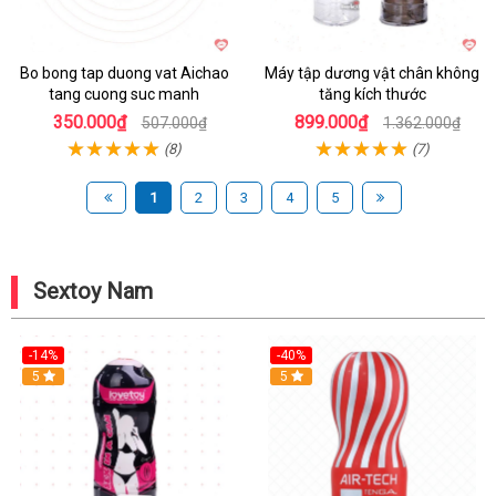
Bo bong tap duong vat Aichao
Máy tập dương vật chân không
tang cuong suc manh
tăng kích thước
350.000₫
899.000₫
507.000₫
1.362.000₫
(8)
(7)
1
2
3
4
5
Sextoy Nam
-14%
-40%
Hot
5
Hot
5