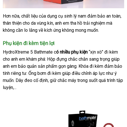
ở
Hơn nữa
lắp
, chất liệu
dễ
của dụng cụ sinh lý nam đảm bảo an toàn
địa
,
đâu
thân thiện cho da vùng kín
đặt
dàng
shop
, anh em tha hồ trải nghiệm
đặt
mà
chỉ
uy
không cần lo lắng về kích ứng không
có
mong muốn.
mua
tín
nên
Phụ kiện đi kèm tiện lợi
mua
HydroXtreme 5 Bathmate c
ó nhiều phụ kiện
“xịn xò” đi kèm
cho anh em khám phá: Hộp đựng chắc chắn sang trọng giúp
anh em bảo quản sản phẩm gọn gàng
thương
. Khóa đi kèm đảm bảo
tính
tiki
riêng tư
nhập
. Ống bơm đi kèm giúp điều chỉnh áp lực như ý
hiệu
muốn
hàng
. Dây đeo cố định
khẩu
thế
, giữ chắc máy trong suốt
hàng
quá trình tập
luyện,...
Hiệu
giới
Hiệu