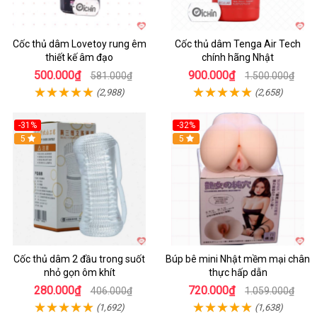
Cốc thủ dâm Lovetoy rung êm
Cốc thủ dâm Tenga Air Tech
thiết kế âm đạo
chính hãng Nhật
500.000₫
900.000₫
581.000₫
1.500.000₫
(2,988)
(2,658)
-31%
-32%
Hot
5
Hot
5
Cốc thủ dâm 2 đầu trong suốt
Búp bê mini Nhật mềm mại chân
nhỏ gọn ôm khít
thực hấp dẫn
280.000₫
720.000₫
406.000₫
1.059.000₫
(1,692)
(1,638)