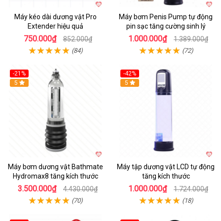
Máy kéo dài dương vật Pro
Máy bơm Penis Pump tự động
Extender hiệu quả
pin sạc tăng cường sinh lý
750.000₫
1.000.000₫
852.000₫
1.389.000₫
(84)
(72)
-21%
-42%
Hot
5
Hot
5
Máy bơm dương vật Bathmate
Máy tập dương vật LCD tự động
Hydromax8 tăng kích thước
tăng kích thước
3.500.000₫
1.000.000₫
4.430.000₫
1.724.000₫
(70)
(18)