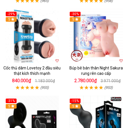
(965)
(958)
-29%
-30%
Hot
5
Hot
5
Cốc thủ dâm Lovetoy 2 đầu siêu
Búp bê bán thân Night Sakura
thật kích thích mạnh
rung rên cao cấp
840.000₫
2.780.000₫
1.183.000₫
3.971.000₫
(955)
(953)
-31%
-15%
5
Hot
5