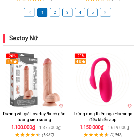
1
2
3
4
5
Sextoy Nữ
-20%
-29%
Hot
4.7
Hot
4.8
Dương vật giả Lovetoy 9inch gắn
Trứng rung thiên nga Flamingo
tường siêu sướng
điều khiển app
1.100.000₫
1.150.000₫
1.375.000₫
1.619.000₫
(1,967)
(1,962)