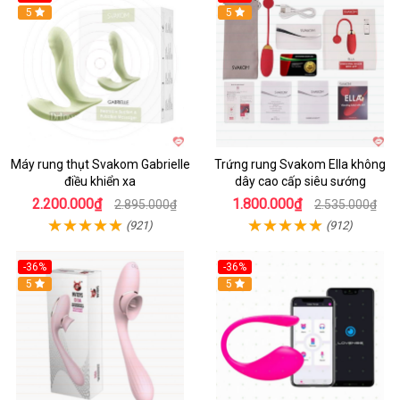
Hot
5
5
Máy rung thụt Svakom Gabrielle
Trứng rung Svakom Ella không
điều khiển xa
dây cao cấp siêu sướng
2.200.000₫
1.800.000₫
2.895.000₫
2.535.000₫
(921)
(912)
-36%
-36%
5
Hot
5