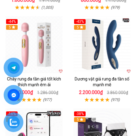
1.800.000₫
860.000₫
1.914.000₫
1.410.000₫
(1,005)
(979)
-44%
-43%
Hot
5
Hot
5
Chày rung đa tần giá tốt kích
Dương vật giả rung đa tần số
thích mạnh êm ái
mạnh mẽ
720.000₫
2.200.000₫
1.286.000₫
3.860.000₫
(977)
(975)
-16%
-38%
Hot
5
Hot
5