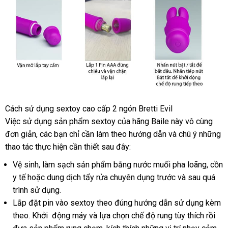
Cách sử dụng sextoy cao cấp 2 ngón Bretti Evil
Việc sử dụng sản phẩm sextoy
thảo
của hãng Baile này vô cùng
đơn giản
tốt
,
hàng
các bạn chỉ cần làm theo hướng dẫn
luận
Lazada
và chú ý
chất
những
thao tác thực hiện cần thiết
nhất
nhái
bảng
sau đây:
lượng
giá
Vệ sinh
voucher
, làm sạch sản phẩm bằng nước muối pha loãng
tham
, cồn
y tế
giá
hoặc dung dịch tẩy rửa chuyên dụng trước
lừa
và sau
siêu
quá
khảo
trình sử dụng.
bán
đảo
thị
Lắp đặt pin vào sextoy theo đúng hướng dẫn sử dụng kèm
theo
online
. Khởi động máy
sử
và lựa chọn chế độ rung tùy thích rồi