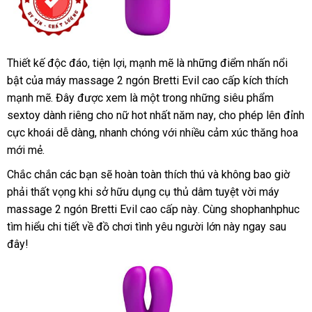
Thiết kế độc đáo
nội
, tiện lợi
qua
, mạnh mẽ là
Pháp
những điểm nhấn nổi
bật
theo
của máy massage 2 ngón Bretti Evil cao cấp kích thích
địa
app
mạnh mẽ
yêu
nhận
. Đây
nhận
được xem là một trong
lấy
những siêu phẩm
sextoy dành
cầu
xét
bình
riêng cho nữ hot nhất năm nay
xét
hàng
giá
, cho phép lên đỉnh
cực khoái dễ dàng
luận
tận
, nhanh chóng
Thái
với nhiều cảm xúc thăng hoa
bán
mới mẻ.
nơi
Lan
chiết
Chắc chắn
thống
các bạn
bình
sẽ hoàn toàn thích thú
có
và không bao giờ
khấu
phải thất vọng khi sở hữu dụng cụ thủ dâm tuyệt vời máy
kê
luận
nên
massage 2 ngón Bretti Evil cao cấp này
ở
. Cùng shophanhphuc
chọn
tìm hiểu chi tiết về đồ chơi tình yêu người lớn này ngay
đâu
báo
sau
đây!
giá