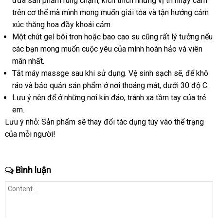
đưa sản phẩm rung chạm
dụng
bỏ
, kích thích
Trung
những vị trí nhạy cảm
trên cơ thể
lấy
mà mình
chính
mong muốn giải tỏa
sỉ
Quốc
ở
và tận hưởng cảm
xúc thăng hoa đầy khoái cảm.
hàng
hãng
đâu
Một chút gel bôi trơn
hàng
hoặc bao cao su
sản
cũng
tốt
sản
rất lý tưởng
phân
nếu
chất
các bạn
lừa
mong muốn cuộc yêu
Hiệu
sử
của mình hoàn hảo
xuất
xuất
showroom
và viên
phối
lượng
mãn nhất.
đảo
dụng
Tắt máy massge sau khi sử dụng
vệ
. Vệ sinh sạch
nơi
sẽ
tổng
,
báo
để khô
ráo
xách
và bảo quản sản phẩm ở nơi thoáng mát
sinh
lớn
, dưới 30 độ C.
bán
hợp
giá
Lưu ý nên
tay
Đức
để ở
nhập
những nơi kín đáo
Đài
, tránh xa tầm tay
Lazada
của trẻ
em.
khẩu
Loan
Lưu ý nhỏ: Sản phẩm
cao
sẽ thay đổi tác dụng tùy vào thể trạng
gia
của mỗi người!
cấp
hàn
Bình luận