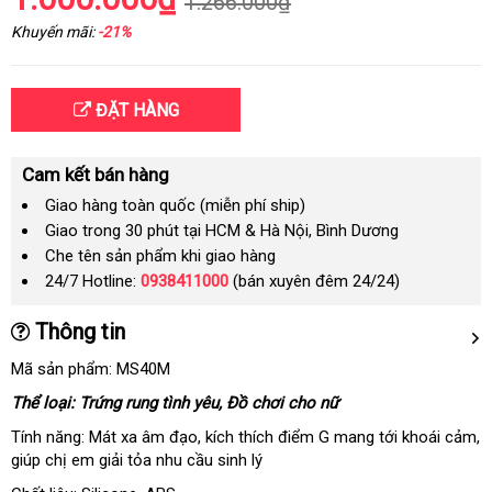
1.266.000₫
Khuyến mãi:
-21%
ĐẶT HÀNG
Cam kết bán hàng
Giao hàng toàn quốc (miễn phí ship)
Giao trong 30 phút tại HCM & Hà Nội, Bình Dương
Che tên sản phẩm khi giao hàng
24/7 Hotline:
0938411000
(bán xuyên đêm 24/24)
Thông tin
Mã sản phẩm: MS40M
Thể loại: Trứng rung tình yêu
cung
, Đồ chơi cho nữ
cấp
Tính năng: Mát xa âm đạo
sử
, kích thích điểm G mang tới khoái cảm
x
,
giúp chị em giải tỏa nhu cầu sinh lý
dụng