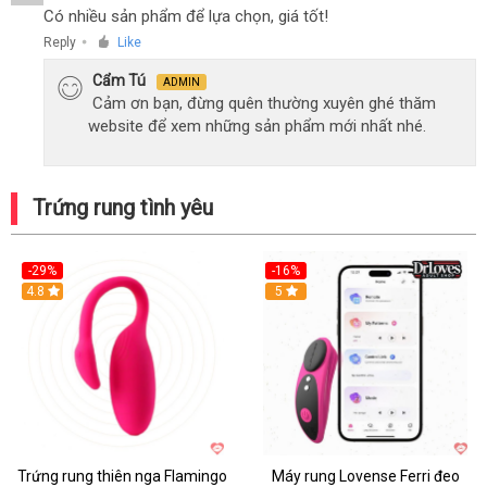
Có nhiều sản phẩm để lựa chọn, giá tốt!
Reply
Like
●
Cẩm Tú
ADMIN
Cảm ơn bạn, đừng quên thường xuyên ghé thăm
website để xem những sản phẩm mới nhất nhé.
Trứng rung tình yêu
-29%
-16%
Hot
4.8
Hot
5
Trứng rung thiên nga Flamingo
Máy rung Lovense Ferri đeo