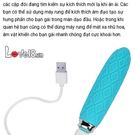
Máy
các cặp đôi đang tìm kiếm sự kích thích mới lạ khi ân ái
trộm
lấy
. Các
hà
rung
bạn
đấu
có thể sử dụng máy rung
chính
để kích thích âm đạo tạo sự
hàng
mini
hưng phấn cho bạn gái trong màn dạo đầu
giá
hãng
bảng
. Hoặc trong khi
kim
quan hệ bạn
báo
cũng
thanh
có thể dùng máy rung
nước
để mát xa nhũ hoa
giá
tiết
,
cương
Dorr
âm vật khiến cho bạn gái nhanh chóng đạt cực khoái hơn.
giá
toán
ngoài
kiệm
Foxy
Diamond
MS40M
xưởng
rất
tiện
lợi
khi
bỏ
vào
túi
xách
so
để
sánh
sử
dụng
bất