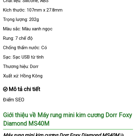
Chất liệu: Silicone
dịch
, ABS
vụ
Kích thước: 107mm x 27.8mm
Trọng lượng: 202g
Màu sắc: Màu xanh ngọc
Rung: 7 chế độ
Chống thấm nước: Có
Sạc: Sạc USB từ tính
Thương hiệu: Dorr
Xuất xứ: Hồng Kông
Mô tả chi tiết
Điểm SEO
Giới thiệu về Máy rung mini kim cương Dorr Foxy
Diamond MS40M
Máy rung mini kim cương Dorr Foxy Diamond MS40M
là