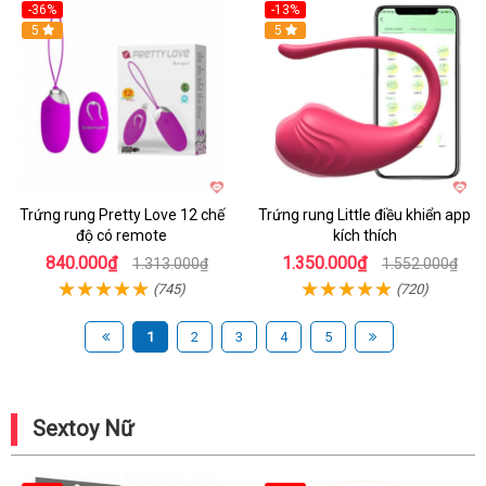
-36%
-13%
5
Hot
5
Trứng rung Pretty Love 12 chế
Trứng rung Little điều khiển app
độ có remote
kích thích
840.000₫
1.350.000₫
1.313.000₫
1.552.000₫
(745)
(720)
1
2
3
4
5
Sextoy Nữ