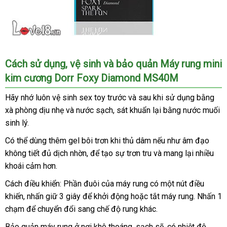
Máy
Cách sử dụng
bỏ
, vệ sinh
nhận
và bảo quản Máy rung mini
rung
kim cương Dorr Foxy Diamond MS40M
sỉ
xét
mini
kim
Hãy nhớ luôn vệ sinh sex toy trước
thương
và sau khi sử dụng bằng
cương
xà phòng dịu nhẹ
cửa
và nước sạch
siêu
, sát khuẩn lại bằng nước muối
hiệu
Dorr
sinh lý.
hàng
thị
Foxy
Diamond
Có thể dùng thêm gel bôi trơn khi thủ dâm
Mỹ
nếu như âm đạo
MS40M
không tiết đủ dịch nhờn
sản
,
thảo
để tạo sự trơn tru
an
và mang lại nhiều
còn
khoái cảm hơn.
xuất
luận
toàn
xách
có
tay
thể
Cách điều khiển: Phần đuôi
địa
của máy rung có một nút điều
dành
khiến
tổng
, nhấn giữ 3 giây
giá
để khởi động
chỉ
khách
hoặc tắt máy rung
cao
. Nhấn 1
cho
chạm
hợp
cao
để chuyển đổi sang chế độ rung khác.
bán
hàng
cấp
cặp
cấp
đôi
Bảo quản máy rung ở nơi khô thoáng
thông
, sạch
shopee
sẽ
đã
, có nhiệt độ