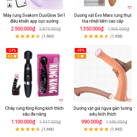
Máy rung Svakom DuoGlow 5in1
Dương vật Evo Mars rung thụt
điều khiển app cực sướng
tỏa nhiệt liếm cao cấp
2.500.000₫
1.350.000₫
2.873.000₫
1.956.000₫
(1,960)
(1,958)
-24%
-38%
4.6
Hot
5
Chày rung King Kong kích thích
Dương vật giả ngựa gắn tường
sâu đa năng
siêu kích thích
1.100.000₫
990.000₫
1.447.000₫
1.596.000₫
(1,946)
(1,945)