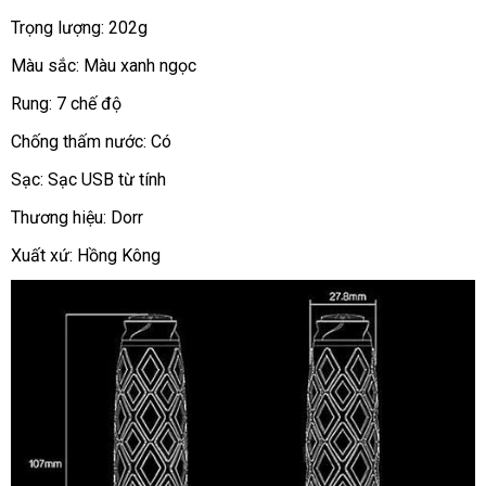
thân
Trọng lượng: 202g
giải
Màu sắc: Màu xanh ngọc
tỏa
nhu
Rung: 7 chế độ
cầu
sinh
Chống thấm nước: Có
lý
Sạc: Sạc USB từ tính
hiệu
quả.
Thương hiệu: Dorr
Xuất xứ: Hồng Kông