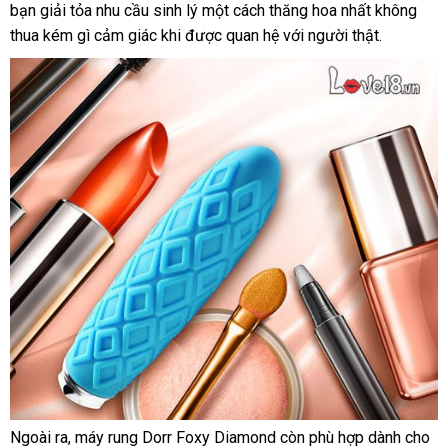
bạn giải tỏa nhu cầu sinh lý một cách thăng hoa nhất không
đâu
trợ
hiệu
cương
Dorr
thua kém gì cảm giác khi
mini
được quan hệ
giá
với người thật.
Foxy
rẻ
Diamond
MS40M
có
động
cơ
rung
mạnh
mẽ
7
chế
độ
khác
nhau.
Ngoài ra
ăn
, máy rung Dorr Foxy Diamond còn phù hợp dành cho
lấ