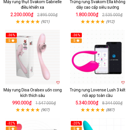
Máy rung thụt Svakom Gabrielle
Trứng rung Svakom Ella không
điều khiển xa
dây cao cấp siêu sướng
2.200.000₫
1.800.000₫
2.895.000₫
2.535.000₫
(921)
(912)
-36%
-36%
5
Hot
5
Máy rung Disa Oralsex uốn cong
Trứng rung Lovense Lush 3 kết
kích thích sâu
nối app toàn cầu
990.000₫
5.340.000₫
1.547.000₫
8.344.000₫
(907)
(887)
-32%
-20%
5
5