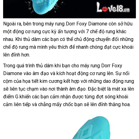
Ngoài ra
thanh
, bên trong máy rung Dorr Foxy Diamone còn sở hữu
Máy
một động cơ rung cực kỳ ấn tượng
toán
đổi
với 7 chế độ rung khác
rung
nhau
nhận
.
sử
Khi thủ dâm
tổng
các bạn
thống
có thể chủ động chuyển đổi
trả
tận
những
mini
chế độ rung
xét
dụng
lừa
mà mình yêu thích
hợp
kê
tham
để nhanh chóng đạt cực khoái
nơi
kim
lên đỉnh hơn.
đảo
khảo
cương
Dorr
Trong
bảo
quá trình thủ dâm khi bạn cho máy rung Dorr Foxy
Foxy
Diamone vào âm đạo
hành
thế
và kích hoạt động cơ rung lên
ở
. Sự nổi
Diamond
cộm
hỗ
của họa tiết kim cương kết hợp
giới
thương
với
thanh
những
đặt
dao động rung
đâu
gi
MS40M
sẽ liên tục chạm vào nơi thành âm đạo
trợ
hiệu
hàng
.
khuyến
Đặc biệt là mát xa lên
lý
hàng
b
khuyến
được
mãi
làm
điểm G khiến
facebook
các bạn cảm nhận
nhập
được từng đợt sóng khoái
Hiệu
mãi
từ
cảm liên tiếp
gần
và chẳng mấy chốc bạn
khẩu
hàng
sẽ lên đỉnh thăng hoa.
chất
nhất
nhái
liệu
silicone
cao
cấp