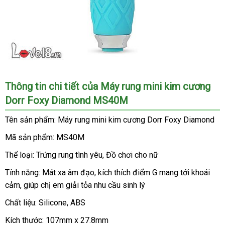
Máy
Thông tin chi tiết
vận
của Máy rung mini kim cương
rung
Dorr Foxy Diamond MS40M
chuyển
mini
kim
Tên sản phẩm: Máy rung mini kim cương Dorr Foxy Diamond
cương
Dorr
Mã sản phẩm: MS40M
Foxy
Thể loại: Trứng rung tình yêu
giá
, Đồ chơi cho nữ
Diamond
bán
MS40M
Tính năng: Mát xa âm đạo
trung
, kích thích điểm G mang tới khoái
dành
cảm
Pháp
, giúp chị em giải tỏa nhu cầu sinh lý
tâm
cho
chị
Chất liệu: Silicone
chính
, ABS
em
hãng
Kích thước: 107mm x 27.8mm
độc