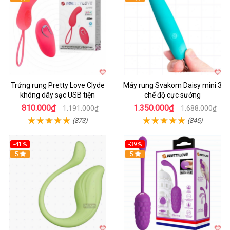
Trứng rung Pretty Love Clyde
Máy rung Svakom Daisy mini 3
không dây sạc USB tiện
chế độ cực sướng
810.000₫
1.350.000₫
1.191.000₫
1.688.000₫
(873)
(845)
-41%
-39%
Hot
5
Hot
5