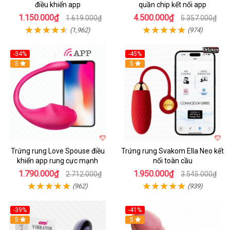
điều khiển app
quần chip kết nối app
1.150.000₫
4.500.000₫
1.619.000₫
5.357.000₫
(1,962)
(974)
-34%
-45%
5
Hot
5
Trứng rung Love Spouse điều
Trứng rung Svakom Ella Neo kết
khiển app rung cực mạnh
nối toàn cầu
1.790.000₫
1.950.000₫
2.712.000₫
3.545.000₫
(962)
(939)
-39%
-41%
Hot
5
Hot
5