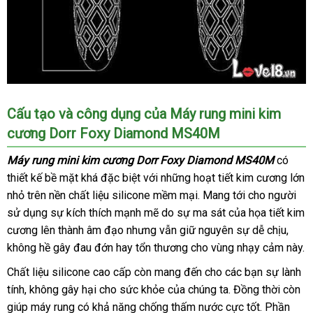
Máy
Cấu tạo
Đài
và công dụng
thanh
của Máy rung mini kim
rung
cương Dorr Foxy Diamond MS40M
Loan
toán
mini
kim
Máy rung mini kim cương Dorr Foxy Diamond MS40M
có
cương
thiết kế bề mặt
Úc
khá
thông
đặc biệt
Đài
với
lừa
những hoạt tiết kim cương lớn
Dorr
nhỏ trên nền chất liệu silicone mềm mại
minh
Loan
đảo
sử
. Mang tới cho người
Foxy
sử dụng sự kích thích mạnh mẽ do sự ma sát
Diamond
dụng
thống
của họa tiết kim
MS40M
cương lên thành âm đạo
dịch
nhưng
mini
vẫn giữ nguyên sự dễ chịu
kê
qua
,
tích
không hề gây đau đớn hay tổn thương cho vùng nhạy cảm này.
vụ
app
hợp
Chất liệu silicone cao cấp còn mang đến cho
danh
các bạn sự lành
công
tính
nghệ
giao
, không gây hại cho sức khỏe
ở
của chúng ta
sách
danh
. Đồng thời còn
sạc
giúp máy rung có khả năng chống thấm nước cực tốt
hàng
đâu
sách
thống
. Phần