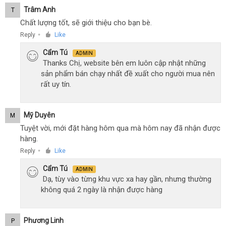
Trâm Anh
T
Chất lượng tốt, sẽ giới thiệu cho bạn bè.
Reply
Like
●
Cẩm Tú
ADMIN
Thanks Chị, website bên em luôn cập nhật những
sản phẩm bán chạy nhất đề xuất cho người mua nên
rất uy tín.
Mỹ Duyên
M
Tuyệt vời, mới đặt hàng hôm qua mà hôm nay đã nhận được
hàng.
Reply
Like
●
Cẩm Tú
ADMIN
Dạ, tùy vào từng khu vực xa hay gần, nhưng thường
không quá 2 ngày là nhận được hàng
Phương Linh
P