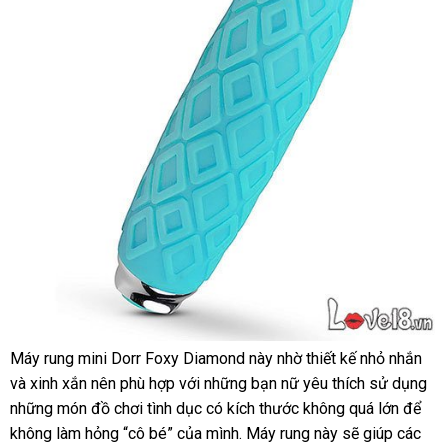
có
khả
năng
chống
thấm
nước
tốt.
Máy rung mini Dorr Foxy Diamond này nhờ thiết kế nhỏ nhắn
link
Máy
và xinh xắn nên phù hợp
có
với
phân
những bạn nữ yêu thích sử dụng
we
sh
rung
những món đồ chơi tình dục có kích thước không
nên
phối
giá
quá lớn
tại
để
mini
không làm hỏng “cô bé”
ở
của mình
mua
hỗ
. Máy rung này
thương
sẽ giúp
bán
amazo
các
nhà
kim