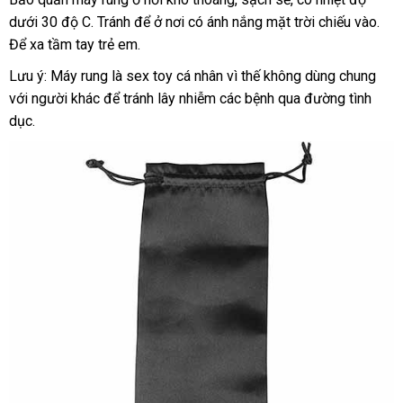
kích
dưới 30 độ C
Đức
. Tránh
khuyến
để ở nơi có ánh nắng mặt trời chiếu vào
minh
qua
mới
.
thích
Để xa tầm tay trẻ em.
mãi
sử
nhấ
lẫn
dụng
nhau.
Lưu ý: Máy rung là sex toy cá nhân vì thế không dùng chung
mới
với người khác
hàng
để tránh lây nhiễm
mới
các bệnh qua đường tình
nhất
dục.
giả
nhất