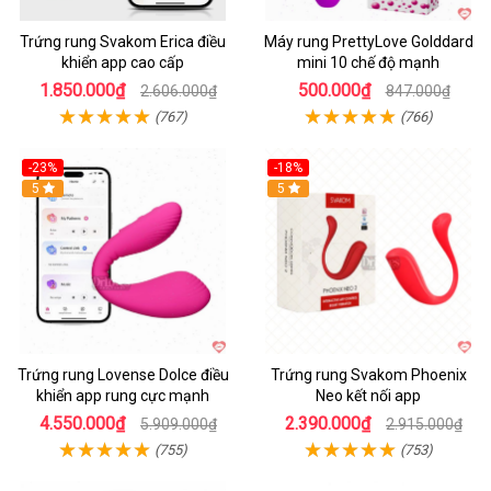
Trứng rung Svakom Erica điều
Máy rung PrettyLove Golddard
khiển app cao cấp
mini 10 chế độ mạnh
1.850.000₫
500.000₫
2.606.000₫
847.000₫
(767)
(766)
-23%
-18%
Hot
5
Hot
5
Trứng rung Lovense Dolce điều
Trứng rung Svakom Phoenix
khiển app rung cực mạnh
Neo kết nối app
4.550.000₫
2.390.000₫
5.909.000₫
2.915.000₫
(755)
(753)