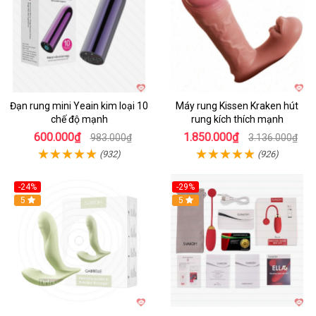
Đạn rung mini Yeain kim loại 10
Máy rung Kissen Kraken hút
chế độ mạnh
rung kích thích mạnh
600.000₫
1.850.000₫
983.000₫
3.136.000₫
(932)
(926)
-24%
-29%
Hot
5
5