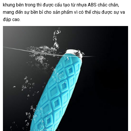
từ
khung bên trong
tốt
thì
miễn
được cấu tạo từ nhựa ABS chắc chắn
kê
Nhật
,
tính.
mang đến sự bền bỉ cho sản phẩm vì
nhất
phí
xuất
có thể chịu
giá
được sự va
Bản
đập cao.
xứ
rẻ