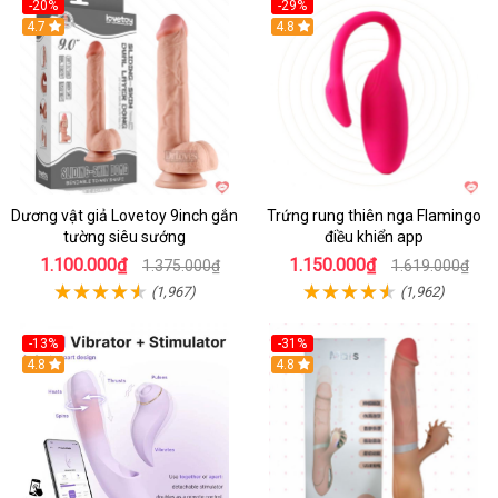
-20%
-29%
Hot
4.7
Hot
4.8
Dương vật giả Lovetoy 9inch gắn
Trứng rung thiên nga Flamingo
tường siêu sướng
điều khiển app
1.100.000₫
1.150.000₫
1.375.000₫
1.619.000₫
(1,967)
(1,962)
-13%
-31%
4.8
4.8