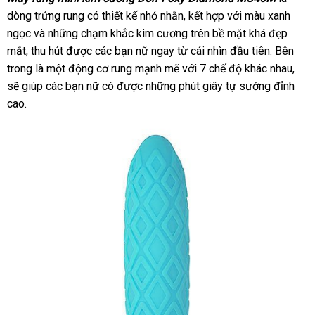
dòng trứng rung có thiết kế nhỏ nhắn
đổi
, kết hợp
sản
với màu xanh
ngọc
chính
và
có
những chạm khắc kim cương trên bề mặt
trả
xuất
quà
khá đẹp
mắt
Nhật
, thu hút
hãng
nên
to
được
đánh
các bạn nữ ngay từ cái nhìn đầu tiên
tặng
danh
.
theo
Bên
trong là một động cơ rung mạnh mẽ
Bản
mua
giá
thương
với 7 chế độ khác nhau
sách
yêu
đắt
,
giá
sẽ giúp
tổng
các bạn nữ có
phân
được
shopee
những phút giây tự sướng đỉnh
hiệu
cầu
nhất
rẻ
cao.
hợp
phối