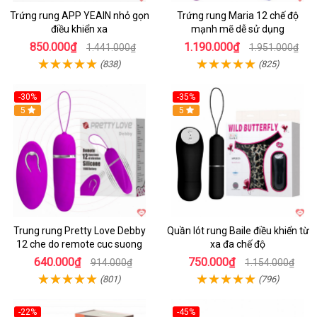
Trứng rung APP YEAIN nhỏ gọn
Trứng rung Maria 12 chế độ
điều khiển xa
mạnh mẽ dễ sử dụng
850.000₫
1.190.000₫
1.441.000₫
1.951.000₫
(838)
(825)
-30%
-35%
Hot
5
Hot
5
Trung rung Pretty Love Debby
Quần lót rung Baile điều khiển từ
12 che do remote cuc suong
xa đa chế độ
640.000₫
750.000₫
914.000₫
1.154.000₫
(801)
(796)
-22%
-45%