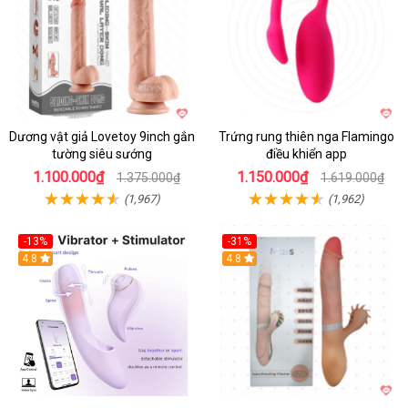
Dương vật giả Lovetoy 9inch gắn
Trứng rung thiên nga Flamingo
tường siêu sướng
điều khiển app
1.100.000₫
1.150.000₫
1.375.000₫
1.619.000₫
(1,967)
(1,962)
-13%
-31%
4.8
4.8