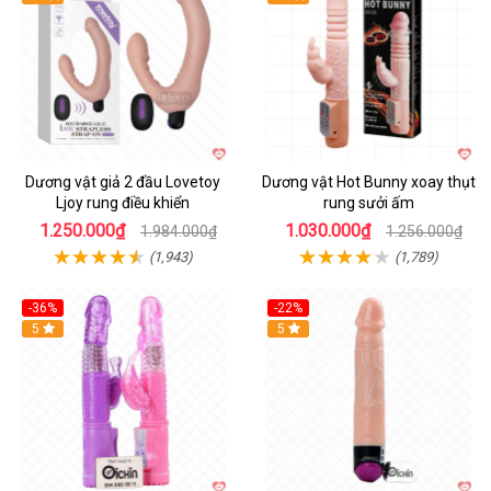
Dương vật giả 2 đầu Lovetoy
Dương vật Hot Bunny xoay thụt
Ljoy rung điều khiển
rung sưởi ấm
1.250.000₫
1.030.000₫
1.984.000₫
1.256.000₫
(1,943)
(1,789)
-36%
-22%
Hot
5
Hot
5