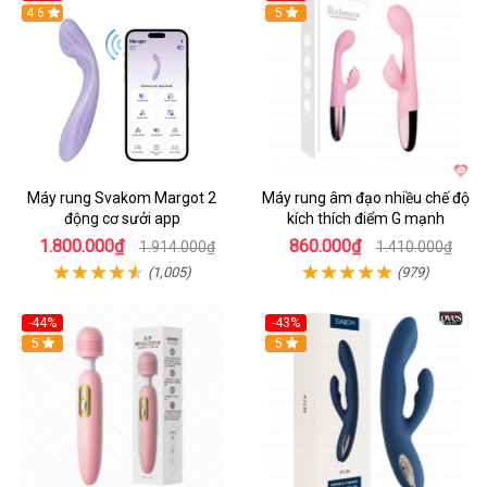
4.6
Hot
5
Máy rung Svakom Margot 2
Máy rung âm đạo nhiều chế độ
động cơ sưởi app
kích thích điểm G mạnh
1.800.000₫
860.000₫
1.914.000₫
1.410.000₫
(1,005)
(979)
-44%
-43%
Hot
5
Hot
5