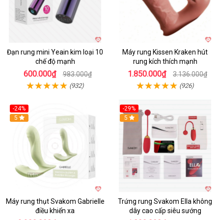
Đạn rung mini Yeain kim loại 10
Máy rung Kissen Kraken hút
chế độ mạnh
rung kích thích mạnh
600.000₫
1.850.000₫
983.000₫
3.136.000₫
(932)
(926)
-24%
-29%
Hot
5
5
Máy rung thụt Svakom Gabrielle
Trứng rung Svakom Ella không
điều khiển xa
dây cao cấp siêu sướng