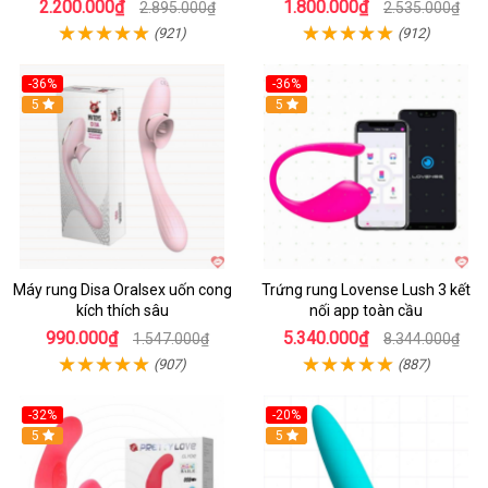
2.200.000₫
1.800.000₫
2.895.000₫
2.535.000₫
(921)
(912)
-36%
-36%
5
Hot
5
Máy rung Disa Oralsex uốn cong
Trứng rung Lovense Lush 3 kết
kích thích sâu
nối app toàn cầu
990.000₫
5.340.000₫
1.547.000₫
8.344.000₫
(907)
(887)
-32%
-20%
5
5