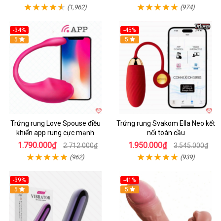
(1,962)
(974)
-34%
-45%
5
Hot
5
Trứng rung Love Spouse điều
Trứng rung Svakom Ella Neo kết
khiển app rung cực mạnh
nối toàn cầu
1.790.000₫
1.950.000₫
2.712.000₫
3.545.000₫
(962)
(939)
-39%
-41%
Hot
5
Hot
5