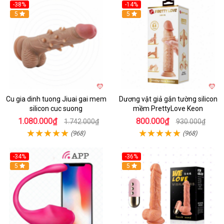
-38%
-14%
5
5
Cu gia dinh tuong Jiuai gai mem
Dương vật giả gắn tường silicon
silicon cuc suong
mềm PrettyLove Keon
1.080.000₫
800.000₫
1.742.000₫
930.000₫
(968)
(968)
-34%
-36%
5
5