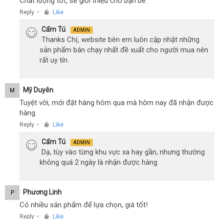
Chất lượng tốt, sẽ giới thiệu cho bạn bè.
Reply
Like
●
Cẩm Tú
ADMIN
Thanks Chị, website bên em luôn cập nhật những
sản phẩm bán chạy nhất đề xuất cho người mua nên
rất uy tín.
Mỹ Duyên
M
Tuyệt vời, mới đặt hàng hôm qua mà hôm nay đã nhận được
hàng.
Reply
Like
●
Cẩm Tú
ADMIN
Dạ, tùy vào từng khu vực xa hay gần, nhưng thường
không quá 2 ngày là nhận được hàng
Phương Linh
P
Có nhiều sản phẩm để lựa chọn, giá tốt!
Reply
Like
●