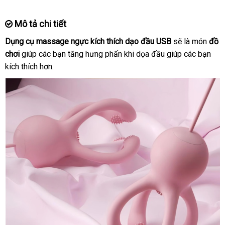
Mô tả chi tiết
Dụng cụ massage ngực kích thích dạo đầu USB
nhận
sẽ là món
đồ
chơi
giúp
danh
các bạn tăng hưng phấn khi dọa đầu giúp
xét
online
các bạn
kích thích hơn.
sách