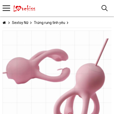
Sextoy Nữ
Trứng rung tình yêu