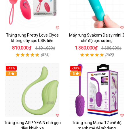
Trứng rung Pretty Love Clyde
Máy rung Svakom Daisy mini 3
không dây sạc USB tiện
chế độ cực sướng
810.000₫
1.350.000₫
1.191.000₫
1.688.000₫
(873)
(845)
-41%
-39%
Hot
5
Hot
5
Trứng rung APP YEAIN nhỏ gọn
Trứng rung Maria 12 chế độ
điều khiển xa
mạnh mẽ dễ sử dụng