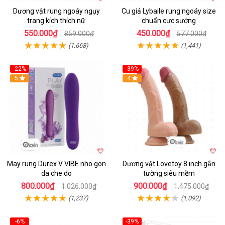
Dương vật rung ngoáy ngụy
Cu giả Lybaile rung ngoáy size
trang kích thích nữ
chuẩn cực sướng
550.000₫
450.000₫
859.000₫
577.000₫
(1,668)
(1,441)
-22%
-39%
Hot
5
Hot
4
May rung Durex V VIBE nho gon
Dương vật Lovetoy 8 inch gắn
da che do
tường siêu mềm
800.000₫
900.000₫
1.026.000₫
1.475.000₫
(1,237)
(1,092)
-6%
-39%