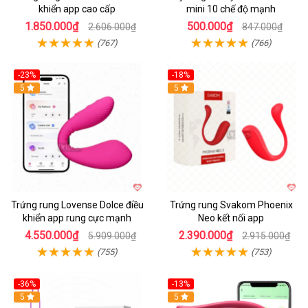
khiển app cao cấp
mini 10 chế độ mạnh
1.850.000₫
500.000₫
2.606.000₫
847.000₫
(767)
(766)
-23%
-18%
Hot
5
Hot
5
Trứng rung Lovense Dolce điều
Trứng rung Svakom Phoenix
khiển app rung cực mạnh
Neo kết nối app
4.550.000₫
2.390.000₫
5.909.000₫
2.915.000₫
(755)
(753)
-36%
-13%
5
Hot
5