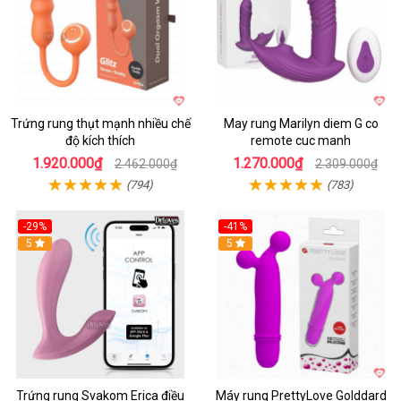
Trứng rung thụt mạnh nhiều chế
May rung Marilyn diem G co
độ kích thích
remote cuc manh
1.920.000₫
1.270.000₫
2.462.000₫
2.309.000₫
(794)
(783)
-29%
-41%
Hot
5
Hot
5
Trứng rung Svakom Erica điều
Máy rung PrettyLove Golddard