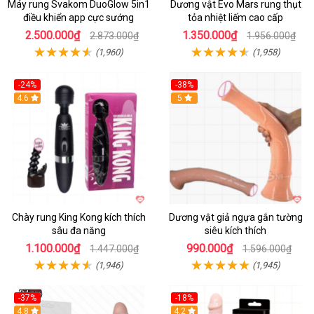
Máy rung Svakom DuoGlow 5in1
Dương vật Evo Mars rung thụt
điều khiển app cực sướng
tỏa nhiệt liếm cao cấp
2.500.000₫
1.350.000₫
2.873.000₫
1.956.000₫
(1,960)
(1,958)
-24%
-38%
4.6
Hot
5
Chày rung King Kong kích thích
Dương vật giả ngựa gắn tường
sâu đa năng
siêu kích thích
1.100.000₫
990.000₫
1.447.000₫
1.596.000₫
(1,946)
(1,945)
-37%
-18%
Hot
4.8
Hot
4.2