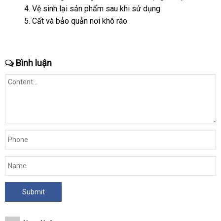
Vệ sinh lại sản phẩm sau khi sử dụng
kê
sách
Cất
tận
và bảo quản nơi khô ráo
nơi
Bình luận