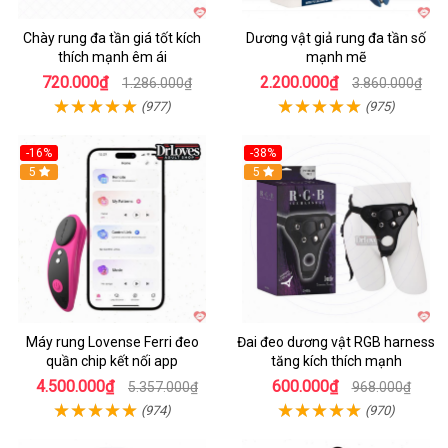
Chày rung đa tần giá tốt kích
Dương vật giả rung đa tần số
thích mạnh êm ái
mạnh mẽ
720.000₫
2.200.000₫
1.286.000₫
3.860.000₫
(977)
(975)
-16%
-38%
Hot
5
Hot
5
Máy rung Lovense Ferri đeo
Đai đeo dương vật RGB harness
quần chip kết nối app
tăng kích thích mạnh
4.500.000₫
600.000₫
5.357.000₫
968.000₫
(974)
(970)