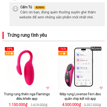
Cẩm Tú
ADMIN
Cảm ơn bạn, đừng quên thường xuyên ghé thăm
website để xem những sản phẩm mới nhất nhé.
Trứng rung tình yêu
-29%
-16%
Hot
4.8
Hot
5
Trứng rung thiên nga Flamingo
Máy rung Lovense Ferri đeo
điều khiển app
quần chip kết nối app
1.150.000₫
4.500.000₫
1.619.000₫
5.357.000₫