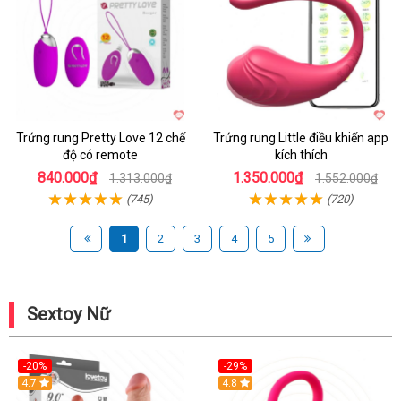
Trứng rung Pretty Love 12 chế
Trứng rung Little điều khiển app
độ có remote
kích thích
840.000₫
1.350.000₫
1.313.000₫
1.552.000₫
(745)
(720)
1
2
3
4
5
Sextoy Nữ
-20%
-29%
Hot
4.7
Hot
4.8