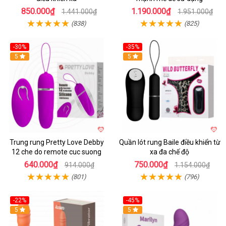
850.000₫
1.190.000₫
1.441.000₫
1.951.000₫
(838)
(825)
-30%
-35%
Hot
5
Hot
5
Trung rung Pretty Love Debby
Quần lót rung Baile điều khiển từ
12 che do remote cuc suong
xa đa chế độ
640.000₫
750.000₫
914.000₫
1.154.000₫
(801)
(796)
-22%
-45%
Hot
5
Hot
5