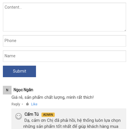
tham
được
khảo
đi
kèm
bảng
bao
giá
gồm:
1
hộp
đựng
ở
,
đâu
1
túi
vải
có
logo
thương
Ngọc Ngân
N
hiệu
Giá rẻ, sản phẩm chất lượng, mình rất thích!
Svacom
Reply
Like
●
dịch
,
Cẩm Tú
vụ
dây
ADMIN
Dạ, cảm ơn Chị đã phải hồi, hệ thống luôn lựa chọn
sạc
những sản phẩm tốt nhất để giúp khách hàng mua
USB.