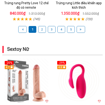
Trứng rung Pretty Love 12 chế
Trứng rung Little điều khiển app
độ có remote
kích thích
840.000₫
1.350.000₫
1.313.000₫
1.552.000₫
(745)
(720)
1
2
3
4
5
Sextoy Nữ
-20%
-29%
Hot
4.7
Hot
4.8