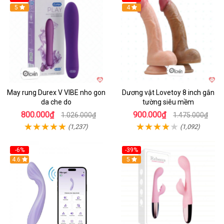
Hot
5
Hot
4
May rung Durex V VIBE nho gon
Dương vật Lovetoy 8 inch gắn
da che do
tường siêu mềm
800.000₫
900.000₫
1.026.000₫
1.475.000₫
(1,237)
(1,092)
-6%
-39%
4.6
Hot
5