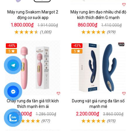
Máy rung Svakom Margot 2
Máy rung âm đạo nhiều chế độ
động cơ sưởi app
kích thích điểm G mạnh
1.800.000₫
860.000₫
1.914.000₫
1.410.000₫
(1,005)
(979)
-44%
-43%
Hot
5
Hot
5
Chày rung đa tần giá tốt kích
Dương vật giả rung đa tần số
thích mạnh êm ái
mạnh mẽ
720.000₫
2.200.000₫
1.286.000₫
3.860.000₫
(977)
(975)