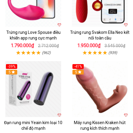
Trứng rung Love Spouse điều
Trứng rung Svakom Ella Neo kết
khiển app rung cực mạnh
nối toàn cầu
1.790.000₫
1.950.000₫
2.712.000₫
3.545.000₫
(962)
(939)
-39%
-41%
Hot
5
Hot
5
Đạn rung mini Yeain kim loại 10
Máy rung Kissen Kraken hút
chế độ mạnh
rung kích thích mạnh