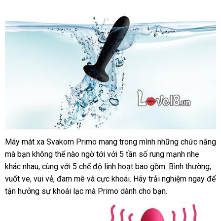
yêu
nhẵn
mịn
cầu
giao
,
hàng
mượt
thanh
mà
lý
vô
mềm
min
ở
,
đâu
mang
uy
lại
tín
cảm
giác
Máy mát xa Svakom Primo mang trong mình
giao
những chức năng
thoải
Máy
thông
mà bạn không thể nào ngờ tới
đổi
với 5 tần số rung mạnh nhẹ
hàng
mái
mát
minh
khác nhau
nhanh
, cùng
hàng
với 5 chế độ linh hoạt
trả
Lazada
bao gồm: Bình thường
gầ
,
khi
xa
vuốt ve
bảo
, vui vẻ
nhất
chính
, đam mê
giả
hàng
và cực khoái
ở
. Hãy trải nghiệm ngay
phâ
để
nhấ
sử
hậu
tận hưởng sự khoái lạc
hành
hãng
đại
mà Primo dành cho bạn.
giả
đâu
phố
dụng
môn
có
,
xuất
và
lý
tốt
nên
bên
xứ
điểm