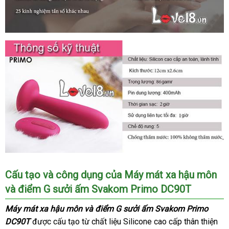
Cấu tạo
nhập
và công dụng
thông
của
Máy mát xa hậu môn
Th
và điểm G sưởi ấm Svakom Primo DC90T
khẩu
minh
La
Máy mát xa hậu môn
nơi
và điểm G sưởi ấm Svakom Primo
DC90T
Hàn
được cấu tạo từ chất liệu Silicone cao cấp thân thiện
bán
th