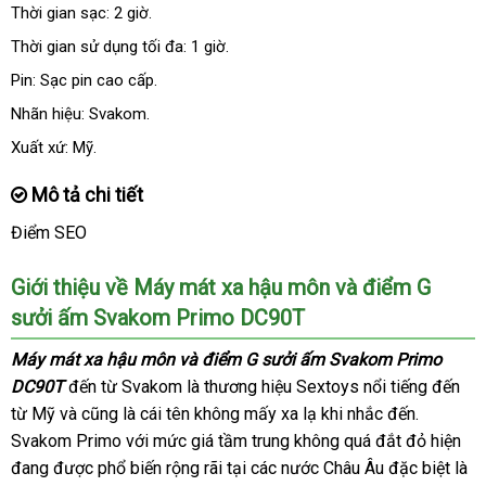
Thời gian sạc: 2 giờ.
Thời gian sử dụng tối đa: 1 giờ.
Pin: Sạc pin cao cấp.
Nhãn hiệu: Svakom.
Xuất xứ: Mỹ.
Mô tả chi tiết
Điểm SEO
Giới thiệu về Máy mát xa hậu môn
sản
và điểm G
sưởi ấm Svakom Primo DC90T
xuất
Máy mát xa hậu môn
giảm
và điểm G sưởi ấm Svakom Primo
DC90T
đến từ Svakom là thương hiệu Sextoys nổi tiếng đến
giá
từ Mỹ
báo
và
kiểm
cũng là cái tên không mấy xa lạ khi nhắc đến
rẻ
.
Svakom Primo
giá
tra
hàng
với mức giá tầm trung không
cửa
quá đắt đỏ hiện
nhất
đang
shopee
được phổ biến rộng rãi tại
Hiệu
đổi
các nước Châu Âu
hàng
nhập
đặc biệt là
vệ