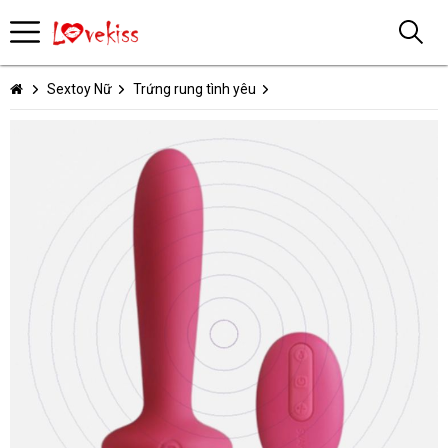
Sextoy Nữ
Trứng rung tình yêu