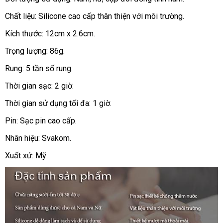
có
đâu
Chất liệu: Silicone cao cấp thân thiện
nước
với môi trường.
màu
uy
ngoài
khác
Kích thước: 12cm x 2.6cm.
tín
nhau
Trọng lượng: 86g.
cho
bạn
Rung: 5 tần số rung.
tùy
thích
Thời gian sạc: 2 giờ.
lựa
Thời gian sử dụng tối đa: 1 giờ.
chọn
màu
Pin: Sạc pin cao cấp.
sắc
Nhãn hiệu: Svakom.
đăng
mà
ký
mình
Xuất xứ: Mỹ.
vừa
ý
nhất.