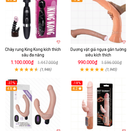
Chày rung King Kong kích thích
Dương vật giả ngựa gắn tường
sâu đa năng
siêu kích thích
1.100.000₫
990.000₫
1.447.000₫
1.596.000₫
(1,946)
(1,945)
-37%
-18%
Hot
4.8
Hot
4.2