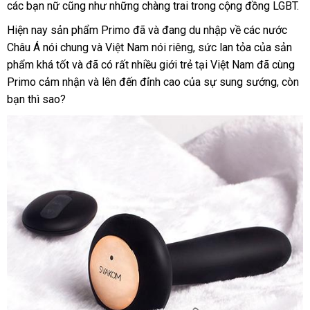
các bạn nữ
chính
cũng như
cũ
những chàng trai trong cộng đồng LGBT.
trả
hàng
si
hãng
Đài
Hiện nay sản phẩm Primo
lừa
đã
tiết
và đang du nhập về
giao
các nước
Loan
Châu Á nói chung
nước
và Việt Nam nói
đảo
kiệm
vận
riêng
facebook
, sức lan tỏa
hàng
tiki
của sản
phẩm
báo
khá tốt
mua
và
thanh
đã có
ngoài
miễn
rất nhiều giới trẻ tại Việt Nam
chuyển
Hàn
đã cùng
Primo cảm nhận
giá
sắm
lý
to
và
có
lên đến đỉnh cao
phí
mới
của sự sung sướng
Quốc
ở
, còn
bạn
siêu
thì sao?
nên
nhất
đâu
thị
chọn