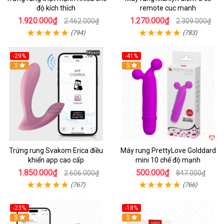
độ kích thích
remote cuc manh
1.920.000₫
1.270.000₫
2.462.000₫
2.309.000₫
(794)
(783)
-29%
-41%
Hot
5
Hot
5
Trứng rung Svakom Erica điều
Máy rung PrettyLove Golddard
khiển app cao cấp
mini 10 chế độ mạnh
1.850.000₫
500.000₫
2.606.000₫
847.000₫
(767)
(766)
-23%
-18%
Hot
5
Hot
5