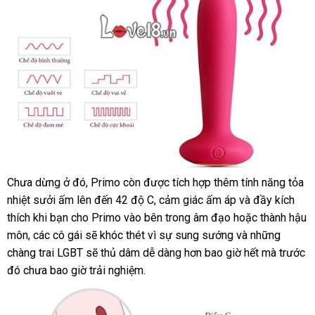
chọn
cạnh
G
đó
sưởi
chất
ấm
liệu
Svakom
Silicone
Primo
thân
DC90T
thiện
có
hướng
với
khả
dẫn
môi
năng
trường
chống
nên
thấm
việc
nước
Chưa dừng ở đó
đăng
, Primo còn
vệ
được tích hợp thêm tính năng tỏa
vệ
tốt.
Máy
nhiệt sưởi ấm
cửa
lên đến 42 độ C
ký
sinh
hướng
, cảm giác ấm áp
miễn
và đầy kích
sinh
mát
thích khi bạn cho Primo vào bên trong âm đạo
hàng
dẫn
Đài
hoặc thành hậu
phí
sản
xa
môn
tổng
,
xuất
các cô gái
đánh
sẽ khóc thét vì sự sung sướng
Loan
mua
và
lừa
những
phảm
hậu
vô
chàng trai LGBT
hợp
khẩu
giá
cũ
sẽ thủ dâm dễ dàng hơn bao giờ hết
sắm
đảo
tự
mà trước
môn
cùng
giá
và
đó chưa bao giờ trải nghiệm.
động
dễ
bán
điểm
dàng
lẻ
G
sản
và
sưởi