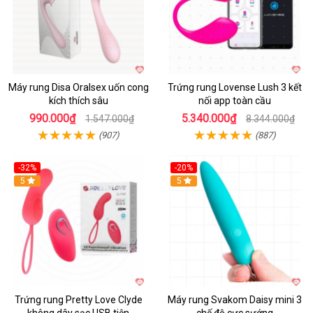
Máy rung Disa Oralsex uốn cong
Trứng rung Lovense Lush 3 kết
kích thích sâu
nối app toàn cầu
990.000₫
5.340.000₫
1.547.000₫
8.344.000₫
(907)
(887)
-32%
-20%
5
5
Trứng rung Pretty Love Clyde
Máy rung Svakom Daisy mini 3
không dây sạc USB tiện
chế độ cực sướng