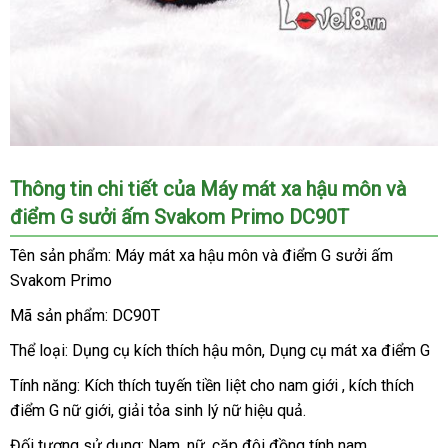
Máy
Thông tin chi tiết
đặt
của Máy mát xa hậu môn
giá
và
mát
điểm G sưởi ấm Svakom Primo DC90T
mua
sỉ
xa
hậu
Tên sản phẩm: Máy mát xa hậu môn
cao
và điểm G sưởi ấm
môn
Svakom Primo
cấp
miễn
và
phí
điểm
Mã sản phẩm: DC90T
G
Thể loại: Dụng cụ kích thích hậu môn
cung
, Dụng cụ mát xa điểm G
sưởi
ấm
cấp
Tính năng: Kích thích tuyến tiền liệt cho nam giới
phản
, kích thích
Svakom
điểm G nữ giới
tổng
, giải tỏa sinh lý nữ hiệu quả.
hồi
Primo
hợp
DC90T
Đối tượng sử dụng: Nam
ở
, nữ
đẹp
, cặp đôi đồng tính nam.