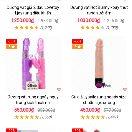
Dương vật giả 2 đầu Lovetoy
Dương vật Hot Bunny xoay thụt
Ljoy rung điều khiển
rung sưởi ấm
1.250.000₫
1.030.000₫
1.984.000₫
1.256.000₫
(1,943)
(1,789)
-36%
-22%
Hot
5
Hot
5
Dương vật rung ngoáy ngụy
Cu giả Lybaile rung ngoáy size
trang kích thích nữ
chuẩn cực sướng
550.000₫
450.000₫
859.000₫
577.000₫
(1,668)
(1,441)
-22%
-39%