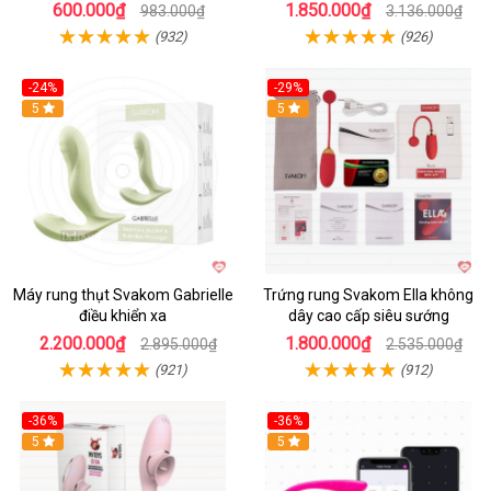
600.000₫
1.850.000₫
983.000₫
3.136.000₫
(932)
(926)
-24%
-29%
Hot
5
5
Máy rung thụt Svakom Gabrielle
Trứng rung Svakom Ella không
điều khiển xa
dây cao cấp siêu sướng
2.200.000₫
1.800.000₫
2.895.000₫
2.535.000₫
(921)
(912)
-36%
-36%
5
Hot
5