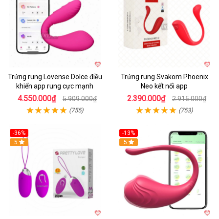
Trứng rung Lovense Dolce điều
Trứng rung Svakom Phoenix
khiển app rung cực mạnh
Neo kết nối app
4.550.000₫
2.390.000₫
5.909.000₫
2.915.000₫
(755)
(753)
-36%
-13%
5
Hot
5