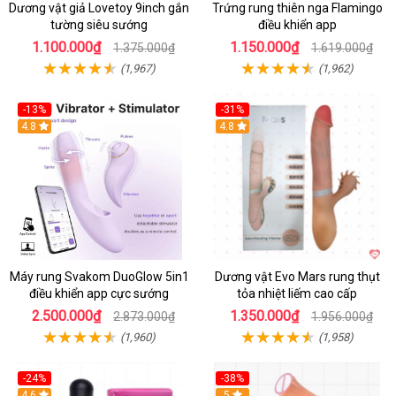
Dương vật giả Lovetoy 9inch gắn
Trứng rung thiên nga Flamingo
tường siêu sướng
điều khiển app
1.100.000₫
1.150.000₫
1.375.000₫
1.619.000₫
(1,967)
(1,962)
-13%
-31%
4.8
4.8
Máy rung Svakom DuoGlow 5in1
Dương vật Evo Mars rung thụt
điều khiển app cực sướng
tỏa nhiệt liếm cao cấp
2.500.000₫
1.350.000₫
2.873.000₫
1.956.000₫
(1,960)
(1,958)
-24%
-38%
4.6
Hot
5