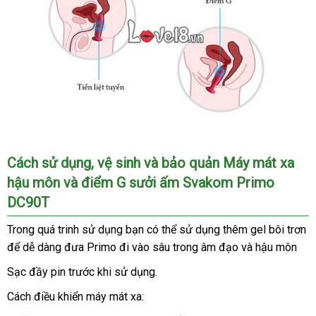
xuất
hiệu
ấm
quả.
Svakom
Primo
DC90T
khuyến
được
mãi
tích
hợp
nhiều
Primo
chế
bền
được
độ
Cách sử dụng
đặt
, vệ sinh
vệ
và bảo quản Máy mát xa
xem
rung
hậu môn
showroom
và điểm G sưởi ấm Svakom Primo
hàng
sinh
là
mạnh
dụng
DC90T
mẽ.
cụ
Trong
thần
thảo
quá trinh sử dụng bạn
showroom
có thể sử dụng thêm gel bôi trơn
c
thánh
để dễ dàng đưa Primo đi vào sâu trong âm đạo
luận
vận
và hậu môn
c
chợ
,
chuyển
Sạc đầy pin trước khi sử dụng.
giúp
đặt
các
Cách điều khiển máy mát xa:
hàng
chị