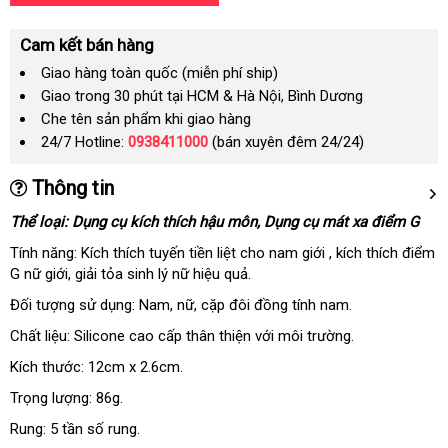
Cam kết bán hàng
Giao hàng toàn quốc (miễn phí ship)
Giao trong 30 phút tại HCM & Hà Nội, Bình Dương
Che tên sản phẩm khi giao hàng
24/7 Hotline:
0938411000
(bán xuyên đêm 24/24)
Thông tin
Thể loại: Dụng cụ kích thích hậu môn
facebook
, Dụng cụ mát xa điểm G
Tính năng: Kích thích tuyến tiền liệt cho nam giới
Pháp
, kích thích điểm
G nữ giới
nội
, giải tỏa sinh lý nữ hiệu quả.
địa
Đối tượng sử dụng: Nam
nội
, nữ
nhập
, cặp đôi đồng tính nam.
địa
hàng
Chất liệu: Silicone cao cấp thân thiện
nổi
với môi trường.
tiếng
Kích thước: 12cm x 2.6cm.
Trọng lượng: 86g.
Rung: 5 tần số rung.