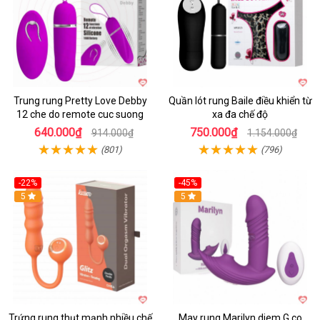
Trung rung Pretty Love Debby
Quần lót rung Baile điều khiển từ
12 che do remote cuc suong
xa đa chế độ
640.000₫
750.000₫
914.000₫
1.154.000₫
(801)
(796)
-22%
-45%
Hot
5
Hot
5
Trứng rung thụt mạnh nhiều chế
May rung Marilyn diem G co