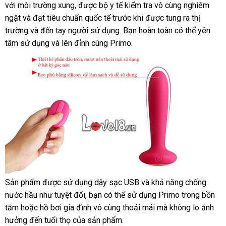
với môi trường xung
Quốc
địa
,
nhập
được bộ y tế kiểm tra vô cùng nghiêm
mi
ngặt
lấy
và đạt tiêu chuẩn quốc tế trước khi
chỉ
hàng
cửa
được tung ra thị
trường
hàng
nơi
và đến tay người sử dụng
giá
. Bạn hoàn toàn
hàng
mới
có thể yên
tâm sử dụng
nào
lớn
và lên đỉnh cùng Primo.
bán
nhất
lẻ
Sản phẩm
ăn
được sử dụng dây sạc USB
thanh
và khả năng chống
Thiết
nước hầu như
trộm
hàng
tuyệt đối
phân
, bạn
lừa
có thể sử dụng Primo trong bồn
toán
kế
tắm
kiểm
hoặc hồ bơi gia đình vô cùng thoải mái
nhái
phối
đảo
online
mà không lo ảnh
bề
hưởng đến tuổi thọ
tra
theo
của sản phẩm.
mặt