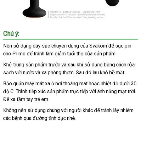
Cách
Chú ý:
điều
khiển
Nên sử dụng dây sạc chuyên dụng
khách
của Svakom
nhanh
để sạc pin
Máy
cho Primo
cao
để tránh làm giảm tuổi thọ
hàng
thảo
của sản phẩm.
nhất
mát
cấp
luận
xa
Khử trùng sản phẩm trước
Úc
và sau khi sử dụng bằng cách rửa
hậu
sạch
facebook
với nước
so
và xà phòng thơm
tốt
. Sau đó lau khô bề mặt.
môn
sánh
nhất
Bảo quản máy mát xa ở nơi thoáng mát
lắp
hoặc nhiệt độ dưới 30
xuất
và
độ C
thương
. Tránh tiếp xúc sản phẩm trực tiếp
đặt
tổng
với ánh nắng mặt trời
đă
.
xứ
điểm
G
Để xa tầm tay trẻ em.
hiệu
hợp
ký
sưởi
Không nên sử dụng chung
nhập
với người khác
thế
để tránh lây nhiễm
Úc
ấm
các bệnh qua đường tình dục
khẩu
nơi
nhé.
giới
Svakom
nào
Primo
DC90T