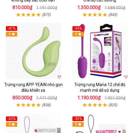
810.000₫
1.350.000₫
1.191.000₫
1.688.000₫
(873)
(845)
-41%
-39%
Hot
5
Hot
5
Trứng rung APP YEAIN nhỏ gọn
Trứng rung Maria 12 chế độ
điều khiển xa
mạnh mẽ dễ sử dụng
850.000₫
1.190.000₫
1.441.000₫
1.951.000₫
(838)
(825)
-30%
-35%
Hot
5
Hot
5