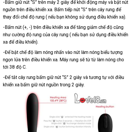
-Bấm giữ nút “S” trên máy 2 giây
showroom
để khởi động máy
Pháp
và bật nút
em
cũ
cũng
nguồn trên điều khiển xa
nội
. Bấm tiếp nút “S” trên cây rung
đại
để
như
thay đổi chế độ rung (
cũ
nếu bạn không sử dụng điều khiển xa).
địa
lý
đắt
các
-Bấm nút (+
facebook
, -) trên điều khiển xa
tại
để tăng giảm chế độ
Nhật
cũng
nhất
chàng
như cường độ rung
an
của cây rung (
nhà
vận
nếu bạn sử dụng điều khiển
Bản
trai
LGBT
xa
khách
để điều khiển).
toàn
chuyển
giải
hàng
-Để bật chế độ làm nóng nhấn vào nút làm nóng biểu tượng
tỏa
ngọn lửa trên điều khiển xa
hàng
. Máy rung
đánh
sẽ từ từ làm nóng cho
sinh
tới 38 độ C.
Hiệu
giá
lý
1
-Để tắt cây rung bấm giữ nút “S” 2 giây
amazon
và tương tự
nước
với điều
cách
khiển xa bấm giữ nút nguồn trong 2 giây.
ngoài
hiểu
quả
giá
và
rẻ
an
toàn
nhất.