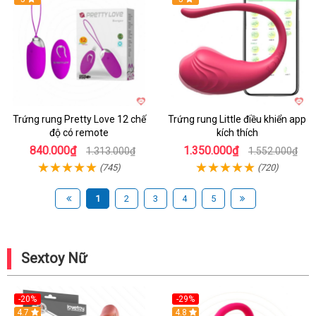
Trứng rung Pretty Love 12 chế
Trứng rung Little điều khiển app
độ có remote
kích thích
840.000₫
1.350.000₫
1.313.000₫
1.552.000₫
(745)
(720)
1
2
3
4
5
Sextoy Nữ
-20%
-29%
Hot
4.7
Hot
4.8