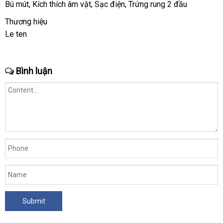
hành
chi
Bú mút
phân
, Kích thích âm vật
tốt
, Sạc điện
lớn
, Trứng rung 2 đầu
nhánh
phối
nhất
Thương hiệu
giảm
của
Le ten
giá
Website.vn
Bình luận