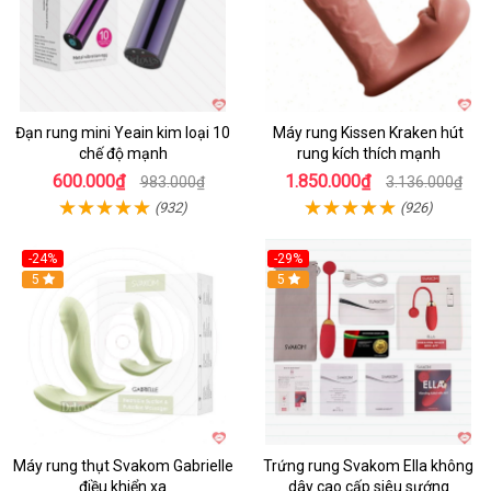
Đạn rung mini Yeain kim loại 10
Máy rung Kissen Kraken hút
chế độ mạnh
rung kích thích mạnh
600.000₫
1.850.000₫
983.000₫
3.136.000₫
(932)
(926)
-24%
-29%
Hot
5
5
Máy rung thụt Svakom Gabrielle
Trứng rung Svakom Ella không
điều khiển xa
dây cao cấp siêu sướng