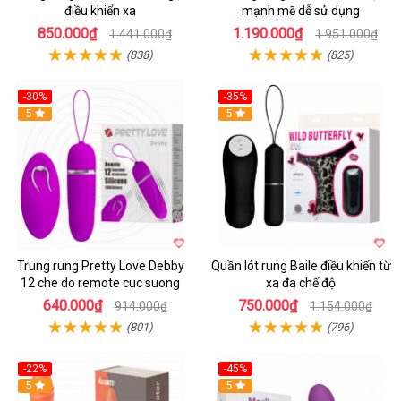
điều khiển xa
mạnh mẽ dễ sử dụng
850.000₫
1.190.000₫
1.441.000₫
1.951.000₫
(838)
(825)
-30%
-35%
Hot
5
Hot
5
Trung rung Pretty Love Debby
Quần lót rung Baile điều khiển từ
12 che do remote cuc suong
xa đa chế độ
640.000₫
750.000₫
914.000₫
1.154.000₫
(801)
(796)
-22%
-45%
Hot
5
Hot
5