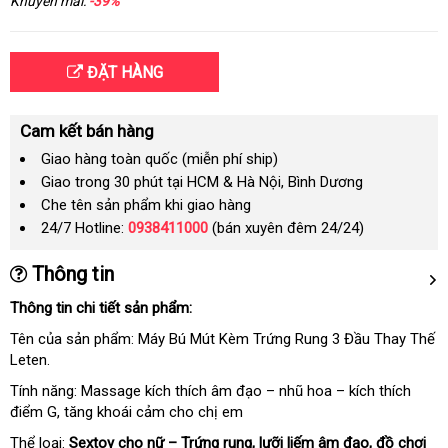
Khuyến mãi:
-39%
ĐẶT HÀNG
Cam kết bán hàng
Giao hàng toàn quốc (miễn phí ship)
Giao trong 30 phút tại HCM & Hà Nội, Bình Dương
Che tên sản phẩm khi giao hàng
24/7 Hotline:
0938411000
(bán xuyên đêm 24/24)
Thông tin
Thông tin chi tiết sản phẩm:
Tên
lắp
của sản phẩm: Máy Bú Mút Kèm Trứng Rung 3 Đầu Thay Thế
Leten.
đặt
Tính năng: Massage kích thích âm đạo – nhũ hoa – kích thích
điểm G
hỗ
, tăng khoái cảm cho chị em
trợ
Thể loại:
Sextoy cho nữ – Trứng rung
Đức
, lưỡi liếm âm đạo
đấu
, đồ chơi