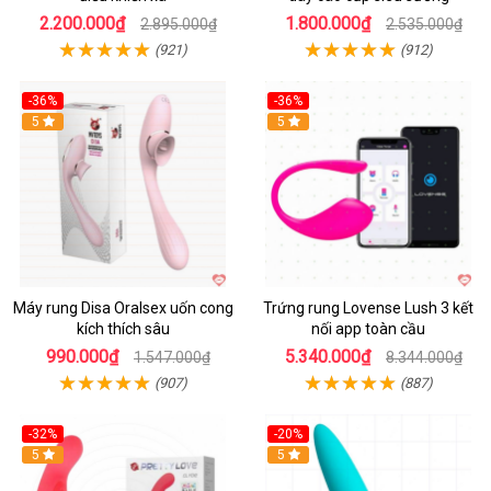
2.200.000₫
1.800.000₫
2.895.000₫
2.535.000₫
(921)
(912)
-36%
-36%
5
Hot
5
Máy rung Disa Oralsex uốn cong
Trứng rung Lovense Lush 3 kết
kích thích sâu
nối app toàn cầu
990.000₫
5.340.000₫
1.547.000₫
8.344.000₫
(907)
(887)
-32%
-20%
5
5