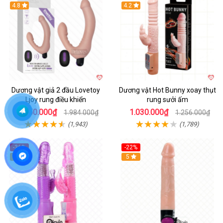
Hot
4.8
Hot
4.2
Dương vật giả 2 đầu Lovetoy
Dương vật Hot Bunny xoay thụt
Ljoy rung điều khiển
rung sưởi ấm
1.250.000₫
1.030.000₫
1.984.000₫
1.256.000₫
(1,943)
(1,789)
-36%
-22%
Hot
5
Hot
5