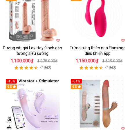
Dương vật giả Lovetoy 9inch gắn
Trứng rung thiên nga Flamingo
tường siêu sướng
điều khiển app
1.100.000₫
1.150.000₫
1.375.000₫
1.619.000₫
(1,967)
(1,962)
-13%
-31%
4.8
4.8