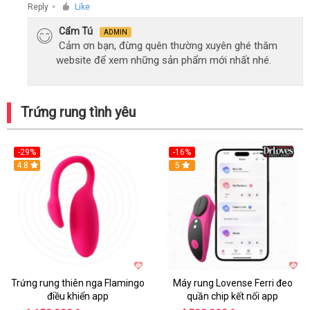
Reply
Like
●
Cẩm Tú
ADMIN
Cảm ơn bạn, đừng quên thường xuyên ghé thăm
website để xem những sản phẩm mới nhất nhé.
Trứng rung tình yêu
-29%
-16%
Hot
4.8
Hot
5
Trứng rung thiên nga Flamingo
Máy rung Lovense Ferri đeo
điều khiển app
quần chip kết nối app