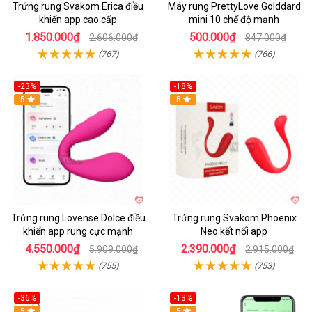
Trứng rung Svakom Erica điều
Máy rung PrettyLove Golddard
khiển app cao cấp
mini 10 chế độ mạnh
1.850.000₫
500.000₫
2.606.000₫
847.000₫
(767)
(766)
-23%
-18%
Hot
5
Hot
5
Trứng rung Lovense Dolce điều
Trứng rung Svakom Phoenix
khiển app rung cực mạnh
Neo kết nối app
4.550.000₫
2.390.000₫
5.909.000₫
2.915.000₫
(755)
(753)
-36%
-13%
5
Hot
5