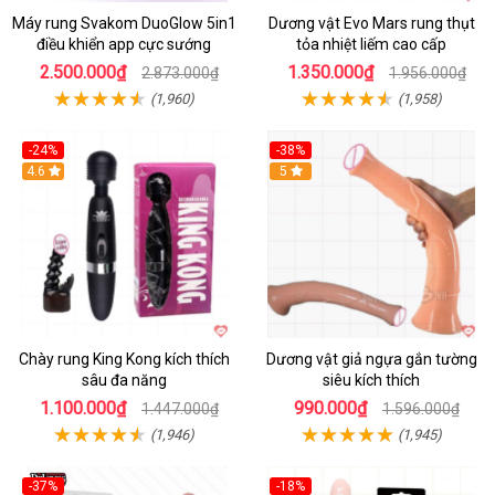
Máy rung Svakom DuoGlow 5in1
Dương vật Evo Mars rung thụt
điều khiển app cực sướng
tỏa nhiệt liếm cao cấp
2.500.000₫
1.350.000₫
2.873.000₫
1.956.000₫
(1,960)
(1,958)
-24%
-38%
4.6
Hot
5
Chày rung King Kong kích thích
Dương vật giả ngựa gắn tường
sâu đa năng
siêu kích thích
1.100.000₫
990.000₫
1.447.000₫
1.596.000₫
(1,946)
(1,945)
-37%
-18%