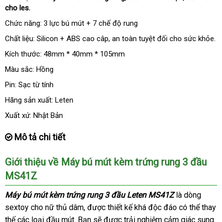
cho les.
giá
Chức năng: 3 lực bú mút + 7 chế độ rung
Chất liệu: Silicon + ABS cao câp
facebook
, an toàn
thương
tuyệt đối cho sức khỏe.
hiệu
Kích thước: 48mm * 40mm * 105mm
Màu sắc: Hồng
Pin: Sạc từ tính
Hãng sản xuất: Leten
Xuất xứ: Nhật Bản
Mô tả chi tiết
Giới thiệu về Máy bú mút kèm trứng rung 3 đầu
MS41Z
Máy bú mút kèm trứng rung 3 đầu Leten MS41Z
là dòng
sextoy cho nữ thủ dâm
đặt
,
đăng
được thiết kế
tự
khá độc đáo
ăn
có thể thay
thế
Pháp
các loại đầu mút
thanh
. Bạn
mua
ký
mới
sẽ
xuất
được trải nghiệm cảm giác sung
động
trộm