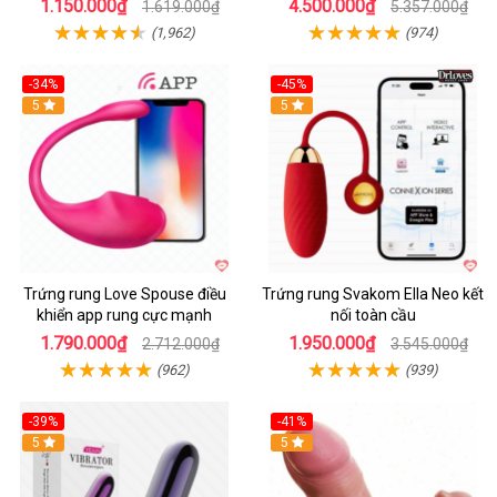
1.150.000₫
4.500.000₫
1.619.000₫
5.357.000₫
(1,962)
(974)
-34%
-45%
5
Hot
5
Trứng rung Love Spouse điều
Trứng rung Svakom Ella Neo kết
khiển app rung cực mạnh
nối toàn cầu
1.790.000₫
1.950.000₫
2.712.000₫
3.545.000₫
(962)
(939)
-39%
-41%
Hot
5
Hot
5