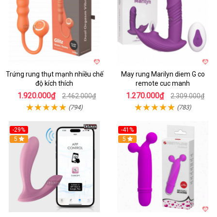
Trứng rung thụt mạnh nhiều chế
May rung Marilyn diem G co
độ kích thích
remote cuc manh
1.920.000₫
1.270.000₫
2.462.000₫
2.309.000₫
(794)
(783)
-29%
-41%
Hot
5
Hot
5