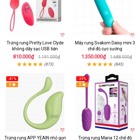
Trứng rung Pretty Love Clyde
Máy rung Svakom Daisy mini 3
không dây sạc USB tiện
chế độ cực sướng
810.000₫
1.350.000₫
1.191.000₫
1.688.000₫
(873)
(845)
-41%
-39%
Hot
5
Hot
5
Trứng rung APP YEAIN nhỏ gọn
Trứng rung Maria 12 chế độ