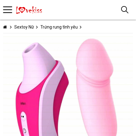
Sextoy Nữ
Trứng rung tình yêu