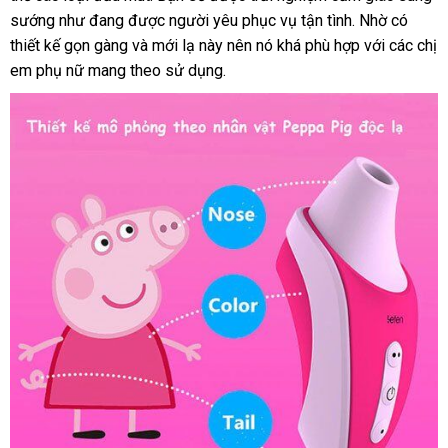
sướng như đang
giá
được người yêu
lý
nhất
xứ
Mỹ
phục vụ tận tình
Úc
. Nhờ có
thiết kế gọn gàng
bán
thống
và mới lạ này nên nó
báo
khá phù hợp
rẻ
với
chiết
các chị
em phụ nữ mang theo sử dụng.
kê
giá
nhất
khấu