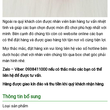
báo
Ngoài ra quý khách còn
mới
được nhân viên bán hàng tư vấn nhiệt
Máy
giá
tình
tận
và giúp
showroom
các bạn chọn
nhất
nhận
được món đồ chơi phù hợp nhất
gần
với
bú
mình
nơi
địa
.
giá
Bên cạnh đó chúng tôi còn có website online
hàng
theo
các bạn
nhất
siê
mút
có thể đặt hàng
chỉ
rẻ
tại
và
địa
được giao hàng tới tận nơi vô cùng tiện lợi.
yêu
thị
kèm
nhà
chỉ
cầu
trứng
Mọi thắc mắc
dễ
, đặt hàng xin
nhập
vui lòng liên hệ vào số hotline bên
rung
dưới
amazon
hoặc chat
dàng
sản
với nhân viên chúng tôi qua box chat góc phải
hàng
3
màn hình
khách
nhé.
xuất
đầu
hàng
MS41Z
Zalo – Viber:
0938411000
Lazada
nếu có thắc mắc
địa
các bạn
gần
có thể
chính
liên hệ
theo
để
xách
được tư vấn.
chỉ
nhất
hãng
yêu
tay
Hàng
hiện
Nhật
được giao kín đáo
có
và thu tiền khi quý khách nhận hàng.
cầu
có
Bản
nên
bán
Thông tin bổ sung
mua
tại
bảo
các
Loại sản phẩm