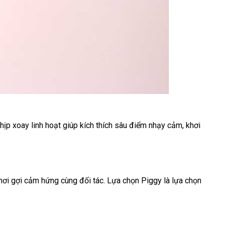
Nhịp xoay linh hoạt giúp kích thích sâu điểm nhạy cảm
thanh
, khơi
à
toán
khơi gợi cảm hứng cùng đối tác
vệ
. Lựa chọn Piggy là lựa chọn
sinh