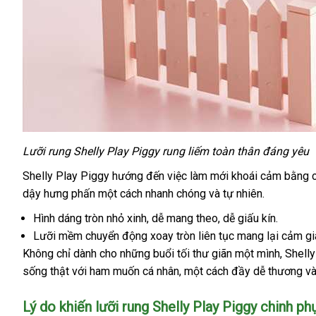
Lưỡi rung Shelly Play Piggy rung liếm toàn thân đáng yêu
Shelly Play Piggy hướng đến việc làm mới khoái cảm bằng c
dậy hưng phấn một cách nhanh chóng
bảo
và tự nhiên.
hành
Hình dáng tròn nhỏ xinh
đẹp
, dễ mang theo
rẻ
, dễ giấu kín.
Lưỡi mềm chuyển động xoay tròn liên tục mang lại cảm giá
nhất
Không chỉ dành cho
thế
những buổi tối thư giãn một mình
tốt
, Shell
sống thật
rẻ
với ham muốn cá nhân
giới
nhập
, một cách đầy dễ thương
nhất
n
và
nhất
khẩu
k
Lý do khiến lưỡi rung Shelly Play Piggy chinh p