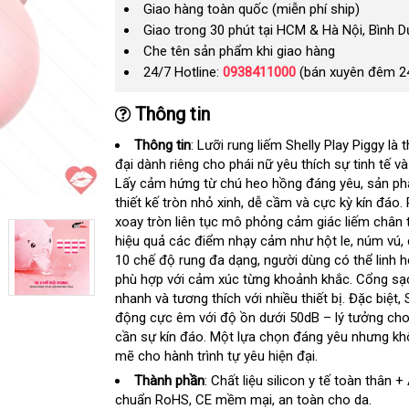
Giao hàng toàn quốc (miễn phí ship)
Giao trong 30 phút tại HCM & Hà Nội, Bình 
Che tên sản phẩm khi giao hàng
24/7 Hotline:
0938411000
(bán xuyên đêm 2
Thông tin
Thông tin
: Lưỡi rung liếm Shelly Play Piggy là t
đại dành riêng cho phái nữ yêu thích sự tinh tế v
Lấy cảm hứng từ chú heo hồng đáng yêu
thanh
, sản p
thiết kế tròn nhỏ xinh
lớn
, dễ cầm và cực kỳ kín đáo
toán
c
.
xoay tròn liên tục mô phỏng cảm giác liếm chân 
n
hiệu quả các điểm nhạy cảm như hột le
trung
, núm vú
c
n
,
10 chế độ rung đa dạng
giảm
, người dùng có thể linh 
tâm
t
phù hợp
có
với cảm xúc từng khoảnh khắc
giá
báo
. Cổng sạc
nhanh và tương thích
nên
thông
với nhiều thiết bị
tận
.
tận
Đặc biệt
giá
g
,
động cực êm
mua
xuất
với độ ồn dưới 50dB – lý tưởng ch
minh
nơi
nơi
b
cần sự kín đáo
khẩu
Mỹ
. Một lựa chọn đáng yêu
hỗ
nhưng kh
mẽ cho hành trình tự yêu hiện đại.
trợ
Thành phần
: Chất liệu silicon y tế toàn thân 
chuẩn RoHS
hàng
, CE mềm mại
đẹp
, an toàn cho da.