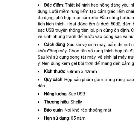
Hiệu
Đặc điểm
: Thiết kế hình heo hồng đáng yêu
ch
, 
dụng
an
. Lưỡi mềm rung liếm tạo cảm giác liếm châ
đa dạng
toàn
hướng
, phù hợp
an
mọi cảm xúc
so
. Đầu sừng hươu
tích kích thích
dẫn
siêu
. Hoạt động êm ái dưới 50dB
toàn
sánh
xách
, đảm 
sạc USB truyền thống tiện lợi
thị
tốt
, pin dùng ổn định
tay
Úc
. 
vệ sinh
giá
nhưng tránh
nơi
để nước vào cổng sạc và nú
nhất
sỉ
nào
Cách dùng
: Sau khi vệ sinh máy
bảng
, bấm đè nút 
khởi động máy
địa
. Chọn tần số rung thích hợp rồi 
giá
Sau khi sử dụng xong tắt máy
chỉ
mua
, vệ sinh lại máy t
ý: Nên dùng kèm gel bôi trơn
chính
để mang đến cảm gi
sắm
hãng
Kích thước
: 68mm x 42mm
Quy cách
: Hộp sản phẩm gồm trứng rung
tư
, cá
dẫn
vấn
Năng lượng
: Sạc USB
Thương hiệu
: Shelly
Bảo quản
: Nơi khô ráo thoáng mát
Hạn sử dụng
: 05 năm.