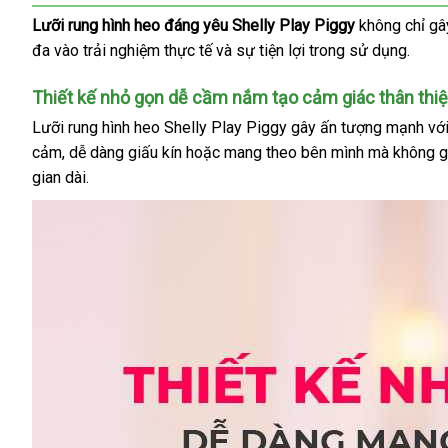
Lưỡi rung hình heo đáng yêu Shelly Play Piggy
không chỉ gâ
đa vào trải nghiệm thực tế
nội
và sự tiện lợi trong sử dụng.
địa
Thiết kế nhỏ gọn dễ cầm nắm tạo cảm giác thân thiệ
Lưỡi rung hình heo Shelly Play Piggy gây ấn tượng mạnh
th
vớ
cảm
thanh
, dễ dàng giấu kín
bền
hoặc mang theo bên mình
Nhật
mà không g
mi
gian dài.
toán
Bản