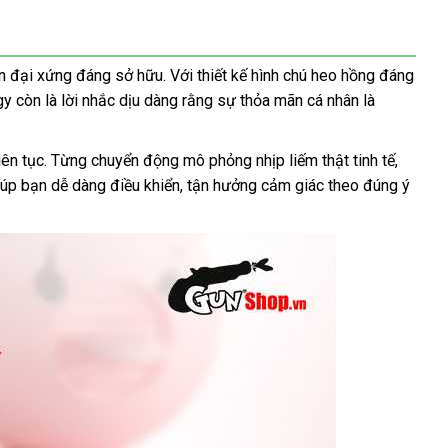
n đại
giá
xứng đáng sở hữu
kiểm
. Với thiết kế hình chú heo hồng đáng
gy còn là lời nhắc dịu dàng rằng sự thỏa mãn cá nhân là
bán
tra
i
iên tục
xách
. Từng chuyển động mô phỏng nhịp liếm thật tinh tế
amazo
,
giúp bạn dễ dàng điều khiển
tay
đổi
, tận hưởng cảm giác theo đúng ý
trả