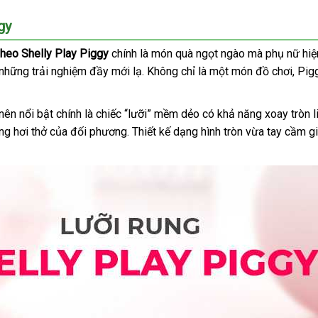
gy
h heo Shelly Play Piggy
chính là món quà ngọt ngào
địa
mà phụ nữ hiệ
bền
những trải nghiệm đầy mới lạ
nhập
. Không chỉ là một món đồ chơi
chỉ
nước
, Pig
khẩu
ngoà
 nên nổi bật chính là chiếc “lưỡi” mềm dẻo có khả năng xoay tròn l
ng hơi thở
hàng
của đối phương
nhanh
. Thiết kế dạng hình tròn vừa tay cầm 
nhái
nhất