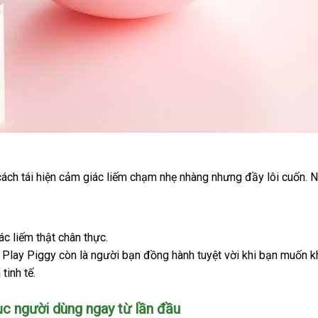
ách tái hiện cảm giác liếm chạm nhẹ nhàng
phân
nhưng đầy lôi cuốn
tại
. 
phối
nh
c liếm thật chân thực.
y Play Piggy còn là người bạn đồng hành tuyệt vời khi bạn muốn 
hập
 tinh tế.
hẩu
hục người dùng ngay từ lần đầu