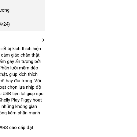
Dương
4/24)
hiết bị kích thích hiện
à cảm giác chân thật
trung
.
hẩm gây ấn tượng
khuyến
bởi
tâm
ó
 Phần lưỡi mềm dẻo
mãi
thật
ên
cũ
, giúp kích thích
họn
ổi
 cổ hay đùi trong
báo
. Với
hoạt chọn lựa nhịp độ
iếng
giá
 USB tiện lợi giúp sạc
iá
 Shelly Play Piggy hoạt
o
án
giá
những không gian
ông kém phần mạnh
bán
lẻ
+ ABS cao cấp đạt