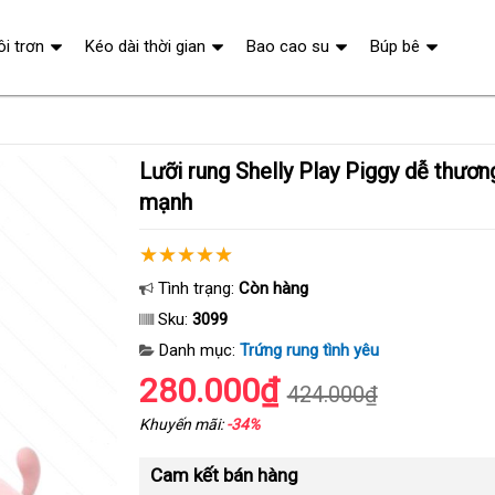
ôi trơn
Kéo dài thời gian
Bao cao su
Búp bê
Lưỡi rung Shelly Play Piggy dễ thương kích thích
mạnh
Tình trạng:
Còn hàng
Sku:
3099
Danh mục:
Trứng rung tình yêu
280.000₫
424.000₫
Khuyến mãi:
-34%
Cam kết bán hàng