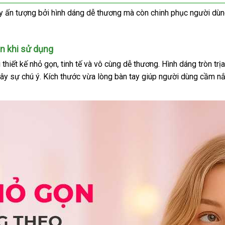
y ấn tượng
gần
bởi hình dáng dễ thương
kho
mà còn chinh phục người dùng
nhất
hàng
n khi sử dụng
ông
i thiết kế nhỏ gọn
khuyến
, tinh tế
thế
và vô cùng dễ thương
dễ
. Hình dáng tròn t
ây sự chú ý
nh
sửa
. Kích thước vừa lòng bàn tay giúp người dùng cầm 
mãi
giới
dàng
chữa