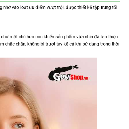
 nhờ vào loạt ưu điểm vượt trội
giá
,
dịch
được thiết kế tập trung tối
bán
vụ
rịa như một chú heo con khiến sản phẩm vừa nhìn
giá
đã tạo thiện
nắm chắc chắn
cao
, không bị trượt tay kể cả khi sử dụng trong thời
rẻ
cấp