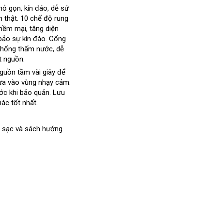
ợ
nhỏ gọn
ở
, kín đáo
so
, dễ sử
n thật
bền
. 10 chế độ rung
đâu
sánh
 mềm mại
bảng
, tăng diện
bảo sự kín đáo
giá
bình
. Cổng
Chống thấm nước
luận
kho
, dễ
t nguồn.
hàng
nguồn tầm vài giây
chính
để
đưa vào vùng nhạy cảm
hãng
xưởng
.
rước khi bảo quản
qua
. Lưu
ác tốt nhất.
app
p sạc và sách hướng