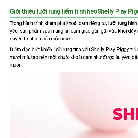
Giới thiệu lưỡi rung liếm hình heoShelly Play Pig
Trong hành trình khám phá khoái cảm
to
riêng tư
mới
,
lưỡi rung hìn
yêu
tự
, sản phẩm vừa mang lại cảm giác gần gũi vừa khơi dậy
nhất
quyền tự nhiên
động
giá
của mỗi người.
bán
Điểm
giao
đặc biệt khiến lưỡi rung tình yêu Shelly Play Piggy trở
mượt mà
hàng
xuất
, tạo nên một chuỗi khoái cảm như
đại
được âu yếm bằ
muốn.
xứ
lý