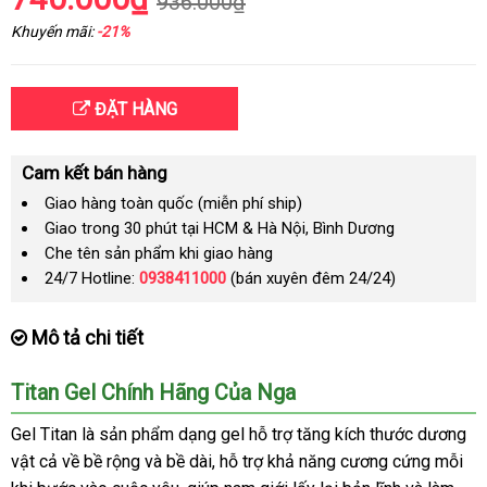
936.000₫
Khuyến mãi:
-21%
ĐẶT HÀNG
Cam kết bán hàng
Giao hàng toàn quốc (miễn phí ship)
Giao trong 30 phút tại HCM & Hà Nội, Bình Dương
Che tên sản phẩm khi giao hàng
24/7 Hotline:
0938411000
(bán xuyên đêm 24/24)
Mô tả chi tiết
Titan Gel Chính Hãng Của Nga
Gel Titan là sản phẩm dạng gel hỗ trợ tăng kích thước dương
vật cả về bề rộng
địa
và bề dài
tốt
, hỗ trợ khả năng cương cứng mỗi