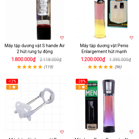
Máy tập dương vật S hande Air
Máy tập dương vật Penis
2 hút rung tự động
Enlargement hút mạnh
1.800.000₫
1.200.000₫
2.118.000₫
1.395.000₫
(119)
(96)
-12%
-28%
Hot
5
Hot
5