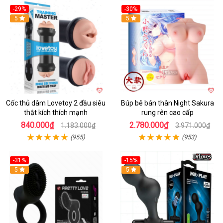
-29%
-30%
Hot
5
Hot
5
Cốc thủ dâm Lovetoy 2 đầu siêu
Búp bê bán thân Night Sakura
thật kích thích mạnh
rung rên cao cấp
840.000₫
2.780.000₫
1.183.000₫
3.971.000₫
(955)
(953)
-31%
-15%
5
Hot
5