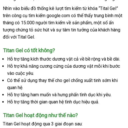
Nhìn vào biểu đồ thống kê lượt tìm kiếm từ khóa “Tital Gel”
trên công cụ tìm kiếm google.com
nhập
có thể thấy trung bình một
tháng có 15.000 người tìm kiếm về sản phẩm
khẩu
lớn
, một số ấn
tượng chứng tỏ sức hút
amazon
và sự tâm tin tưởng
nước
của khách hàng
đối
Mỹ
với Tital Gel.
ngoài
Titan Gel có tốt không?
Hỗ trợ tăng kích thước dương vật cả về bề rộng
bền
và bề dài.
Hỗ trợ khả năng cương cứng
to
của dương vật mỗi khi bước
vào cuộc yêu.
Có thể sử dụng thay thế cho gel chống xuất tinh sớm khi
quan hệ.
Hỗ trợ tăng ham muốn
mini
và hưng phấn tình dục khi yêu.
Hỗ trợ tăng thời gian quan hệ tình dục hiệu quả.
Titan Gel hoạt động như thế nào?
Titan Gel hoạt động qua 3 giai đoạn sau: