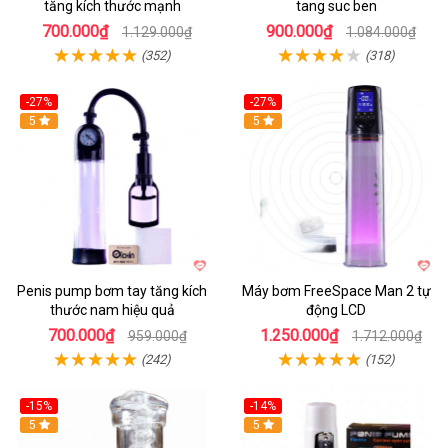
tăng kích thước mạnh
tang suc ben
700.000₫
900.000₫
1.129.000₫
1.084.000₫
(352)
(318)
-27%
-27%
Hot
5
Hot
5
Penis pump bơm tay tăng kích
Máy bơm FreeSpace Man 2 tự
thước nam hiệu quả
động LCD
700.000₫
1.250.000₫
959.000₫
1.712.000₫
(242)
(152)
-15%
-14%
Hot
5
Hot
5