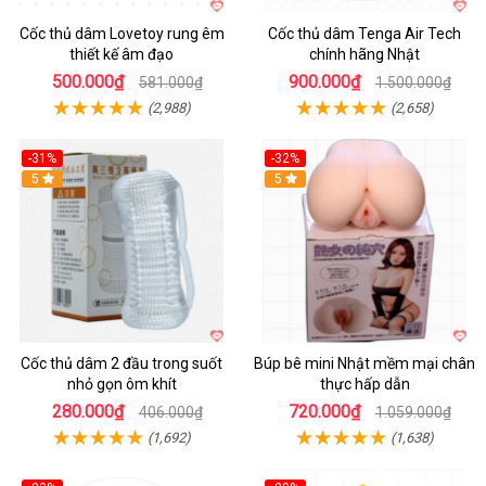
Cốc thủ dâm Lovetoy rung êm
Cốc thủ dâm Tenga Air Tech
thiết kế âm đạo
chính hãng Nhật
500.000₫
900.000₫
581.000₫
1.500.000₫
(2,988)
(2,658)
-31%
-32%
Hot
5
Hot
5
Cốc thủ dâm 2 đầu trong suốt
Búp bê mini Nhật mềm mại chân
nhỏ gọn ôm khít
thực hấp dẫn
280.000₫
720.000₫
406.000₫
1.059.000₫
(1,692)
(1,638)