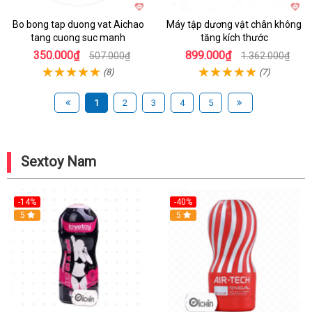
Bo bong tap duong vat Aichao
Máy tập dương vật chân không
tang cuong suc manh
tăng kích thước
350.000₫
899.000₫
507.000₫
1.362.000₫
(8)
(7)
1
2
3
4
5
Sextoy Nam
-14%
-40%
Hot
5
Hot
5