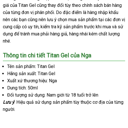
giá
giảm
của Titan Gel
mới
cũng thay đổi tùy theo chính sách bán hàng
xét
bá
của từng đơn vị phân phối
giá
nhất
đẹp
. Do đặc điểm là hàng nhập khẩu
giá
nên
cũ
các bạn
facebook
cũng nên lưu ý chọn mua sản phẩm tại
thống
các đơn vị
cung cấp có uy tín
tận
, kiểm tra kỹ sản phẩm trước khi mua
kê
thương
và sử
dụng
hướng
để tránh mua phải hàng giả
nơi
hàng
, hàng nhái kém chất lượng
hiệu
thố
nhé.
dẫn
Hiệu
kê
Thông tin chi tiết Titan Gel
báo
của Nga
giá
Tên sản phẩm: Titan Gel
Hãng sản xuất: Titan Gel
Xuất xứ thương hiệu: Nga
Dung tích: 50ml
Đối tượng sử dụng: Nam giới từ 18 tuổi trở lên
Lưu ý
: Hiệu quả sử dụng sản phẩm tùy thuộc cơ địa
nhập
của từng
người.
hàng