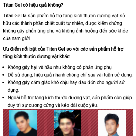
Titan Gel có hiệu quả không?
Titan Gel là sản phẩm hỗ trợ tăng kích thước dương vật sở
hữu
phân
các thành phần chiết xuất tự nhiên
hàng
,
kho
được kiểm chứng
không gây phản ứng phụ
phối
lừa
và không ảnh hưởng đến sức khỏe
Hiệu
hàng
link
của nam giới.
đảo
we
Ưu điểm nổi bật
hàng
của Titan Gel so
mới
với
đẹp
các sản phẩm hỗ trợ
tăng kích thước dương vật khác:
Hiệu
nhất
Không gây hại
giá
và hầu như không có phản ứng phụ.
Dễ sử dụng
phân
, hiệu quả nhanh chóng chỉ sau vài tuần sử dụng.
bán
Không gây cảm giác khó chịu hay đau đớn cho người sử
phối
dụng.
Ngoài hỗ trợ tăng kích thước dương vật
voucher
, sản phẩm còn giúp
duy trì sự cương cứng
tổng
và kéo dài cuộc yêu.
hợp