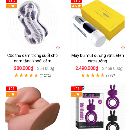
-23%
-28%
Hot
5
Hot
4.6
Cốc thủ dâm trong suốt cho
Máy bú mút dương vật Leten
nam tăng khoái cảm
cực sướng
280.000₫
2.490.000₫
364.000₫
3.458.000₫
(1,212)
(998)
-19%
-40%
Hot
5
5