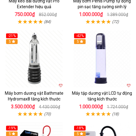
Máy kéo dài dương vật Pro
Máy bơm Penis Pump tự động
Extender hiệu quả
pin sạc tăng cường sinh lý
750.000₫
1.000.000₫
852.000₫
1.389.000₫
(84)
(72)
-21%
-42%
Hot
5
Hot
5
Máy bơm dương vật Bathmate
Máy tập dương vật LCD tự động
Hydromax8 tăng kích thước
tăng kích thước
3.500.000₫
1.000.000₫
4.430.000₫
1.724.000₫
(70)
(18)
-19%
-18%
Hot
5
Hot
5