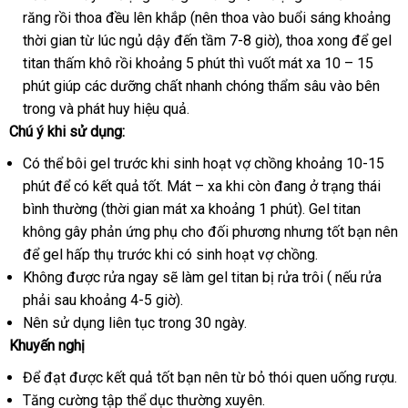
răng rồi thoa đều lên khắp (nên thoa vào buổi sáng khoảng
thời gian từ lúc ngủ dậy đến tầm 7-8 giờ)
link
, thoa xong
shop
để gel
titan thấm khô rồi khoảng 5 phút
khuyến
thì vuốt mát xa 10 – 15
web
phút giúp
Đức
các dưỡng chất nhanh chóng thẩm sâu vào bên
mãi
trong
an
và phát huy hiệu quả.
Chú ý khi sử dụng:
toàn
Có thể bôi gel trước khi sinh hoạt vợ chồng khoảng 10-15
phút
chất
để có kết quả tốt
nhận
. Mát – xa khi còn đang ở trạng thái
bình thường (thời gian mát xa khoảng 1 phút)
lượng
hàng
so
. Gel titan
không gây phản ứng phụ cho đối phương
giá
nhưng tốt bạn nên
sánh
to
để gel hấp thụ trước khi có sinh hoạt vợ chồng.
rẻ
Không
sửa
được rửa ngay
ở
sẽ làm gel titan bị rửa trôi (
vận
nếu rửa
phải sau khoảng 4-5 giờ).
chữa
đâu
chuyển
Nên sử dụng liên tục trong 30 ngày.
uy
Khuyến nghị
tín
Để đạt
giá
được kết quả tốt bạn nên từ bỏ thói quen uống rượu.
Tăng cường tập thể dục thường xuyên.
rẻ