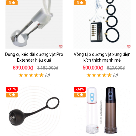
Hot
5
Hot
5
Dụng cụ kéo dài dương vật Pro
Vòng tập dương vật xung điện
Extender hiệu quả
kích thích mạnh mẽ
899.000₫
500.000₫
1.183.000₫
820.000₫
(8)
(8)
-31%
-34%
Hot
5
Hot
5