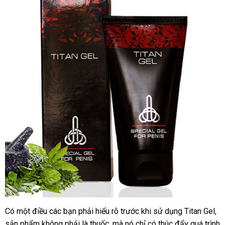
Có một điều
to
các bạn phải hiểu rõ trước khi sử dụng Titan Gel
bả
,
sản phẩm không phải là thuốc
hàng
,
nổi
mà nó chỉ có thúc đẩy
Đài
quá trình
gi