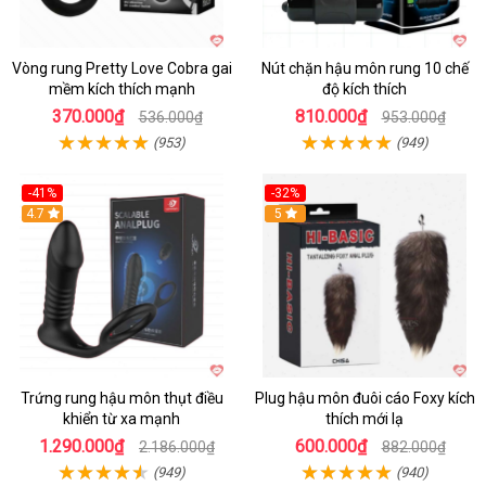
Vòng rung Pretty Love Cobra gai
Nút chặn hậu môn rung 10 chế
mềm kích thích mạnh
độ kích thích
370.000₫
810.000₫
536.000₫
953.000₫
(953)
(949)
-41%
-32%
Hot
4.7
Hot
5
Trứng rung hậu môn thụt điều
Plug hậu môn đuôi cáo Foxy kích
khiển từ xa mạnh
thích mới lạ
1.290.000₫
600.000₫
2.186.000₫
882.000₫
(949)
(940)