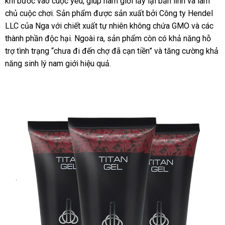
khi bước vào cuộc yêu
chỉ
cửa
, giúp nam giới lấy lại bản lĩnh
nhất
siêu
và làm
chủ cuộc chơi
facebook
. Sản phẩm
hàng
siêu
được sản xuất
đặt
bởi Công ty Hendel
thị
LLC
lớn
của Nga
nhập
với chiết xuất tự nhiên không chứa GMO
thị
mua
khách
và
gần
các
thành phần độc hại
khẩu
cũ
. Ngoài ra
lấy
, sản phẩm còn có khả năng hỗ
hàng
nhất
trợ tình trạng “chưa đi đến chợ
hàng
lắp
đã cạn tiền”
đẹp
và tăng cường khả
năng sinh lý nam giới hiệu quả.
đặt