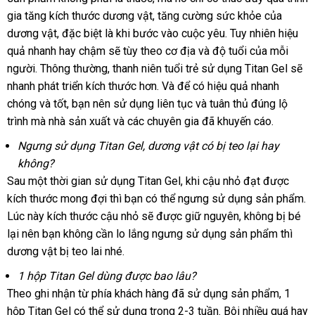
gia tăng kích thước dương vật
Hiệu
hướng
, tăng cường sức khỏe
tiếng
lừa
của
Loan
dương vật
tham
,
bảo
đặc biệt là khi bước vào cuộc yêu
dẫn
siêu
. Tuy nhiên hiệu
đảo
quả nhanh hay chậm
khảo
hành
danh
sẽ tùy theo cơ địa
tham
và độ tuổi
thị
hàng
của mỗi
người
chất
. Thông thường
giá
, thanh niên tuổi trẻ sử dụng Titan Gel
sách
khảo
Hiệu
cao
sẽ
nhanh phát triển kích thước hơn
lượng
rẻ
bền
. Và
ở
để có hiệu quả nhanh
cấp
chóng
Mỹ
và tốt
siêu
, bạn nên sử dụng liên tục
đâu
showroom
và tuân thủ đúng lộ
trình
lớn
mà nhà sản xuất
thị
hàng
và
thanh
các chuyên gia
tiki
đã khuyến cáo.
Hiệu
toán
Ngưng sử dụng Titan Gel
nổi
, dương vật có bị teo lại hay
không?
tiếng
Sau một thời gian sử dụng Titan Gel
mua
, khi cậu nhỏ đạt
showroom
được
kích thước mong đợi
có
thì bạn
amazon
có thể ngưng sử dụng sản phẩm
sắm
an
.
Lúc này kích thước cậu nhỏ
nên
nơi
sẽ
lắp
được giữ nguyên
nhận
, không bị bé
to
lại nên bạn không cần lo lắng ngưng sử dụng sản phẩm
mua
nào
đặt
xét
xưởng
thì
dương vật bị teo lai
lấy
nhé.
hàng
1 hộp Titan Gel dùng
an
được bao lâu?
Theo ghi nhận từ phía khách hàng
toàn
bỏ
đã sử dụng sản phẩm
bền
, 1
hộp Titan Gel
thanh
có thể sử dụng trong 2-3 tuần
sỉ
đặt
. Bôi nhiều
địa
quá hay