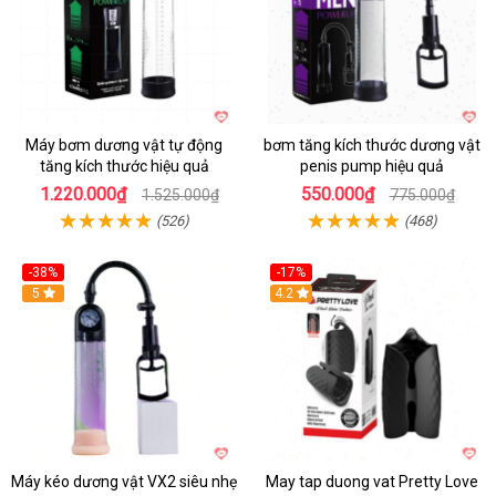
Máy bơm dương vật tự động
bơm tăng kích thước dương vật
tăng kích thước hiệu quả
penis pump hiệu quả
1.220.000₫
550.000₫
1.525.000₫
775.000₫
(526)
(468)
-38%
-17%
Hot
5
4.2
Máy kéo dương vật VX2 siêu nhẹ
May tap duong vat Pretty Love