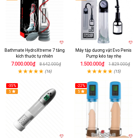
Bathmate HydroXtreme 7 tăng
Máy tập dương vật Evo Penis
kích thước tự nhiên
Pump kéo tay nhẹ
7.000.000₫
1.500.000₫
8.642.000₫
1.829.000₫
(16)
(15)
-35%
-22%
Hot
5
Hot
5