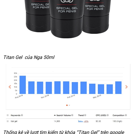
Titan Gel
nhập
của Nga 50ml
hàng
Thống kê về lượt tìm kiếm từ khóa “Titan Gel” trên google