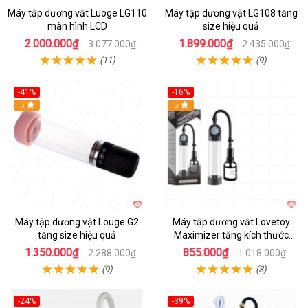
Máy tập dương vật Luoge LG110
Máy tập dương vật LG108 tăng
màn hình LCD
size hiệu quả
2.000.000₫
1.899.000₫
3.077.000₫
2.435.000₫
(11)
(9)
-41%
-16%
Hot
5
Hot
5
Máy tập dương vật Louge G2
Máy tập dương vật Lovetoy
tăng size hiệu quả
Maximizer tăng kích thước
nhanh
1.350.000₫
855.000₫
2.288.000₫
1.018.000₫
(9)
(8)
-24%
-39%