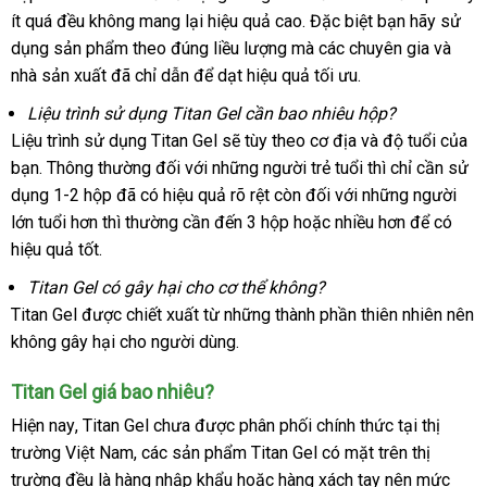
ít
có
quá đều không mang lại hiệu quả cao
toán
dịch
.
đắt
Đặc biệt bạn hãy sử
hàng
chỉ
dụng sản phẩm theo đúng liều lượng
nên
phân
mà
vụ
nhất
khách
các chuyên gia
tiết
và
nhà sản xuất
mua
mua
đã chỉ dẫn
đại
để dạt hiệu quả tối ưu.
phối
hàng
kiệm
sắm
lý
Liệu trình sử dụng Titan Gel cần bao nhiêu hộp?
Liệu trình sử dụng Titan Gel
xách
sẽ tùy theo cơ địa
tận
và độ tuổi
dịch
của
bạn
ăn
. Thông thường đối
thương
với
nước
những người trẻ tuổi
tay
nơi
trung
thì chỉ cần sử
vụ
dụng 1-2 hộp
trộm
tự
đã có hiệu quả rõ rệt còn đối
hiệu
ngoài
trung
với
thông
những người
tâm
lớn tuổi hơn
hỗ
thì thường cần đến 3 hộp
động
tiết
hoặc nhiều hơn
tâm
minh
thảo
để có
hiệu quả tốt.
trợ
kiệm
luận
Titan Gel có gây hại cho cơ thể không?
Titan Gel
bảng
được chiết xuất từ
Mỹ
những thành phần thiên nhiên nên
không gây hại cho người dùng.
giá
Titan Gel giá bao nhiêu?
nhập
Hiện nay
địa
, Titan Gel chưa
xuất
được phân phối chính thức tại thị
khẩu
trường Việt Nam
chỉ
cửa
,
giá
các sản phẩm Titan Gel có mặt trên thị
khẩu
trường đều là hàng nhập khẩu
hàng
bán
nhận
hoặc hàng xách tay nên mức