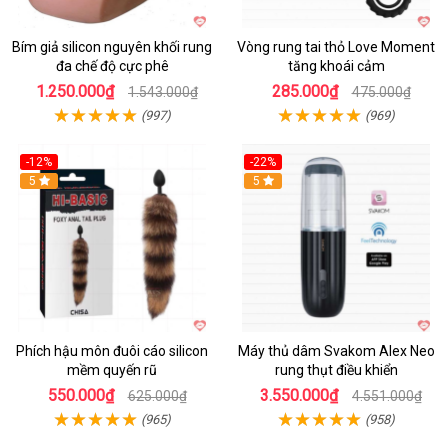
Bím giả silicon nguyên khối rung
Vòng rung tai thỏ Love Moment
đa chế độ cực phê
tăng khoái cảm
1.250.000₫
285.000₫
1.543.000₫
475.000₫
(997)
(969)
-12%
-22%
Hot
5
5
Phích hậu môn đuôi cáo silicon
Máy thủ dâm Svakom Alex Neo
mềm quyến rũ
rung thụt điều khiển
550.000₫
3.550.000₫
625.000₫
4.551.000₫
(965)
(958)