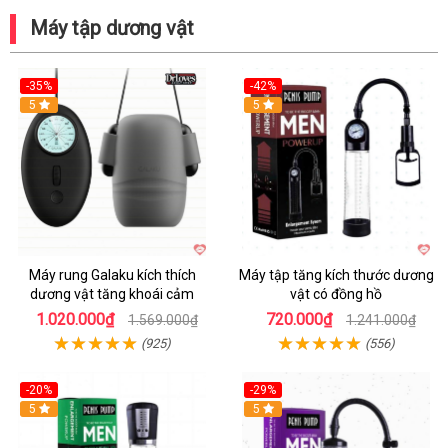
Máy tập dương vật
-35%
-42%
Hot
5
5
Máy rung Galaku kích thích
Máy tập tăng kích thước dương
dương vật tăng khoái cảm
vật có đồng hồ
1.020.000₫
720.000₫
1.569.000₫
1.241.000₫
(925)
(556)
-20%
-29%
5
5