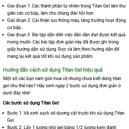
Giai đoạn 1: Các thành phần tự nhiên trong Titan Gel làm thư
giãn
xưởng
các cơ bắp
Đức
, làm cho chúng đàn hồi hơn.
Giải đoạn 2: Cải thiện lưu thông máu
bền
, tăng trưởng hoạt động
cơ bắp.
Giai đoạn 3: Bài tập dẫn đến việc dần dần đạt
nhập
được kết quả
Đức
mong muốn
chiết
. Các bài tập đơn giản này
địa
đã
Đài
được ghi trong
khẩu
giấy hướng dẫn sử dụng
khấu
tham
. Đọc
hàng
và làm theo hướng dẫn
chỉ
Loan
địa
để
mang lại kết quả tốt khi sử dụng sản phẩm.
khảo
giả
chỉ
Hướng dẫn cách sử dụng Titan Gel hiệu quả
Một số
nhận
các bạn nam giới mua về
phản
nhưng chưa biết dùng titan
gel như thế nào
xét
shopee
? Hãy xem ngay 2 bước sử dụng đơn giản ở
hồi
sản
dưới đây
sửa
nhé!
xuấ
chữa
Các bước sử dụng Titan Gel:
Bước 1: Vệ sinh sạch
thông
sẽ dương vật trước khi sử dụng Titan
Gel
minh
Bước 2: Lấy 1 lượng nhỏ gel bằng 1/2 lượng kem đánh