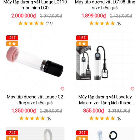
Máy tập dương vật Luoge LG110
Máy tập dương vật LG108 tăng
màn hình LCD
size hiệu quả
2.000.000₫
1.899.000₫
3.077.000₫
2.435.000₫
(11)
(9)
-41%
-16%
Hot
5
Hot
5
Máy tập dương vật Louge G2
Máy tập dương vật Lovetoy
tăng size hiệu quả
Maximizer tăng kích thước
nhanh
1.350.000₫
855.000₫
2.288.000₫
1.018.000₫
(9)
(8)
-24%
-39%
Hot
5
Hot
5