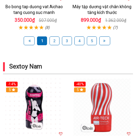
Bo bong tap duong vat Aichao
Máy tập dương vật chân không
tang cuong suc manh
tăng kích thước
350.000₫
899.000₫
507.000₫
1.362.000₫
(8)
(7)
1
2
3
4
5
Sextoy Nam
-14%
-40%
Hot
5
Hot
5