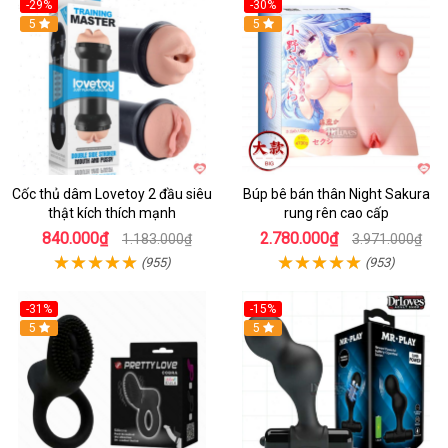
-29%
-30%
Hot
5
Hot
5
Cốc thủ dâm Lovetoy 2 đầu siêu
Búp bê bán thân Night Sakura
thật kích thích mạnh
rung rên cao cấp
840.000₫
2.780.000₫
1.183.000₫
3.971.000₫
(955)
(953)
-31%
-15%
5
Hot
5