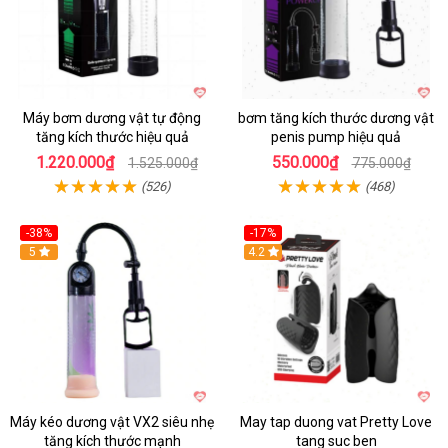
Máy bơm dương vật tự động
bơm tăng kích thước dương vật
tăng kích thước hiệu quả
penis pump hiệu quả
1.220.000₫
550.000₫
1.525.000₫
775.000₫
(526)
(468)
-38%
-17%
Hot
5
4.2
Máy kéo dương vật VX2 siêu nhẹ
May tap duong vat Pretty Love
tăng kích thước mạnh
tang suc ben