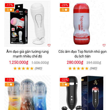
-17%
-29%
5
5
Âm đạo giả gắn tường rung
Cốc âm đạo Top Notch nhỏ gọn
mạnh nhiều chế độ
du lịch tiện
1.250.000₫
280.000₫
1.506.000₫
394.000₫
(940)
(940)
-13%
-23%
Hot
5
5