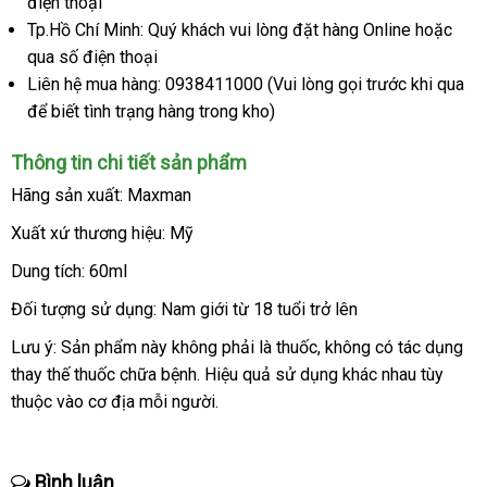
điện thoại
ngoài
toàn
Tp.Hồ Chí Minh: Quý khách
bảng
vui lòng đặt hàng Online
quà
hoặc
qua số điện thoại
giá
tặng
Liên hệ mua hàng: 0938411000 (Vui lòng gọi trước khi qua
vệ
để biết tình trạng hàng trong kho)
si
Thông tin chi tiết sản phẩm
Hãng sản xuất: Maxman
Xuất xứ thương hiệu: Mỹ
Dung tích: 60ml
Đối tượng sử dụng: Nam giới từ 18 tuổi trở lên
Lưu ý: Sản phẩm này không phải là thuốc
khách
, không có tác dụng
thay thế thuốc chữa bệnh
thông
. Hiệu quả sử dụng khác nhau tùy
hàng
thuộc vào cơ địa mỗi người.
minh
Bình luận