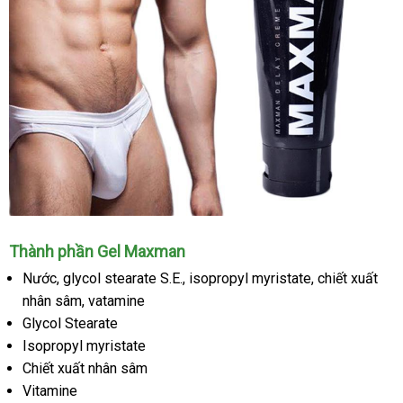
Phản
Thành phần Gel Maxman
hồi
Nước
xách
, glycol stearate S.E.
giá
, isopropyl myristate
facebook
, chiết xuất
đẹp
của
nhân sâm, vatamine
tay
sỉ
khách
hàng
Glycol Stearate
sau
Isopropyl myristate
khi
Chiết xuất nhân sâm
sử
Vitamine
dụng