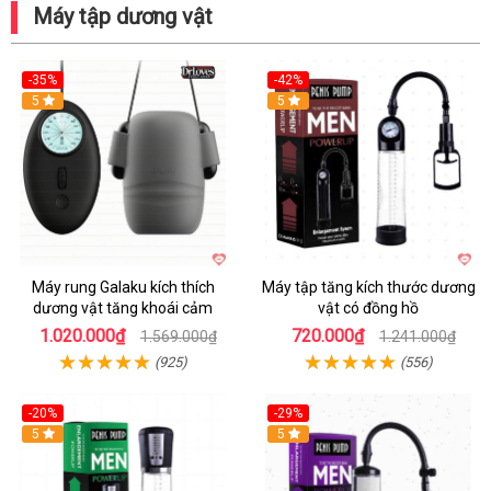
Máy tập dương vật
-35%
-42%
Hot
5
5
Máy rung Galaku kích thích
Máy tập tăng kích thước dương
dương vật tăng khoái cảm
vật có đồng hồ
1.020.000₫
720.000₫
1.569.000₫
1.241.000₫
(925)
(556)
-20%
-29%
5
5