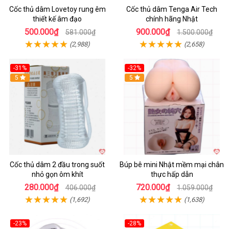
Cốc thủ dâm Lovetoy rung êm
Cốc thủ dâm Tenga Air Tech
thiết kế âm đạo
chính hãng Nhật
500.000₫
900.000₫
581.000₫
1.500.000₫
(2,988)
(2,658)
-31%
-32%
Hot
5
Hot
5
Cốc thủ dâm 2 đầu trong suốt
Búp bê mini Nhật mềm mại chân
nhỏ gọn ôm khít
thực hấp dẫn
280.000₫
720.000₫
406.000₫
1.059.000₫
(1,692)
(1,638)
-23%
-28%