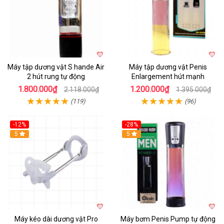
Máy tập dương vật S hande Air
Máy tập dương vật Penis
2 hút rung tự động
Enlargement hút mạnh
1.800.000₫
1.200.000₫
2.118.000₫
1.395.000₫
(119)
(96)
-12%
-28%
Hot
5
Hot
5
Máy kéo dài dương vật Pro
Máy bơm Penis Pump tự động