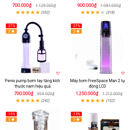
700.000₫
900.000₫
1.129.000₫
1.084.000₫
(352)
(318)
-27%
-27%
Hot
5
Hot
5
Penis pump bơm tay tăng kích
Máy bơm FreeSpace Man 2 tự
thước nam hiệu quả
động LCD
700.000₫
1.250.000₫
959.000₫
1.712.000₫
(242)
(152)
-15%
-14%
Hot
5
Hot
5