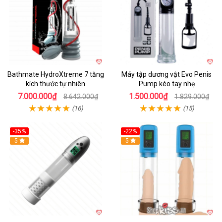
Bathmate HydroXtreme 7 tăng
Máy tập dương vật Evo Penis
kích thước tự nhiên
Pump kéo tay nhẹ
7.000.000₫
1.500.000₫
8.642.000₫
1.829.000₫
(16)
(15)
-35%
-22%
Hot
5
Hot
5