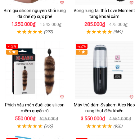
Bím giả silicon nguyên khối rung
Vòng rung tai thỏ Love Moment
đa chế độ cực phê
tăng khoái cảm
1.250.000₫
285.000₫
1.543.000₫
475.000₫
(997)
(969)
-12%
-22%
Hot
5
5
Phích hậu môn đuôi cáo silicon
Máy thủ dâm Svakom Alex Neo
mềm quyến rũ
rung thụt điều khiển
550.000₫
3.550.000₫
625.000₫
4.551.000₫
(965)
(958)