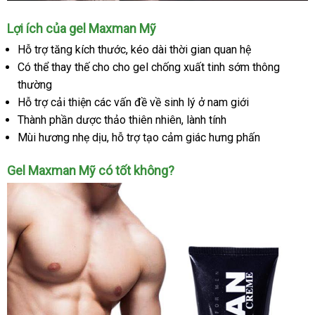
Gel
Lợi ích
giá
của gel Maxman Mỹ
Maxman
bán
Hỗ trợ tăng kích thước
kiểm
, kéo dài thời gian quan hệ
hỗ
Có thể thay thế cho cho gel chống xuất tinh sớm thông
tra
trợ
tăng
thường
kích
Hỗ trợ cải thiện
giá
các vấn đề về sinh lý ở nam giới
thước
Thành phần dược thảo thiên nhiên
sỉ
kho
, lành tính
nổi
Mùi hương nhẹ dịu
địa
, hỗ trợ tạo cảm giác hưng phấn
hàng
tiếng
chỉ
lắp
của
Gel Maxman Mỹ có tốt không?
đặt
Mỹ