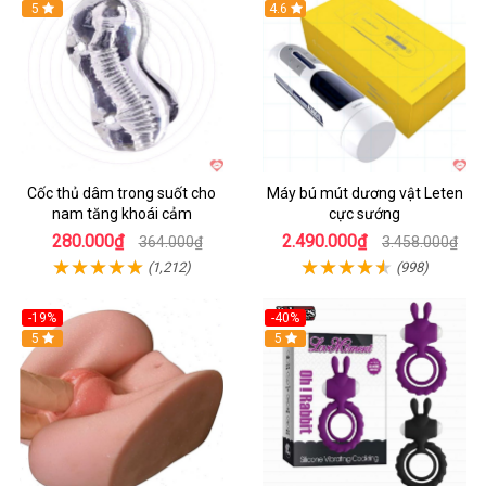
Hot
5
Hot
4.6
Cốc thủ dâm trong suốt cho
Máy bú mút dương vật Leten
nam tăng khoái cảm
cực sướng
280.000₫
2.490.000₫
364.000₫
3.458.000₫
(1,212)
(998)
-19%
-40%
Hot
5
5