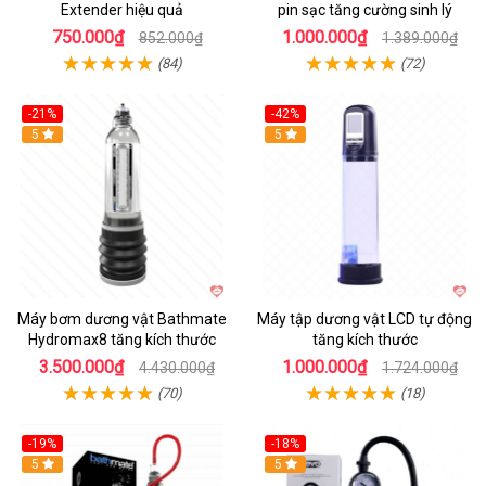
Extender hiệu quả
pin sạc tăng cường sinh lý
750.000₫
1.000.000₫
852.000₫
1.389.000₫
(84)
(72)
-21%
-42%
Hot
5
Hot
5
Máy bơm dương vật Bathmate
Máy tập dương vật LCD tự động
Hydromax8 tăng kích thước
tăng kích thước
3.500.000₫
1.000.000₫
4.430.000₫
1.724.000₫
(70)
(18)
-19%
-18%
Hot
5
Hot
5