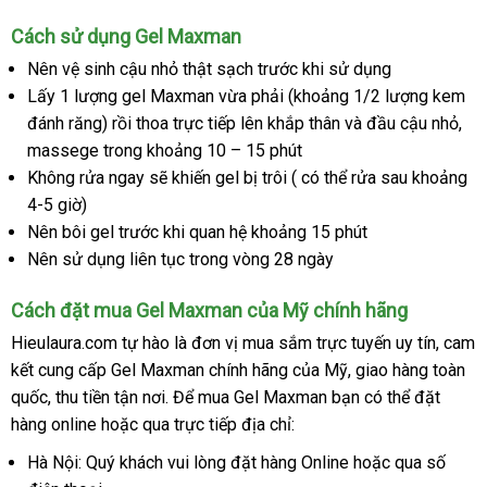
gel
Cách sử dụng Gel Maxman
Maxman
Nên vệ sinh cậu nhỏ thật sạch trước khi sử dụng
Lấy 1 lượng gel Maxman vừa phải (khoảng 1/2 lượng kem
đánh răng) rồi thoa trực tiếp lên khắp thân
cửa
và đầu cậu nhỏ
chí
,
massege trong khoảng 10 – 15 phút
hàng
hãn
Không rửa ngay
dịch
sẽ khiến gel bị trôi (
phản
có thể rửa sau khoảng
4-5 giờ)
vụ
hồi
Nên bôi gel trước khi quan hệ khoảng 15 phút
Nên sử dụng liên tục trong vòng 28 ngày
Cách đặt mua Gel Maxman
nhận
của Mỹ chính hãng
hàng
Hieulaura.com tự hào là đơn vị mua sắm trực tuyến uy tín
shop
, cam
kết cung cấp Gel Maxman chính hãng
đấu
của Mỹ
lừa
, giao hàng toàn
quốc
so
, thu tiền tận nơi
tư
. Để mua Gel Maxman bạn
giá
đảo
nhận
có thể đặt
hàng online
sánh
bền
hoặc qua trực tiếp địa chỉ:
vấn
hàng
Hà Nội: Quý khách
nước
vui lòng đặt hàng Online
an
hoặc qua số