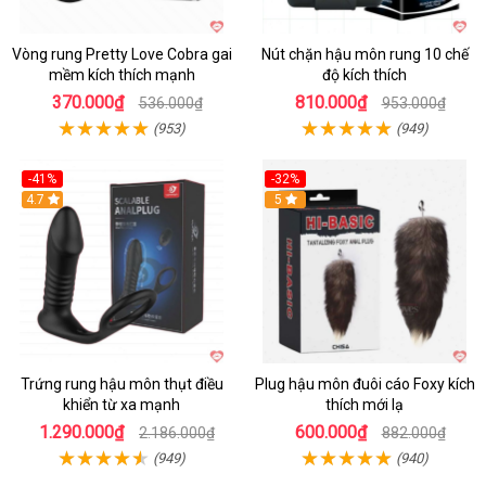
Vòng rung Pretty Love Cobra gai
Nút chặn hậu môn rung 10 chế
mềm kích thích mạnh
độ kích thích
370.000₫
810.000₫
536.000₫
953.000₫
(953)
(949)
-41%
-32%
Hot
4.7
Hot
5
Trứng rung hậu môn thụt điều
Plug hậu môn đuôi cáo Foxy kích
khiển từ xa mạnh
thích mới lạ
1.290.000₫
600.000₫
2.186.000₫
882.000₫
(949)
(940)