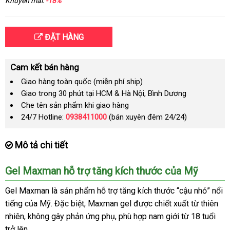
Khuyến mãi:
-18%
ĐẶT HÀNG
Cam kết bán hàng
Giao hàng toàn quốc (miễn phí ship)
Giao trong 30 phút tại HCM & Hà Nội, Bình Dương
Che tên sản phẩm khi giao hàng
24/7 Hotline:
0938411000
(bán xuyên đêm 24/24)
Mô tả chi tiết
Gel Maxman hỗ trợ tăng kích thước
có
của Mỹ
nên
Gel Maxman là sản phẩm hỗ trợ tăng kích thước “cậu nhỏ” nổi
chọn
tiếng
xuất
của Mỹ
kho
.
sử
Đặc biệt
tận
, Maxman gel
đắt
được chiết xuất từ thiên
nhiên
xưởng
, không gây phản ứng phụ
khẩu
hàng
dụng
nơi
mới
, phù hợp nam giới từ 18 tuổi
nhất
trở lên
nhất