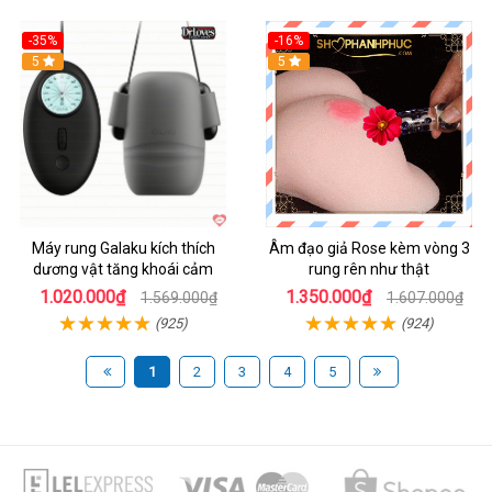
-35%
-16%
Hot
5
5
Máy rung Galaku kích thích
Âm đạo giả Rose kèm vòng 3
dương vật tăng khoái cảm
rung rên như thật
1.020.000₫
1.350.000₫
1.569.000₫
1.607.000₫
(925)
(924)
1
2
3
4
5