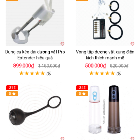
Dụng cụ kéo dài dương vật Pro
Vòng tập dương vật xung điện
Extender hiệu quả
kích thích mạnh mẽ
899.000₫
500.000₫
1.183.000₫
820.000₫
(8)
(8)
-31%
-34%
Hot
5
Hot
5