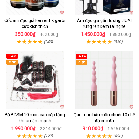
Cốc âm đạo giả Fervent X gai bi
Âm đạo giả gắn tường JIUAI
cực kích thích
rung rên kèm tai nghe
350.000₫
1.450.000₫
402.000₫
1.883.000₫
(940)
(930)
-14%
-43%
Hot
5
5
Bộ BDSM 10 món cao cấp tăng
Que rung hậu môn chuỗi 10 chế
khoái cảm mạnh
độ cực đã
1.990.000₫
910.000₫
2.314.000₫
1.596.000₫
(927)
(926)