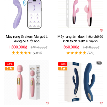
Máy rung Svakom Margot 2
Máy rung âm đạo nhiều chế độ
động cơ sưởi app
kích thích điểm G mạnh
1.800.000₫
860.000₫
1.914.000₫
1.410.000₫
(1,005)
(979)
-44%
-43%
Hot
5
Hot
5