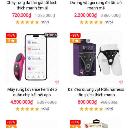
Chày rung đa tần giá tốt kích
Dương vật giả rung đa tần số
thích mạnh êm ái
mạnh mẽ
720.000₫
2.200.000₫
1.286.000₫
3.860.000₫
(977)
(975)
-16%
-38%
Hot
5
Hot
5
Máy rung Lovense Ferri đeo
Đai đeo dương vật RGB harness
quần chip kết nối app
tăng kích thích mạnh
4.500.000₫
600.000₫
5.357.000₫
968.000₫
(974)
(970)
-38%
-14%
5
5