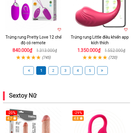
Trứng rung Pretty Love 12 chế
Trứng rung Little điều khiển app
độ có remote
kích thích
840.000₫
1.350.000₫
1.313.000₫
1.552.000₫
(745)
(720)
1
2
3
4
5
Sextoy Nữ
-20%
-29%
Hot
4.7
Hot
4.8