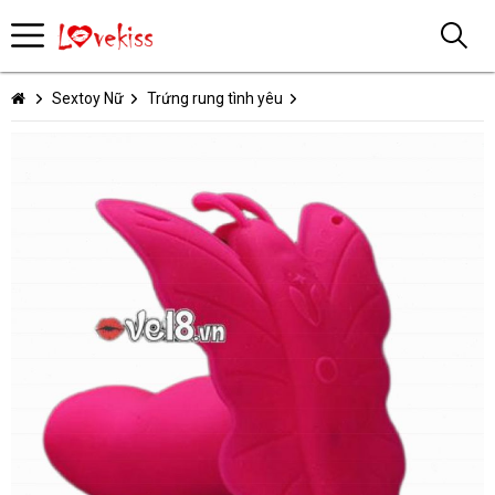
Sextoy Nữ
Trứng rung tình yêu