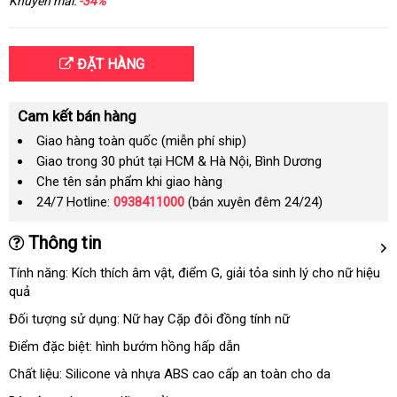
Khuyến mãi:
-34%
ĐẶT HÀNG
Cam kết bán hàng
Giao hàng toàn quốc (miễn phí ship)
Giao trong 30 phút tại HCM & Hà Nội, Bình Dương
Che tên sản phẩm khi giao hàng
24/7 Hotline:
0938411000
(bán xuyên đêm 24/24)
Thông tin
Tính năng: Kích thích âm vật
nội
, điểm G
thanh
, giải tỏa sinh lý cho nữ hiệu
quả
địa
lý
Đối tượng sử dụng: Nữ hay Cặp đôi đồng tính nữ
Điểm
to
đặc biệt: hình bướm hồng hấp dẫn
Chất liệu: Silicone
cửa
và nhựa ABS cao cấp an toàn cho da
hàng