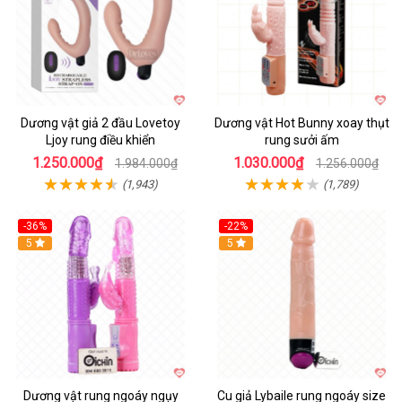
Dương vật giả 2 đầu Lovetoy
Dương vật Hot Bunny xoay thụt
Ljoy rung điều khiển
rung sưởi ấm
1.250.000₫
1.030.000₫
1.984.000₫
1.256.000₫
(1,943)
(1,789)
-36%
-22%
Hot
5
Hot
5
Dương vật rung ngoáy ngụy
Cu giả Lybaile rung ngoáy size