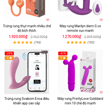
Trứng rung thụt mạnh nhiều chế
May rung Marilyn diem G co
độ kích thích
remote cuc manh
1.920.000₫
1.270.000₫
2.462.000₫
2.309.000₫
(794)
(783)
-29%
-41%
Hot
5
Hot
5
Trứng rung Svakom Erica điều
Máy rung PrettyLove Golddard
khiển app cao cấp
mini 10 chế độ mạnh