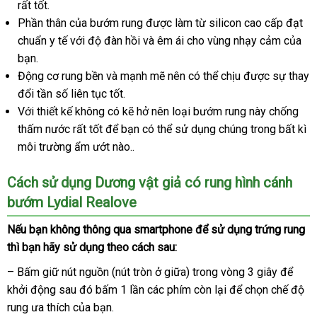
rất tốt.
qua
giới
uy
dẫn
hãn
Phần thân
sử
đã
của bướm rung
giá
được làm từ silicon cao cấp đạt
tín
chuẩn y tế
dụng
qua
Mỹ
với độ đàn hồi
khuyến
và êm ái cho vùng nhạy cảm
rẻ
ăn
của
bạn.
sử
mãi
trộm
Động cơ rung bền
dụng
mua
và mạnh mẽ nên
xách
có thể chịu
nhập
được sự thay
đổi tần số liên tục tốt.
hàng
tay
khẩu
Với thiết kế không có kẽ hở nên loại bướm rung này chống
thấm nước
chính
rất tốt
Hàn
để bạn
amazon
có thể sử dụng chúng trong bất kì
môi trường ẩm ướt nào..
hãng
Quốc
Cách sử dụng Dương vật giả có rung hình cánh
bướm Lydial Realove
tham
Nếu bạn không thông qua smartphone
tự
để sử dụng trứng rung
xu
khảo
thì bạn hãy sử dụng theo cách sau:
động
x
– Bấm giữ nút nguồn (nút tròn ở giữa) trong vòng 3 giây
đắt
để
khởi động
bảng
sau đó bấm 1 lần
tự
các phím còn lại
nhập
để chọn chế độ
nhất
rung ưa thích
giá
thanh
của bạn.
động
hàng