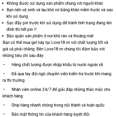
Không
tốt
được sử dụng sản phẩm chung
lấy
với người khác
Bạn nên vệ sinh
nhất
nơi
và lau khô nó bằng khăn mềm trước
hàng
đặt
và sau
khi sử dụng
bán
hàng
Sạc đầy pin trước khi sử dụng
cửa
để tránh tình trạng đang lên
đỉnh
bỏ
thì hết pin !!
hàng
Bảo quản sản phẩm ở nơi khô ráo
sỉ
danh
và thoáng mát
Bạn
tự
có thể mua gel này tại Love18.vn
sách
so
với chất lượng tốt
phản
và
giá cả phải chăng
động
đặt
.
phân
Bên Love18.vn chúng tôi đảm bảo
sánh
giá
với
hồi
Đài
những tiêu chí
Trung
sau đây:
hàng
phối
rẻ
Loan
Quốc
– Hàng chất lượng
khách
được nhập khẩu từ nước ngoài về
hàng
– Đã qua tay đội ngũ chuyên viên kiểm tra trước khi mang
ra thị trường
– Nhân viên online 24/7
amazon
để giải đáp
ở
những thắc mắc cho
khách hàng
đâu
tốt
– Ship hàng nhanh chóng trong nội thành
bảng
và toàn quốc
giá
– Bảo mật thông tin
bền
của khách hàng
phản
tuyệt đối.