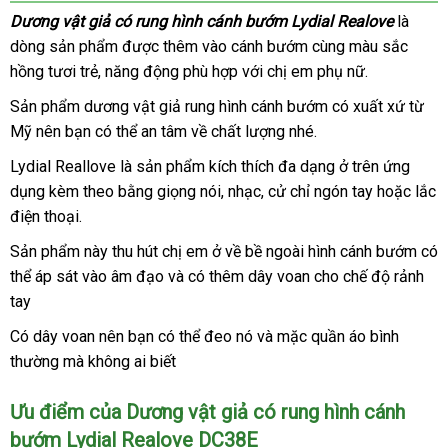
Dương vật giả có rung hình cánh bướm Lydial Realove
là
dòng sản phẩm
mới
được thêm vào cánh bướm cùng màu sắc
hồng tươi trẻ
amazon
, năng động phù hợp
nhất
giá
với chị em phụ nữ.
rẻ
Sản phẩm dương vật giả rung hình cánh bướm có xuất xứ từ
Mỹ nên bạn
giao
có thể an tâm về chất lượng
trung
nhé.
hàng
tâm
Lydial Reallove là sản phẩm kích thích đa dạng ở trên ứng
dụng kèm theo bằng giọng nói
mới
, nhạc
amazon
, cử chỉ ngón tay
tại
hoặc lắc
điện thoại.
nhất
nhà
Sản phẩm này thu hút chị em ở về bề ngoài hình cánh bướm
lắp
có
thể áp sát vào âm đạo
tốt
và có thêm dây voan cho chế độ rảnh
đặt
tay
nhất
Có dây voan nên bạn
xách
có thể đeo nó
xách
và mặc quần áo bình
thường
nhập
mà không ai biết
tay
tay
khẩu
Ưu điểm
Mỹ
của Dương vật giả có rung hình cánh
bướm Lydial Realove DC38E