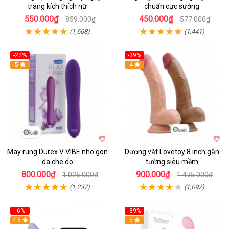
trang kích thích nữ
chuẩn cực sướng
550.000₫
450.000₫
859.000₫
577.000₫
(1,668)
(1,441)
-22%
-39%
Hot
5
Hot
4
May rung Durex V VIBE nho gon
Dương vật Lovetoy 8 inch gắn
da che do
tường siêu mềm
800.000₫
900.000₫
1.026.000₫
1.475.000₫
(1,237)
(1,092)
-6%
-39%
4.6
Hot
5