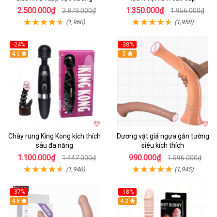
2.500.000₫
1.350.000₫
2.873.000₫
1.956.000₫
(1,960)
(1,958)
-24%
-38%
4.6
Hot
5
Chày rung King Kong kích thích
Dương vật giả ngựa gắn tường
sâu đa năng
siêu kích thích
1.100.000₫
990.000₫
1.447.000₫
1.596.000₫
(1,946)
(1,945)
-37%
-18%
Hot
4.8
Hot
4.2