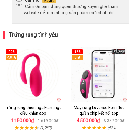
Cẩm Tú
ADMIN
Cảm ơn bạn, đừng quên thường xuyên ghé thăm
website để xem những sản phẩm mới nhất nhé.
Trứng rung tình yêu
-29%
-16%
Hot
4.8
Hot
5
Trứng rung thiên nga Flamingo
Máy rung Lovense Ferri đeo
điều khiển app
quần chip kết nối app
1.150.000₫
4.500.000₫
1.619.000₫
5.357.000₫
(1,962)
(974)