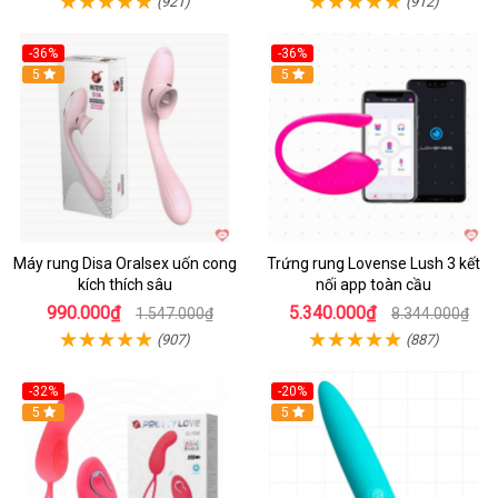
(921)
(912)
-36%
-36%
5
Hot
5
Máy rung Disa Oralsex uốn cong
Trứng rung Lovense Lush 3 kết
kích thích sâu
nối app toàn cầu
990.000₫
5.340.000₫
1.547.000₫
8.344.000₫
(907)
(887)
-32%
-20%
5
5