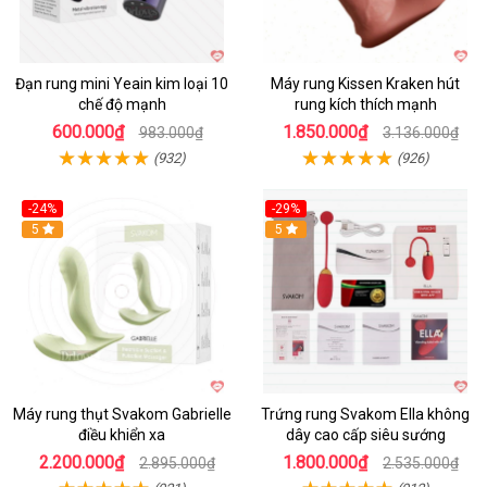
Đạn rung mini Yeain kim loại 10
Máy rung Kissen Kraken hút
chế độ mạnh
rung kích thích mạnh
600.000₫
1.850.000₫
983.000₫
3.136.000₫
(932)
(926)
-24%
-29%
Hot
5
5
Máy rung thụt Svakom Gabrielle
Trứng rung Svakom Ella không
điều khiển xa
dây cao cấp siêu sướng
2.200.000₫
1.800.000₫
2.895.000₫
2.535.000₫