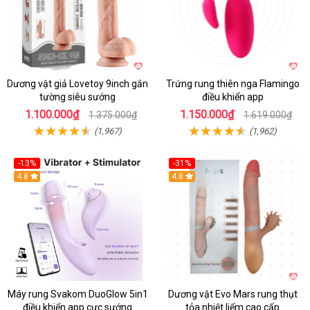
Dương vật giả Lovetoy 9inch gắn
Trứng rung thiên nga Flamingo
tường siêu sướng
điều khiển app
1.100.000₫
1.150.000₫
1.375.000₫
1.619.000₫
(1,967)
(1,962)
-13%
-31%
4.8
4.8
Máy rung Svakom DuoGlow 5in1
Dương vật Evo Mars rung thụt
điều khiển app cực sướng
tỏa nhiệt liếm cao cấp