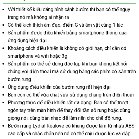
Với thiết kế kiểu dáng hình cánh bướm
hướng
thì bạn
đấu
có thể ngụy
trang nó
bảng
mà không ai nhận ra
dẫn
giá
Có thể kích thích âm đạo
giá
amazon
, điểm G
đắt
và âm vật cùng 1 lúc
Sản phẩm
miễn
được điều khiển bằng smartphone thông qua
nhất
ứng dụng hiện đại
phí
Khoảng cách điều khiển là không có giới hạn
nhận
, chỉ cần có
smartphone
giá
và wifi
có
hoặc 3g
xét
Sản phẩm
danh
có thể sử dụng độc lập khi bạn không kết nối
rẻ
nên
chúng
hàng
với điện thoại
sách
chọn
đấu
mà sử dụng bằng
đặt
các phím có sẵn trên
bướm rung
Hiệu
giá
mua
Ứng dụng điều khiển
xuất
của bướm rung
phụ
rất hiện đại
Bạn còn
giá
có thể vừa chat vừa sử dụng chúng trên điện thoại
xứ
kiện
Phương thức
bán
mua
để điều khiển
đăng
rất đa dạng
Lazada
. Bạn
lớn
có thể trượt
ngón tay trên màn hình
lẻ
hàng
Pháp
để thay đổi tần số rung
ký
shop
hoặc dùng
giọng nói
tiki
, dùng bản nhạc
đổi
để làm nền cho chế độ rung.
Bướm rung Lydial Realove có khung
trả
ở
được làm từ nhựa ABS
cao cấp
đã
và chắc chắn nên nó
thế
có thể chịu
đâu
hướng
được lực va đập
chí