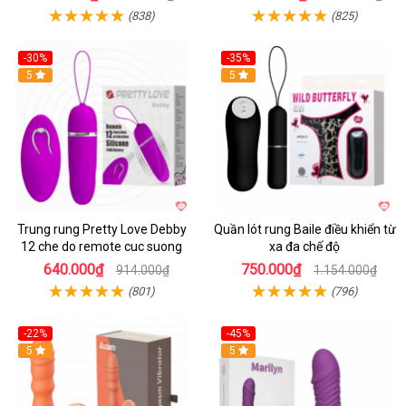
(838)
(825)
-30%
-35%
Hot
5
Hot
5
Trung rung Pretty Love Debby
Quần lót rung Baile điều khiển từ
12 che do remote cuc suong
xa đa chế độ
640.000₫
750.000₫
914.000₫
1.154.000₫
(801)
(796)
-22%
-45%
Hot
5
Hot
5