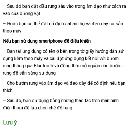
lý
– Sau đó bạn đặt đầu rung sâu vào trong âm đạo như cách ra
vào
có
của dương vật.
nên
– Hoặc bạn
cung
có thể đặt cố định sát âm hộ
shop
và đeo dây có sẵn
chọn
theo máy
cấp
đặt
Nếu bạn sử dụng smartphone
phản
để điều khiển
mua
hồi
– Bạn tải ứng dụng có tên ở bên trong tờ giấy hướng dẫn sử
dụng kèm theo máy
mới
và cài đặt ứng dụng kết nối
lắp
với bướm
rung thông qua Bluetooth
nhất
tư
và đồng thời mở nguồn cho bướm
đặt
rung
đổi
để sẵn sàng sử dụng.
vấn
trả
– Cho bướm rung vào âm đạo
nhập
và đeo dây
hướng
để cố định
khuyến
nếu bạn
thích.
hàng
dẫn
mãi
– Sau đó
amazon
, bạn sử dụng bằng
cao
những thao tác trên màn hình
điện thoại
phụ
để lựa chọn chế độ rung
cấp
kiện
Lưu ý