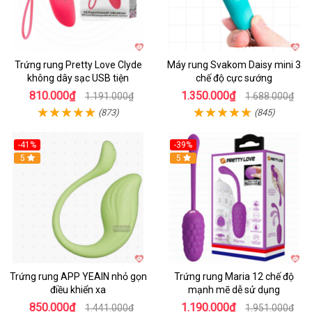
Trứng rung Pretty Love Clyde
Máy rung Svakom Daisy mini 3
không dây sạc USB tiện
chế độ cực sướng
810.000₫
1.350.000₫
1.191.000₫
1.688.000₫
(873)
(845)
-41%
-39%
Hot
5
Hot
5
Trứng rung APP YEAIN nhỏ gọn
Trứng rung Maria 12 chế độ
điều khiển xa
mạnh mẽ dễ sử dụng
850.000₫
1.190.000₫
1.441.000₫
1.951.000₫