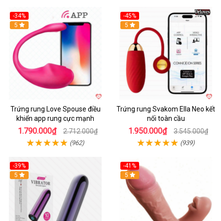
-34%
-45%
5
Hot
5
Trứng rung Love Spouse điều
Trứng rung Svakom Ella Neo kết
khiển app rung cực mạnh
nối toàn cầu
1.790.000₫
1.950.000₫
2.712.000₫
3.545.000₫
(962)
(939)
-39%
-41%
Hot
5
Hot
5