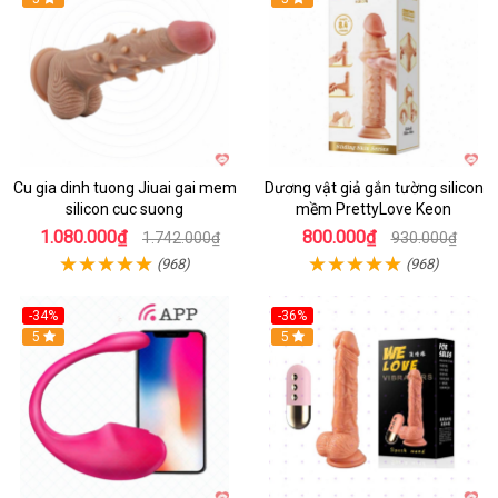
Cu gia dinh tuong Jiuai gai mem
Dương vật giả gắn tường silicon
silicon cuc suong
mềm PrettyLove Keon
1.080.000₫
800.000₫
1.742.000₫
930.000₫
(968)
(968)
-34%
-36%
5
5