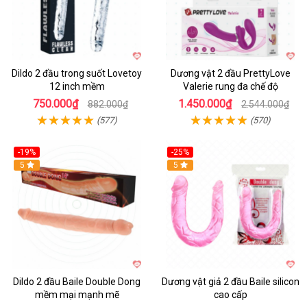
Dildo 2 đầu trong suốt Lovetoy
Dương vật 2 đầu PrettyLove
12 inch mềm
Valerie rung đa chế độ
750.000₫
1.450.000₫
882.000₫
2.544.000₫
(577)
(570)
-19%
-25%
Hot
5
5
Dildo 2 đầu Baile Double Dong
Dương vật giả 2 đầu Baile silicon
mềm mại mạnh mẽ
cao cấp