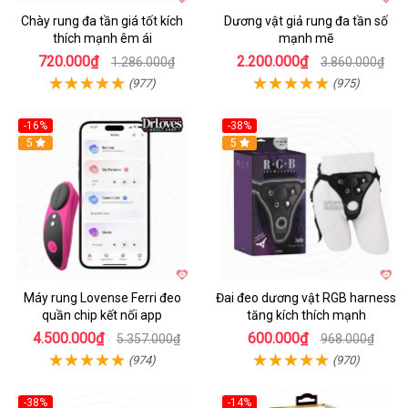
Chày rung đa tần giá tốt kích
Dương vật giả rung đa tần số
thích mạnh êm ái
mạnh mẽ
720.000₫
2.200.000₫
1.286.000₫
3.860.000₫
(977)
(975)
-16%
-38%
Hot
5
Hot
5
Máy rung Lovense Ferri đeo
Đai đeo dương vật RGB harness
quần chip kết nối app
tăng kích thích mạnh
4.500.000₫
600.000₫
5.357.000₫
968.000₫
(974)
(970)
-38%
-14%