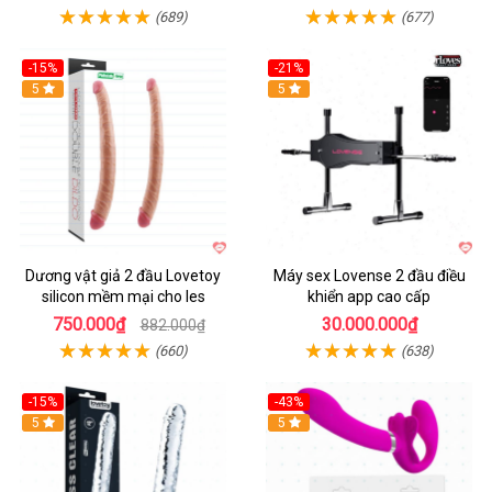
(689)
(677)
-15%
-21%
Hot
5
Hot
5
Dương vật giả 2 đầu Lovetoy
Máy sex Lovense 2 đầu điều
silicon mềm mại cho les
khiển app cao cấp
750.000₫
30.000.000₫
882.000₫
(660)
(638)
-15%
-43%
5
5