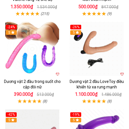
1.350.000₫
500.000₫
1.534.000₫
847.000₫
(215)
(9)
-24%
-26%
Hot
5
Hot
5
Dương vật 2 đầu trong suốt cho
Dương vật 2 đầu LoveToy điều
cặp đôi nữ
khiển từ xa rung mạnh
390.000₫
1.100.000₫
513.000₫
1.486.000₫
(8)
(8)
-42%
-19%
Hot
5
Hot
5