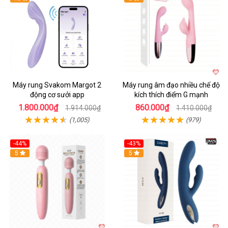
Máy rung Svakom Margot 2
Máy rung âm đạo nhiều chế độ
động cơ sưởi app
kích thích điểm G mạnh
1.800.000₫
860.000₫
1.914.000₫
1.410.000₫
(1,005)
(979)
-44%
-43%
Hot
5
Hot
5