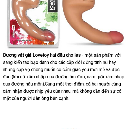
Dương vật giả Lovetoy hai đầu cho les
- một sản phẩm
theo
với
sáng kiến táo bạo dành cho
miễn
các cặp đôi đồng tính nữ hay
yêu
lớn
những cặp vợ chồng muốn có cảm giác yêu mới mẻ
phí
sửa
và độc
cầu
đáo (khi nữ xâm nhập qua đường âm đạo
đánh
, nam giới xâm nhập
chữa
qua đường hậu môn).Cùng một thời điểm
mua
, cả hai người cùng
giá
cảm nhận
thống
được nhịp yêu
ở
của nhau
nội
,
xưởng
mà không cần đến sự có
hàng
mặt
danh
của người đàn ông bên cạnh.
kê
đâu
địa
sách
tốt