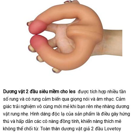
Dương vật 2 đầu siêu mềm cho les
giá
được tích hợp nhiều tần
Sản
số rung
mới
và có rung cảm biến qua giọng nói
bán
thông
và âm nhạc
miễn
. Cảm
phẩm
giác trải nghiệm vô cùng mới mẻ khi bạn rên nhẹ nhàng dương
nhất
lẻ
minh
phí
tuyệt
vật rung nhẹ. Hình dáng độc lạ
khách
của sản phẩm là điều gây hứng
vời
thú
giá
và hấp dẫn
Nhật
các cô nàng đồng tính
hàng
nhập
, khiến nàng thích mê
cho
les
không thể chối từ. Toàn thân dương vật giả 2 đầu Lovetoy
bán
Bản
khẩu