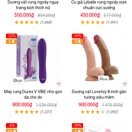
Dương vật rung ngoáy ngụy
Cu giả Lybaile rung ngoáy size
trang kích thích nữ
chuẩn cực sướng
550.000₫
450.000₫
859.000₫
577.000₫
(1,668)
(1,441)
-22%
-39%
Hot
5
Hot
4
May rung Durex V VIBE nho gon
Dương vật Lovetoy 8 inch gắn
da che do
tường siêu mềm
800.000₫
900.000₫
1.026.000₫
1.475.000₫
(1,237)
(1,092)
-6%
-39%
4.6
Hot
5