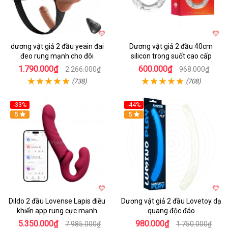
dương vật giả 2 đầu yeain đai
Dương vật giả 2 đầu 40cm
đeo rung mạnh cho đôi
silicon trong suốt cao cấp
1.790.000₫
600.000₫
2.266.000₫
968.000₫
(738)
(708)
-33%
-44%
5
Hot
5
Dildo 2 đầu Lovense Lapis điều
Dương vật giả 2 đầu Lovetoy dạ
khiển app rung cực mạnh
quang độc đáo
5.350.000₫
980.000₫
7.985.000₫
1.750.000₫