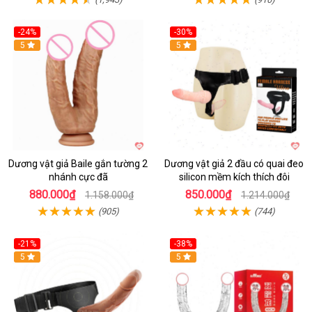
-24%
-30%
Hot
5
Hot
5
Dương vật giả Baile gắn tường 2
Dương vật giả 2 đầu có quai đeo
nhánh cực đã
silicon mềm kích thích đôi
880.000₫
850.000₫
1.158.000₫
1.214.000₫
(905)
(744)
-21%
-38%
Hot
5
Hot
5