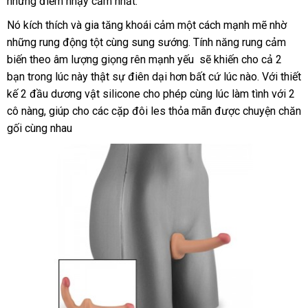
những điểm nhạy cảm nhất.
hàng
ch
tư
sẽ
Nó kích thích
chất
và gia tăng khoái cảm một cách mạnh mẽ nhờ
tổng
vấn
mang
những rung động tột cùng sung sướng. Tính năng rung cảm
lượng
hợp
đến
sự
biến theo âm lượng giọng rên mạnh yếu
cửa
sẽ khiến cho cả 2
trải
bạn trong lúc này thật sự điên dại hơn
tự
bất cứ lúc nào. Với thiết
hàng
nghiệm
kế 2 đầu dương vật silicone cho phép cùng lúc làm tình
động
thanh
với 2
tuyệt
cô nàng
voucher
, giúp cho
nơi
các cặp đôi les thỏa mãn
mới
được chuyện chăn
lý
vời
gối cùng nhau
bán
nhất