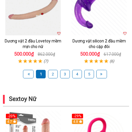
Dương vật 2 đầu Lovetoy mềm
Dương vật silicon 2 đầu mềm
mịn cho nữ
cho cặp đôi
500.000₫
500.000₫
862.000₫
617.000₫
(7)
(6)
1
2
3
4
5
Sextoy Nữ
-20%
-29%
Hot
4.7
Hot
4.8