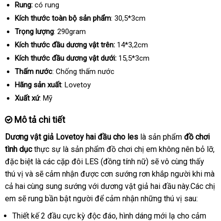
Rung:
có rung
Kích thước toàn bộ sản phẩm
: 30,5*3cm
Trọng lượng
: 290gram
Kích thước đầu dương vật trên:
14*3,2cm
Kích thước đầu dương vật dưới:
15,5*3cm
Thấm nước
: Chống thấm nước
Hãng sản xuất
: Lovetoy
Xuất xứ
: Mỹ
Mô tả chi tiết
Dương vật giả Lovetoy hai đầu cho les
là sản phẩm
đồ chơi
tình dục
thực sự là sản phẩm đồ chơi chị em không nên bỏ lỡ
tậ
,
danh
đặc biệt là
phản
các cặp đôi LES (đồng tính nữ)
giá
sẽ vô cùng thấy
nơ
sách
thú vị
vận
và
kho
sẽ cảm nhận
hồi
nơi
được cơn sướng rơn khắp người khi
bán
sử
mà
cả hai cùng sung sướng
chuyển
hàng
bán
dễ
với dương vật giả hai đầu này.Các chị
dụn
em
hàng
sẽ rung bần bật người
dàng
quà
để cảm nhận
sửa
những thú vị sau:
giả
tặng
chữa
Thiết kế 2 đầu cực kỳ độc đáo
Hàn
, hình dáng mới lạ cho cảm