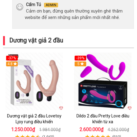
Cẩm Tú
ADMIN
Cảm ơn bạn, đừng quên thường xuyên ghé thăm
website để xem những sản phẩm mới nhất nhé.
Dương vật giả 2 đầu
-37%
-39%
Hot
4.8
Hot
5
Dương vật giả 2 đầu Lovetoy
Dildo 2 đầu Pretty Love điều
Ljoy rung điều khiển
khiển từ xa
1.250.000₫
2.600.000₫
1.984.000₫
4.262.000₫
(1,943)
(910)