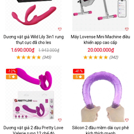
Dương vật giả Wild Lily 3in1 rung
Máy Lovense Mini Machine điều
thụt cực đã cho les
khiển app cao cấp
1.690.000₫
20.000.000₫
1.943.000₫
(345)
(342)
-12%
-41%
5
Hot
5
Dương vật giả 2 đầu Pretty Love
Silicon 2 đầu mềm dài cực phê
Valerie rung 12 chế độ
kích thích mạnh