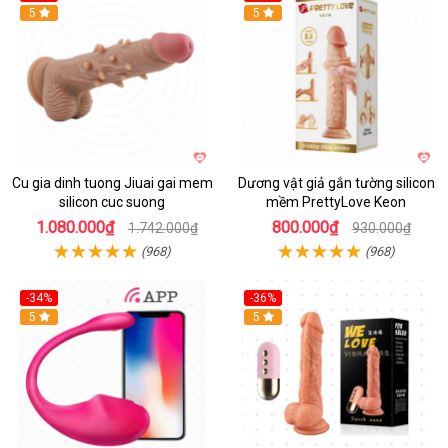
5
5
Cu gia dinh tuong Jiuai gai mem
Dương vật giả gắn tường silicon
silicon cuc suong
mềm PrettyLove Keon
1.080.000₫
800.000₫
1.742.000₫
930.000₫
(968)
(968)
-34%
-36%
5
5