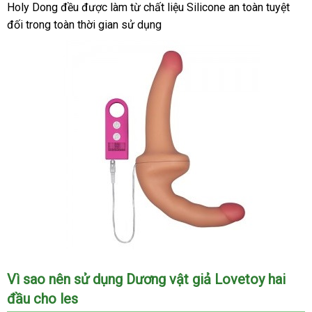
Holy Dong đều
voucher
được làm từ chất liệu Silicone an toàn
ăn
tuyệt
đối trong toàn thời gian sử dụng
trộm
Hình
Vì sao nên sử dụng Dương vật giả Lovetoy hai
ảnh
đầu cho les
mô