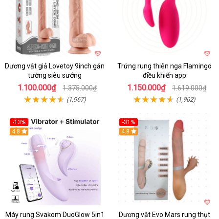
Dương vật giả Lovetoy 9inch gắn
Trứng rung thiên nga Flamingo
tường siêu sướng
điều khiển app
1.100.000₫
1.150.000₫
1.375.000₫
1.619.000₫
(1,967)
(1,962)
-13%
-31%
4.8
4.8
Máy rung Svakom DuoGlow 5in1
Dương vật Evo Mars rung thụt