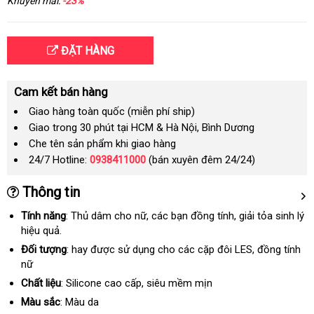
Khuyến mãi:
-23%
ĐẶT HÀNG
Cam kết bán hàng
Giao hàng toàn quốc (miễn phí ship)
Giao trong 30 phút tại HCM & Hà Nội, Bình Dương
Che tên sản phẩm khi giao hàng
24/7 Hotline:
0938411000
(bán xuyên đêm 24/24)
Thông tin
Tính năng
: Thủ dâm cho nữ
Lazada
, các bạn đồng tính
rẻ
, giải tỏa sinh lý
hiệu quả.
nhất
Đối tượng
: hay
qua
được sử dụng cho các cặp đôi LES
giảm
, đồng tính
nữ
app
giá
Chất liệu
: Silicone cao cấp
qua
, siêu mềm mịn
app
Màu sắc
: Màu da