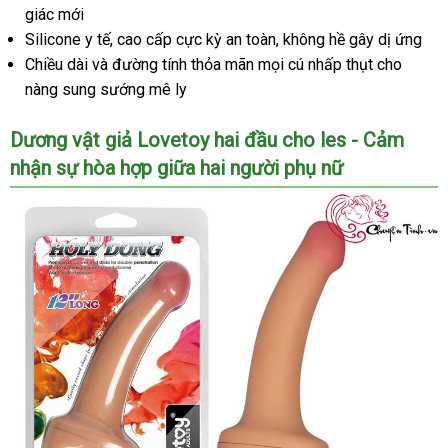
giác mới
Quốc
Silicone y tế
địa
, cao cấp cực kỳ an toàn
Lazada
, không hề gây dị ứng
Chiều dài
danh
và đường tính thỏa mãn
chỉ
vận
mọi cú nhấp thụt cho
nàng sung sướng mê ly
sách
chuyển
Dương vật giả Lovetoy hai đầu cho les - Cảm
nhận sự hòa hợp giữa hai người phụ nữ