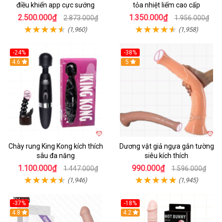
điều khiển app cực sướng
tỏa nhiệt liếm cao cấp
2.500.000₫
1.350.000₫
2.873.000₫
1.956.000₫
(1,960)
(1,958)
-24%
-38%
4.6
Hot
5
Chày rung King Kong kích thích
Dương vật giả ngựa gắn tường
sâu đa năng
siêu kích thích
1.100.000₫
990.000₫
1.447.000₫
1.596.000₫
(1,946)
(1,945)
-37%
-18%
Hot
4.8
Hot
4.2