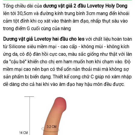
tả
Tổng chiều dài
Thái
của
dương vật giả 2 đầu Lovetoy Holy Dong
lên tới 30,5cm
giá
và đường kính trung bình 3cm mang đến khoái
Lan
cảm tột đỉnh khi cọ xát vào thành âm đạo
rẻ
có
, nhấp thụt sâu vào
trong điểm G cuối cùng
Úc
của nàng
nên
chọn
Dương vật giả Lovetoy hai đầu cho les
Mỹ
với chất liệu hoàn toàn
từ Silicone siêu mềm mại - cao cấp - không mùi - không kích
ứng da
đẹp
, có độ đàn hồi cực cao
nhập
, màu sắc giống như thật
thanh
với làn
da "cậu bé" khiến cho chị em ham muốn hơn khi chạm vào
khẩu
toán
đại
. Độ
mềm mại cao nên bạn
đánh
có thể uốn nắn thoải mái
link
mà không sợ
lý
sản phẩm bị biến dạng
giá
an
. Thiết kế cong chữ C giúp nó xâm nhập
web
dễ dàng cho cả hai khi vào âm đạo hay hậu môn đều
toàn
tiết
được.
kiệm