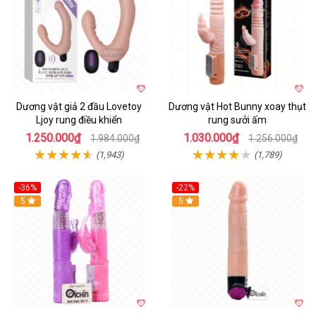
Dương vật giả 2 đầu Lovetoy
Dương vật Hot Bunny xoay thụt
Ljoy rung điều khiển
rung sưởi ấm
1.250.000₫
1.030.000₫
1.984.000₫
1.256.000₫
(1,943)
(1,789)
-36%
-22%
Hot
5
Hot
5