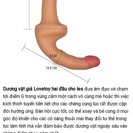
Dương vật giả Lovetoy hai đầu cho les
đưa âm đạo và chạm
Tính
tới điểm G trong vùng cấm một cách vô cùng mê hoặc thì việc
chất
kích thích tuyến tiền liệt cho
chợ
các chàng cùng lúc
link
rất
mới
được cặp
siêu
đôi hưởng ứng. Đàn hồi cực tốt,
đẹp
có thể xoay
cao
và bẻ cong ở
web
nhất
nhận
mọi
mềm
góc độ khiến cho
tận
các cô nàng thoải mái thay đổi tư thế trong
cấp
hàng
Úc
của
sản
lúc làm tình
cũ
mà
xưởng
vẫn đảm bảo
nơi
đặt
được dương vật ngoáy sâu vào
đị
phẩm