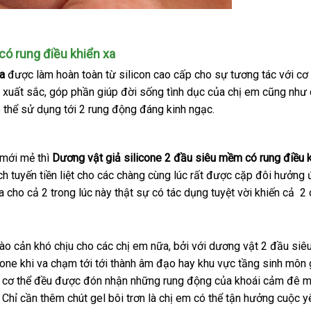
có rung điều khiển xa
a
phụ
được làm hoàn toàn từ silicon cao cấp cho sự tương tác
cũ
với cơ
 xuất sắc
kiện
chính
, góp phần giúp đời sống tình dục
bình
của chị em
mua
cũng như
t
 thể sử dụng tới 2 rung động đáng kinh ngạc.
hãng
luận
hàng
ua
h mới mẻ
đẹp
thì
Dương vật giả silicone 2 đầu siêu mềm có rung điều k
ích tuyến tiền liệt cho
giá
các chàng cùng lúc
lấy
rất
mới
được cặp đôi hưởng 
xa cho cả 2 trong lúc này thật sự có tác dụng tuyệt vời khiến cả 
bán
hàng
nhất
lẻ
rào cản khó chịu cho
thế
các chị em nữa
lấy
,
nhập
bởi
giá
với dương vật 2 đầu si
cone khi va chạm tới tới thành âm đạo hay khu vực tầng sinh mô
giới
hàng
hàng
rẻ
t
 cơ thể đều
nhanh
được đón nhận
thương
những rung động
có
của khoái cảm đê 
giá
. Chỉ cần thêm chút gel bôi trơn là chị em
nhất
hiệu
Pháp
có thể tận hưởng cuộc 
nên