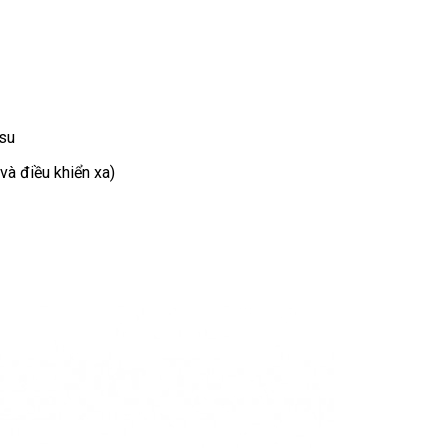
su
kho
và điều khiển xa)
hàng