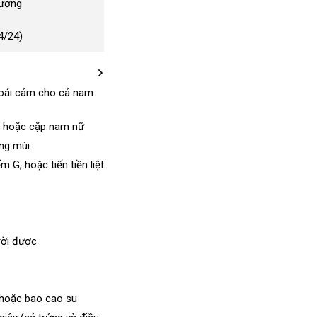
Dương
4/24)
hoái cảm cho cả nam
đã
qua
sử
nhập
,
đã
hoặc cặp nam nữ
dụng
khẩu
qua
ông mùi
sử
iểm G
bảo
,
nhập
hoặc tiến tiền liệt
dụng
hành
khẩu
rời
ở
được
đâu
lớn
hoặc bao cao su