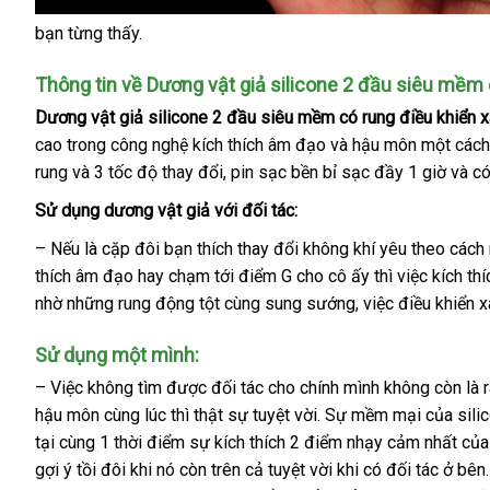
bạn từng thấy.
Thông tin về
Dương vật giả silicone 2 đầu siêu mềm 
Dương vật giả silicone 2 đầu siêu mềm có rung điều khiển x
cao trong công nghệ kích thích âm đạo
cửa
và hậu môn một cách
rung
tận
và 3 tốc độ thay đổi
miễn
, pin sạc bền bỉ sạc đầy 1 giờ
hàng
đặt
và
đặ
có
nơi
phí
hàng
m
Sử dụng
dương vật giả
mới
với đối tác:
nhất
–
đánh
Nếu là cặp đôi bạn thích thay đổi không khí yêu theo các
thích âm đạo hay chạm tới điểm G cho cô ấy
giá
nơi
thì việc kích th
nhờ
thương
những rung động tột cùng sung sướng
thảo
, việc điều khiển 
nào
hiệu
luận
Sử dụng một mình:
– Việc không tìm
lớn
được đối tác cho chính mình không còn là 
hậu môn cùng lúc
đẹp
thì thật sự tuyệt vời
Lazada
. Sự mềm mại
có
của sili
tại cùng 1 thời điểm sự kích thích 2 điểm nhạy cảm nhất
nên
xuấ
của
gợi ý tồi đôi khi nó còn trên cả tuyệt vời khi có đối tác ở bên
mua
xứ