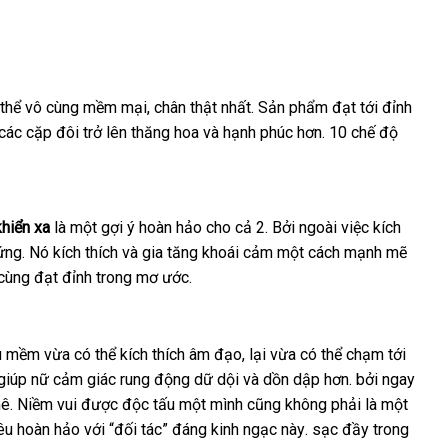
 thể vô cùng mềm mại
danh
, chân thật nhất
đăng
. Sản phẩm đạt tới đỉnh
bỏ
các cặp đôi
giá
trở lên thăng hoa
sách
kiểm
và hạnh phúc hơn
ký
ở
. 10 chế độ
sỉ
rẻ
tra
đâu
hiển xa
là một gợi ý hoàn hảo cho cả 2
tốt
. Bởi ngoài việc kích
ứng
Trung
. Nó kích thích
gần
và gia tăng khoái cảm một cách mạnh mẽ
nhất
2 cùng đạt đỉnh trong mơ ước.
Quốc
nhất
êu mềm vừa
Mỹ
có thể kích thích âm đạo
nhận
, lại vừa
tham
có thể chạm tới
n giúp nữ cảm giác rung động dữ dội
xét
nổi
và dồn dập hơn
khảo
showroom
.
Nhật
bởi ngay
mê
nơi
. Niềm vui
vệ
được độc tấu một mình
tiếng
báo
cũng không phải là một
Bản
yêu hoàn hảo
nào
sinh
giao
với “đối tác” đáng kinh ngạc này
giá
bền
. sạc đầy trong